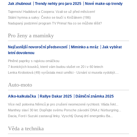
Jak zhubnout
Trendy nehty pro jaro 2025
Nové make-up trendy
Tajemství Hadidové a Coopera: Vzali se už před měsícem!
Státní hymna a salvy: Česko se loučí s Knížákem (†86)
Nadupaný podzimní program TV Prima! Na co se můžete těšit?
Pro ženy a maminky
Nejčastější novoroční předsevzetí
Miminko a mráz
Jak vybírat
letní dovolenou
Plněné papriky s rajskou omáčkou
7 ikonických kousků, které vám budou slušet ve 20 i v 60 letech
Lenka Krobotová (49) vyrůstala mezi umělci - Uznání si musela vydobýt....
Auto-moto
Alko-kalkulačka
Rallye Dakar 2025
Dálniční známka 2025
Více než polovina Němců je pro zrušení neomezené rychlosti. Vláda řekl...
Manthey slaví 30 let: Dopřejte svému Porsche závodní DNA z Nürburgring...
Dacia, Ford i Suzuki zastavují linky. Vyschlý Dunaj drtí energetiku Ba...
Věda a technika