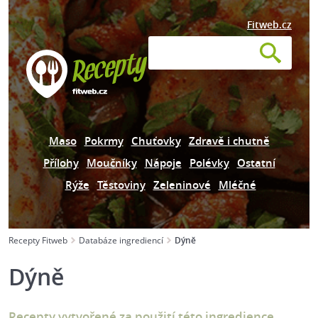
Fitweb.cz
Maso
Pokrmy
Chuťovky
Zdravě i chutně
Přílohy
Moučníky
Nápoje
Polévky
Ostatní
Rýže
Těstoviny
Zeleninové
Mléčné
Recepty Fitweb
Databáze ingrediencí
Dýně
Dýně
Recepty vytvořené za použití této ingredience