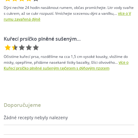
Dýni nechte 24 hodin nasáknout rumem, občas promíchejte. Litr vody svařte
s cukrem, až se cukr rozpustí. Vmíchejte scezenou dýni a vanilku,...
více o V
rumu zavařená dýně
Kuřecí prsíčko plněné sušeným…
Očistíme kuřecí prsa, rozdělíme na cca 1,5 cm vysoké kousky, vložíme do
misky, opepříme, přidáme nasekané lístky bazalky, lžíci olivového...
více o
Kuřecí prsíčko plněné sušeným rajčetem s dýňovým rizotem
Doporučujeme
Žádné recepty nebyly nalezeny