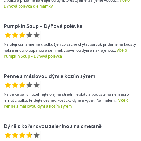
cibulku a přidáme nakrájenou dýni. Orestujeme, zalijeme vodou....
více o
Dýňová polévka dle mamky
Pumpkin Soup – Dýňová polévka
Na oleji osmahneme cibulku (jen co začne chytat barvu), přidáme na kousky
nakrájenou, oloupanou a semínek zbavenou dýni a nakrájenou...
více o
Pumpkin Soup – Dýňová polévka
Penne s máslovou dýní a kozím sýrem
Na velké pánvi rozehřejte olej na střední teplotu a poduste na něm asi 5
minut cibulku. Přidejte česnek, kostičky dýně a vývar. Na malém...
více o
Penne s máslovou dýní a kozím sýrem
Dýně s kořenovou zeleninou na smetaně