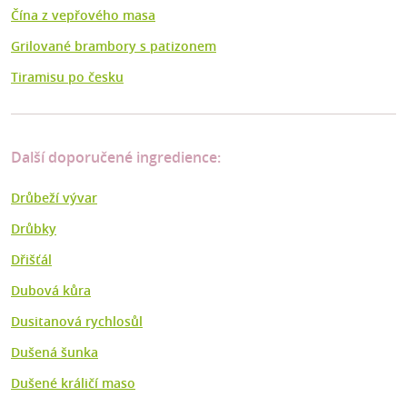
Čína z vepřového masa
Grilované brambory s patizonem
Tiramisu po česku
Další doporučené ingredience:
Drůbeží vývar
Drůbky
Dřišťál
Dubová kůra
Dusitanová rychlosůl
Dušená šunka
Dušené králičí maso