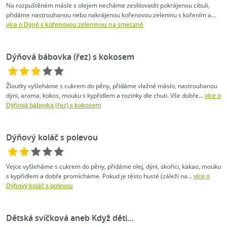
Na rozpuštěném másle s olejem necháme zesklovatět pokrájenou cibuli,
přidáme nastrouhanou nebo nakrájenou kořenovou zeleninu s kořením a...
více o Dýně s kořenovou zeleninou na smetaně
Dýňová bábovka (řez) s kokosem
Žloutky vyšleháme s cukrem do pěny, přidáme vlažné máslo, nastrouhanou
dýni, aroma, kokos, mouku s kypřidlem a rozinky dle chuti. Vše dobře...
více o
Dýňová bábovka (řez) s kokosem
Dýňový koláč s polevou
Vejce vyšleháme s cukrem do pěny, přidáme olej, dýni, skořici, kakao, mouku
s kypřidlem a dobře promícháme. Pokud je těsto husté (záleží na...
více o
Dýňový koláč s polevou
Dětská svíčková aneb Když děti…