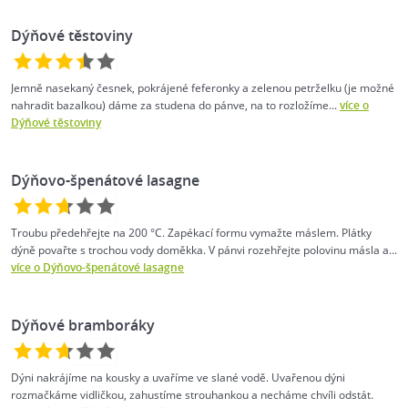
Dýňové těstoviny
Jemně nasekaný česnek, pokrájené feferonky a zelenou petrželku (je možné
nahradit bazalkou) dáme za studena do pánve, na to rozložíme...
více o
Dýňové těstoviny
Dýňovo-špenátové lasagne
Troubu předehřejte na 200 °C. Zapékací formu vymažte máslem. Plátky
dýně povařte s trochou vody doměkka. V pánvi rozehřejte polovinu másla a...
více o Dýňovo-špenátové lasagne
Dýňové bramboráky
Dýni nakrájíme na kousky a uvaříme ve slané vodě. Uvařenou dýni
rozmačkáme vidličkou, zahustíme strouhankou a necháme chvíli odstát.