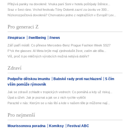
Přibývá paniky na dovolené: Vnuka paní Soni v hotelu poštípaly štěnice...
Sraz v šest ráno. Vrchol festivalu Tóny Dolomit zazní za úsvitu ve 300...
Nízkorozpočtová dovolená? Chorvatsko jedno z nejdražších v Evropě! Lev...
Pro generaci Z
#inspirace
#wellbeing
#news
Září patří módě: Co přinese Mercedes-Benz Prague Fashion Week SS27
F*ck the glasses: AI Meta brýle mají zjednodušit život, zatím ale děla...
Víš, proč ti po mléčných výrobcích možná nebývá dobře?
Zdraví
Podpořte dětskou imunitu
Babské rady proti nachlazení
S čím
vším pomůže rýmovník
Jak se zdravě zchladit v tropických vedrech: Co pomáhá a kdy už riskuj...
Úpal a úžeh: Jak je poznat a jak se z nich rychle vyléčit
Parazité v nás: Kterým se u nás líbí a kde v našem těle je můžeme nají...
Pro nejmenší
Mourissonova poradna
Komiksy
Festival ABC