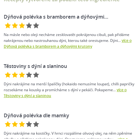
Dýňová polévka s bramborem a dýňovými…
Na másle nebo oleji necháme zesklovatět pokrájenou cibuli, pak přidáme
nakrájenou nebo nastrouhanou dýni, kterou také orestujeme. Dýni...
více o
Dýňová polévka s bramborem a dýňovými krutony
Těstoviny s dýní a slaninou
Dýni nakrájíme na menší špalíčky (hokaido nemusíme loupat), chilli papričky
rozsekáme na kousky a promícháme s dýní v pekáči. Pokapeme...
více o
Těstoviny s dýní a slaninou
Dýňová polévka dle mamky
Dýni nakrájíme na kostičky. V hrnci rozpálíme olivový olej, na něm zpěníme