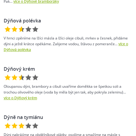
Pak...
více o Dýňové bramboráky
Dýňová polévka
V hrnci zpěníme na lžíci másla a lžíci oleje cibuli, mrkev a česnek, přidáme
dýni a ještě krátce opékáme. Zalijeme vodou, šťávou z pomeranče...
více o
Dýňová polévka
Dýňový krém
Oloupanou dýni, brambory a cibuli uvaříme doměkka se špetkou soli a
trochou olivového oleje (voda by měla být jen tak, aby pokryla zeleninu)...
více o Dýňový krém
Dýně na tymiánu
Dýni nakrájíme na obdélníkové plátky, osolíme a smažíme na másle s