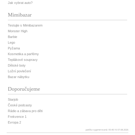
Jak vybrat auto?
Mimibazar
Testujte s Mimibazarem
Monster High
Barbie
Lego
Pyžama
Kosmetika a parfémy
Teplákové soupravy
Dětské boty
Ložní povlečení
Bazar nábytku
Doporučujeme
Starjob
České podcasty
Rádio a zábava pro děti
Frekvence 1
Evropa 2
patička vygenerovaná: 05:40:16 07.08.2026