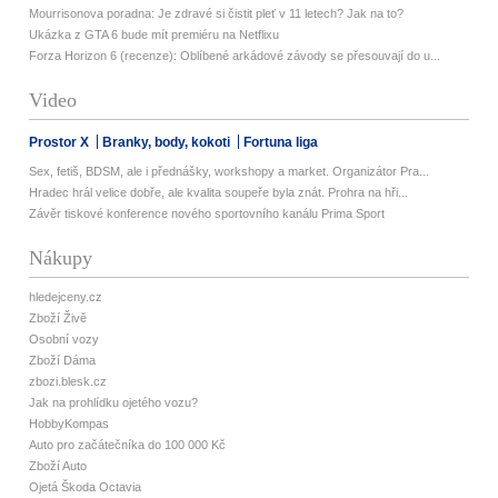
Mourrisonova poradna: Je zdravé si čistit pleť v 11 letech? Jak na to?
Ukázka z GTA 6 bude mít premiéru na Netflixu
Forza Horizon 6 (recenze): Oblíbené arkádové závody se přesouvají do u...
Video
Prostor X
Branky, body, kokoti
Fortuna liga
Sex, fetiš, BDSM, ale i přednášky, workshopy a market. Organizátor Pra...
Hradec hrál velice dobře, ale kvalita soupeře byla znát. Prohra na hři...
Závěr tiskové konference nového sportovního kanálu Prima Sport
Nákupy
hledejceny.cz
Zboží Živě
Osobní vozy
Zboží Dáma
zbozi.blesk.cz
Jak na prohlídku ojetého vozu?
HobbyKompas
Auto pro začátečníka do 100 000 Kč
Zboží Auto
Ojetá Škoda Octavia