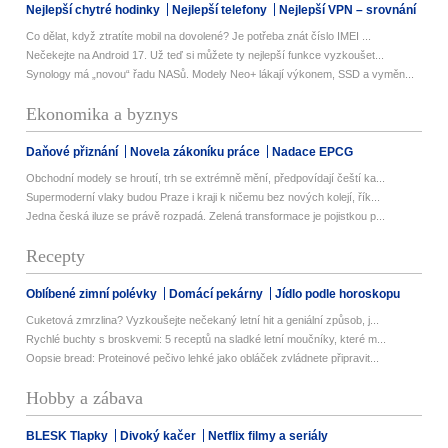
Nejlepší chytré hodinky
Nejlepší telefony
Nejlepší VPN – srovnání
Co dělat, když ztratíte mobil na dovolené? Je potřeba znát číslo IMEI ...
Nečekejte na Android 17. Už teď si můžete ty nejlepší funkce vyzkoušet...
Synology má „novou“ řadu NASů. Modely Neo+ lákají výkonem, SSD a vyměn...
Ekonomika a byznys
Daňové přiznání
Novela zákoníku práce
Nadace EPCG
Obchodní modely se hroutí, trh se extrémně mění, předpovídají čeští ka...
Supermoderní vlaky budou Praze i kraji k ničemu bez nových kolejí, řík...
Jedna česká iluze se právě rozpadá. Zelená transformace je pojistkou p...
Recepty
Oblíbené zimní polévky
Domácí pekárny
Jídlo podle horoskopu
Cuketová zmrzlina? Vyzkoušejte nečekaný letní hit a geniální způsob, j...
Rychlé buchty s broskvemi: 5 receptů na sladké letní moučníky, které m...
Oopsie bread: Proteinové pečivo lehké jako obláček zvládnete připravit...
Hobby a zábava
BLESK Tlapky
Divoký kačer
Netflix filmy a seriály