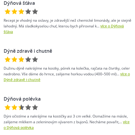
Dýňová šťáva
Recept je vhodný na oslavy, je zdravější než chemické limonády, ale je stejně
lahodný. Má sladkokyselou chuť, kterou bych přirovnal k...
více o Dýňová
šťáva
Dýně zdravě i chutně
Dužinu dýně nakrájíme na kostky, pórek na kolečka, rajčata na čtvrtky, celer
nadrobno. Vše dáme do hrnce, zalijeme horkou vodou (400–500 ml)...
více o
Dýně zdravě i chutně
Dýňová polévka
Dýni očistíme a nakrájíme na kostičky asi 3 cm velké. Osmažíme na másle,
zalijeme mlékem a zeleninovým vývarem z bujonů. Necháme povařit,...
více
o Dýňová polévka