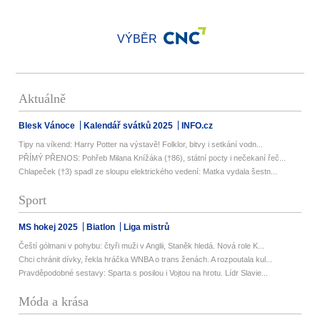
VÝBĚR
Aktuálně
Blesk Vánoce
Kalendář svátků 2025
INFO.cz
Tipy na víkend: Harry Potter na výstavě! Folklor, bitvy i setkání vodn...
PŘÍMÝ PŘENOS: Pohřeb Milana Knížáka (†86), státní pocty i nečekaní řeč...
Chlapeček (†3) spadl ze sloupu elektrického vedení: Matka vydala šestn...
Sport
MS hokej 2025
Biatlon
Liga mistrů
Čeští gólmani v pohybu: čtyři muži v Anglii, Staněk hledá. Nová role K...
Chci chránit dívky, řekla hráčka WNBA o trans ženách. A rozpoutala kul...
Pravděpodobné sestavy: Sparta s posilou i Vojtou na hrotu. Lídr Slavie...
Móda a krása