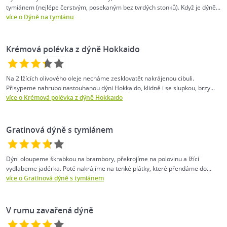
tymiánem (nejlépe čerstvým, posekaným bez tvrdých stonků). Když je dýně...
více o Dýně na tymiánu
Krémová polévka z dýně Hokkaido
Na 2 lžících olivového oleje necháme zesklovatět nakrájenou cibuli.
Přisypeme nahrubo nastouhanou dýni Hokkaido, klidně i se slupkou, brzy...
více o Krémová polévka z dýně Hokkaido
Gratinová dýně s tymiánem
Dýni oloupeme škrabkou na brambory, překrojíme na polovinu a lžící
vydlabeme jadérka. Poté nakrájíme na tenké plátky, které přendáme do...
více o Gratinová dýně s tymiánem
V rumu zavařená dýně