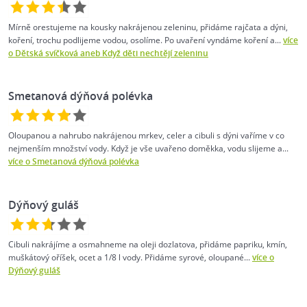
Mírně orestujeme na kousky nakrájenou zeleninu, přidáme rajčata a dýni,
koření, trochu podlijeme vodou, osolíme. Po uvaření vyndáme koření a...
více
o Dětská svíčková aneb Když děti nechtějí zeleninu
Smetanová dýňová polévka
Oloupanou a nahrubo nakrájenou mrkev, celer a cibuli s dýni vaříme v co
nejmenším množství vody. Když je vše uvařeno doměkka, vodu slijeme a...
více o Smetanová dýňová polévka
Dýňový guláš
Cibuli nakrájíme a osmahneme na oleji dozlatova, přidáme papriku, kmín,
muškátový oříšek, ocet a 1/8 l vody. Přidáme syrové, oloupané...
více o
Dýňový guláš