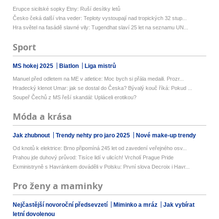
Erupce sicilské sopky Etny: Ruší desítky letů
Česko čeká další vlna veder: Teploty vystoupají nad tropických 32 stup...
Hra světel na fasádě slavné vily: Tugendhat slaví 25 let na seznamu UN...
Sport
MS hokej 2025
Biatlon
Liga mistrů
Manuel před odletem na ME v atletice: Moc bych si přála medaili. Prozr...
Hradecký klenot Umar: jak se dostal do Česka? Bývalý kouč říká: Pokud ...
Soupeř Čechů z MS řeší skandál: Upláceli erotikou?
Móda a krása
Jak zhubnout
Trendy nehty pro jaro 2025
Nové make-up trendy
Od knotů k elektrice: Brno připomíná 245 let od zavedení veřejného osv...
Prahou jde duhový průvod: Tisíce lidí v ulicích! Vrcholí Prague Pride
Exministryně s Havránkem dováděli v Polsku: První slova Decroix i Havr...
Pro ženy a maminky
Nejčastější novoroční předsevzetí
Miminko a mráz
Jak vybírat
letní dovolenou