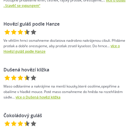
Postupně přidáváme kmín, česnek, rajský protlak, orestujeme,...
více o Guláš
„Stavěč se sypungem“
Hovězí guláš podle Hanze
Ve větším hrnci osmahneme dozlatova nadrobno nakrájenou cibuli. Přidáme
protlak a dobře orestujeme, aby protlak ztratil kyselost. Do hrnce...
více o
Hovězí guláš podle Hanze
Dušená hovězí kližka
Maso odblaníme a nakrájíme na menší kousky,které osolíme,opepříme a
obalíme v hladké mouce. Poté maso osmahneme do hněda na rozehřátém
sádle...
více o Dušená hovězí kližka
Čokoládový guláš