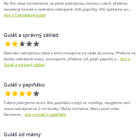
Na lžíci oleje osmahneme na pánvi pokrájenou slaninu s cibulí, přidáme
nasekaný česnek a nadrobno nakrájené chilli papričky. Vše opékáme asi...
více o Čokoládový guláš
Guláš a správný základ
Nahrubo nakrájenou cibuli a kmín restujeme na sádle do tmava. Přidáme na
kostky nakrájené maso, orestujeme, přidáme sůl, pepř, papriku a...
více o
Guláš a správný základ
Guláš v papiňáku
Tukem pokryjeme tence dno papiňáku a když se rozhřeje, nasypeme tam
maso nakrájené na 2 cm kostky. Občas mícháme. Maso pustí vodu.
Necháme...
více o Guláš v papiňáku
Guláš od mámy