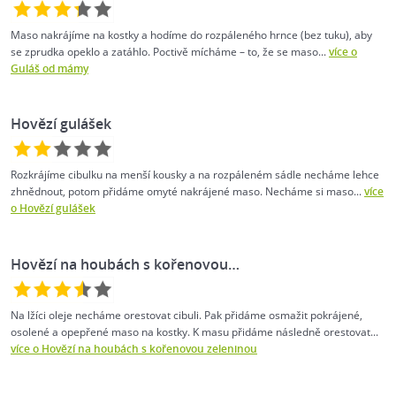
Maso nakrájíme na kostky a hodíme do rozpáleného hrnce (bez tuku), aby
se zprudka opeklo a zatáhlo. Poctivě mícháme – to, že se maso...
více o
Guláš od mámy
Hovězí gulášek
Rozkrájíme cibulku na menší kousky a na rozpáleném sádle necháme lehce
zhnědnout, potom přidáme omyté nakrájené maso. Necháme si maso...
více
o Hovězí gulášek
Hovězí na houbách s kořenovou…
Na lžíci oleje necháme orestovat cibuli. Pak přidáme osmažit pokrájené,
osolené a opepřené maso na kostky. K masu přidáme následně orestovat...
více o Hovězí na houbách s kořenovou zeleninou