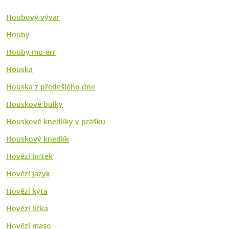
Houbový vývar
Houby
Houby mu-err
Houska
Houska z předešlého dne
Houskové bulky
Houskové knedlíky v prášku
Houskový knedlík
Hovězí biftek
Hovězí jazyk
Hovězí kýta
Hovězí líčka
Hovězí maso