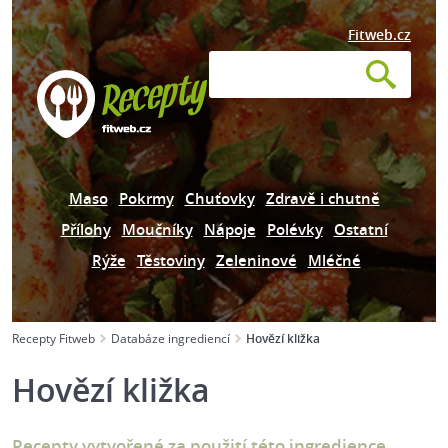
Fitweb.cz
Maso
Pokrmy
Chuťovky
Zdravě i chutně
Přílohy
Moučníky
Nápoje
Polévky
Ostatní
Rýže
Těstoviny
Zeleninové
Mléčné
Recepty Fitweb
Databáze ingrediencí
Hovězí kližka
Hovězí kližka
Recepty vytvořené za použití této ingredience