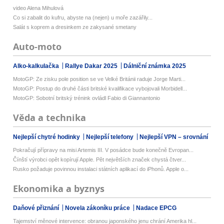
video Alena Mihulová
Co si zabalit do kufru, abyste na (nejen) u moře zazářily...
Salát s koprem a dresinkem ze zakysané smetany
Auto-moto
Alko-kalkulačka
Rallye Dakar 2025
Dálniční známka 2025
MotoGP: Ze zisku pole position se ve Velké Británii raduje Jorge Marti...
MotoGP: Postup do druhé části britské kvalifikace vybojovali Morbidell...
MotoGP: Sobotní britský trénink ovládl Fabio di Giannantonio
Věda a technika
Nejlepší chytré hodinky
Nejlepší telefony
Nejlepší VPN – srovnání
Pokračují přípravy na misi Artemis III. V posádce bude konečně Evropan...
Čínští výrobci opět kopírují Apple. Pět největších značek chystá čtver...
Rusko požaduje povinnou instalaci státních aplikací do iPhonů. Apple o...
Ekonomika a byznys
Daňové přiznání
Novela zákoníku práce
Nadace EPCG
Tajemství měnové intervence: obranou japonského jenu chrání Amerika hl...