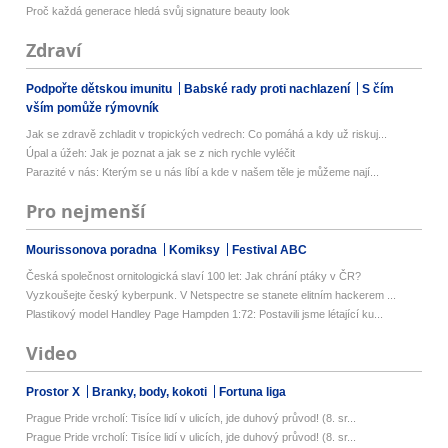
Proč každá generace hledá svůj signature beauty look
Zdraví
Podpořte dětskou imunitu
Babské rady proti nachlazení
S čím
vším pomůže rýmovník
Jak se zdravě zchladit v tropických vedrech: Co pomáhá a kdy už riskuj...
Úpal a úžeh: Jak je poznat a jak se z nich rychle vyléčit
Parazité v nás: Kterým se u nás líbí a kde v našem těle je můžeme nají...
Pro nejmenší
Mourissonova poradna
Komiksy
Festival ABC
Česká společnost ornitologická slaví 100 let: Jak chrání ptáky v ČR?
Vyzkoušejte český kyberpunk. V Netspectre se stanete elitním hackerem ...
Plastikový model Handley Page Hampden 1:72: Postavili jsme létající ku...
Video
Prostor X
Branky, body, kokoti
Fortuna liga
Prague Pride vrcholí: Tisíce lidí v ulicích, jde duhový průvod! (8. sr...
Prague Pride vrcholí: Tisíce lidí v ulicích, jde duhový průvod! (8. sr...