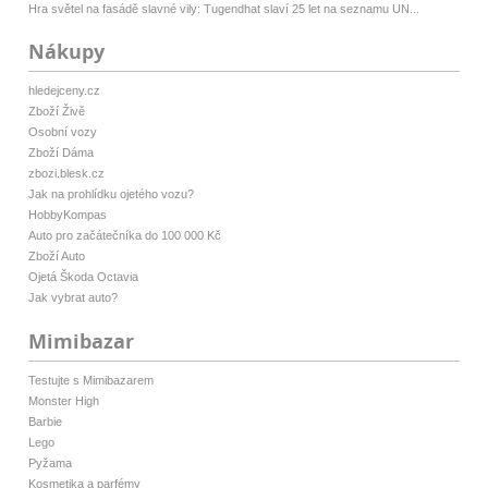
Hra světel na fasádě slavné vily: Tugendhat slaví 25 let na seznamu UN...
Nákupy
hledejceny.cz
Zboží Živě
Osobní vozy
Zboží Dáma
zbozi.blesk.cz
Jak na prohlídku ojetého vozu?
HobbyKompas
Auto pro začátečníka do 100 000 Kč
Zboží Auto
Ojetá Škoda Octavia
Jak vybrat auto?
Mimibazar
Testujte s Mimibazarem
Monster High
Barbie
Lego
Pyžama
Kosmetika a parfémy