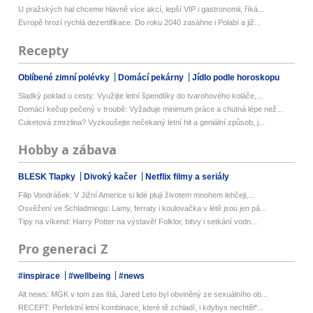
U pražských hal chceme hlavně více akcí, lepší VIP i gastronomii, říká...
Evropě hrozí rychlá dezertifikace. Do roku 2040 zasáhne i Polabí a již...
Recepty
Oblíbené zimní polévky
Domácí pekárny
Jídlo podle horoskopu
Sladký poklad u cesty: Využijte letní špendlíky do tvarohového koláče,...
Domácí kečup pečený v troubě: Vyžaduje minimum práce a chutná lépe než...
Cuketová zmrzlina? Vyzkoušejte nečekaný letní hit a geniální způsob, j...
Hobby a zábava
BLESK Tlapky
Divoký kačer
Netflix filmy a seriály
Filip Vondrášek: V Jižní Americe si lidé plují životem mnohem lehčeji,...
Osvěžení ve Schladmingu: Lamy, ferraty i koulovačka v létě jsou jen pá...
Tipy na víkend: Harry Potter na výstavě! Folklor, bitvy i setkání vodn...
Pro generaci Z
#inspirace
#wellbeing
#news
Alt news: MGK v tom zas lítá, Jared Leto byl obviněný ze sexuálního ob...
RECEPT: Perfektní letní kombinace, které tě zchladí, i kdybys nechtěl*...