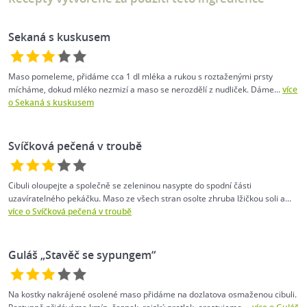
Sekaná s kuskusem
Maso pomeleme, přidáme cca 1 dl mléka a rukou s roztaženými prsty
mícháme, dokud mléko nezmizí a maso se nerozdělí z nudliček. Dáme...
více
o Sekaná s kuskusem
Svíčková pečená v troubě
Cibuli oloupejte a společně se zeleninou nasypte do spodní části
uzavíratelného pekáčku. Maso ze všech stran osolte zhruba lžičkou soli a...
více o Svíčková pečená v troubě
Guláš „Stavěč se sypungem“
Na kostky nakrájené osolené maso přidáme na dozlatova osmaženou cibuli.