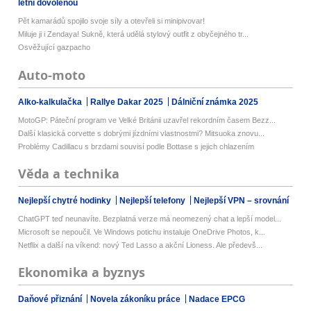
letní dovolenou
Pět kamarádů spojilo svoje síly a otevřeli si minipivovar!
Miluje ji i Zendaya! Sukně, která udělá stylový outfit z obyčejného tr...
Osvěžující gazpacho
Auto-moto
Alko-kalkulačka
Rallye Dakar 2025
Dálniční známka 2025
MotoGP: Páteční program ve Velké Británii uzavřel rekordním časem Bezz...
Další klasická corvette s dobrými jízdními vlastnostmi? Mitsuoka znovu...
Problémy Cadillacu s brzdami souvisí podle Bottase s jejich chlazením
Věda a technika
Nejlepší chytré hodinky
Nejlepší telefony
Nejlepší VPN – srovnání
ChatGPT teď neunavíte. Bezplatná verze má neomezený chat a lepší model...
Microsoft se nepoučil. Ve Windows potichu instaluje OneDrive Photos, k...
Netflix a další na víkend: nový Ted Lasso a akční Lioness. Ale předevš...
Ekonomika a byznys
Daňové přiznání
Novela zákoníku práce
Nadace EPCG