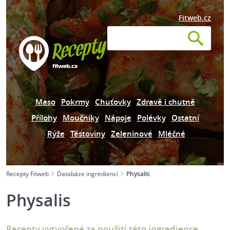
Fitweb.cz
Maso
Pokrmy
Chuťovky
Zdravě i chutně
Přílohy
Moučníky
Nápoje
Polévky
Ostatní
Rýže
Těstoviny
Zeleninové
Mléčné
Recepty Fitweb
Databáze ingrediencí
Physalis
Physalis
Recepty vytvořené za použití této ingredience