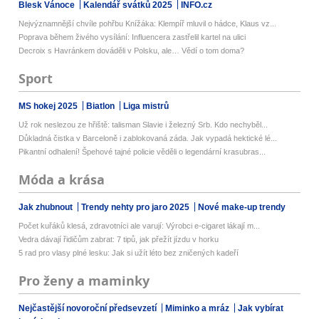
Blesk Vánoce
Kalendář svátků 2025
INFO.cz
Nejvýznamnější chvíle pohřbu Knížáka: Klempíř mluvil o hádce, Klaus vz...
Poprava během živého vysílání: Influencera zastřelil kartel na ulici
Decroix s Havránkem dováděli v Polsku, ale… Vědí o tom doma?
Sport
MS hokej 2025
Biatlon
Liga mistrů
Už rok neslezou ze hřiště: talisman Slavie i železný Srb. Kdo nechyběl...
Důkladná čistka v Barceloně i zablokovaná záda. Jak vypadá hektické lé...
Pikantní odhalení! Špehové tajné policie věděli o legendární krasubras...
Móda a krása
Jak zhubnout
Trendy nehty pro jaro 2025
Nové make-up trendy
Počet kuřáků klesá, zdravotníci ale varují: Výrobci e-cigaret lákají m...
Vedra dávají řidičům zabrat: 7 tipů, jak přežít jízdu v horku
5 rad pro vlasy plné lesku: Jak si užít léto bez zničených kadeří
Pro ženy a maminky
Nejčastější novoroční předsevzetí
Miminko a mráz
Jak vybírat