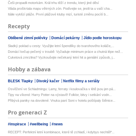
Češi propadli motorkám. Král trhu těží z trendu, který jiné děsí
Vláda proškrtala mapu větrných zón. Podívejte se, jestli ta u vaší cha...
Itálie vyklízí pláže. První plážové kluby mizí, turisté změnu pocítí b...
Recepty
Oblíbené zimní polévky
Domácí pekárny
Jídlo podle horoskopu
Sladký poklad u cesty: Využijte letní špendlíky do tvarohového koláče,...
Domácí kečup pečený v troubě: Vyžaduje minimum práce a chutná lépe než...
Cuketová zmrzlina? Vyzkoušejte nečekaný letní hit a geniální způsob, j...
Hobby a zábava
BLESK Tlapky
Divoký kačer
Netflix filmy a seriály
Osvěžení ve Schladmingu: Lamy, ferraty i koulovačka v létě jsou jen pá...
Tipy na víkend: Harry Potter na výstavě! Folklor, bitvy i setkání vodn...
Přibývá paniky na dovolené: Vnuka paní Soni v hotelu poštípaly štěnice...
Pro generaci Z
#inspirace
#wellbeing
#news
RECEPT: Perfektní letní kombinace, které tě zchladí, i kdybys nechtěl*...