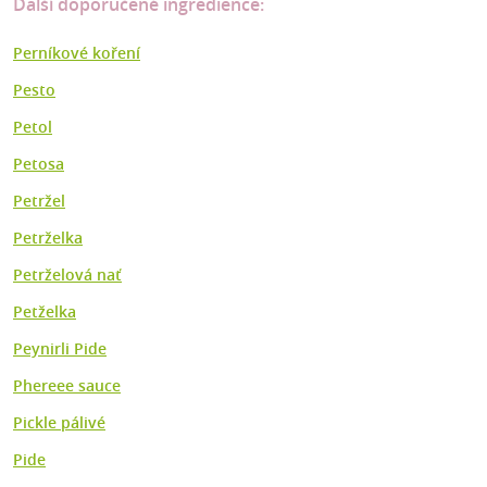
Další doporučené ingredience:
Perníkové koření
Pesto
Petol
Petosa
Petržel
Petrželka
Petrželová nať
Petželka
Peynirli Pide
Phereee sauce
Pickle pálivé
Pide