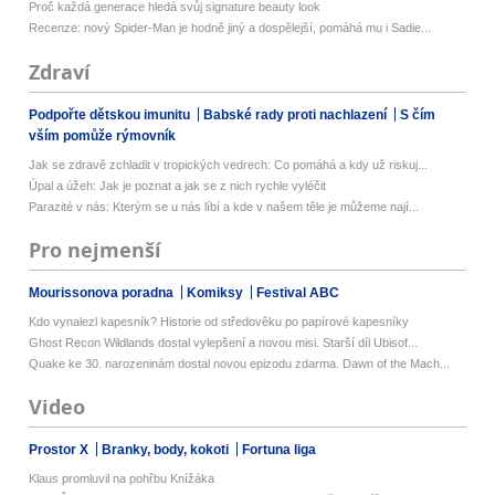
Proč každá generace hledá svůj signature beauty look
Recenze: nový Spider-Man je hodně jiný a dospělejší, pomáhá mu i Sadie...
Zdraví
Podpořte dětskou imunitu
Babské rady proti nachlazení
S čím
vším pomůže rýmovník
Jak se zdravě zchladit v tropických vedrech: Co pomáhá a kdy už riskuj...
Úpal a úžeh: Jak je poznat a jak se z nich rychle vyléčit
Parazité v nás: Kterým se u nás líbí a kde v našem těle je můžeme nají...
Pro nejmenší
Mourissonova poradna
Komiksy
Festival ABC
Kdo vynalezl kapesník? Historie od středověku po papírové kapesníky
Ghost Recon Wildlands dostal vylepšení a novou misi. Starší díl Ubisof...
Quake ke 30. narozeninám dostal novou epizodu zdarma. Dawn of the Mach...
Video
Prostor X
Branky, body, kokoti
Fortuna liga
Klaus promluvil na pohřbu Knížáka