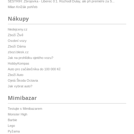
SESTŘIH: Zbrojovka - Liberec 0:1. Rozhodl Dulay, ale při premiéře za S...
Milan Knížák pohřeb
Nákupy
hledejceny.cz
Zboží Živě
Osobní vozy
Zboží Dáma
zbozi.blesk.cz
Jak na prohlídku ojetého vozu?
HobbyKompas
Auto pro začátečníka do 100 000 Kč
Zboží Auto
Ojetá Škoda Octavia
Jak vybrat auto?
Mimibazar
Testujte s Mimibazarem
Monster High
Barbie
Lego
Pyžama