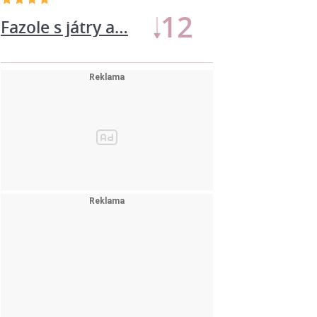
11
Fazole s játry a…