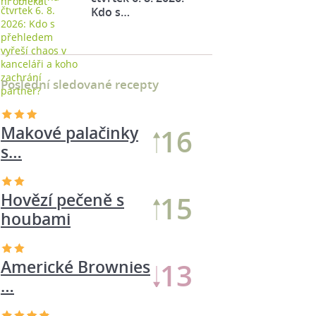
Kdo s…
Poslední sledované recepty
Makové palačinky
17
s…
Hovězí pečeně s
16
houbami
Americké Brownies
15
…