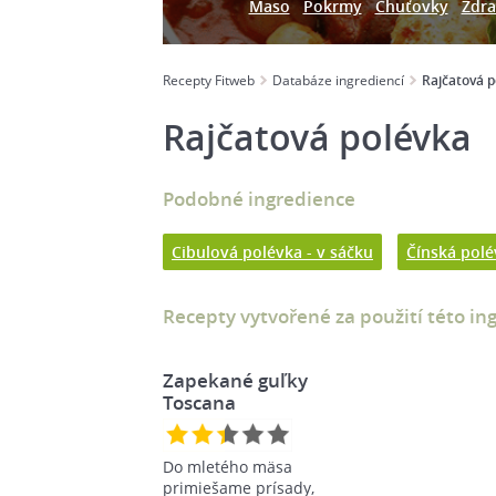
Maso
Pokrmy
Chuťovky
Zdra
Recepty Fitweb
Databáze ingrediencí
Rajčatová p
Rajčatová polévka
Podobné ingredience
Cibulová polévka - v sáčku
Čínská polé
Recepty vytvořené za použití této in
Zapekané guľky
Toscana
Do mletého mäsa
primiešame prísady,