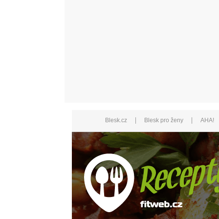
|
|
Blesk.cz
Blesk pro ženy
AHA!