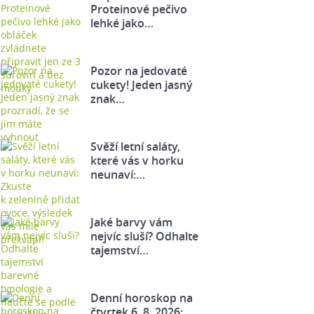
Proteinové pečivo
lehké jako…
Pozor na jedovaté
cukety! Jeden jasný
znak…
Svěží letní saláty,
které vás v horku
neunaví:…
Jaké barvy vám
nejvíc sluší? Odhalte
tajemství…
Denní horoskop na
čtvrtek 6. 8. 2026: