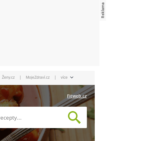
|
|
Ženy.cz
MojeZdraví.cz
více
Fitweb.cz