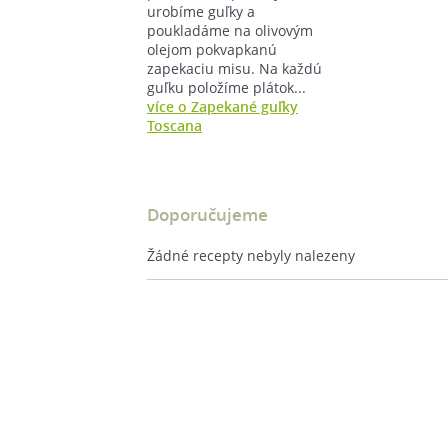
urobíme guľky a
poukladáme na olivovým
olejom pokvapkanú
zapekaciu misu. Na každú
guľku položíme plátok...
více o Zapekané guľky
Toscana
Doporučujeme
Žádné recepty nebyly nalezeny