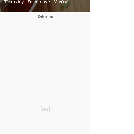
e
Těstoviny
Zeleninové
Mléčné