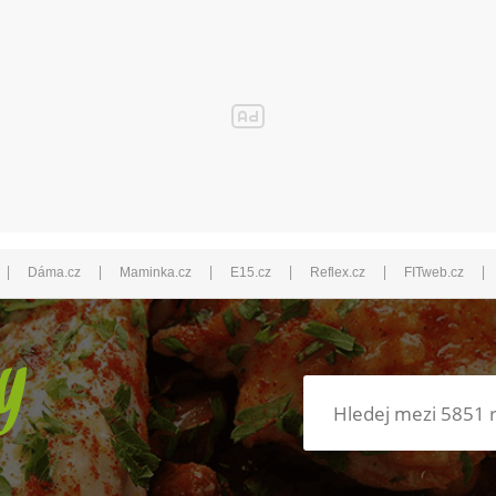
|
|
|
|
|
|
Dáma.cz
Maminka.cz
E15.cz
Reflex.cz
FITweb.cz