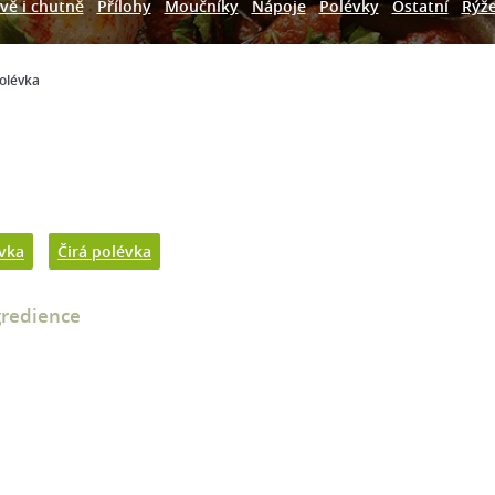
vě i chutně
Přílohy
Moučníky
Nápoje
Polévky
Ostatní
Rýž
olévka
vka
Čirá polévka
gredience