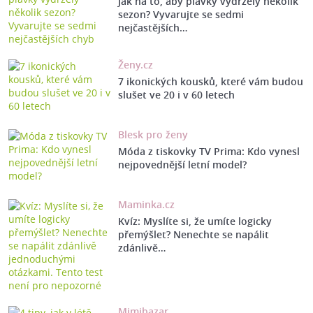
Jak na to, aby plavky vydržely několik
sezon? Vyvarujte se sedmi
nejčastějších…
Ženy.cz
7 ikonických kousků, které vám budou
slušet ve 20 i v 60 letech
Blesk pro ženy
Móda z tiskovky TV Prima: Kdo vynesl
nejpovednější letní model?
Maminka.cz
Kvíz: Myslíte si, že umíte logicky
přemýšlet? Nenechte se napálit
zdánlivě…
Mimibazar