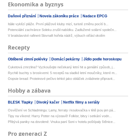
Ekonomika a byznys
Daňové přiznání
Novela zákoníku práce
Nadace EPCG
Itálie vyklízí pláže. První plážové kluby mizí, turisté změnu pocítí b...
Potenciální zachránce Soleku zrušil nabídku. Zadlužené solární společn...
V bratislavské rafinerii Slovnaft hořela nádrž, výbuch otřásl okolím
Recepty
Oblíbené zimní polévky
Domácí pekárny
Jídlo podle horoskopu
Cuketová zmrzlina? Vyzkoušejte nečekaný letní hit a geniální způsob, j...
Rychlé buchty s broskvemi: 5 receptů na sladké letní moučníky, které m...
Oopsie bread: Proteinové pečivo lehké jako obláček zvládnete připravit...
Hobby a zábava
BLESK Tlapky
Divoký kačer
Netflix filmy a seriály
Osvěžení ve Schladmingu: Lamy, ferraty i koulovačka v létě jsou jen pá...
Tipy na víkend: Harry Potter na výstavě! Folklor, bitvy i setkání vodn...
Přibývá paniky na dovolené: Vnuka paní Soni v hotelu poštípaly štěnice...
Pro generaci Z