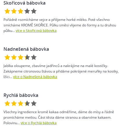
Skořicová bábovka
Pořádně rozmícháme vejce a přilijeme horké mléko. Poté všechno
smícháme KROMĚ SKOŘICE. Půlku směsi vlijeme do formy a tu druhou
půlku...
více o Skořicová bábovka
Nadnešená bábovka
Jablka oloupeme, zbavíme jadřinců a nakrájíme na malé kostičky.
Zakápneme citronovou štávou a přidáme pokrájené meruňky na kostky,
lžíci...
více o Nadnešená bábovka
Rychlá bábovka
Všechny ingredience kromě kakaa odměříme, dáme do mísy a řádně
promícháme metlou. Část těsta dáme stranou a obarvíme kakaem.
Polovinu...
více o Rychlá bábovka