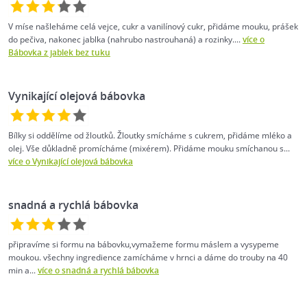
V míse našleháme celá vejce, cukr a vanilínový cukr, přidáme mouku, prášek
do pečiva, nakonec jablka (nahrubo nastrouhaná) a rozinky....
více o
Bábovka z jablek bez tuku
Vynikající olejová bábovka
Bílky si oddělíme od žloutků. Žloutky smícháme s cukrem, přidáme mléko a
olej. Vše důkladně promícháme (mixérem). Přidáme mouku smíchanou s...
více o Vynikající olejová bábovka
snadná a rychlá bábovka
připravíme si formu na bábovku,vymažeme formu máslem a vysypeme
moukou. všechny ingredience zamícháme v hrnci a dáme do trouby na 40
min a...
více o snadná a rychlá bábovka