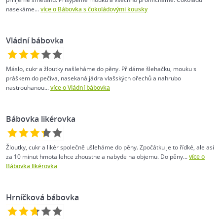
nasekáme...
více o Bábovka s čokoládovými kousky
Vládní bábovka
Máslo, cukr a žloutky našleháme do pěny. Přidáme šlehačku, mouku s
práškem do pečiva, nasekaná jádra vlašských ořechů a nahrubo
nastrouhanou...
více o Vládní bábovka
Bábovka likérovka
Žloutky, cukr a likér společně ušleháme do pěny. Zpočátku je to řídké, ale asi
za 10 minut hmota lehce zhoustne a nabyde na objemu. Do pěny...
více o
Bábovka likérovka
Hrníčková bábovka