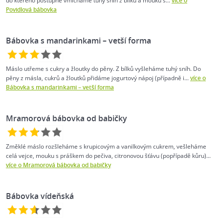
do kterého postupně vmícháme tuhý sníh z bílků a mouku s...
více o
Povidlová bábovka
Bábovka s mandarinkami – vetší forma
Máslo utřeme s cukry a žloutky do pěny. Z bílků vyšleháme tuhý sníh. Do
pěny z másla, cukrů a žloutků přidáme jogurtový nápoj (případně i...
více o
Bábovka s mandarinkami – vetší forma
Mramorová bábovka od babičky
Změklé máslo rozšleháme s krupicovým a vanilkovým cukrem, vešleháme
celá vejce, mouku s práškem do pečiva, citronovou šťávu (popřípadě kůru)...
více o Mramorová bábovka od babičky
Bábovka vídeňská