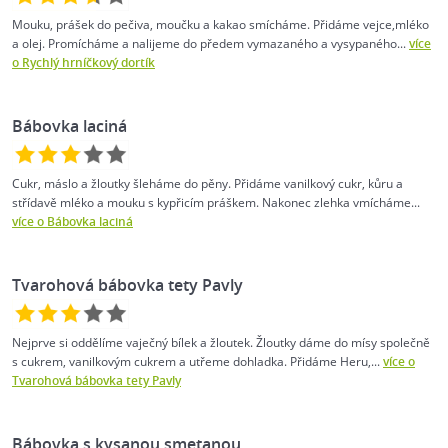
Mouku, prášek do pečiva, moučku a kakao smícháme. Přidáme vejce,mléko
a olej. Promícháme a nalijeme do předem vymazaného a vysypaného...
více
o Rychlý hrníčkový dortík
Bábovka laciná
Cukr, máslo a žloutky šleháme do pěny. Přidáme vanilkový cukr, kůru a
střídavě mléko a mouku s kypřicím práškem. Nakonec zlehka vmícháme...
více o Bábovka laciná
Tvarohová bábovka tety Pavly
Nejprve si oddělíme vaječný bílek a žloutek. Žloutky dáme do mísy společně
s cukrem, vanilkovým cukrem a utřeme dohladka. Přidáme Heru,...
více o
Tvarohová bábovka tety Pavly
Bábovka s kysanou smetanou