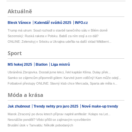
Aktuálně
Blesk Vánoce
Kalendář svátků 2025
INFO.cz
Trump má utrum: Soud rozhodl o stavbě tanečního sálu v Bílém domě
Sezemský: Ruská raketa v Polsku. Babiš za ním stojí a co dál?
ONLINE: Zelenskyj v Srbsku a Ukrajina udeřila na další sklad Wildberri...
Sport
MS hokej 2025
Biatlon
Liga mistrů
Ubráněná Zbrojovka. Dostali jsme lekci, řekl kapitán Klíma. Dulay přek...
Samko se zájemcům připomněl gólem: Karviné jsem vděčný! Kam může odejí...
Fotbalové přestupy ONLINE: Slavný klub chce Mercada, Sparta ale měla n...
Móda a krása
Jak zhubnout
Trendy nehty pro jaro 2025
Nové make-up trendy
Marek Ztracený po dvou letech příprav naplnil amfiteátr: Kolaps na Let...
Nesnášíte pondělí? Vědci přišli se zajímavým vysvětlením
Brutální útok v Tanvaldu: Několik pobodaných