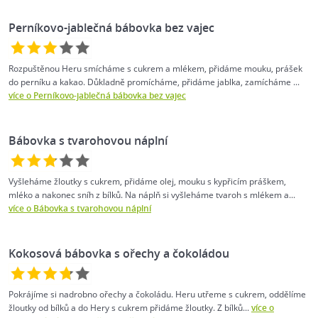
Perníkovo-jablečná bábovka bez vajec
Rozpuštěnou Heru smícháme s cukrem a mlékem, přidáme mouku, prášek
do perníku a kakao. Důkladně promícháme, přidáme jablka, zamícháme ...
více o Perníkovo-jablečná bábovka bez vajec
Bábovka s tvarohovou náplní
Vyšleháme žloutky s cukrem, přidáme olej, mouku s kypřicím práškem,
mléko a nakonec sníh z bílků. Na náplň si vyšleháme tvaroh s mlékem a...
více o Bábovka s tvarohovou náplní
Kokosová bábovka s ořechy a čokoládou
Pokrájíme si nadrobno ořechy a čokoládu. Heru utřeme s cukrem, oddělíme
žloutky od bílků a do Hery s cukrem přidáme žloutky. Z bílků...
více o