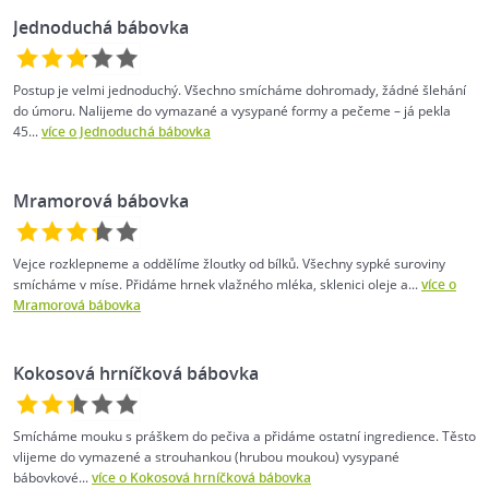
Jednoduchá bábovka
Postup je velmi jednoduchý. Všechno smícháme dohromady, žádné šlehání
do úmoru. Nalijeme do vymazané a vysypané formy a pečeme – já pekla
45...
více o Jednoduchá bábovka
Mramorová bábovka
Vejce rozklepneme a oddělíme žloutky od bílků. Všechny sypké suroviny
smícháme v míse. Přidáme hrnek vlažného mléka, sklenici oleje a...
více o
Mramorová bábovka
Kokosová hrníčková bábovka
Smícháme mouku s práškem do pečiva a přidáme ostatní ingredience. Těsto
vlijeme do vymazené a strouhankou (hrubou moukou) vysypané
bábovkové...
více o Kokosová hrníčková bábovka