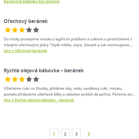
Banánová bábovka bez banánů
Ořechový beránek
Do misky prosejeme mouku s kypřicím práškem a cukrem a promícháme s
mletými ořechovými jádry. Teplé mléko, vejce, žloutek a tuk rozmixujeme,...
více o Ořechový beránek
Rychlá olejová bábovka – beránek
Ušleháme cukr se žloutky, přidáme olej, vodu, vanilkový cukr, mouku,
pomalu přidáváme ušlehané bílky a nakonec prášek do pečiva. Pečeme asi...
více o Rychlá olejová bábovka – beránek
1
2
3