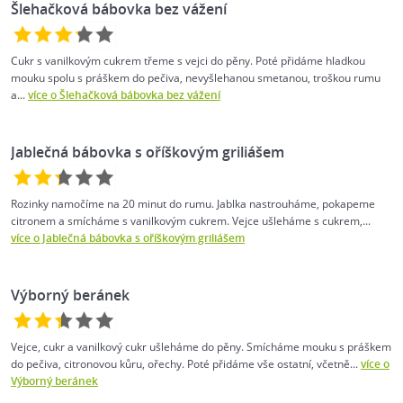
Šlehačková bábovka bez vážení
Cukr s vanilkovým cukrem třeme s vejci do pěny. Poté přidáme hladkou
mouku spolu s práškem do pečiva, nevyšlehanou smetanou, troškou rumu
a...
více o Šlehačková bábovka bez vážení
Jablečná bábovka s oříškovým griliášem
Rozinky namočíme na 20 minut do rumu. Jablka nastrouháme, pokapeme
citronem a smícháme s vanilkovým cukrem. Vejce ušleháme s cukrem,...
více o Jablečná bábovka s oříškovým griliášem
Výborný beránek
Vejce, cukr a vanilkový cukr ušleháme do pěny. Smícháme mouku s práškem
do pečiva, citronovou kůru, ořechy. Poté přidáme vše ostatní, včetně...
více o
Výborný beránek