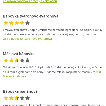
Kokosová bábovka s ořechy a čokoládou
Bábovka tvarohovo-tvarohová
Tmavou tvarohovou náplň umícháme ze všech ingrediencí na náplň. Žloutky
ušleháme s cukry do pěny, pak přidáme rozehřátý tuk, tvaroh, mouku a...
více o Bábovka tvarohovo-tvarohová
Máslová bábovka
Oddělíme žloutky od bílků. Z pěti bílků ušleháme pevný sníh. Žloutky utřeme
s cukrem a vyšleháme do pěny. Přidáme mléko, rozpuštěné máslo,...
více o
Máslová bábovka
Bábovka banánová
V míse ušleháme cukr s máslem, vmícháme vejce a rozmačkané banány s