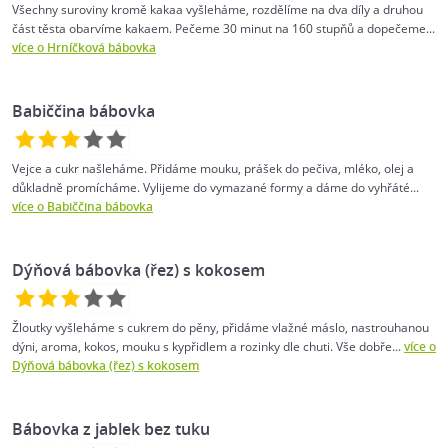
Všechny suroviny kromě kakaa vyšleháme, rozdělíme na dva díly a druhou
část těsta obarvíme kakaem. Pečeme 30 minut na 160 stupňů a dopečeme...
více o Hrníčková bábovka
Babiččina bábovka
Vejce a cukr našleháme. Přidáme mouku, prášek do pečiva, mléko, olej a
důkladně promícháme. Vylijeme do vymazané formy a dáme do vyhřáté...
více o Babiččina bábovka
Dýňová bábovka (řez) s kokosem
Žloutky vyšleháme s cukrem do pěny, přidáme vlažné máslo, nastrouhanou
dýni, aroma, kokos, mouku s kypřidlem a rozinky dle chuti. Vše dobře...
více o
Dýňová bábovka (řez) s kokosem
Bábovka z jablek bez tuku