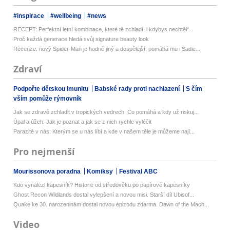
#inspirace
#wellbeing
#news
RECEPT: Perfektní letní kombinace, které tě zchladí, i kdybys nechtěl*...
Proč každá generace hledá svůj signature beauty look
Recenze: nový Spider-Man je hodně jiný a dospělejší, pomáhá mu i Sadie...
Zdraví
Podpořte dětskou imunitu
Babské rady proti nachlazení
S čím
vším pomůže rýmovník
Jak se zdravě zchladit v tropických vedrech: Co pomáhá a kdy už riskuj...
Úpal a úžeh: Jak je poznat a jak se z nich rychle vyléčit
Parazité v nás: Kterým se u nás líbí a kde v našem těle je můžeme nají...
Pro nejmenší
Mourissonova poradna
Komiksy
Festival ABC
Kdo vynalezl kapesník? Historie od středověku po papírové kapesníky
Ghost Recon Wildlands dostal vylepšení a novou misi. Starší díl Ubisof...
Quake ke 30. narozeninám dostal novou epizodu zdarma. Dawn of the Mach...
Video