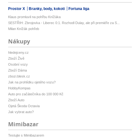
Prostor X
Branky, body, kokoti
Fortuna liga
Klaus promluvil na pohřbu Knížáka
SESTŘIH: Zbrojovka - Liberec 0:1. Rozhodl Dulay, ale při premiéře za S...
Milan Knížák pohřeb
Nákupy
hledejceny.cz
Zboží Živě
Osobní vozy
Zboží Dáma
zbozi.blesk.cz
Jak na prohlídku ojetého vozu?
HobbyKompas
Auto pro začátečníka do 100 000 Kč
Zboží Auto
Ojetá Škoda Octavia
Jak vybrat auto?
Mimibazar
Testujte s Mimibazarem