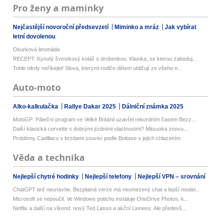
Pro ženy a maminky
Nejčastější novoroční předsevzetí
Miminko a mráz
Jak vybírat
letní dovolenou
Okurková limonáda
RECEPT: Kynutý švestkový koláč s drobenkou. Klasika, se kterou zaboduj...
Tohle nikdy neříkejte! Slova, kterými rodiče dětem ubližují ze všeho n...
Auto-moto
Alko-kalkulačka
Rallye Dakar 2025
Dálniční známka 2025
MotoGP: Páteční program ve Velké Británii uzavřel rekordním časem Bezz...
Další klasická corvette s dobrými jízdními vlastnostmi? Mitsuoka znovu...
Problémy Cadillacu s brzdami souvisí podle Bottase s jejich chlazením
Věda a technika
Nejlepší chytré hodinky
Nejlepší telefony
Nejlepší VPN – srovnání
ChatGPT teď neunavíte. Bezplatná verze má neomezený chat a lepší model...
Microsoft se nepoučil. Ve Windows potichu instaluje OneDrive Photos, k...
Netflix a další na víkend: nový Ted Lasso a akční Lioness. Ale předevš...