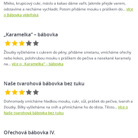
Mléko, krupicový cukr, máslo a kakao dáme vařit. Jakmile přejde varem,
odstavíme a necháme vychladit. Potom přidáme mouku s práškem do...
více
o Bábovka vídeňská
„Karamelka“ – bábovka
Žloutky vyšleháme s cukrem do pěny, přidáme smetanu, vmícháme ořechy
nebo kokos, polohrubou mouku s práškem do pečiva a nasekané karamely
na...
více o „Karamelka“ – bábovka
Naše tvarohová bábovka bez tuku
Dohromady smícháme hladkou mouku, cukr, sůl, prášek do pečiva, tvaroh a
žloutky. Bílky vyšleháme na sníh a přimícháme ho do těsta. Těsto...
více o
Naše tvarohová bábovka bez tuku
Ořechová bábovka IV.