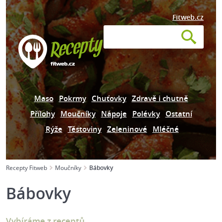
Fitweb.cz
Maso
Pokrmy
Chuťovky
Zdravě i chutně
Přílohy
Moučníky
Nápoje
Polévky
Ostatní
Rýže
Těstoviny
Zeleninové
Mléčné
Recepty Fitweb
Moučníky
Bábovky
Bábovky
Vybíráme z receptů