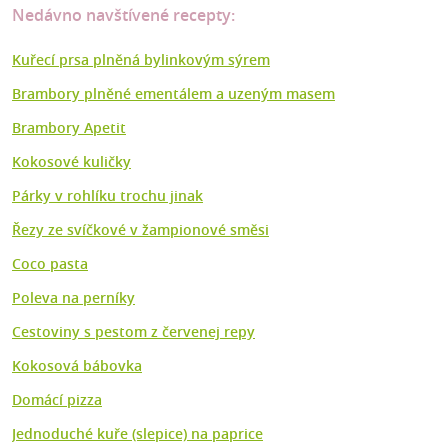
Nedávno navštívené recepty:
Kuřecí prsa plněná bylinkovým sýrem
Brambory plněné ementálem a uzeným masem
Brambory Apetit
Kokosové kuličky
Párky v rohlíku trochu jinak
Řezy ze svíčkové v žampionové směsi
Coco pasta
Poleva na perníky
Cestoviny s pestom z červenej repy
Kokosová bábovka
Domácí pizza
Jednoduché kuře (slepice) na paprice