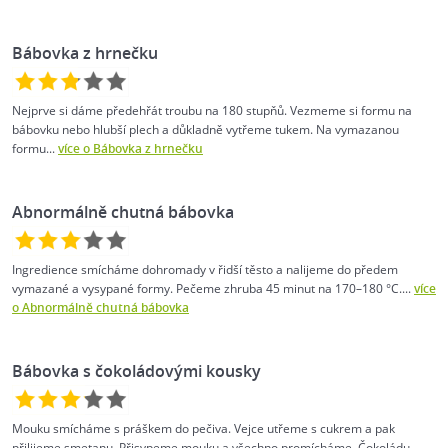
Bábovka z hrnečku
Nejprve si dáme předehřát troubu na 180 stupňů. Vezmeme si formu na
bábovku nebo hlubší plech a důkladně vytřeme tukem. Na vymazanou
formu...
více o Bábovka z hrnečku
Abnormálně chutná bábovka
Ingredience smícháme dohromady v řidší těsto a nalijeme do předem
vymazané a vysypané formy. Pečeme zhruba 45 minut na 170–180 °C....
více
o Abnormálně chutná bábovka
Bábovka s čokoládovými kousky
Mouku smícháme s práškem do pečiva. Vejce utřeme s cukrem a pak
přilijeme smetanu. Přisypeme mouku a všechno promícháme. Čokoládu