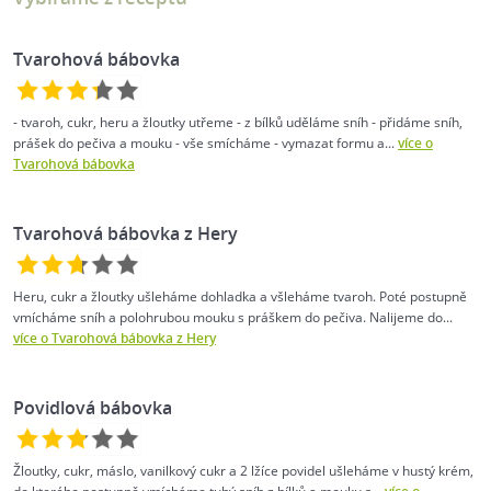
Tvarohová bábovka
- tvaroh, cukr, heru a žloutky utřeme - z bílků uděláme sníh - přidáme sníh,
prášek do pečiva a mouku - vše smícháme - vymazat formu a...
více o
Tvarohová bábovka
Tvarohová bábovka z Hery
Heru, cukr a žloutky ušleháme dohladka a všleháme tvaroh. Poté postupně
vmícháme sníh a polohrubou mouku s práškem do pečiva. Nalijeme do...
více o Tvarohová bábovka z Hery
Povidlová bábovka
Žloutky, cukr, máslo, vanilkový cukr a 2 lžíce povidel ušleháme v hustý krém,