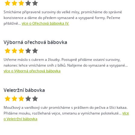
Smícháme připravené suroviny do velké mísy, promícháme do správné
konzistence a dáme do předem vymazané a vysypané formy. Pečeme
přibližně...
více o Ořechová bábovka IV.
Výborná ořechová bábovka
Utřeme máslo s cukrem a žloutky. Postupně přidáme ostatní suroviny,
nakonec lehce vmícháme sníh z bílků. Nalijeme do vymazané a vysypané...
více o Výborná ořechová bábovka
Veletržní bábovka
Moučkový a vanilkový cukr promícháme s práškem do pečiva a lžíci kakaa.
Přidáme mouku, rozšlehaná vejce, smetanu a vymíchame polotekuté...
více
o Veletržní bábovka