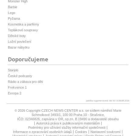
Monster High
Barbie
Lego
Pyžama
Kosmetika a parfémy
Teplákové soupravy
Dětské boty
Ložní povlečení
Bazar nábytku
Doporučujeme
Starjob
České podcasty
Rádio a zábava pro děti
Frekvence 1
Evropa 2
patička vygenerovaná: 04:10:13 08.08.2026
© 2026 Copyright
CZECH NEWS CENTER a.s.
se sídlem náměstí Marie
Schmolkové 3493/1, 100 00 Praha 10 - Strašnice,
IČO: 02346826, zapsána v OR, sp.zn. B 19490 a dodavatelé obsahu
Autorská práva k publikovaným materiálům
Podmínky pro užívání služby informační společnosti
Informace o zpracování osobních údajů
Cookies
Nastavení soukromí