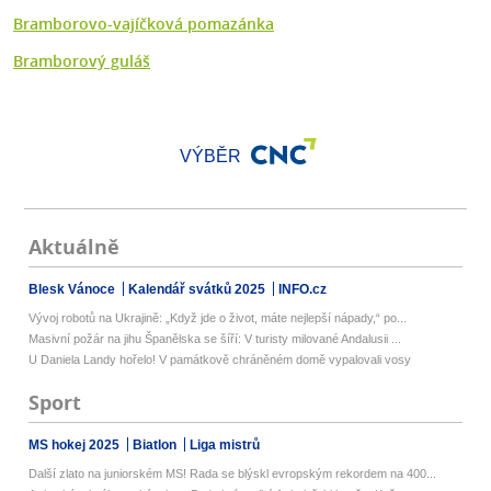
Bramborovo-vajíčková pomazánka
Bramborový guláš
VÝBĚR
Aktuálně
Blesk Vánoce
Kalendář svátků 2025
INFO.cz
Vývoj robotů na Ukrajině: „Když jde o život, máte nejlepší nápady,“ po...
Masivní požár na jihu Španělska se šíří: V turisty milované Andalusii ...
U Daniela Landy hořelo! V památkově chráněném domě vypalovali vosy
Sport
MS hokej 2025
Biatlon
Liga mistrů
Další zlato na juniorském MS! Rada se blýskl evropským rekordem na 400...