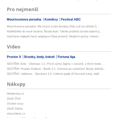
Pro nejmenší
Mourissonova poradna
Komiksy
Festival ABC
Mourrisonova poradna: Má smysl zrušit devátou třídu a jít na střední š...
Nahlédněte do nové továrny Škoda Auto: Takhle probíhá výroba baterií p...
Vybíráme nejlepší herní adaptace Pána prstenů. Moderní pecky i histori...
Video
Prostor X
Branky, body, kokoti
Fortuna liga
SESTŘIH: Artis - Olomouc 1:2. První výhra Sigmy v sezoně, o třech bode...
SESTŘIH: Hradec Králové - Baník 2:1. Ostrava po vyloučení Skyby dohráv...
SESTŘIH: Jablonec - Slovácko 1:0. Celkem padly tři červené karty, dalš...
Nákupy
hledejceny.cz
Zboží Živě
Osobní vozy
Zboží Dáma
zbozi.blesk.cz