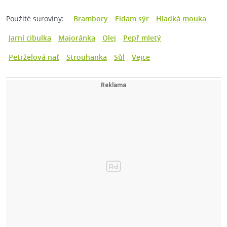
Použité suroviny:
Brambory
Eidam sýr
Hladká mouka
Jarní cibulka
Majoránka
Olej
Pepř mletý
Petrželová nať
Strouhanka
Sůl
Vejce