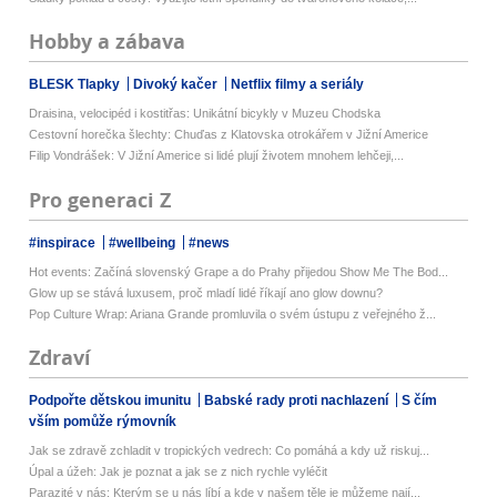
Hobby a zábava
BLESK Tlapky
Divoký kačer
Netflix filmy a seriály
Draisina, velocipéd i kostitřas: Unikátní bicykly v Muzeu Chodska
Cestovní horečka šlechty: Chuďas z Klatovska otrokářem v Jižní Americe
Filip Vondrášek: V Jižní Americe si lidé plují životem mnohem lehčeji,...
Pro generaci Z
#inspirace
#wellbeing
#news
Hot events: Začíná slovenský Grape a do Prahy přijedou Show Me The Bod...
Glow up se stává luxusem, proč mladí lidé říkají ano glow downu?
Pop Culture Wrap: Ariana Grande promluvila o svém ústupu z veřejného ž...
Zdraví
Podpořte dětskou imunitu
Babské rady proti nachlazení
S čím
vším pomůže rýmovník
Jak se zdravě zchladit v tropických vedrech: Co pomáhá a kdy už riskuj...
Úpal a úžeh: Jak je poznat a jak se z nich rychle vyléčit
Parazité v nás: Kterým se u nás líbí a kde v našem těle je můžeme nají...