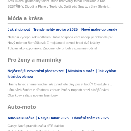
Artis ukázal gólmanský talent. Bude hrát velký fotbal, řekl kouč o Kaš...
SESTŘIHY: Divočina Plzně v Teplicích. Další pád Sparty, výhry Slavie i...
Móda a krása
Jak zhubnout
Trendy nehty pro jaro 2025
Nové make-up trendy
Nejlepší výčepní roku odhalen: Tahle hospoda vám načepuje dokonalé piv...
Nový milenec Bernáškové: Z mejdanu si odvedl hned dvě krásky
Tulipán jako vzpomínka: Zapomenutý příběh významné rodiny!
Pro ženy a maminky
Nejčastější novoroční předsevzetí
Miminko a mráz
Jak vybírat
letní dovolenou
Hříšný tanec známe všichni, ale zvládnete plný počet bodů? Otestujte s...
Léto dává ženám v přechodu zabrat: Proč v tropech hrozí silnější nával...
Okurkový salát s novými brambory
Auto-moto
Alko-kalkulačka
Rallye Dakar 2025
Dálniční známka 2025
Gasly: Nová pravidla zašla příliš daleko