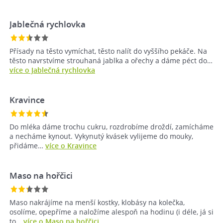
Jablečná rychlovka
Přísady na těsto vymíchat, těsto nalít do vyššího pekáče. Na
těsto navrstvíme strouhaná jablka a ořechy a dáme péct do…
více o Jablečná rychlovka
Kravince
Do mléka dáme trochu cukru, rozdrobíme droždí, zamícháme
a necháme kynout. Vykynutý kvásek vylijeme do mouky,
přidáme…
více o Kravince
Maso na hořčici
Maso nakrájíme na menší kostky, klobásy na kolečka,
osolíme, opepříme a naložíme alespoň na hodinu (i déle, já si
to…
více o Maso na hořčici