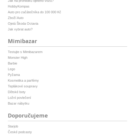
Jak na prohlídku ojetého vozu?
HobbyKompas
Auto pro začátečníka do 100 000 Kč
Zboží Auto
Ojetá Škoda Octavia
Jak vybrat auto?
Mimibazar
Testujte s Mimibazarem
Monster High
Barbie
Lego
Pyžama
Kosmetika a parfémy
Teplákové soupravy
Dětské boty
Ložní povlečení
Bazar nábytku
Doporučujeme
Starjob
České podcasty