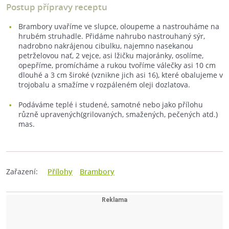
Postup přípravy receptu
Brambory uvaříme ve slupce, oloupeme a nastrouháme na
hrubém struhadle. Přidáme nahrubo nastrouhaný sýr,
nadrobno nakrájenou cibulku, najemno nasekanou
petrželovou nať, 2 vejce, asi lžičku majoránky, osolíme,
opepříme, promícháme a rukou tvoříme válečky asi 10 cm
dlouhé a 3 cm široké (vznikne jich asi 16), které obalujeme v
trojobalu a smažíme v rozpáleném oleji dozlatova.
Podáváme teplé i studené, samotné nebo jako přílohu
různě upravených(grilovaných, smažených, pečených atd.)
mas.
Zařazení:
Přílohy
Brambory