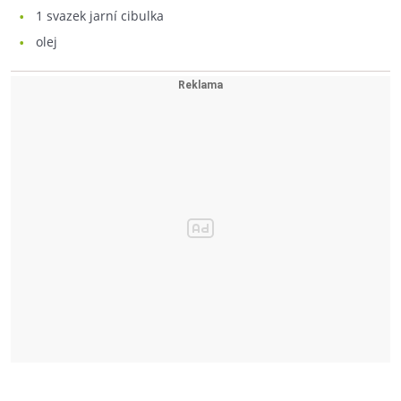
1
svazek jarní cibulka
olej