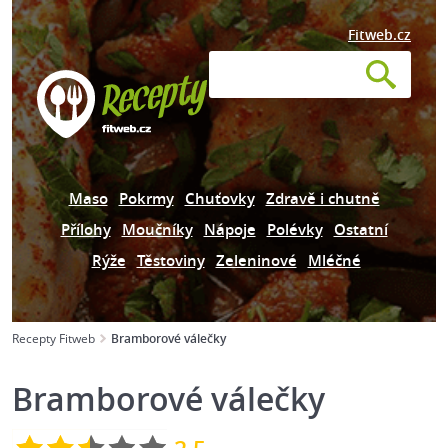
Fitweb.cz
Maso
Pokrmy
Chuťovky
Zdravě i chutně
Přílohy
Moučníky
Nápoje
Polévky
Ostatní
Rýže
Těstoviny
Zeleninové
Mléčné
Recepty Fitweb
Bramborové válečky
Bramborové válečky