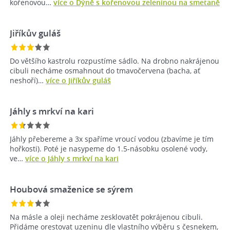
kořenovou…
více o Dýně s kořenovou zeleninou na smetaně
Jiříkův guláš
Do většího kastrolu rozpustíme sádlo. Na drobno nakrájenou
cibuli necháme osmahnout do tmavočervena (bacha, ať
neshoří)…
více o Jiříkův guláš
Jáhly s mrkví na kari
Jáhly přebereme a 3x spaříme vroucí vodou (zbavíme je tím
hořkosti). Poté je nasypeme do 1.5-násobku osolené vody,
ve…
více o Jáhly s mrkví na kari
Houbová smaženice se sýrem
Na másle a oleji necháme zesklovatět pokrájenou cibuli.
Přidáme orestovat uzeninu dle vlastního výběru s česnekem,