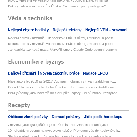
Moto3: Vítězství ve Velké Británii nakonec vybojoval David Almansa
Pokuty zahraničních řidičů v Česku: Cizí značka jako privilegium?
Věda a technika
Nejlepší chytré hodinky
Nejlepší telefony
Nejlepší VPN – srovnání
Recenze filmu Zmrzlinář. Hitchcockovi Ptáci s dětmi, zmrzlinou a podst...
Recenze filmu Zmrzlinář. Hitchcockovi Ptáci s dětmi, zmrzlinou a podst...
Jak vznikla jazyková mapa. Vytvořili jsme v Claude Code agentní systém...
Ekonomika a byznys
Daňové přiznání
Novela zákoníku práce
Nadace EPCG
Máte auto z let 2010 až 2021? Vypínání mobilních sítí vám zablokuje to...
Coca-Cola mizí z regálů obchodů, tekuté zlato znovu zdraží. A oblíbená...
Penzijní fondy jako investoři do startupů? Úspory Čechů mohou rozhýbat...
Recepty
Oblíbené zimní polévky
Domácí pekárny
Jídlo podle horoskopu
Zmrzlina, jakou jste ještě nejedli! Pět míst, kde zmrzlina chutná jako...
10 nejlepších receptů na švestkové koláče: Přenesou vás do kuchyně u b...
Sladký poklad u cesty: Využijte letní špendlíky do tvarohového koláče,...