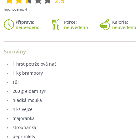
2.5
hodnoceno:
4
Příprava:
Porce:
Kalorie:
neuvedeno
neuvedeno
neuvedeno
Suroviny
1
hrst petrželová nať
1
kg brambory
sůl
200
g eidam sýr
hladká mouka
4
ks vejce
majoránka
strouhanka
pepř mletý