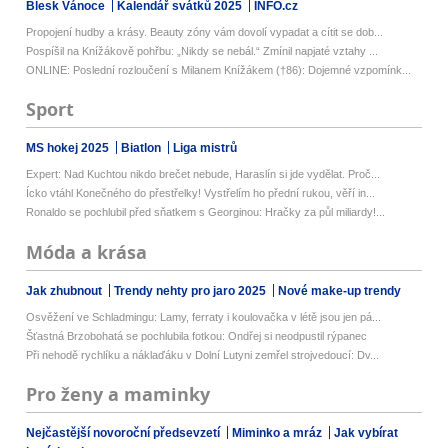
Blesk Vánoce
Kalendář svátků 2025
INFO.cz
Propojení hudby a krásy. Beauty zóny vám dovolí vypadat a cítit se dob...
Pospíšil na Knížákově pohřbu: „Nikdy se nebál.“ Zmínil napjaté vztahy ...
ONLINE: Poslední rozloučení s Milanem Knížákem (†86): Dojemné vzpomínk...
Sport
MS hokej 2025
Biatlon
Liga mistrů
Expert: Nad Kuchtou nikdo brečet nebude, Haraslín si jde vydělat. Proč...
Ícko vtáhl Konečného do přestřelky! Vystřelím ho přední rukou, věří in...
Ronaldo se pochlubil před sňatkem s Georginou: Hračky za půl miliardy!...
Móda a krása
Jak zhubnout
Trendy nehty pro jaro 2025
Nové make-up trendy
Osvěžení ve Schladmingu: Lamy, ferraty i koulovačka v létě jsou jen pá...
Šťastná Brzobohatá se pochlubila fotkou: Ondřej si neodpustil rýpanec
Při nehodě rychlíku a náklaďáku v Dolní Lutyni zemřel strojvedoucí: Dv...
Pro ženy a maminky
Nejčastější novoroční předsevzetí
Miminko a mráz
Jak vybírat