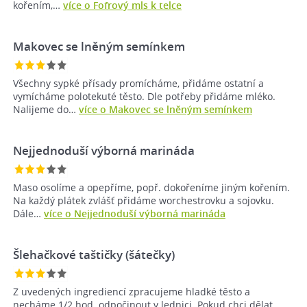
kořením,…
více o Fofrový mls k telce
Makovec se lněným semínkem
Všechny sypké přísady promícháme, přidáme ostatní a
vymícháme polotekuté těsto. Dle potřeby přidáme mléko.
Nalijeme do…
více o Makovec se lněným semínkem
Nejjednoduší výborná marináda
Maso osolíme a opepříme, popř. dokořeníme jiným kořením.
Na každý plátek zvlášť přidáme worchestrovku a sojovku.
Dále…
více o Nejjednoduší výborná marináda
Šlehačkové taštičky (šátečky)
Z uvedených ingrediencí zpracujeme hladké těsto a
necháme 1/2 hod. odpočinout v lednici. Pokud chci dělat