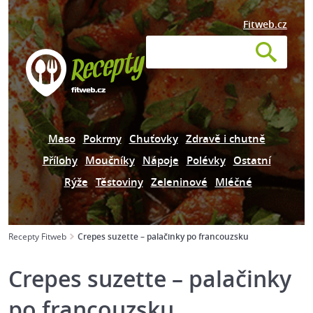
Fitweb.cz
Maso
Pokrmy
Chuťovky
Zdravě i chutně
Přílohy
Moučníky
Nápoje
Polévky
Ostatní
Rýže
Těstoviny
Zeleninové
Mléčné
Recepty Fitweb
Crepes suzette – palačinky po francouzsku
Crepes suzette – palačinky
po francouzsku