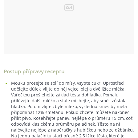
Postup přípravy receptu
Mouku prosejte se solí do mísy, vsypte cukr. Uprostřed
udělejte důlek, vlijte do něj vejce, olej a dvě lžíce mléka.
Vařečkou prošlehejte základ těsta dohladka. Pomalu
přilévejte další mléko a stále míchejte, aby směs zůstala
hladká. Potom vlijte zbylé mléko, výsledná směs by měla
připomínat 12% smetanu. Pokud chcete, můžete nakonec
přilít pivo. Rozehřejte pánev, nejlépe o průměru 15 cm, což
odpovídá klasickému průměru palačinek. Těsto na ni
nalévejte nejlépe z naběračky s hubičkou nebo ze džbánku.
Na jednu palačinku stačí přesně 2,5 lžíce těsta, které je