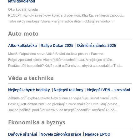
letní dovolenou
Okurková limonáda
RECEPT: Kynutý švestkový koláč s drobenkou. Klasika, se kterou zaboduj...
Tohle nikdy neříkejte! Slova, kterými rodiče dětem ubližují ze všeho n...
Auto-moto
Alko-kalkulačka
Rallye Dakar 2025
Dálniční známka 2025
Moto3: Odpoledne se ve Velké Británii do čela posunul Perrone
Belgie zpoplatní silnice všem řidičům osobních aut. A nejde jen o dáln...
Poutáte děti bezpečně? Když rodič udělá chybu, chytrá autosedačka Thul...
Věda a technika
Nejlepší chytré hodinky
Nejlepší telefony
Nejlepší VPN – srovnání
Záhada obří exploze rakety New Glenn se vyjasňuje. Selhal hlavní venti...
Bose QuietComfort 2nd Gen přebírají funkce dražších Ultra. Mají prosto...
Jak na počítači používat Netflix v co nejlepší podobě? Rozlišení 4K bě...
Ekonomika a byznys
Daňové přiznání
Novela zákoníku práce
Nadace EPCG