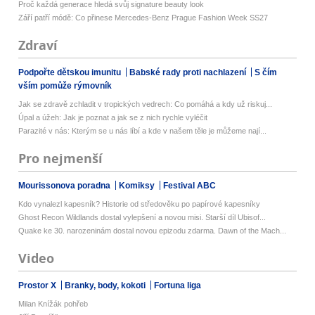
Proč každá generace hledá svůj signature beauty look
Září patří módě: Co přinese Mercedes-Benz Prague Fashion Week SS27
Zdraví
Podpořte dětskou imunitu
Babské rady proti nachlazení
S čím
vším pomůže rýmovník
Jak se zdravě zchladit v tropických vedrech: Co pomáhá a kdy už riskuj...
Úpal a úžeh: Jak je poznat a jak se z nich rychle vyléčit
Parazité v nás: Kterým se u nás líbí a kde v našem těle je můžeme nají...
Pro nejmenší
Mourissonova poradna
Komiksy
Festival ABC
Kdo vynalezl kapesník? Historie od středověku po papírové kapesníky
Ghost Recon Wildlands dostal vylepšení a novou misi. Starší díl Ubisof...
Quake ke 30. narozeninám dostal novou epizodu zdarma. Dawn of the Mach...
Video
Prostor X
Branky, body, kokoti
Fortuna liga
Milan Knížák pohřeb