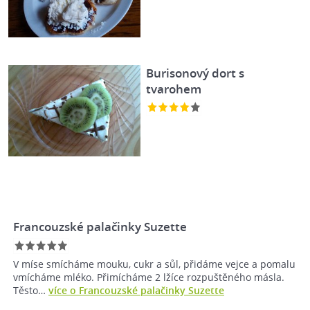
Burisonový dort s
tvarohem
Francouzské palačinky Suzette
V míse smícháme mouku, cukr a sůl, přidáme vejce a pomalu
vmícháme mléko. Přimícháme 2 lžíce rozpuštěného másla.
Těsto…
více o Francouzské palačinky Suzette