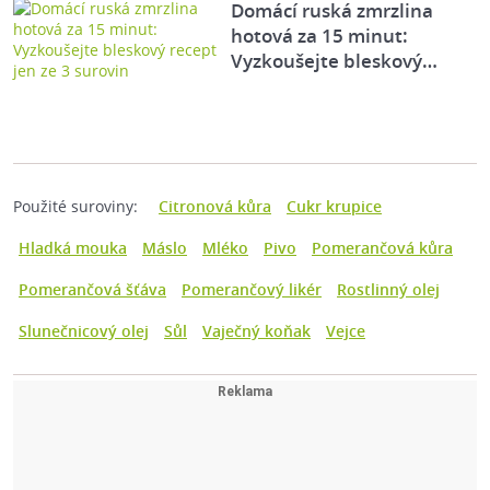
Domácí ruská zmrzlina
hotová za 15 minut:
Vyzkoušejte bleskový…
Použité suroviny:
Citronová kůra
Cukr krupice
Hladká mouka
Máslo
Mléko
Pivo
Pomerančová kůra
Pomerančová šťáva
Pomerančový likér
Rostlinný olej
Slunečnicový olej
Sůl
Vaječný koňak
Vejce