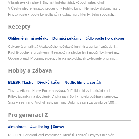
V bratislavské rafinerii Slovnaft hořela nádrž, výbuch otřásl okolím
V Česku otevřel třicátou prodejnu, v Polsku končí. Německý diskont nez...
Finvox roste v počtu konzultantů i službách pro klienty. Jeho součástí...
Recepty
Oblíbené zimní polévky
Domácí pekárny
Jídlo podle horoskopu
Cuketová zmrzlina? Vyzkoušejte nečekaný letní hit a geniální způsob, j...
Rychlé buchty s broskvemi: 5 receptů na sladké letní moučníky, které m...
Oopsie bread: Proteinové pečivo lehké jako obláček zvládnete připravit...
Hobby a zábava
BLESK Tlapky
Divoký kačer
Netflix filmy a seriály
Tipy na víkend: Harry Potter na výstavě! Folklor, bitvy i setkání vodn...
Přibývá paniky na dovolené: Vnuka paní Soni v hotelu poštípaly štěnice...
Sraz v šest ráno. Vrchol festivalu Tóny Dolomit zazní za úsvitu ve 300...
Pro generaci Z
#inspirace
#wellbeing
#news
RECEPT: Perfektní letní kombinace, které tě zchladí, i kdybys nechtěl*...