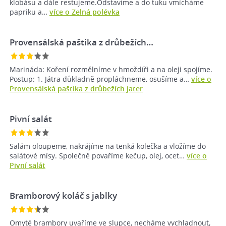
klobásu a dále restujeme.Odstavíme a do tuku vmícháme
papriku a…
více o Zelná polévka
Provensálská paštika z drůbežích…
Marináda: Koření rozmělníme v hmoždíři a na oleji spojíme.
Postup: 1. Játra důkladně propláchneme, osušíme a…
více o
Provensálská paštika z drůbežích jater
Pivní salát
Salám oloupeme, nakrájíme na tenká kolečka a vložíme do
salátové mísy. Společně povaříme kečup, olej, ocet…
více o
Pivní salát
Bramborový koláč s jablky
Omyté brambory uvaříme ve slupce, necháme vychladnout,