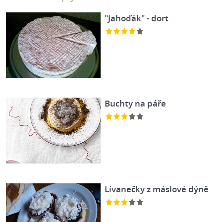
"Jahoďák" - dort
Buchty na páře
Lívanečky z máslové dýně