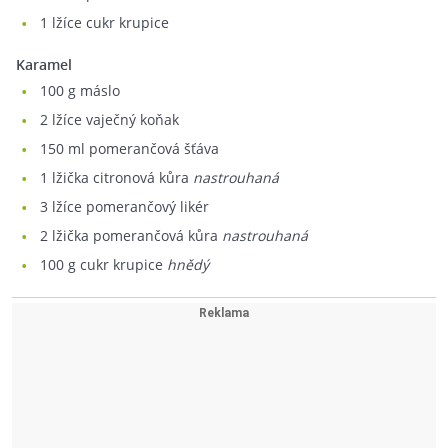
1
lžíce cukr krupice
Karamel
100
g máslo
2
lžíce vaječný koňak
150
ml pomerančová šťáva
1
lžička citronová kůra
nastrouhaná
3
lžíce pomerančový likér
2
lžička pomerančová kůra
nastrouhaná
100
g cukr krupice
hnědý