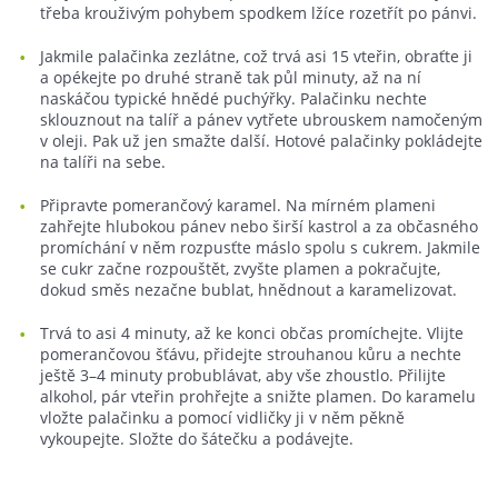
třeba krouživým pohybem spodkem lžíce rozetřít po pánvi.
Jakmile palačinka zezlátne, což trvá asi 15 vteřin, obraťte ji
a opékejte po druhé straně tak půl minuty, až na ní
naskáčou typické hnědé puchýřky. Palačinku nechte
sklouznout na talíř a pánev vytřete ubrouskem namočeným
v oleji. Pak už jen smažte další. Hotové palačinky pokládejte
na talíři na sebe.
Připravte pomerančový karamel. Na mírném plameni
zahřejte hlubokou pánev nebo širší kastrol a za občasného
promíchání v něm rozpusťte máslo spolu s cukrem. Jakmile
se cukr začne rozpouštět, zvyšte plamen a pokračujte,
dokud směs nezačne bublat, hnědnout a karamelizovat.
Trvá to asi 4 minuty, až ke konci občas promíchejte. Vlijte
pomerančovou šťávu, přidejte strouhanou kůru a nechte
ještě 3–4 minuty probublávat, aby vše zhoustlo. Přilijte
alkohol, pár vteřin prohřejte a snižte plamen. Do karamelu
vložte palačinku a pomocí vidličky ji v něm pěkně
vykoupejte. Složte do šátečku a podávejte.