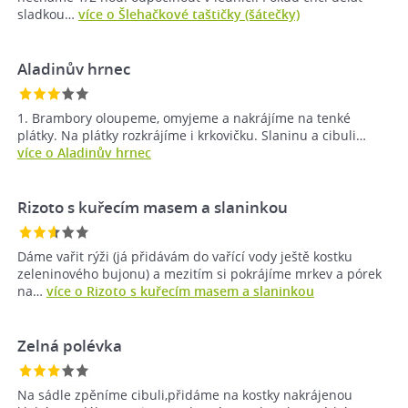
sladkou…
více o Šlehačkové taštičky (šátečky)
Aladinův hrnec
1. Brambory oloupeme, omyjeme a nakrájíme na tenké
plátky. Na plátky rozkrájíme i krkovičku. Slaninu a cibuli…
více o Aladinův hrnec
Rizoto s kuřecím masem a slaninkou
Dáme vařit rýži (já přidávám do vařící vody ještě kostku
zeleninového bujonu) a mezitím si pokrájíme mrkev a pórek
na…
více o Rizoto s kuřecím masem a slaninkou
Zelná polévka
Na sádle zpěníme cibuli,přidáme na kostky nakrájenou