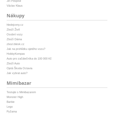
Jiří Pospíšil
Václav Klaus
Nákupy
hledejceny.cz
Zboží Živě
Osobní vozy
Zboží Dáma
zbozi.blesk.cz
Jak na prohlídku ojetého vozu?
HobbyKompas
Auto pro začátečníka do 100 000 Kč
Zboží Auto
Ojetá Škoda Octavia
Jak vybrat auto?
Mimibazar
Testujte s Mimibazarem
Monster High
Barbie
Lego
Pyžama