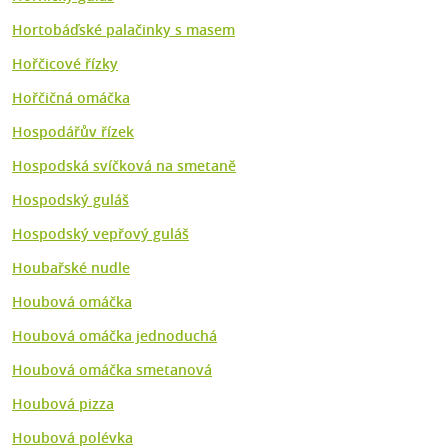
Hortobáďské palačinky s masem
Hořčicové řízky
Hořčičná omáčka
Hospodářův řízek
Hospodská svíčková na smetaně
Hospodský guláš
Hospodský vepřový guláš
Houbařské nudle
Houbová omáčka
Houbová omáčka jednoduchá
Houbová omáčka smetanová
Houbová pizza
Houbová polévka