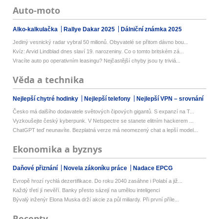
Auto-moto
Alko-kalkulačka
Rallye Dakar 2025
Dálniční známka 2025
Jediný vesnický radar vybral 50 milionů. Obyvatelé se přitom dávno bou...
Kvíz: Arvid Lindblad dnes slaví 19. narozeniny. Co o tomto britském zá...
Vracíte auto po operativním leasingu? Nejčastější chyby jsou ty triviá...
Věda a technika
Nejlepší chytré hodinky
Nejlepší telefony
Nejlepší VPN – srovnání
Česko má dalšího dodavatele světových čipových gigantů. S expanzí na T...
Vyzkoušejte český kyberpunk. V Netspectre se stanete elitním hackerem ...
ChatGPT teď neunavíte. Bezplatná verze má neomezený chat a lepší model...
Ekonomika a byznys
Daňové přiznání
Novela zákoníku práce
Nadace EPCG
Evropě hrozí rychlá dezertifikace. Do roku 2040 zasáhne i Polabí a již...
Každý třetí jí nevěří. Banky přesto sázejí na umělou inteligenci
Bývalý inženýr Elona Muska drží akcie za půl miliardy. Při první příle...
Recepty