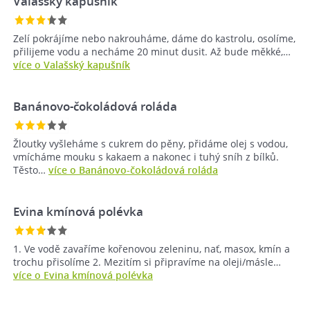
Valašský kapušník
Zelí pokrájíme nebo nakrouháme, dáme do kastrolu, osolíme,
přilijeme vodu a necháme 20 minut dusit. Až bude měkké,…
více o Valašský kapušník
Banánovo-čokoládová roláda
Žloutky vyšleháme s cukrem do pěny, přidáme olej s vodou,
vmícháme mouku s kakaem a nakonec i tuhý sníh z bílků.
Těsto…
více o Banánovo-čokoládová roláda
Evina kmínová polévka
1. Ve vodě zavaříme kořenovou zeleninu, nať, masox, kmín a
trochu přisolíme 2. Mezitím si připravíme na oleji/másle…
více o Evina kmínová polévka