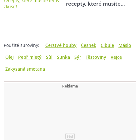
recepty, které musíte…
Použité suroviny:
Čerstvé houby
Česnek
Cibule
Máslo
Olej
Pepř mletý
Sůl
Šunka
Sýr
Těstoviny
Vejce
Zakysaná smetana