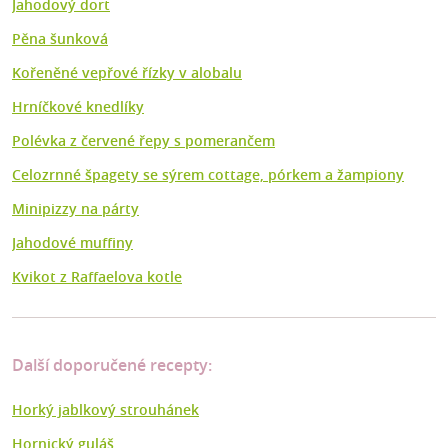
Jahodový dort
Pěna šunková
Kořeněné vepřové řízky v alobalu
Hrníčkové knedlíky
Polévka z červené řepy s pomerančem
Celozrnné špagety se sýrem cottage, pórkem a žampiony
Minipizzy na párty
Jahodové muffiny
Kvikot z Raffaelova kotle
Další doporučené recepty:
Horký jablkový strouhánek
Hornický guláš