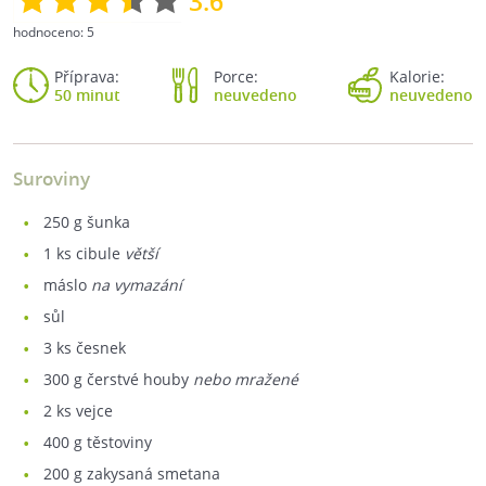
3.6
hodnoceno:
5
Příprava:
Porce:
Kalorie:
50 minut
neuvedeno
neuvedeno
Suroviny
250
g šunka
1
ks cibule
větší
máslo
na vymazání
sůl
3
ks česnek
300
g čerstvé houby
nebo mražené
2
ks vejce
400
g těstoviny
200
g zakysaná smetana