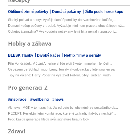
Oblíbené zimní polévky
Domácí pekárny
Jídlo podle horoskopu
Sladký poklad u cesty: Využijte letní špendlíky do tvarohového koláče,...
Domácí kečup pečený v troubě: Vyžaduje minimum práce a chutná lépe než...
Cuketová zmrzlina? Vyzkoušejte nečekaný letní hit a geniální způsob, j...
Hobby a zábava
BLESK Tlapky
Divoký kačer
Netflix filmy a seriály
Filip Vondrášek: V Jižní Americe si lidé plují životem mnohem lehčeji,...
Osvěžení ve Schladmingu: Lamy, ferraty i koulovačka v létě jsou jen pá...
Tipy na víkend: Harry Potter na výstavě! Folklor, bitvy i setkání vodn...
Pro generaci Z
#inspirace
#wellbeing
#news
Alt news: MGK v tom zas lítá, Jared Leto byl obviněný ze sexuálního ob...
RECEPT: Perfektní letní kombinace, které tě zchladí, i kdybys nechtěl*...
Proč každá generace hledá svůj signature beauty look
Zdraví