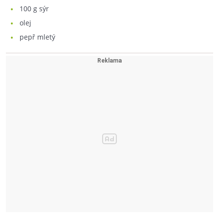
100
g sýr
olej
pepř mletý