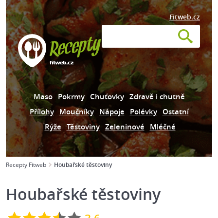
Fitweb.cz
Maso
Pokrmy
Chuťovky
Zdravě i chutně
Přílohy
Moučníky
Nápoje
Polévky
Ostatní
Rýže
Těstoviny
Zeleninové
Mléčné
Recepty Fitweb
Houbařské těstoviny
Houbařské těstoviny