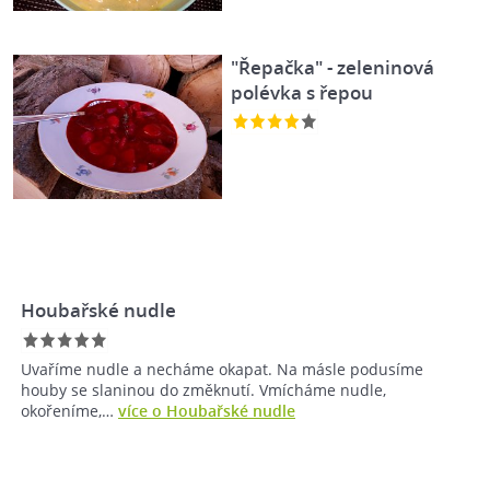
"Řepačka" - zeleninová
polévka s řepou
Houbařské nudle
Uvaříme nudle a necháme okapat. Na másle podusíme
houby se slaninou do změknutí. Vmícháme nudle,
okořeníme,…
více o Houbařské nudle