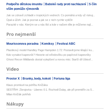
Podpořte dětskou imunitu
Babské rady proti nachlazení
S čím
vším pomůže rýmovník
Jak se zdravě zchladit v tropických vedrech: Co pomáhá a kdy už riskuj...
Úpal a úžeh: Jak je poznat a jak se z nich rychle vyléčit
Parazité v nás: Kterým se u nás líbí a kde v našem těle je můžeme nají...
Pro nejmenší
Mourissonova poradna
Komiksy
Festival ABC
Plastikový model Handley Page Hampden 1:72: Postavili jsme létající ku...
Kdo vynalezl kapesník? Historie od středověku po papírové kapesníky
Ghost Recon Wildlands dostal vylepšení a novou misi. Starší díl Ubisof...
Video
Prostor X
Branky, body, kokoti
Fortuna liga
Klaus promluvil na pohřbu Knížáka
SESTŘIH: Zbrojovka - Liberec 0:1. Rozhodl Dulay, ale při premiéře za S...
Milan Knížák pohřeb
Nákupy