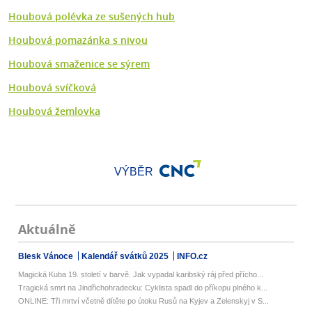
Houbová polévka ze sušených hub
Houbová pomazánka s nivou
Houbová smaženice se sýrem
Houbová svíčková
Houbová žemlovka
VÝBĚR
Aktuálně
Blesk Vánoce
Kalendář svátků 2025
INFO.cz
Magická Kuba 19. století v barvě. Jak vypadal karibský ráj před přícho...
Tragická smrt na Jindřichohradecku: Cyklista spadl do příkopu plného k...
ONLINE: Tři mrtví včetně dítěte po útoku Rusů na Kyjev a Zelenskyj v S...