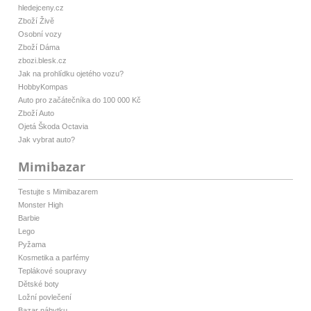
hledejceny.cz
Zboží Živě
Osobní vozy
Zboží Dáma
zbozi.blesk.cz
Jak na prohlídku ojetého vozu?
HobbyKompas
Auto pro začátečníka do 100 000 Kč
Zboží Auto
Ojetá Škoda Octavia
Jak vybrat auto?
Mimibazar
Testujte s Mimibazarem
Monster High
Barbie
Lego
Pyžama
Kosmetika a parfémy
Teplákové soupravy
Dětské boty
Ložní povlečení
Bazar nábytku