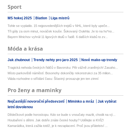
Sport
MS hokej 2025
Biatlon
Liga mistrů
Tohle se vyplatilo. 15 nejpovedenějších trejdů v NHL, které byly upeče...
Tři góly za osm minut, nováček kouše. Šokovaný Oulehla: Je to na ho*no...
Bayern Mnichov vyhrál 11 ligových titulů v řadě. 6 dalších klubů to zv...
Móda a krása
Jak zhubnout
Trendy nehty pro jaro 2025
Nové make-up trendy
Tragická nehoda českých řidičů v Bavorsku: Pět vážně zraněných! Zasaho...
Místo parkoviště náměstí: Bosonohy dokončily rekonstrukci za 35 milion...
Vláda rozhodne o střídání času: Šťastný prosazuje jen ten zimní
Pro ženy a maminky
Nejčastější novoroční předsevzetí
Miminko a mráz
Jak vybírat
letní dovolenou
Dědečkové podle horoskopu. Kdo se bude s vnoučaty mazlit, chodit na vý...
Houbaření s dětmi. Jak dobře znáte české houby? Udělejte si KVÍZ!
Kamarádka, která zažila totéž, je k nezaplacení. Proč jsou přátelství ...