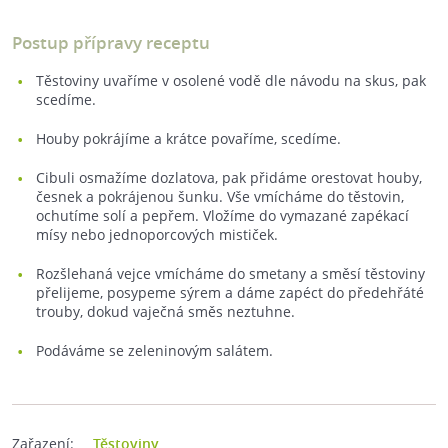
Postup přípravy receptu
Těstoviny uvaříme v osolené vodě dle návodu na skus, pak
scedíme.
Houby pokrájíme a krátce povaříme, scedíme.
Cibuli osmažíme dozlatova, pak přidáme orestovat houby,
česnek a pokrájenou šunku. Vše vmícháme do těstovin,
ochutíme solí a pepřem. Vložíme do vymazané zapékací
mísy nebo jednoporcových mističek.
Rozšlehaná vejce vmícháme do smetany a směsí těstoviny
přelijeme, posypeme sýrem a dáme zapéct do předehřáté
trouby, dokud vaječná směs neztuhne.
Podáváme se zeleninovým salátem.
Zařazení:
Těstoviny