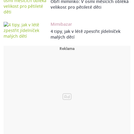
Obří miminko: V osmi měsících obléká
velikost pro pětileté děti
Mimibazar
4 tipy, jak v létě zpestřit jídelníček
malých dětí