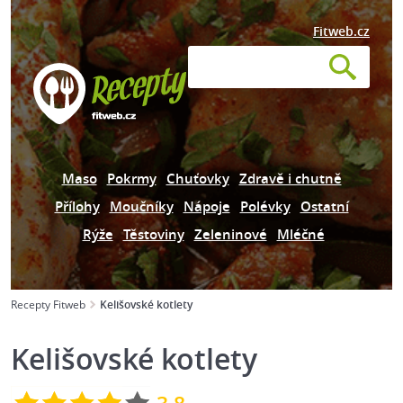
Fitweb.cz
Maso
Pokrmy
Chuťovky
Zdravě i chutně
Přílohy
Moučníky
Nápoje
Polévky
Ostatní
Rýže
Těstoviny
Zeleninové
Mléčné
Recepty Fitweb
Kelišovské kotlety
Kelišovské kotlety