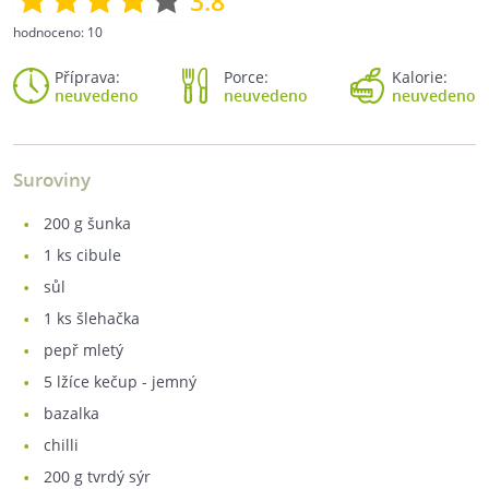
3.8
hodnoceno:
10
Příprava:
Porce:
Kalorie:
neuvedeno
neuvedeno
neuvedeno
Suroviny
200
g šunka
1
ks cibule
sůl
1
ks šlehačka
pepř mletý
5
lžíce kečup - jemný
bazalka
chilli
200
g tvrdý sýr