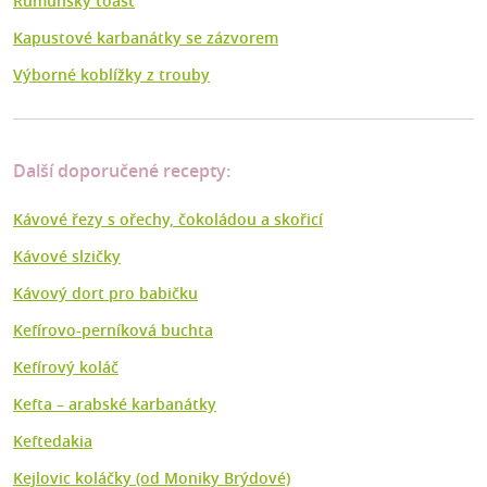
Rumunský toast
Kapustové karbanátky se zázvorem
Výborné koblížky z trouby
Další doporučené recepty:
Kávové řezy s ořechy, čokoládou a skořicí
Kávové slzičky
Kávový dort pro babičku
Kefírovo-perníková buchta
Kefírový koláč
Kefta –⁠ arabské karbanátky
Keftedakia
Kejlovic koláčky (od Moniky Brýdové)