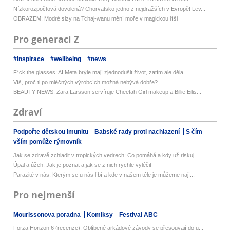
Nízkorozpočtová dovolená? Chorvatsko jedno z nejdražších v Evropě! Lev...
OBRAZEM: Modré slzy na Tchaj-wanu mění moře v magickou říši
Pro generaci Z
#inspirace
#wellbeing
#news
F*ck the glasses: AI Meta brýle mají zjednodušit život, zatím ale děla...
Víš, proč ti po mléčných výrobcích možná nebývá dobře?
BEAUTY NEWS: Zara Larsson servíruje Cheetah Girl makeup a Billie Eilis...
Zdraví
Podpořte dětskou imunitu
Babské rady proti nachlazení
S čím
vším pomůže rýmovník
Jak se zdravě zchladit v tropických vedrech: Co pomáhá a kdy už riskuj...
Úpal a úžeh: Jak je poznat a jak se z nich rychle vyléčit
Parazité v nás: Kterým se u nás líbí a kde v našem těle je můžeme nají...
Pro nejmenší
Mourissonova poradna
Komiksy
Festival ABC
Forza Horizon 6 (recenze): Oblíbené arkádové závody se přesouvají do u...