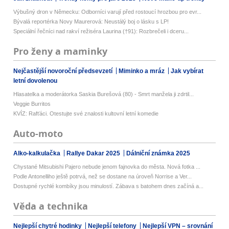
Výbušný dron v Německu: Odborníci varují před rostoucí hrozbou pro evr...
Bývalá reportérka Novy Maurerová: Neustálý boj o lásku s LP!
Speciální řečníci nad rakví režiséra Laurina (†91): Rozbrečeli i dceru...
Pro ženy a maminky
Nejčastější novoroční předsevzetí
Miminko a mráz
Jak vybírat
letní dovolenou
Hlasatelka a moderátorka Saskia Burešová (80) - Smrt manžela ji zdrtil...
Veggie Burritos
KVÍZ: Rafťáci. Otestujte své znalosti kultovní letní komedie
Auto-moto
Alko-kalkulačka
Rallye Dakar 2025
Dálniční známka 2025
Chystané Mitsubishi Pajero nebude jenom fajnovka do města. Nová fotka ...
Podle Antonelliho ještě potrvá, než se dostane na úroveň Norrise a Ver...
Dostupné rychlé kombíky jsou minulostí. Zábava s batohem dnes začíná a...
Věda a technika
Nejlepší chytré hodinky
Nejlepší telefony
Nejlepší VPN – srovnání