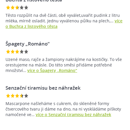
Těsto rozpůlit na dvě části, obě vyválet,uvařit pudink z litru
mléka, mírně osladit. Jednu vyválenou půlku na plech,…
více
o Buchta z listového těsta
Špagety „Románo“
Uzené maso, rajče a žampiony nakrájíme na kostičky. To vše
orestujeme na másle. Do této směsi přidáme potřebné
množství…
více o Špagety „Románo“
Senzační tiramisu bez náhražek
Mascarpone našleháme s cukrem, do skleněné formy
čtvercového tvaru ji dáme na dno, na ni vyskládáme piškoty
namočené ve…
více o Senzační tiramisu bez náhražek