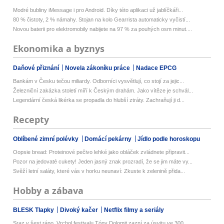
Modré bubliny iMessage i pro Android. Díky této aplikaci už jablíčkáři...
80 % čistoty, 2 % námahy. Stojan na kolo Gearrista automaticky vyčistí...
Novou baterii pro elektromobily nabijete na 97 % za pouhých osm minut....
Ekonomika a byznys
Daňové přiznání
Novela zákoníku práce
Nadace EPCG
Bankám v Česku tečou miliardy. Odborníci vysvětlují, co stojí za jejic...
Železniční zakázka století míří k Českým drahám. Jako vítěze je schvál...
Legendární česká likérka se propadla do hlubší ztráty. Zachraňují ji d...
Recepty
Oblíbené zimní polévky
Domácí pekárny
Jídlo podle horoskopu
Oopsie bread: Proteinové pečivo lehké jako obláček zvládnete připravit...
Pozor na jedovaté cukety! Jeden jasný znak prozradí, že se jim máte vy...
Svěží letní saláty, které vás v horku neunaví: Zkuste k zelenině přida...
Hobby a zábava
BLESK Tlapky
Divoký kačer
Netflix filmy a seriály
Sraz v šest ráno. Vrchol festivalu Tóny Dolomit zazní za úsvitu ve 300...