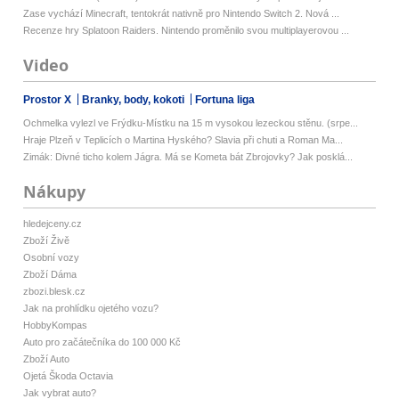
Zase vychází Minecraft, tentokrát nativně pro Nintendo Switch 2. Nová ...
Recenze hry Splatoon Raiders. Nintendo proměnilo svou multiplayerovou ...
Video
Prostor X
Branky, body, kokoti
Fortuna liga
Ochmelka vylezl ve Frýdku-Místku na 15 m vysokou lezeckou stěnu. (srpe...
Hraje Plzeň v Teplicích o Martina Hyského? Slavia při chuti a Roman Ma...
Zimák: Divné ticho kolem Jágra. Má se Kometa bát Zbrojovky? Jak posklá...
Nákupy
hledejceny.cz
Zboží Živě
Osobní vozy
Zboží Dáma
zbozi.blesk.cz
Jak na prohlídku ojetého vozu?
HobbyKompas
Auto pro začátečníka do 100 000 Kč
Zboží Auto
Ojetá Škoda Octavia
Jak vybrat auto?