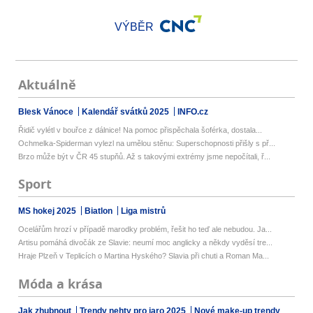
VÝBĚR
Aktuálně
Blesk Vánoce
Kalendář svátků 2025
INFO.cz
Řidič vylétl v bouřce z dálnice! Na pomoc přispěchala šoférka, dostala...
Ochmelka-Spiderman vylezl na umělou stěnu: Superschopnosti přišly s př...
Brzo může být v ČR 45 stupňů. Až s takovými extrémy jsme nepočítali, ř...
Sport
MS hokej 2025
Biatlon
Liga mistrů
Ocelářům hrozí v případě marodky problém, řešit ho teď ale nebudou. Ja...
Artisu pomáhá divočák ze Slavie: neumí moc anglicky a někdy vyděsí tre...
Hraje Plzeň v Teplicích o Martina Hyského? Slavia při chuti a Roman Ma...
Móda a krása
Jak zhubnout
Trendy nehty pro jaro 2025
Nové make-up trendy