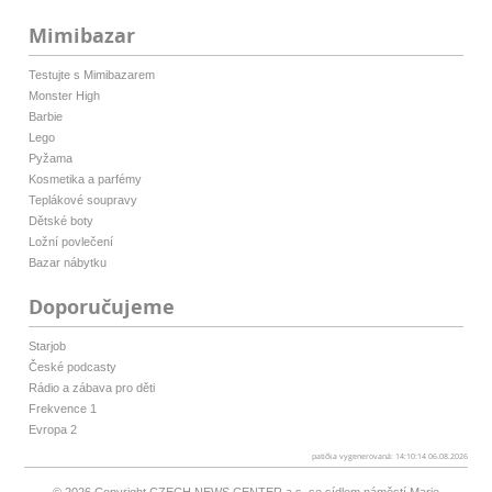
Mimibazar
Testujte s Mimibazarem
Monster High
Barbie
Lego
Pyžama
Kosmetika a parfémy
Teplákové soupravy
Dětské boty
Ložní povlečení
Bazar nábytku
Doporučujeme
Starjob
České podcasty
Rádio a zábava pro děti
Frekvence 1
Evropa 2
patička vygenerovaná: 14:10:14 06.08.2026
© 2026 Copyright
CZECH NEWS CENTER a.s.
se sídlem náměstí Marie