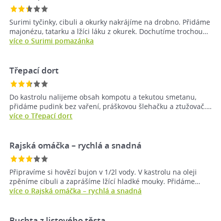
Surimi tyčinky, cibuli a okurky nakrájíme na drobno. Přidáme
majonézu, tatarku a lžíci láku z okurek. Dochutíme trochou…
více o Surimi pomazánka
Třepací dort
Do kastrolu nalijeme obsah kompotu a tekutou smetanu,
přidáme pudink bez vaření, práškovou šlehačku a ztužovač.…
více o Třepací dort
Rajská omáčka – rychlá a snadná
Připravíme si hovězí bujon v 1/2l vody. V kastrolu na oleji
zpěníme cibuli a zaprášíme lžící hladké mouky. Přidáme…
více o Rajská omáčka – rychlá a snadná
Buchta z listového těsta