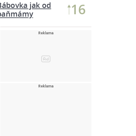
12
Pečená zelenina s…