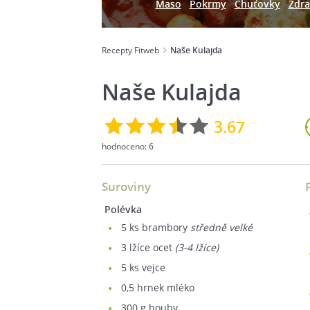
Maso
Pokrmy
Chuťovky
Zdra
Recepty Fitweb
Naše Kulajda
Naše Kulajda
3.67
hodnoceno:
6
Suroviny
polévka
5
ks brambory
středně velké
3
lžíce ocet
(3-4 lžíce)
5
ks vejce
0,5
hrnek mléko
300
g houby