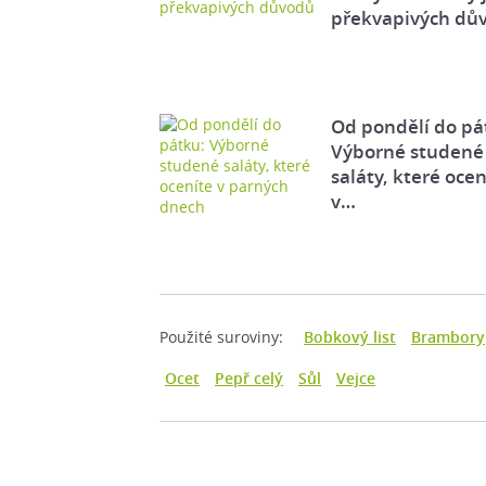
překvapivých dů
Od pondělí do pá
Výborné studené
saláty, které ocen
v…
Použité suroviny:
Bobkový list
Brambory
Ocet
Pepř celý
Sůl
Vejce