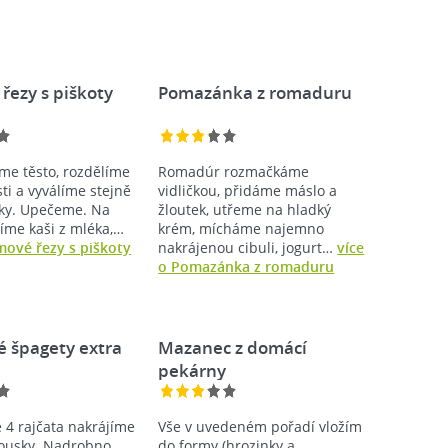
řezy s piškoty
Pomazánka z romaduru
me těsto, rozdělíme
Romadúr rozmačkáme
ti a vyválíme stejně
vidličkou, přidáme máslo a
cky. Upečeme. Na
žloutek, utřeme na hladký
íme kaši z mléka,…
krém, mícháme najemno
mové řezy s piškoty
nakrájenou cibuli, jogurt…
více
o Pomazánka z romaduru
é špagety extra
Mazanec z domácí
pekárny
4 rajčata nakrájíme
Vše v uvedeném pořadí vložím
ousky. Nadrobno
do formy (hrozinky a