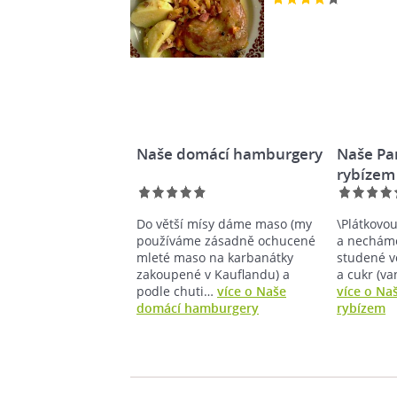
Naše domácí hamburgery
Naše Pa
rybízem
Do větší mísy dáme maso (my
\Plátkovo
používáme zásadně ochucené
a nechám
mleté maso na karbanátky
studené v
zakoupené v Kauflandu) a
a cukr (va
podle chuti…
více o Naše
více o Na
domácí hamburgery
rybízem