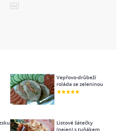
Vepřovo-drůbeží
roláda se zeleninou
uzsku
Listové šátečky
(nejen) s tuňákem