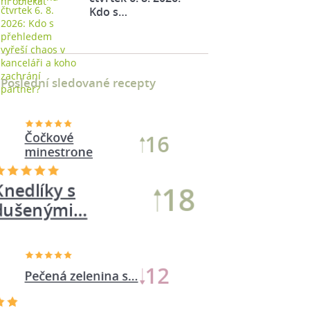
Kdo s…
Poslední sledované recepty
Knedlíky s
18
dušenými…
Čočkové
16
minestrone
Bábovka jak od
16
paňmámy