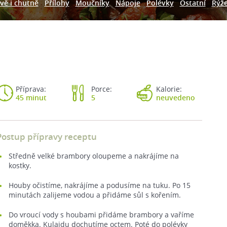
vě i chutně
Přílohy
Moučníky
Nápoje
Polévky
Ostatní
Rýž
Příprava:
Porce:
Kalorie:
45 minut
5
neuvedeno
Postup přípravy receptu
Středně velké brambory oloupeme a nakrájíme na
kostky.
Houby očistíme, nakrájíme a podusíme na tuku. Po 15
minutách zalijeme vodou a přidáme sůl s kořením.
Do vroucí vody s houbami přidáme brambory a vaříme
doměkka. Kulajdu dochutíme octem. Poté do polévky