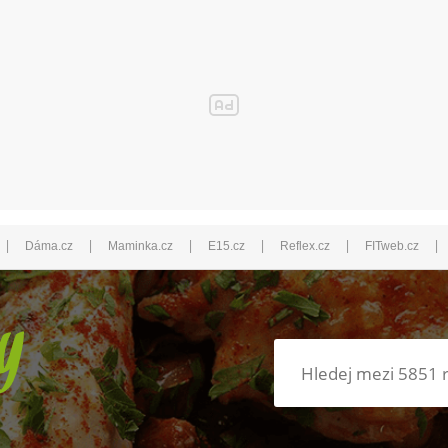
|
|
|
|
|
|
Dáma.cz
Maminka.cz
E15.cz
Reflex.cz
FITweb.cz