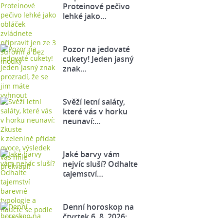
Proteinové pečivo
lehké jako…
Pozor na jedovaté
cukety! Jeden jasný
znak…
Svěží letní saláty,
které vás v horku
neunaví:…
Jaké barvy vám
nejvíc sluší? Odhalte
tajemství…
Denní horoskop na
čtvrtek 6. 8. 2026: