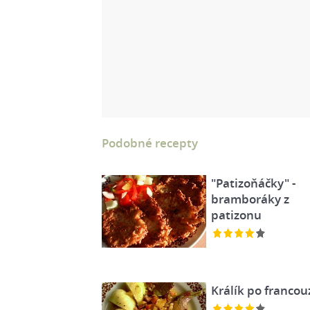
Podobné recepty
"Patizoňáčky" -
bramboráky z
patizonu
Králík po franco