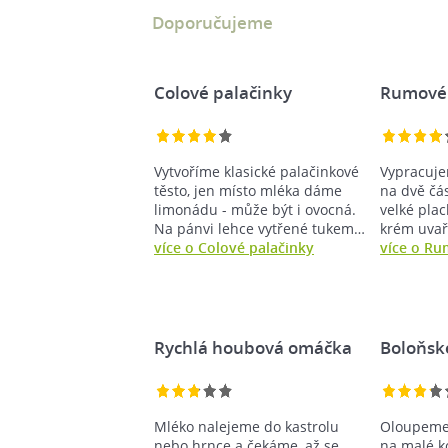
Doporučujeme
Colové palačinky
Rumové 
Vytvoříme klasické palačinkové
Vypracuje
těsto, jen místo mléka dáme
na dvě čás
limonádu - může být i ovocná.
velké pla
Na pánvi lehce vytřené tukem…
krém uvař
více o Colové palačinky
více o Ru
Rychlá houbová omáčka
Boloňsk
Mléko nalejeme do kastrolu
Oloupeme 
nebo hrnce a čekáme, až se
na malé k