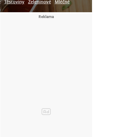
e
Těstoviny
Zeleninové
Mléčné