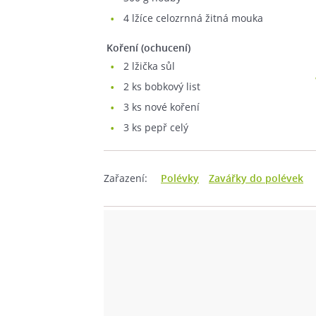
4
lžíce celozrnná žitná mouka
koření (ochucení)
2
lžička sůl
2
ks bobkový list
3
ks nové koření
3
ks pepř celý
Zařazení:
Polévky
Zavářky do polévek