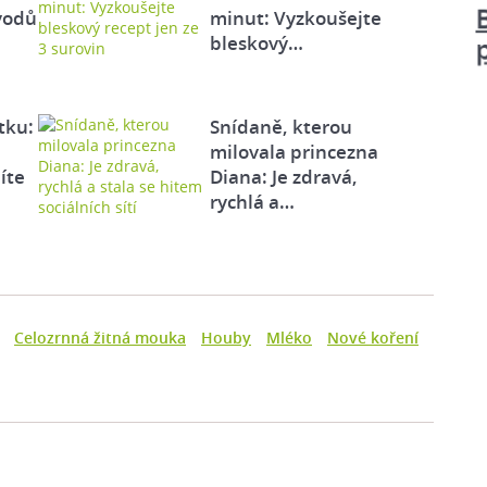
vodů
minut: Vyzkoušejte
bleskový…
tku:
Snídaně, kterou
milovala princezna
íte
Diana: Je zdravá,
rychlá a…
Celozrnná žitná mouka
Houby
Mléko
Nové koření