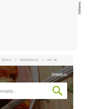
|
|
Ženy.cz
MojeZdraví.cz
více
Fitweb.cz