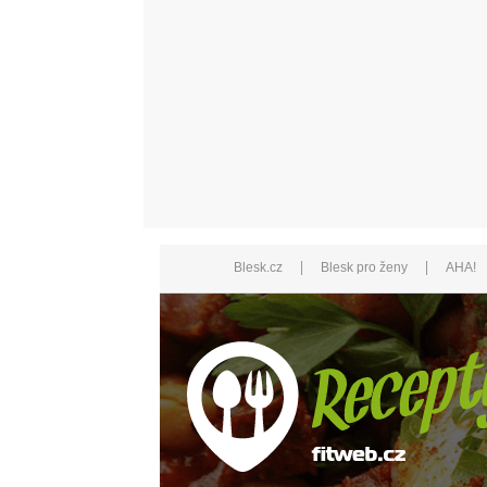
|
|
Blesk.cz
Blesk pro ženy
AHA!