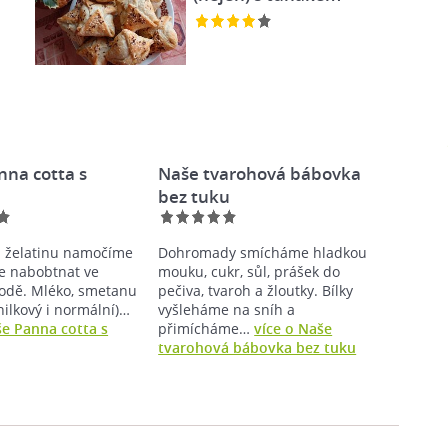
nna cotta s
Naše tvarohová bábovka
bez tuku
u želatinu namočíme
Dohromady smícháme hladkou
e nabobtnat ve
mouku, cukr, sůl, prášek do
odě. Mléko, smetanu
pečiva, tvaroh a žloutky. Bílky
nilkový i normální)…
vyšleháme na sníh a
še Panna cotta s
přimícháme…
více o Naše
tvarohová bábovka bez tuku