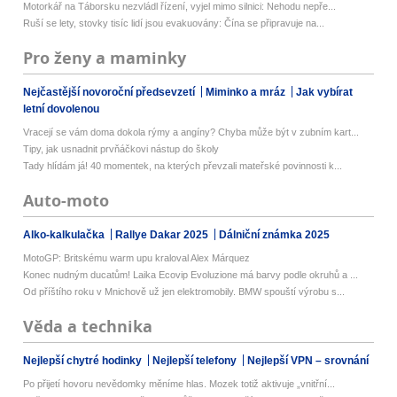
Motorkář na Táborsku nezvládl řízení, vyjel mimo silnici: Nehodu nepře...
Ruší se lety, stovky tisíc lidí jsou evakuovány: Čína se připravuje na...
Pro ženy a maminky
Nejčastější novoroční předsevzetí
Miminko a mráz
Jak vybírat
letní dovolenou
Vracejí se vám doma dokola rýmy a angíny? Chyba může být v zubním kart...
Tipy, jak usnadnit prvňáčkovi nástup do školy
Tady hlídám já! 40 momentek, na kterých převzali mateřské povinnosti k...
Auto-moto
Alko-kalkulačka
Rallye Dakar 2025
Dálniční známka 2025
MotoGP: Britskému warm upu kraloval Alex Márquez
Konec nudným ducatům! Laika Ecovip Evoluzione má barvy podle okruhů a ...
Od příštího roku v Mnichově už jen elektromobily. BMW spouští výrobu s...
Věda a technika
Nejlepší chytré hodinky
Nejlepší telefony
Nejlepší VPN – srovnání
Po přijetí hovoru nevědomky měníme hlas. Mozek totiž aktivuje „vnitřní...