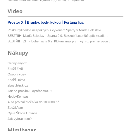
Video
Prostor X
Branky, body, kokoti
Fortuna liga
Priske byl hodně nespokojen s výkonem Sparty v Mladé Boleslavi
SESTŘIH: Mladá Boleslav - Sparta 2:0. Bezzubí Letenští opět ztratili. ...
SESTŘIH: Zlín - Bohemians 0:2. Klokani mají první výhru, premiérovou t...
Nákupy
hledejceny.cz
Zboží Živě
Osobní vozy
Zboží Dáma
zbozi.blesk.cz
Jak na prohlídku ojetého vozu?
HobbyKompas
Auto pro začátečníka do 100 000 Kč
Zboží Auto
Ojetá Škoda Octavia
Jak vybrat auto?
Mimibazar