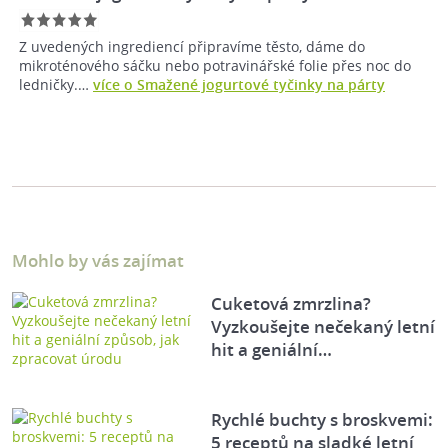
Z uvedených ingrediencí připravíme těsto, dáme do
mikroténového sáčku nebo potravinářské folie přes noc do
ledničky.…
více o Smažené jogurtové tyčinky na párty
Mohlo by vás zajímat
Cuketová zmrzlina?
Vyzkoušejte nečekaný letní
hit a geniální…
Rychlé buchty s broskvemi:
5 receptů na sladké letní