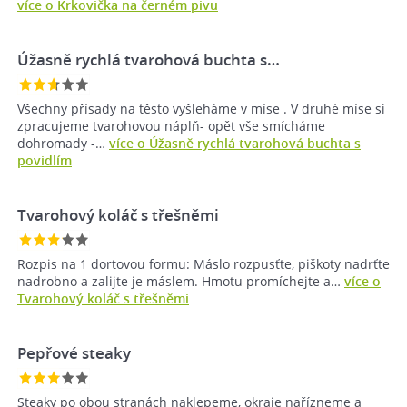
více o Krkovička na černém pivu
Úžasně rychlá tvarohová buchta s…
Všechny přísady na těsto vyšleháme v míse . V druhé míse si
zpracujeme tvarohovou náplň- opět vše smícháme
dohromady -…
více o Úžasně rychlá tvarohová buchta s
povidlím
Tvarohový koláč s třešněmi
Rozpis na 1 dortovou formu: Máslo rozpusťte, piškoty nadrťte
nadrobno a zalijte je máslem. Hmotu promíchejte a…
více o
Tvarohový koláč s třešněmi
Pepřové steaky
Steaky po obou stranách naklepeme, okraje nařízneme a