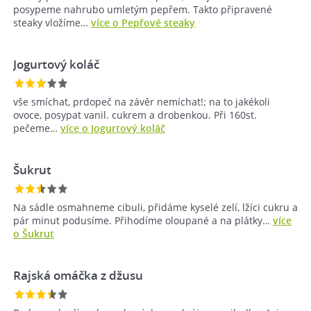
posypeme nahrubo umletým pepřem. Takto připravené
steaky vložíme…
více o Pepřové steaky
Jogurtový koláč
vše smíchat, prdopeč na závěr nemíchat!; na to jakékoli
ovoce, posypat vanil. cukrem a drobenkou. Při 160st.
pečeme…
více o Jogurtový koláč
Šukrut
Na sádle osmahneme cibuli, přidáme kyselé zelí, lžíci cukru a
pár minut podusíme. Přihodíme oloupané a na plátky…
více
o Šukrut
Rajská omáčka z džusu