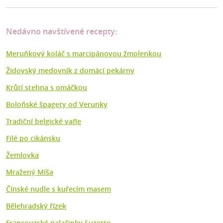
Nedávno navštívené recepty:
Meruňkový koláč s marcipánovou žmolenkou
Židovský medovník z domácí pekárny
Krůtí stehna s omáčkou
Boloňské špagety od Verunky
Tradiční belgické vafle
Filé po cikánsku
Žemlovka
Mražený Míša
Čínské nudle s kuřecím masem
Bělehradský řízek
Francouzské palačinky Suzette