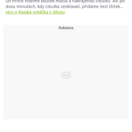
Do hrnce hodíme kousek másla a nakrájenou cibulku. Asi po
dvou minutách, kdy cibulka zesklovatí, přidáme šest lžiček…
více o Rajská omáčka z džusu