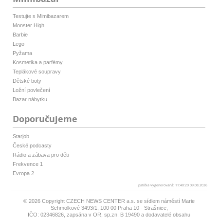
Testujte s Mimibazarem
Monster High
Barbie
Lego
Pyžama
Kosmetika a parfémy
Teplákové soupravy
Dětské boty
Ložní povlečení
Bazar nábytku
Doporučujeme
Starjob
České podcasty
Rádio a zábava pro děti
Frekvence 1
Evropa 2
patička vygenerovaná: 11:40:20 09.08.2026
© 2026 Copyright
CZECH NEWS CENTER a.s.
se sídlem náměstí Marie
Schmolkové 3493/1, 100 00 Praha 10 - Strašnice,
IČO: 02346826, zapsána v OR, sp.zn. B 19490 a dodavatelé obsahu