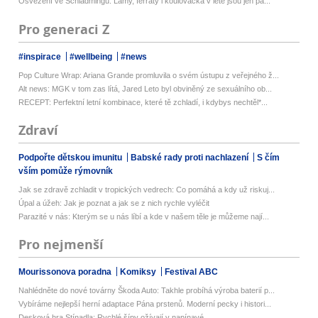
Osvěžení ve Schladmingu: Lamy, ferraty i koulovačka v létě jsou jen pá...
Pro generaci Z
#inspirace
#wellbeing
#news
Pop Culture Wrap: Ariana Grande promluvila o svém ústupu z veřejného ž...
Alt news: MGK v tom zas lítá, Jared Leto byl obviněný ze sexuálního ob...
RECEPT: Perfektní letní kombinace, které tě zchladí, i kdybys nechtěl*...
Zdraví
Podpořte dětskou imunitu
Babské rady proti nachlazení
S čím
vším pomůže rýmovník
Jak se zdravě zchladit v tropických vedrech: Co pomáhá a kdy už riskuj...
Úpal a úžeh: Jak je poznat a jak se z nich rychle vyléčit
Parazité v nás: Kterým se u nás líbí a kde v našem těle je můžeme nají...
Pro nejmenší
Mourissonova poradna
Komiksy
Festival ABC
Nahlédněte do nové továrny Škoda Auto: Takhle probíhá výroba baterií p...
Vybíráme nejlepší herní adaptace Pána prstenů. Moderní pecky i histori...
Desková hra Stínadla: Rychlé šípy ožívají v napínavé