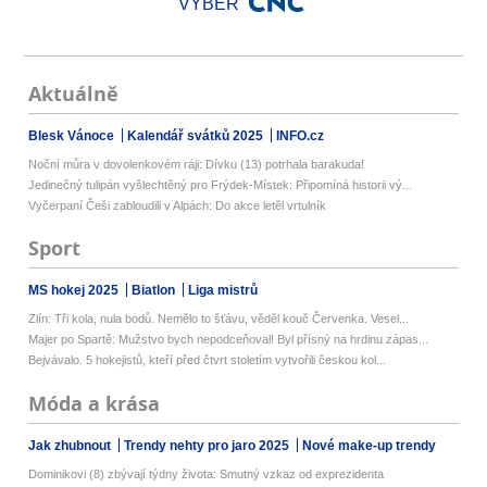
VÝBĚR
Aktuálně
Blesk Vánoce
Kalendář svátků 2025
INFO.cz
Noční můra v dovolenkovém ráji: Dívku (13) potrhala barakuda!
Jedinečný tulipán vyšlechtěný pro Frýdek-Místek: Připomíná historii vý...
Vyčerpaní Češi zabloudili v Alpách: Do akce letěl vrtulník
Sport
MS hokej 2025
Biatlon
Liga mistrů
Zlín: Tři kola, nula bodů. Nemělo to šťávu, věděl kouč Červenka. Vesel...
Majer po Spartě: Mužstvo bych nepodceňoval! Byl přísný na hrdinu zápas...
Bejvávalo. 5 hokejistů, kteří před čtvrt stoletím vytvořili českou kol...
Móda a krása
Jak zhubnout
Trendy nehty pro jaro 2025
Nové make-up trendy
Dominikovi (8) zbývají týdny života: Smutný vzkaz od exprezidenta