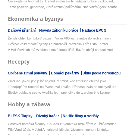
Nečekejte na Android 17. Už teď si můžete ty nejlepší funkce vyzkoušet...
Jsme poslední generace, která rozumí počítačům. Náš vnitřní geek zemře...
Ekonomika a byznys
Daňové přiznání
Novela zákoníku práce
Nadace EPCG
Že lidé chtějí kombíky? Luxusní Volva V90 leží v autosalonech s milion...
Češi ve velkém vozí ojetiny ze zahraničí. Mezi nimi i přes sto Ferrari...
V Holešovicích má vzniknout nové koupaliště. Bazén chtějí napustit vod...
Recepty
Oblíbené zimní polévky
Domácí pekárny
Jídlo podle horoskopu
Zmrzlina, jakou jste ještě nejedli! Pět míst, kde zmrzlina chutná jako...
10 nejlepších receptů na švestkové koláče: Přenesou vás do kuchyně u b...
Sladký poklad u cesty: Využijte letní špendlíky do tvarohového koláče,...
Hobby a zábava
BLESK Tlapky
Divoký kačer
Netflix filmy a seriály
Cestovní horečka šlechty: Chuďas z Klatovska otrokářem v Jižní Americe
Filip Vondrášek: V Jižní Americe si lidé plují životem mnohem lehčeji,...