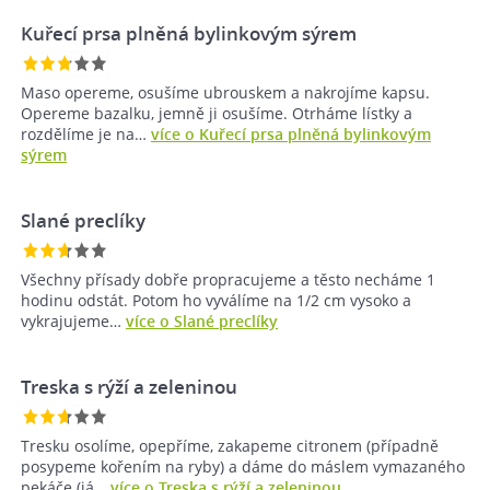
Kuřecí prsa plněná bylinkovým sýrem
Maso opereme, osušíme ubrouskem a nakrojíme kapsu.
Opereme bazalku, jemně ji osušíme. Otrháme lístky a
rozdělíme je na…
více o Kuřecí prsa plněná bylinkovým
sýrem
Slané preclíky
Všechny přísady dobře propracujeme a těsto necháme 1
hodinu odstát. Potom ho vyválíme na 1/2 cm vysoko a
vykrajujeme…
více o Slané preclíky
Treska s rýží a zeleninou
Tresku osolíme, opepříme, zakapeme citronem (případně
posypeme kořením na ryby) a dáme do máslem vymazaného
pekáče (já…
více o Treska s rýží a zeleninou