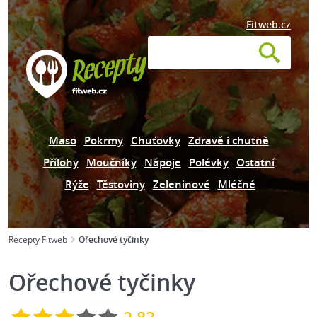
Fitweb.cz
Maso
Pokrmy
Chuťovky
Zdravě i chutně
Přílohy
Moučníky
Nápoje
Polévky
Ostatní
Rýže
Těstoviny
Zeleninové
Mléčné
Recepty Fitweb
Ořechové tyčinky
Ořechové tyčinky