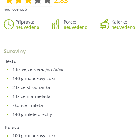
2.83
hodnoceno:
6
Příprava:
Porce:
Kalorie:
neuvedeno
neuvedeno
neuvedeno
Suroviny
Těsto
1
ks vejce
nebo jen bílek
140
g moučkový cukr
2
lžíce strouhanka
1
lžíce marmeláda
skořice - mletá
140
g mleté ořechy
Poleva
100
g moučkový cukr