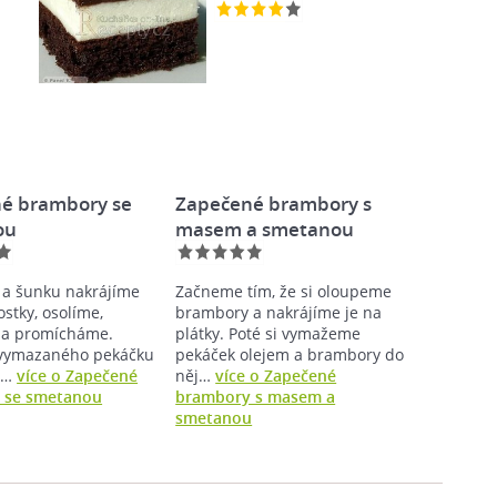
é brambory se
Zapečené brambory s
ou
masem a smetanou
a šunku nakrájíme
Začneme tím, že si oloupeme
stky, osolíme,
brambory a nakrájíme je na
 a promícháme.
plátky. Poté si vymažeme
vymazaného pekáčku
pekáček olejem a brambory do
me…
více o Zapečené
něj…
více o Zapečené
 se smetanou
brambory s masem a
smetanou