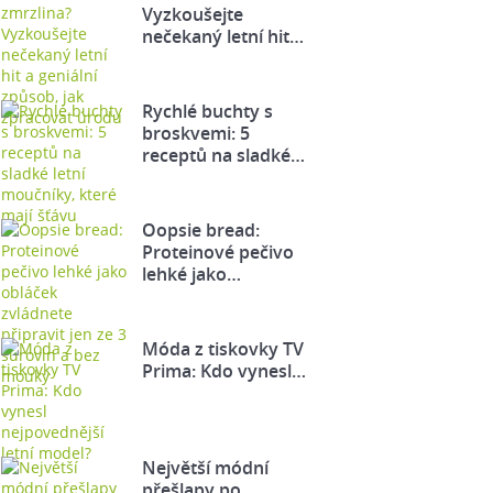
Vyzkoušejte
nečekaný letní hit…
Rychlé buchty s
broskvemi: 5
receptů na sladké…
Oopsie bread:
Proteinové pečivo
lehké jako…
Móda z tiskovky TV
Prima: Kdo vynesl…
Největší módní
přešlapy po