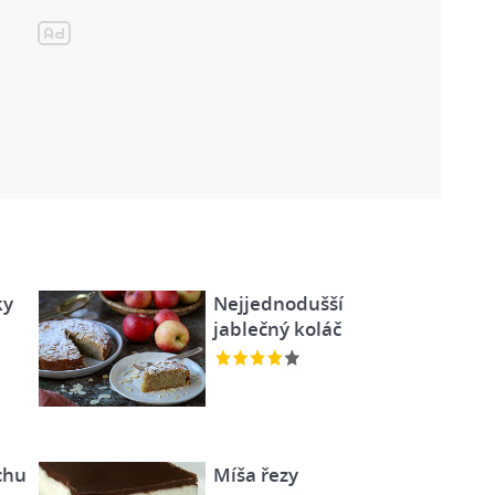
ky
Nejjednodušší
jablečný koláč
chu
Míša řezy