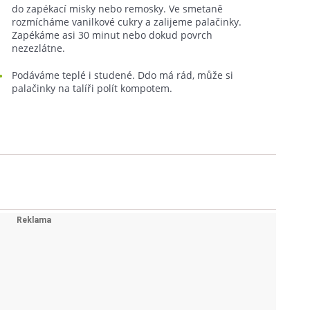
do zapékací misky nebo remosky. Ve smetaně
rozmícháme vanilkové cukry a zalijeme palačinky.
Zapékáme asi 30 minut nebo dokud povrch
nezezlátne.
Podáváme teplé i studené. Ddo má rád, může si
palačinky na talíři polít kompotem.