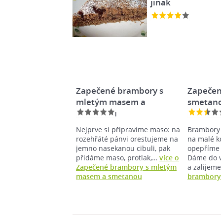
jinak
Zapečené brambory s
Zapečen
mletým masem a
smetan
smetanou
Nejprve si připravíme maso: na
Brambory 
rozehřáté pánvi orestujeme na
na malé ko
jemno nasekanou cibuli, pak
opepříme
přidáme maso, protlak,…
více o
Dáme do 
Zapečené brambory s mletým
a zalije
masem a smetanou
brambory