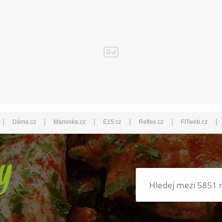
|
|
|
|
|
|
Dáma.cz
Maminka.cz
E15.cz
Reflex.cz
FITweb.cz