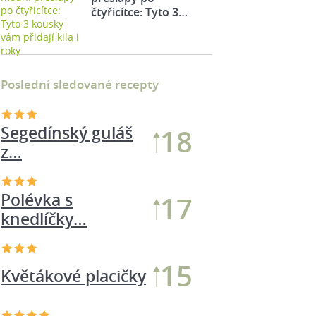
čtyřicítce: Tyto 3…
Poslední sledované recepty
Polévka s
17
knedlíčky…
Segedínský guláš
16
z…
15
Těstoviny s olivami