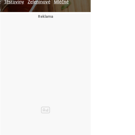
e
Těstoviny
Zeleninové
Mléčné