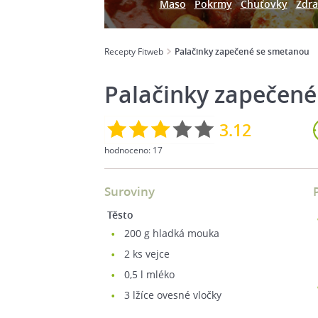
Maso
Pokrmy
Chuťovky
Zdra
Recepty Fitweb
Palačinky zapečené se smetanou
Palačinky zapečen
3.12
hodnoceno:
17
Suroviny
Těsto
200
g hladká mouka
2
ks vejce
0,5
l mléko
3
lžíce ovesné vločky