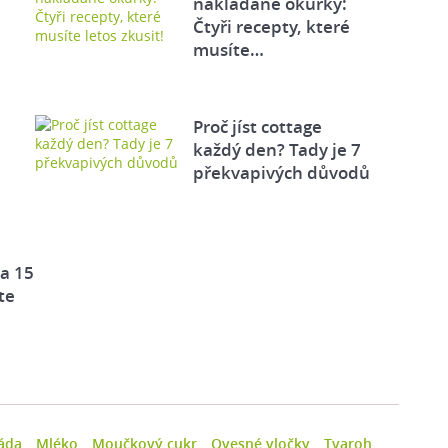
nakládané okurky:
Čtyři recepty, které
musíte…
Proč jíst cottage
každý den? Tady je 7
překvapivých důvodů
za 15
te
áda
Mléko
Moučkový cukr
Ovesné vločky
Tvaroh