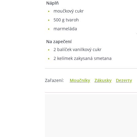
Náplň
moučkový cukr
500
g tvaroh
marmeláda
Na zapečení
2
balíček vanilkový cukr
2
kelímek zakysaná smetana
Zařazení:
Moučníky
Zákusky
Dezerty