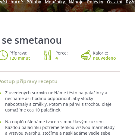
vě i chutně
Přílohy
Moučníky
Nápoje
Polévky
Ostatní
Rýž
é se smetanou
Příprava:
Porce:
Kalorie:
120 minut
4
neuvedeno
Postup přípravy receptu
Z uvedených surovin uděláme těsto na palačinky a
necháme asi hodinu odpočinout, aby vločky
nabobtnaly a změkly. Potom na pánvi s trochou oleje
usmažíme cca 10 palačinek.
Na náplň ušleháme tvaroh s moučkovým cukrem.
Každou palačinku potřeme tenkou vrstvou marmelády
a vrstvou tvarohu, stočíme a naskládáme vedle sebe