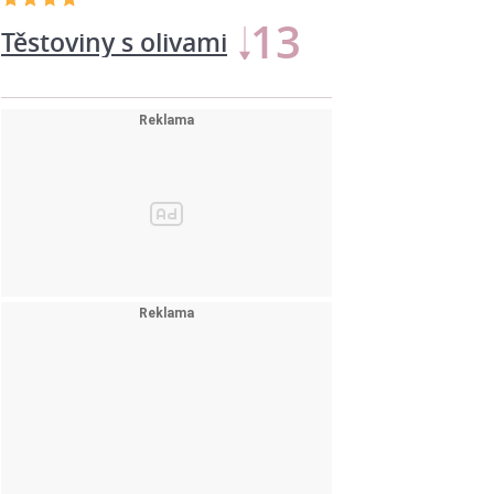
14
Květákové placičky