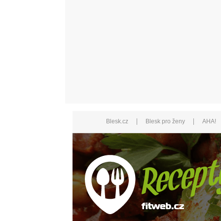
|
|
Blesk.cz
Blesk pro ženy
AHA!