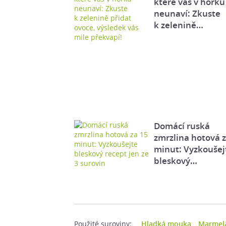
které vás v horku
neunaví: Zkuste
k zelenině…
Domácí ruská
zmrzlina hotová 
minut: Vyzkoušej
bleskový…
Použité suroviny:
Hladká mouka
Marmel