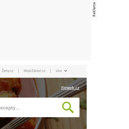
|
|
Ženy.cz
MojeZdraví.cz
více
Fitweb.cz