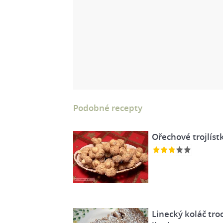
Podobné recepty
Ořechové trojlíst
Linecký koláč tro