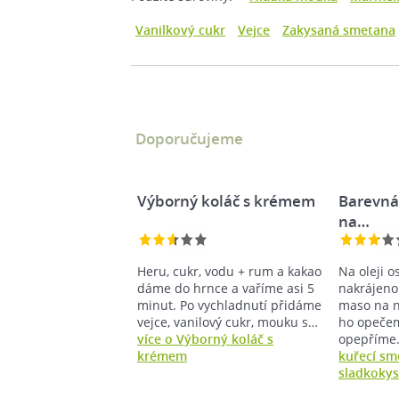
Vanilkový cukr
Vejce
Zakysaná smetana
Doporučujeme
Výborný koláč s krémem
Barevná
na…
Heru, cukr, vodu + rum a kakao
Na oleji
dáme do hrnce a vaříme asi 5
nakrájeno
minut. Po vychladnutí přidáme
maso na n
vejce, vanilový cukr, mouku s…
ho opečem
více o Výborný koláč s
opepříme
krémem
kuřecí sm
sladkokys