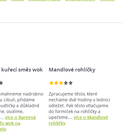
 kuřecí směs wok
Mandlové rohlíčky
 osmahneme nadrobno
Zpracujeme těsto, které
u cibuli, přidáme
necháme dvě hodiny v lednici
udličky a důkladně
odležet. Pak těsto vtlačujeme
e, osolíme,
do formiček na rohlíčky a
.…
více o Barevná
upečeme.…
více o Mandlové
ěs wok na
rohlíčky
elo