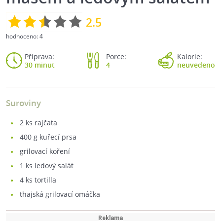
2.5
hodnoceno:
4
Příprava:
Porce:
Kalorie:
30 minut
4
neuvedeno
Suroviny
2
ks rajčata
400
g kuřecí prsa
grilovací koření
1
ks ledový salát
4
ks tortilla
thajská grilovací omáčka