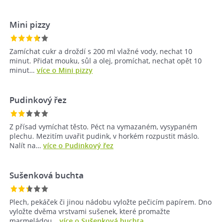
Mini pizzy
Zamíchat cukr a droždí s 200 ml vlažné vody, nechat 10
minut. Přidat mouku, sůl a olej, promíchat, nechat opět 10
minut…
více o Mini pizzy
Pudinkový řez
Z přísad vymíchat těsto. Péct na vymazaném, vysypaném
plechu. Mezitím uvařit pudink, v horkém rozpustit máslo.
Nalít na…
více o Pudinkový řez
Sušenková buchta
Plech, pekáček či jinou nádobu vyložte pečicím papírem. Dno
vyložte dvěma vrstvami sušenek, které promažte
marmeládou…
více o Sušenková buchta