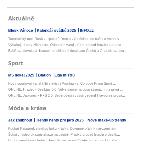
Aktuálně
Blesk Vánoce
Kalendář svátků 2025
INFO.cz
Teroristický útok Rusů v Lipsku!? Dron s výbušninou se našel u Antonov...
Výbušný dron v Německu: Odborníci varují před rostoucí hrozbou pro evr...
Babišova dovolená: Kousek od oblíbené destinace Čechů a Onassisova ost...
Sport
MS hokej 2025
Biatlon
Liga mistrů
Nový sportovní kanál křtili slávisti i Procházka. Co bude Prima Sport ...
ONLINE: Hradec - Besiktas 0:0. Velké šance na obou stranách, na první ...
ONLINE: Jablonec - RFS 2:0. Severočeši zvyšují vedení! Hlavou se prosa...
Móda a krása
Jak zhubnout
Trendy nehty pro jaro 2025
Nové make-up trendy
Kuchař Kašpárek slavil po boku krásky: Dojemné přání k narozeninám
Šokující video ukazuje zkázu na palubě: Prudký propad letadla o desítk...
U toho nemůžete chybět! Harry Potter se po 25 letech vrací do kin, aby...