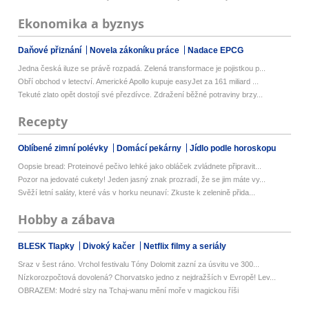
Ekonomika a byznys
Daňové přiznání
Novela zákoníku práce
Nadace EPCG
Jedna česká iluze se právě rozpadá. Zelená transformace je pojistkou p...
Obří obchod v letectví. Americké Apollo kupuje easyJet za 161 miliard ...
Tekuté zlato opět dostojí své přezdívce. Zdražení běžné potraviny brzy...
Recepty
Oblíbené zimní polévky
Domácí pekárny
Jídlo podle horoskopu
Oopsie bread: Proteinové pečivo lehké jako obláček zvládnete připravit...
Pozor na jedovaté cukety! Jeden jasný znak prozradí, že se jim máte vy...
Svěží letní saláty, které vás v horku neunaví: Zkuste k zelenině přida...
Hobby a zábava
BLESK Tlapky
Divoký kačer
Netflix filmy a seriály
Sraz v šest ráno. Vrchol festivalu Tóny Dolomit zazní za úsvitu ve 300...
Nízkorozpočtová dovolená? Chorvatsko jedno z nejdražších v Evropě! Lev...
OBRAZEM: Modré slzy na Tchaj-wanu mění moře v magickou říši