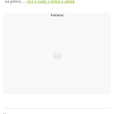
na jemno. …
více o Salát z mrkví a jablek