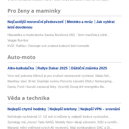
Pro ženy a maminky
Nejčastější novoroční předsevzetí
Miminko a mráz
Jak vybírat
letní dovolenou
Hlasatelka a moderátorka Saskia Burešová (80) - Smrt manžela ji zdrtil...
Veggie Burritos
KVÍZ: Rafťáci. Otestujte své znalosti kultovní letní komedie
Auto-moto
Alko-kalkulačka
Rallye Dakar 2025
Dálniční známka 2025
Více než polovina Němců je pro zrušení neomezené rychlosti. Vláda řekl...
Manthey slaví 30 let: Dopřejte svému Porsche závodní DNA z Nürburgring...
Dacia, Ford i Suzuki zastavují linky. Vyschlý Dunaj drtí energetiku Ba...
Věda a technika
Nejlepší chytré hodinky
Nejlepší telefony
Nejlepší VPN – srovnání
Nečekejte na Android 17. Už teď si můžete ty nejlepší funkce vyzkoušet...
Synology má „novou“ řadu NASů. Modely Neo+ lákají výkonem, SSD a vyměn...
Marantz mění vnitřnosti svých AV receiverů. Mají osmikanálový DAC a Di...