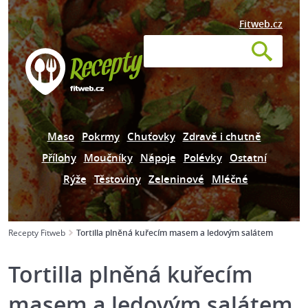
Fitweb.cz
Maso
Pokrmy
Chuťovky
Zdravě i chutně
Přílohy
Moučníky
Nápoje
Polévky
Ostatní
Rýže
Těstoviny
Zeleninové
Mléčné
Recepty Fitweb
Tortilla plněná kuřecím masem a ledovým salátem
Tortilla plněná kuřecím
masem a ledovým salátem