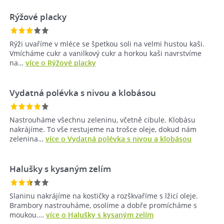
Rýžové placky
Rýži uvaříme v mléce se špetkou soli na velmi hustou kaši.
Vmícháme cukr a vanilkový cukr a horkou kaši navrstvíme
na…
více o Rýžové placky
Vydatná polévka s nivou a klobásou
Nastrouháme všechnu zeleninu, včetně cibule. Klobásu
nakrájíme. To vše restujeme na trošce oleje, dokud nám
zelenina…
více o Vydatná polévka s nivou a klobásou
Halušky s kysaným zelím
Slaninu nakrájíme na kostičky a rozškvaříme s lžicí oleje.
Brambory nastrouháme, osolíme a dobře promícháme s
moukou.…
více o Halušky s kysaným zelím