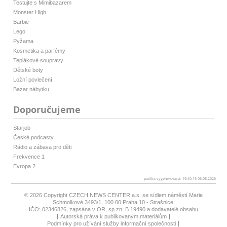
Testujte s Mimibazarem
Monster High
Barbie
Lego
Pyžama
Kosmetika a parfémy
Teplákové soupravy
Dětské boty
Ložní povlečení
Bazar nábytku
Doporučujeme
Starjob
České podcasty
Rádio a zábava pro děti
Frekvence 1
Evropa 2
patička vygenerovaná: 19:40:15 06.08.2026
© 2026 Copyright
CZECH NEWS CENTER a.s.
se sídlem náměstí Marie
Schmolkové 3493/1, 100 00 Praha 10 - Strašnice,
IČO: 02346826, zapsána v OR, sp.zn. B 19490 a dodavatelé obsahu
Autorská práva k publikovaným materiálům
Podmínky pro užívání služby informační společnosti