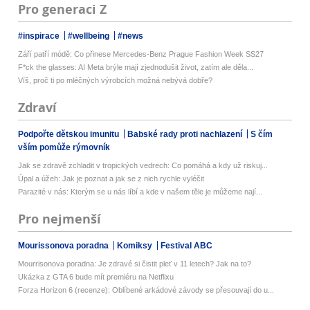
Pro generaci Z
#inspirace
#wellbeing
#news
Září patří módě: Co přinese Mercedes-Benz Prague Fashion Week SS27
F*ck the glasses: AI Meta brýle mají zjednodušit život, zatím ale děla...
Víš, proč ti po mléčných výrobcích možná nebývá dobře?
Zdraví
Podpořte dětskou imunitu
Babské rady proti nachlazení
S čím
vším pomůže rýmovník
Jak se zdravě zchladit v tropických vedrech: Co pomáhá a kdy už riskuj...
Úpal a úžeh: Jak je poznat a jak se z nich rychle vyléčit
Parazité v nás: Kterým se u nás líbí a kde v našem těle je můžeme nají...
Pro nejmenší
Mourissonova poradna
Komiksy
Festival ABC
Mourrisonova poradna: Je zdravé si čistit pleť v 11 letech? Jak na to?
Ukázka z GTA 6 bude mít premiéru na Netflixu
Forza Horizon 6 (recenze): Oblíbené arkádové závody se přesouvají do u...