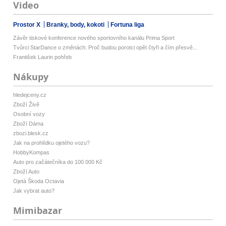
Video
Prostor X
Branky, body, kokoti
Fortuna liga
Závěr tiskové konference nového sportovního kanálu Prima Sport
Tvůrci StarDance o změnách: Proč budou porotci opět čtyři a čím přesvě...
František Laurin pohřeb
Nákupy
hledejceny.cz
Zboží Živě
Osobní vozy
Zboží Dáma
zbozi.blesk.cz
Jak na prohlídku ojetého vozu?
HobbyKompas
Auto pro začátečníka do 100 000 Kč
Zboží Auto
Ojetá Škoda Octavia
Jak vybrat auto?
Mimibazar