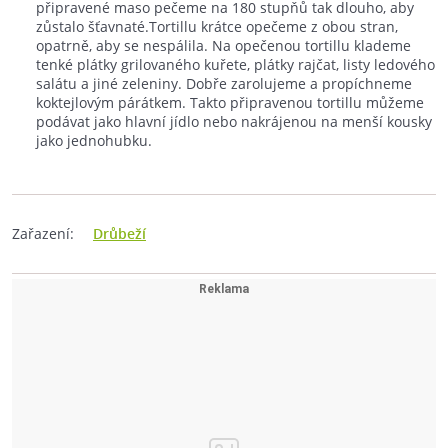
připravené maso pečeme na 180 stupňů tak dlouho, aby
zůstalo šťavnaté.Tortillu krátce opečeme z obou stran,
opatrně, aby se nespálila. Na opečenou tortillu klademe
tenké plátky grilovaného kuřete, plátky rajčat, listy ledového
salátu a jiné zeleniny. Dobře zarolujeme a propíchneme
koktejlovým párátkem. Takto připravenou tortillu můžeme
podávat jako hlavní jídlo nebo nakrájenou na menší kousky
jako jednohubku.
Zařazení:
Drůbeží