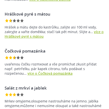
Hráškové pyré s mátou
Hrášek a mátu dejte do kastrůlku, zalijte asi 100 ml vody,
zakryjte a vařte doměkka; stačí tak pět minut. Slijte a…
více o
Hráškové pyré s mátou
Čočková pomazánka
uvařenou čočku rozmxovat a vše promíchat zkusit přídat
např. petrřelku, pár kapek citronu, tofu podávat s
rozpečenou…
více o Čočková pomazánka
Salát z mrkví a jablek
Mrkev omyjeme,oloupeme nastrouháme na jemno. Jablka
omyjeme,můžeme i nemusíme oloupat a také nastrouhámé