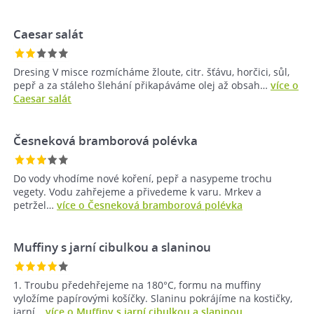
Caesar salát
Dresing V misce rozmícháme žloute, citr. šťávu, horčici, sůl,
pepř a za stáleho šlehání přikapáváme olej až obsah…
více o
Caesar salát
Česneková bramborová polévka
Do vody vhodíme nové koření, pepř a nasypeme trochu
vegety. Vodu zahřejeme a přivedeme k varu. Mrkev a
petržel…
více o Česneková bramborová polévka
Muffiny s jarní cibulkou a slaninou
1. Troubu předehřejeme na 180°C, formu na muffiny
vyložíme papírovými košíčky. Slaninu pokrájíme na kostičky,
jarní…
více o Muffiny s jarní cibulkou a slaninou