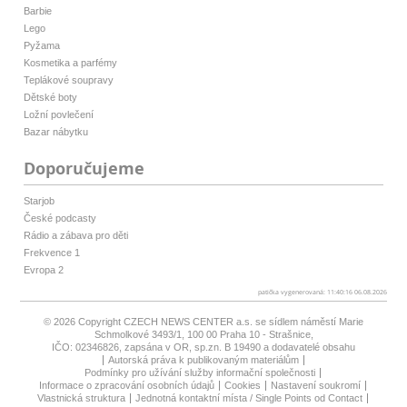
Barbie
Lego
Pyžama
Kosmetika a parfémy
Teplákové soupravy
Dětské boty
Ložní povlečení
Bazar nábytku
Doporučujeme
Starjob
České podcasty
Rádio a zábava pro děti
Frekvence 1
Evropa 2
patička vygenerovaná: 11:40:16 06.08.2026
© 2026 Copyright
CZECH NEWS CENTER a.s.
se sídlem náměstí Marie
Schmolkové 3493/1, 100 00 Praha 10 - Strašnice,
IČO: 02346826, zapsána v OR, sp.zn. B 19490 a dodavatelé obsahu
Autorská práva k publikovaným materiálům
Podmínky pro užívání služby informační společnosti
Informace o zpracování osobních údajů
Cookies
Nastavení soukromí
Vlastnická struktura
Jednotná kontaktní místa / Single Points od Contact