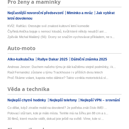
Pro ženy a maminky
Nejčastější novoroční předsevzetí
Miminko a mráz
Jak vybírat
letní dovolenou
KVÍZ: Rafťáci. Otestujte své znalosti kultovní letní komedie
Čtyřletá Anička bojuje s nemocí kloubů, kvůli které někdy neudrží ani ...
Zpěvák Michal Malátný (56): Dcery se snažím vychovávat příkladem, ne s...
Auto-moto
Alko-kalkulačka
Rallye Dakar 2025
Dálniční známka 2025
Andreas Jenzer: Duchem našeho týmu je dát každému stejné podmínky, i k...
Raúl Fernandez zůstane u týmu Trackhouse i v příštích dvou letech
Proč říkáme volant, kapota nebo dálnice? Takto vznikla motoristická sl...
Věda a technika
Nejlepší chytré hodinky
Nejlepší telefony
Nejlepší VPN – srovnání
Co dělat, když ztratíte mobil na dovolené? Je potřeba znát číslo IMEI ...
Polovací stůl tam, kde je málo místa. Tenhle má na šířku jen 88 cm a s...
30 filmů, které musíte vidět, dokud jste ještě na světě. Víme, kde si ...