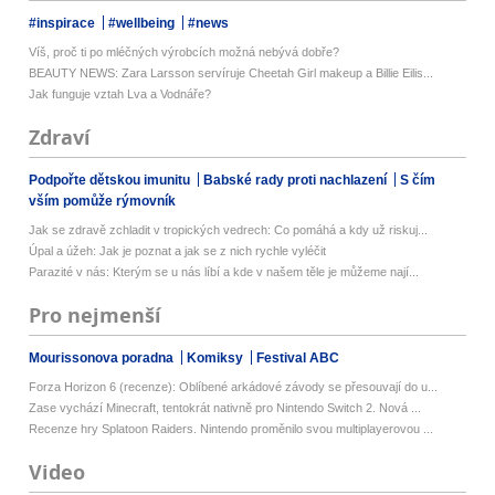
#inspirace
#wellbeing
#news
Víš, proč ti po mléčných výrobcích možná nebývá dobře?
BEAUTY NEWS: Zara Larsson servíruje Cheetah Girl makeup a Billie Eilis...
Jak funguje vztah Lva a Vodnáře?
Zdraví
Podpořte dětskou imunitu
Babské rady proti nachlazení
S čím
vším pomůže rýmovník
Jak se zdravě zchladit v tropických vedrech: Co pomáhá a kdy už riskuj...
Úpal a úžeh: Jak je poznat a jak se z nich rychle vyléčit
Parazité v nás: Kterým se u nás líbí a kde v našem těle je můžeme nají...
Pro nejmenší
Mourissonova poradna
Komiksy
Festival ABC
Forza Horizon 6 (recenze): Oblíbené arkádové závody se přesouvají do u...
Zase vychází Minecraft, tentokrát nativně pro Nintendo Switch 2. Nová ...
Recenze hry Splatoon Raiders. Nintendo proměnilo svou multiplayerovou ...
Video