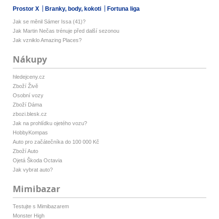
Prostor X
Branky, body, kokoti
Fortuna liga
Jak se měnil Sámer Issa (41)?
Jak Martin Nečas trénuje před další sezonou
Jak vzniklo Amazing Places?
Nákupy
hledejceny.cz
Zboží Živě
Osobní vozy
Zboží Dáma
zbozi.blesk.cz
Jak na prohlídku ojetého vozu?
HobbyKompas
Auto pro začátečníka do 100 000 Kč
Zboží Auto
Ojetá Škoda Octavia
Jak vybrat auto?
Mimibazar
Testujte s Mimibazarem
Monster High