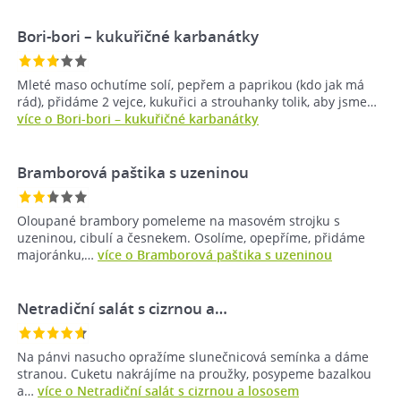
Bori-bori – kukuřičné karbanátky
Mleté maso ochutíme solí, pepřem a paprikou (kdo jak má
rád), přidáme 2 vejce, kukuřici a strouhanky tolik, aby jsme…
více o Bori-bori – kukuřičné karbanátky
Bramborová paštika s uzeninou
Oloupané brambory pomeleme na masovém strojku s
uzeninou, cibulí a česnekem. Osolíme, opepříme, přidáme
majoránku,…
více o Bramborová paštika s uzeninou
Netradiční salát s cizrnou a…
Na pánvi nasucho opražíme slunečnicová semínka a dáme
stranou. Cuketu nakrájíme na proužky, posypeme bazalkou
a…
více o Netradiční salát s cizrnou a lososem