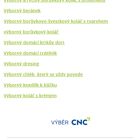
Výborný beránek
Výborný borůvkovo-švestkový koláč s tvarohem
výborný borůvkový koláč
Výborný domácí krtkův dort
Výborný domácí trdelník
Výborný dresing
Výborný chléb, který se vždy povede
Výborný knedlík k bůčku
Výborný koláč s krémem
VÝBĚR