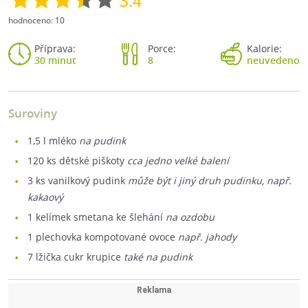
3.4
hodnoceno:
10
Příprava:
Porce:
Kalorie:
30 minut
8
neuvedeno
Suroviny
1,5
l mléko
na pudink
120
ks dětské piškoty
cca jedno velké balení
3
ks vanilkový pudink
může být i jiný druh pudinku, např.
kakaový
1
kelímek smetana ke šlehání
na ozdobu
1
plechovka kompotované ovoce
např. jahody
7
lžička cukr krupice
také na pudink