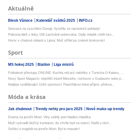
Aktuálně
Blesk Vánoce
Kalendář svátků 2025
INFO.cz
Senzace na vyschlém Dunaji: Vynořily se nacistické poklady!
Policista Aleš z linky 158 zachránil sebevraha: Opilý mladík chtěl sko...
Horor v chatové oblasti u Lipna: Muž střílel po známé brokovnicí
Sport
MS hokej 2025
Biatlon
Liga mistrů
Fotbalové přestupy ONLINE: Kuchta má prý nabídky z Turecka či Kataru, ...
Nový Sport Magazín: největší triumf Messiho, rozhovor s Gudasem nebo p...
Nejlépe vydělávající čeští sportovci: Pastrňákovi klesl příjem, překva...
Móda a krása
Jak zhubnout
Trendy nehty pro jaro 2025
Nové make-up trendy
Drama na jezeře Most: Vlny stáhly pod hladinu mladíka
Muži vykradli úložný kontejner, do chvíle byli na stanci: Našli u nich...
Svědci o tragédii na jezeře Most: Byl to masakr!