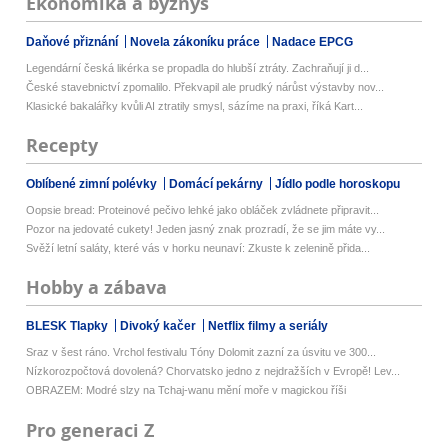
Ekonomika a byznys
Daňové přiznání
Novela zákoníku práce
Nadace EPCG
Legendární česká likérka se propadla do hlubší ztráty. Zachraňují ji d...
České stavebnictví zpomalilo. Překvapil ale prudký nárůst výstavby nov...
Klasické bakalářky kvůli AI ztratily smysl, sázíme na praxi, říká Kart...
Recepty
Oblíbené zimní polévky
Domácí pekárny
Jídlo podle horoskopu
Oopsie bread: Proteinové pečivo lehké jako obláček zvládnete připravit...
Pozor na jedovaté cukety! Jeden jasný znak prozradí, že se jim máte vy...
Svěží letní saláty, které vás v horku neunaví: Zkuste k zelenině přida...
Hobby a zábava
BLESK Tlapky
Divoký kačer
Netflix filmy a seriály
Sraz v šest ráno. Vrchol festivalu Tóny Dolomit zazní za úsvitu ve 300...
Nízkorozpočtová dovolená? Chorvatsko jedno z nejdražších v Evropě! Lev...
OBRAZEM: Modré slzy na Tchaj-wanu mění moře v magickou říši
Pro generaci Z