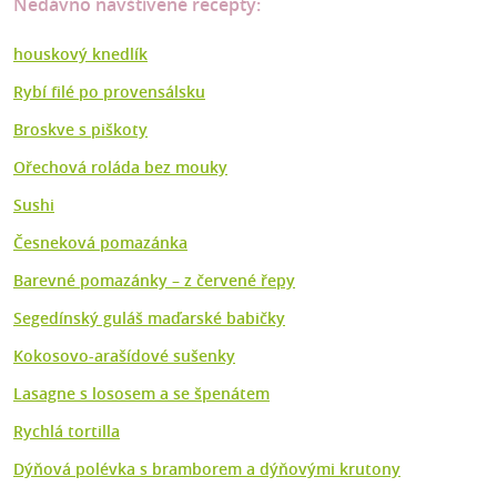
Nedávno navštívené recepty:
houskový knedlík
Rybí filé po provensálsku
Broskve s piškoty
Ořechová roláda bez mouky
Sushi
Česneková pomazánka
Barevné pomazánky – z červené řepy
Segedínský guláš maďarské babičky
Kokosovo-arašídové sušenky
Lasagne s lososem a se špenátem
Rychlá tortilla
Dýňová polévka s bramborem a dýňovými krutony