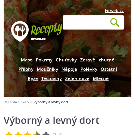
Fitweb.cz
Maso
Pokrmy
Chuťovky
Zdravě i chutně
Přílohy
Moučníky
Nápoje
Polévky
Ostatní
Rýže
Těstoviny
Zeleninové
Mléčné
Recepty Fitweb
Výborný a levný dort
Výborný a levný dort