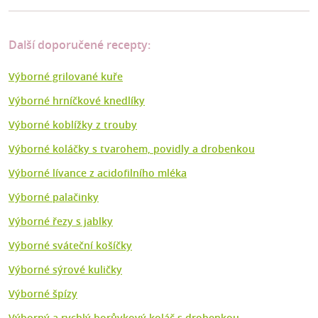
Další doporučené recepty:
Výborné grilované kuře
Výborné hrníčkové knedlíky
Výborné koblížky z trouby
Výborné koláčky s tvarohem, povidly a drobenkou
Výborné lívance z acidofilního mléka
Výborné palačinky
Výborné řezy s jablky
Výborné sváteční košíčky
Výborné sýrové kuličky
Výborné špízy
Výborný a rychlý borůvkový koláč s drobenkou