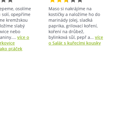
epeme, osolíme
Maso si nakrájíme na
 solí, opepříme
kostičky a naložíme ho do
me kremžskou
marinády (olej, sladká
oložíme slabý
paprika, grilovací koření,
ovice nebo
koření na drůbež,
aniny....
více o
bylinková sůl, pepř a...
více
rkovice
o Salát s kuřecími kousky
jako ptáček