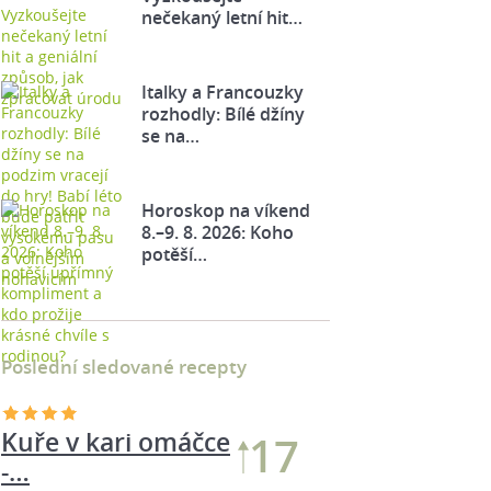
nečekaný letní hit…
Italky a Francouzky
rozhodly: Bílé džíny
se na…
Horoskop na víkend
8.–9. 8. 2026: Koho
potěší…
Poslední sledované recepty
Kuře v kari omáčce
18
-…