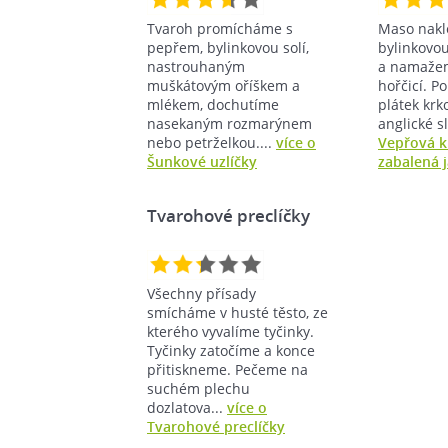
Tvaroh promícháme s
Maso nakl
pepřem, bylinkovou solí,
bylinkovou
nastrouhaným
a namaže
muškátovým oříškem a
hořčicí. P
mlékem, dochutíme
plátek krk
nasekaným rozmarýnem
anglické sl
nebo petrželkou....
více o
Vepřová k
Šunkové uzlíčky
zabalená 
Tvarohové preclíčky
Všechny přísady
smícháme v husté těsto, ze
kterého vyvalíme tyčinky.
Tyčinky zatočíme a konce
přitiskneme. Pečeme na
suchém plechu
dozlatova...
více o
Tvarohové preclíčky