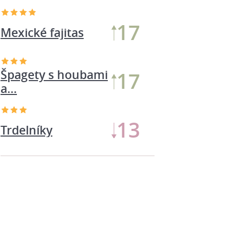
17
Mexické fajitas
Špagety s houbami
17
a…
11
Trdelníky