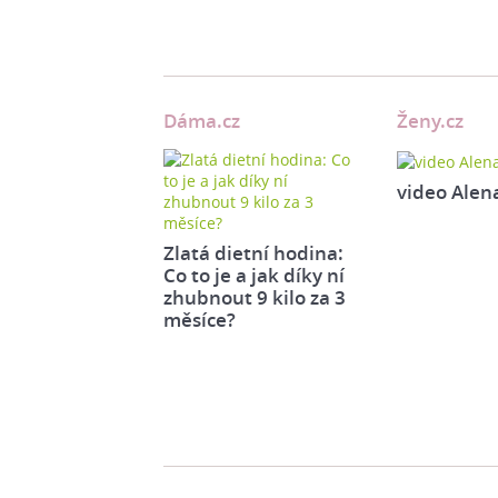
Dáma.cz
Ženy.cz
video Alen
Zlatá dietní hodina:
Co to je a jak díky ní
zhubnout 9 kilo za 3
měsíce?