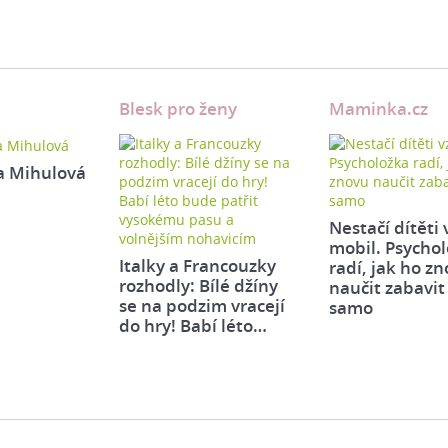
Blesk pro ženy
Maminka.cz
a Mihulová
Nestačí dítěti 
mobil. Psycho
Italky a Francouzky
radí, jak ho z
rozhodly: Bílé džíny
naučit zabavit
se na podzim vracejí
samo
do hry! Babí léto…