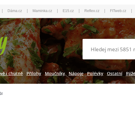
|
|
|
|
|
|
Dáma.cz
Maminka.cz
E15.cz
Reflex.cz
FITweb.cz
vě i chutně
Přílohy
Moučníky
Nápoje
Polévky
Ostatní
Rýž
ůl