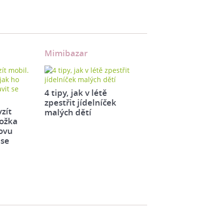
Mimibazar
4 tipy, jak v létě
zpestřit jídelníček
vzít
malých dětí
ložka
novu
 se