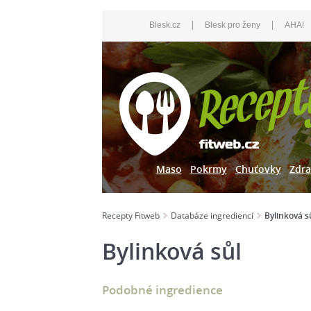
|
|
Blesk.cz
Blesk pro ženy
AHA!
Maso
Pokrmy
Chuťovky
Zdra
Recepty Fitweb
Databáze ingrediencí
Bylinková s
Bylinková sůl
Podobné ingredience