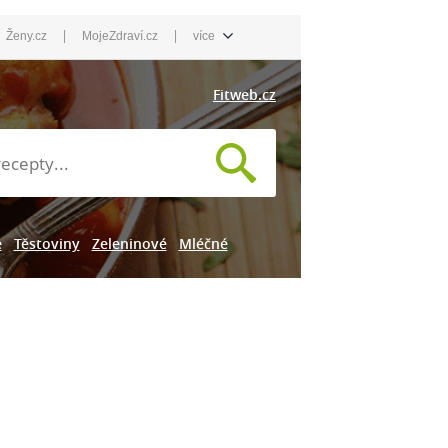
|
|
Ženy.cz
MojeZdraví.cz
více
Fitweb.cz
e
Těstoviny
Zeleninové
Mléčné