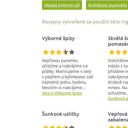
Alpská bylinná sůl
Bylinková marináda
Recepty vytvořené za použití této in
Výborné špízy
Skvělá 
pomazá
Vepřovou panenku
Smícháme
očistíme a nakrájíme na
máslo s t
plátky. Marinujeme v oleji
přidáme v
s pepřem a bylinkovou solí
nakrájeno
nejméně jednu hodinu.
drobně n
Mezitím si nakrájíme...
mrkev. Na
více o Výborné špízy
ochutíme.
šunková 
Šunkové uzlíčky
Vepřová
zabalená