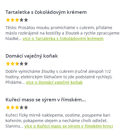
Tartaletka s čokoládovým krémem
Těsto: Prosátou mouku promícháme s cukrem, přidáme
máslo rozkrájené na kostičky a žloutek a rychle zpracujeme
hladké…
více o Tartaletka s čokoládovým krémem
Domácí vaječný koňak
Dobře vymícháme žloutky s cukrem (ručně alespoň 1/2
hodiny, elektrickým šlehačem to jde podstatně rychleji).
Přidáme…
více o Domácí vaječný koňak
Kuřecí maso se sýrem v římském…
Kuřecí řízky mírně naklepeme, osolíme, posypeme kari
kořením, pokapeme olejem a necháme chvíli odležet.
Slaninu…
více o Kuřecí maso se sýrem v římském hrnci