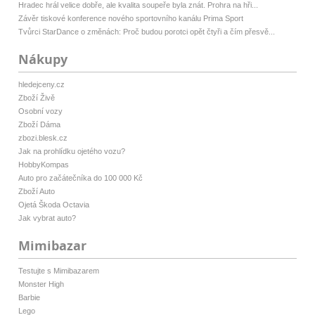
Hradec hrál velice dobře, ale kvalita soupeře byla znát. Prohra na hři...
Závěr tiskové konference nového sportovního kanálu Prima Sport
Tvůrci StarDance o změnách: Proč budou porotci opět čtyři a čím přesvě...
Nákupy
hledejceny.cz
Zboží Živě
Osobní vozy
Zboží Dáma
zbozi.blesk.cz
Jak na prohlídku ojetého vozu?
HobbyKompas
Auto pro začátečníka do 100 000 Kč
Zboží Auto
Ojetá Škoda Octavia
Jak vybrat auto?
Mimibazar
Testujte s Mimibazarem
Monster High
Barbie
Lego