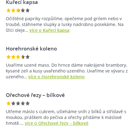
Kuřecí kapsa
Očištěné papriky rozpůlíme, opečeme pod grilem nebo v
troubě, stáhneme slupky a lusky nadrobno posekáme. Na
lžíci oleje…
více o Kuřecí kapsa
Horehronské koleno
Uvaříme uzené maso. Do hrnce dáme nakrájené brambory,
kysané zelí a kusy uvařeného uzeného. Uvaříme ve vývaru z
uzeného…
více o Horehronské koleno
Ořechové řezy – bílkové
Utřeme máslo s cukrem, ušleháme sníh z bílků a střídavě s
moukou, práškem do pečiva a ořechy přidáme k máslové
hmotě.…
více o Ořechové řezy – bílkové