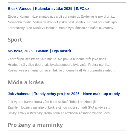
Blesk Vánoce
Kalendář svátků 2025
INFO.cz
Ebola v Kongu může zmutovat, varují zdravotníci. Epidemie je prý druhá...
Německá média: Výbušný dron v Lipsku nesl Semtex. Případ převzala spol...
Teroristický útok Rusů v Lipsku!? Dron s výbušninou se našel u Antonov...
Sport
MS hokej 2025
Biatlon
Liga mistrů
Zadražil po Besiktasi: Štve nás to. Ale pokud budeme hrát jako dnes......
Hradec hrál velice dobře, ale kvalita soupeře byla znát. Prohra na hři...
Kozlovi vyšla změna formace: Takhle chceme hrát! Výhru zařídili sváteč...
Móda a krása
Jak zhubnout
Trendy nehty pro jaro 2025
Nové make-up trendy
Jak vybrat barvu, která vám bude slušet? Tohle je rozhodující
Zasklení lodžie v paneláku: kolik stojí, co musí schválit SVJ a kdy se...
Šmiky šmiky u Bereniky. Kohoutová se rozhodla zásadně změnit účes
Pro ženy a maminky