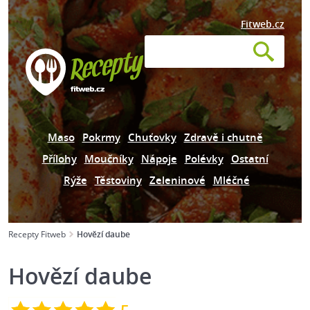
Fitweb.cz
Maso
Pokrmy
Chuťovky
Zdravě i chutně
Přílohy
Moučníky
Nápoje
Polévky
Ostatní
Rýže
Těstoviny
Zeleninové
Mléčné
Recepty Fitweb
Hovězí daube
Hovězí daube