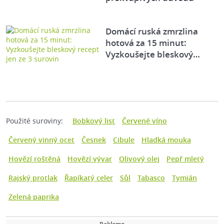
Domácí ruská zmrzlina
hotová za 15 minut:
Vyzkoušejte bleskový…
Použité suroviny:
Bobkový list
Červené víno
Červený vinný ocet
Česnek
Cibule
Hladká mouka
Hovězí roštěná
Hovězí vývar
Olivový olej
Pepř mletý
Rajský protlak
Řapíkatý celer
Sůl
Tabasco
Tymián
Zelená paprika