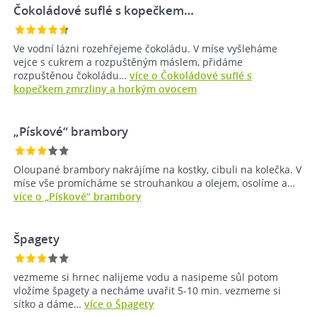
Čokoládové suflé s kopečkem…
Ve vodní lázni rozehřejeme čokoládu. V míse vyšleháme
vejce s cukrem a rozpuštěným máslem, přidáme
rozpuštěnou čokoládu…
více o Čokoládové suflé s
kopečkem zmrzliny a horkým ovocem
„Pískové“ brambory
Oloupané brambory nakrájíme na kostky, cibuli na kolečka. V
míse vše promícháme se strouhankou a olejem, osolíme a…
více o „Pískové“ brambory
Špagety
vezmeme si hrnec nalijeme vodu a nasipeme sůl potom
vložíme špagety a necháme uvařit 5-10 min. vezmeme si
sítko a dáme…
více o Špagety