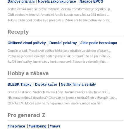
Daňové přiznání
Novela zákoníku práce
Nadace EPCG
Jedna česká iluze se právě rozpadá. Zelená transformace je pojistkou p...
Obří obchod v letectví. Americké Apollo kupuje easyJet za 161 miliard ...
Tekuté zlato opět dostojí své přezdívce. Zdražení běžné potraviny brzy...
Recepty
Oblíbené zimní polévky
Domácí pekárny
Jídlo podle horoskopu
Oopsie bread: Proteinové pečivo lehké jako obláček zvládnete připravit...
Pozor na jedovaté cukety! Jeden jasný znak prozradí, že se jim máte vy...
Svěží letní saláty, které vás v horku neunaví: Zkuste k zelenině přida...
Hobby a zábava
BLESK Tlapky
Divoký kačer
Netflix filmy a seriály
Sraz v šest ráno. Vrchol festivalu Tóny Dolomit zazní za úsvitu ve 300...
Nízkorozpočtová dovolená? Chorvatsko jedno z nejdražších v Evropě! Lev...
OBRAZEM: Modré slzy na Tchaj-wanu mění moře v magickou říši
Pro generaci Z
#inspirace
#wellbeing
#news