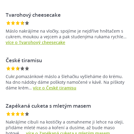
Tvarohový cheesecake
Máslo nakrájíme na vločky, spojíme je nejdříve hnětačem s
cukrem, moukou a vejcem a pak studenýma rukama rychle…
více o Tvarohový cheesecake
České tiramisu
Cukr,pomazánkové máslo a šlehačku vyšleháme do krému.
Na dno nádoby dáme poškoty namočené v kávě. Na piškoty
dáme krém…
více o České tiramisu
Zapékaná cuketa s mletým masem
Nakrájíme cibuli na kostičky a osmahneme ji lehce na oleji,
přidáme mleté maso a koření a dusíme, až bude maso
hotové. …
více o Zapékaná cuketa s mletým masem