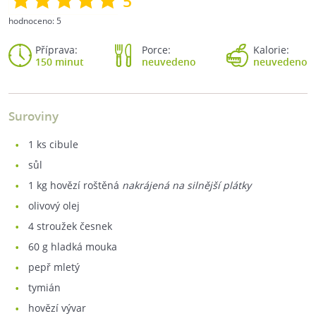
5
hodnoceno:
5
Příprava:
Porce:
Kalorie:
150 minut
neuvedeno
neuvedeno
Suroviny
1
ks cibule
sůl
1
kg hovězí roštěná
nakrájená na silnější plátky
olivový olej
4
stroužek česnek
60
g hladká mouka
pepř mletý
tymián
hovězí vývar