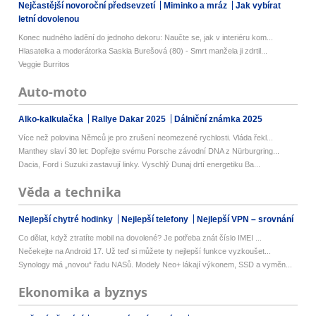
Nejčastější novoroční předsevzetí
Miminko a mráz
Jak vybírat
letní dovolenou
Konec nudného ladění do jednoho dekoru: Naučte se, jak v interiéru kom...
Hlasatelka a moderátorka Saskia Burešová (80) - Smrt manžela ji zdrtil...
Veggie Burritos
Auto-moto
Alko-kalkulačka
Rallye Dakar 2025
Dálniční známka 2025
Více než polovina Němců je pro zrušení neomezené rychlosti. Vláda řekl...
Manthey slaví 30 let: Dopřejte svému Porsche závodní DNA z Nürburgring...
Dacia, Ford i Suzuki zastavují linky. Vyschlý Dunaj drtí energetiku Ba...
Věda a technika
Nejlepší chytré hodinky
Nejlepší telefony
Nejlepší VPN – srovnání
Co dělat, když ztratíte mobil na dovolené? Je potřeba znát číslo IMEI ...
Nečekejte na Android 17. Už teď si můžete ty nejlepší funkce vyzkoušet...
Synology má „novou“ řadu NASů. Modely Neo+ lákají výkonem, SSD a vyměn...
Ekonomika a byznys