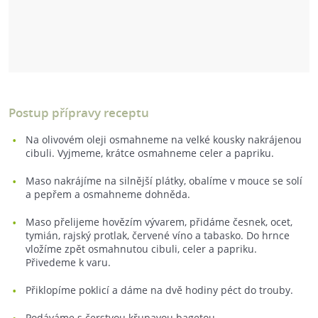
Postup přípravy receptu
Na olivovém oleji osmahneme na velké kousky nakrájenou
cibuli. Vyjmeme, krátce osmahneme celer a papriku.
Maso nakrájíme na silnější plátky, obalíme v mouce se solí
a pepřem a osmahneme dohněda.
Maso přelijeme hovězím vývarem, přidáme česnek, ocet,
tymián, rajský protlak, červené víno a tabasko. Do hrnce
vložíme zpět osmahnutou cibuli, celer a papriku.
Přivedeme k varu.
Přiklopíme poklicí a dáme na dvě hodiny péct do trouby.
Podáváme s čerstvou křupavou bagetou.