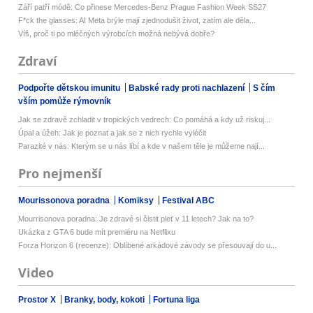
Září patří módě: Co přinese Mercedes-Benz Prague Fashion Week SS27
F*ck the glasses: AI Meta brýle mají zjednodušit život, zatím ale děla...
Víš, proč ti po mléčných výrobcích možná nebývá dobře?
Zdraví
Podpořte dětskou imunitu
Babské rady proti nachlazení
S čím
vším pomůže rýmovník
Jak se zdravě zchladit v tropických vedrech: Co pomáhá a kdy už riskuj...
Úpal a úžeh: Jak je poznat a jak se z nich rychle vyléčit
Parazité v nás: Kterým se u nás líbí a kde v našem těle je můžeme nají...
Pro nejmenší
Mourissonova poradna
Komiksy
Festival ABC
Mourrisonova poradna: Je zdravé si čistit pleť v 11 letech? Jak na to?
Ukázka z GTA 6 bude mít premiéru na Netflixu
Forza Horizon 6 (recenze): Oblíbené arkádové závody se přesouvají do u...
Video
Prostor X
Branky, body, kokoti
Fortuna liga