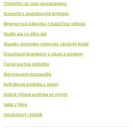
Chlebíčky se supr pomazánkou
Kremeše s pudinkovým krémem
Mramorová bábovka z babiččina sešitku
Nudle ala co dům dal
Alsasko-lotrinsko-německý cibulový koláč
Šťouchané brambory s cibulí a pórkem
Černá buchta jednička
Marinovaná mozzarella
Květáková polévka s mrkví
Dobrá rýžová polévka se sýrem
Salát z Nice
Sendvičový chlebík