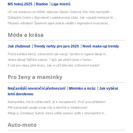
MS hokej 2025
Biatlon
Liga mistrů
Už rok neslezou ze hřiště: talisman Slavie i železný Srb. Kdo nechyběl...
Důkladná čistka v Barceloně i zablokovaná záda. Jak vypadá hektické lé...
Pikantní odhalení! Špehové tajné policie věděli o legendární krasubras...
Móda a krása
Jak zhubnout
Trendy nehty pro jaro 2025
Nové make-up trendy
Počet kuřáků klesá, zdravotníci ale varují: Výrobci e-cigaret lákají m...
Vedra dávají řidičům zabrat: 7 tipů, jak přežít jízdu v horku
5 rad pro vlasy plné lesku: Jak si užít léto bez zničených kadeří
Pro ženy a maminky
Nejčastější novoroční předsevzetí
Miminko a mráz
Jak vybírat
letní dovolenou
Kamarádka, která zažila totéž, je k nezaplacení. Proč jsou přátelství ...
Pět kamarádů spojilo svoje síly a otevřeli si minipivovar!
Miluje ji i Zendaya! Sukně, která udělá stylový outfit z obyčejného tr...
Auto-moto