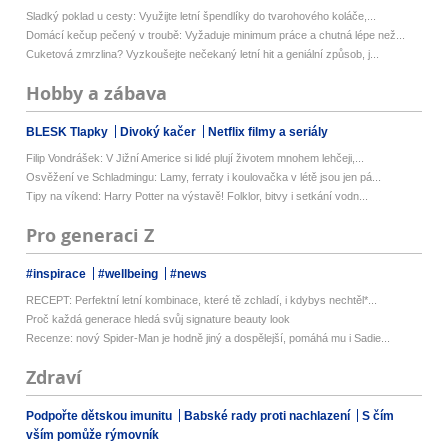
Sladký poklad u cesty: Využijte letní špendlíky do tvarohového koláče,...
Domácí kečup pečený v troubě: Vyžaduje minimum práce a chutná lépe než...
Cuketová zmrzlina? Vyzkoušejte nečekaný letní hit a geniální způsob, j...
Hobby a zábava
BLESK Tlapky
Divoký kačer
Netflix filmy a seriály
Filip Vondrášek: V Jižní Americe si lidé plují životem mnohem lehčeji,...
Osvěžení ve Schladmingu: Lamy, ferraty i koulovačka v létě jsou jen pá...
Tipy na víkend: Harry Potter na výstavě! Folklor, bitvy i setkání vodn...
Pro generaci Z
#inspirace
#wellbeing
#news
RECEPT: Perfektní letní kombinace, které tě zchladí, i kdybys nechtěl*...
Proč každá generace hledá svůj signature beauty look
Recenze: nový Spider-Man je hodně jiný a dospělejší, pomáhá mu i Sadie...
Zdraví
Podpořte dětskou imunitu
Babské rady proti nachlazení
S čím
vším pomůže rýmovník