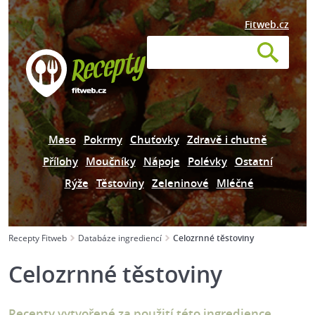
Fitweb.cz
Maso
Pokrmy
Chuťovky
Zdravě i chutně
Přílohy
Moučníky
Nápoje
Polévky
Ostatní
Rýže
Těstoviny
Zeleninové
Mléčné
Recepty Fitweb
Databáze ingrediencí
Celozrnné těstoviny
Celozrnné těstoviny
Recepty vytvořené za použití této ingredience