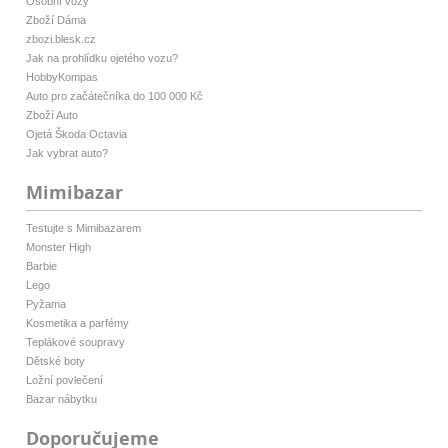
Osobní vozy
Zboží Dáma
zbozi.blesk.cz
Jak na prohlídku ojetého vozu?
HobbyKompas
Auto pro začátečníka do 100 000 Kč
Zboží Auto
Ojetá Škoda Octavia
Jak vybrat auto?
Mimibazar
Testujte s Mimibazarem
Monster High
Barbie
Lego
Pyžama
Kosmetika a parfémy
Teplákové soupravy
Dětské boty
Ložní povlečení
Bazar nábytku
Doporučujeme