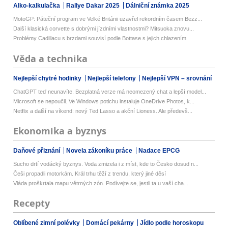
Alko-kalkulačka
Rallye Dakar 2025
Dálniční známka 2025
MotoGP: Páteční program ve Velké Británii uzavřel rekordním časem Bezz...
Další klasická corvette s dobrými jízdními vlastnostmi? Mitsuoka znovu...
Problémy Cadillacu s brzdami souvisí podle Bottase s jejich chlazením
Věda a technika
Nejlepší chytré hodinky
Nejlepší telefony
Nejlepší VPN – srovnání
ChatGPT teď neunavíte. Bezplatná verze má neomezený chat a lepší model...
Microsoft se nepoučil. Ve Windows potichu instaluje OneDrive Photos, k...
Netflix a další na víkend: nový Ted Lasso a akční Lioness. Ale předevš...
Ekonomika a byznys
Daňové přiznání
Novela zákoníku práce
Nadace EPCG
Sucho drtí vodácký byznys. Voda zmizela i z míst, kde to Česko dosud n...
Češi propadli motorkám. Král trhu těží z trendu, který jiné děsí
Vláda proškrtala mapu větrných zón. Podívejte se, jestli ta u vaší cha...
Recepty
Oblíbené zimní polévky
Domácí pekárny
Jídlo podle horoskopu