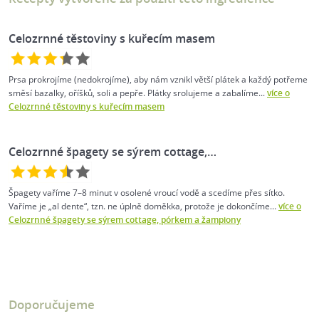
Celozrnné těstoviny s kuřecím masem
Prsa prokrojíme (nedokrojíme), aby nám vznikl větší plátek a každý potřeme
směsí bazalky, oříšků, soli a pepře. Plátky srolujeme a zabalíme...
více o
Celozrnné těstoviny s kuřecím masem
Celozrnné špagety se sýrem cottage,…
Špagety vaříme 7–8 minut v osolené vroucí vodě a scedíme přes sítko.
Vaříme je „al dente“, tzn. ne úplně doměkka, protože je dokončíme...
více o
Celozrnné špagety se sýrem cottage, pórkem a žampiony
Doporučujeme