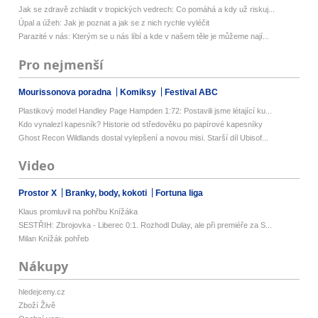
Jak se zdravě zchladit v tropických vedrech: Co pomáhá a kdy už riskuj...
Úpal a úžeh: Jak je poznat a jak se z nich rychle vyléčit
Parazité v nás: Kterým se u nás líbí a kde v našem těle je můžeme nají...
Pro nejmenší
Mourissonova poradna
Komiksy
Festival ABC
Plastikový model Handley Page Hampden 1:72: Postavili jsme létající ku...
Kdo vynalezl kapesník? Historie od středověku po papírové kapesníky
Ghost Recon Wildlands dostal vylepšení a novou misi. Starší díl Ubisof...
Video
Prostor X
Branky, body, kokoti
Fortuna liga
Klaus promluvil na pohřbu Knížáka
SESTŘIH: Zbrojovka - Liberec 0:1. Rozhodl Dulay, ale při premiéře za S...
Milan Knížák pohřeb
Nákupy
hledejceny.cz
Zboží Živě