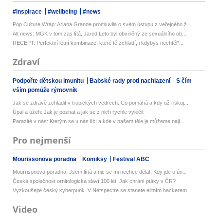
#inspirace
#wellbeing
#news
Pop Culture Wrap: Ariana Grande promluvila o svém ústupu z veřejného ž...
Alt news: MGK v tom zas lítá, Jared Leto byl obviněný ze sexuálního ob...
RECEPT: Perfektní letní kombinace, které tě zchladí, i kdybys nechtěl*...
Zdraví
Podpořte dětskou imunitu
Babské rady proti nachlazení
S čím
vším pomůže rýmovník
Jak se zdravě zchladit v tropických vedrech: Co pomáhá a kdy už riskuj...
Úpal a úžeh: Jak je poznat a jak se z nich rychle vyléčit
Parazité v nás: Kterým se u nás líbí a kde v našem těle je můžeme nají...
Pro nejmenší
Mourissonova poradna
Komiksy
Festival ABC
Mourrisonova poradna: Jsem líná a nic se mi nechce dělat: Kdy jde o ún...
Česká společnost ornitologická slaví 100 let: Jak chrání ptáky v ČR?
Vyzkoušejte český kyberpunk. V Netspectre se stanete elitním hackerem ...
Video