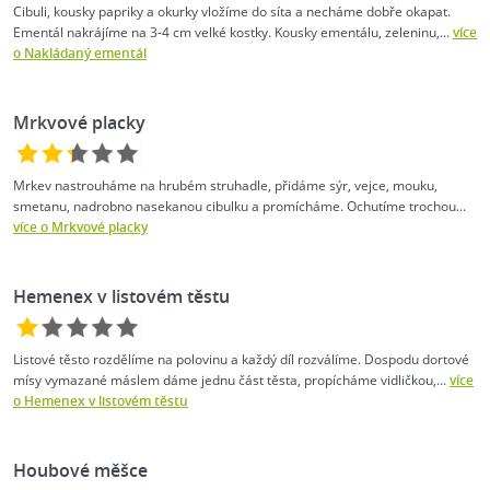
Cibuli, kousky papriky a okurky vložíme do síta a necháme dobře okapat.
Ementál nakrájíme na 3-4 cm velké kostky. Kousky ementálu, zeleninu,...
více
o Nakládaný ementál
Mrkvové placky
Mrkev nastrouháme na hrubém struhadle, přidáme sýr, vejce, mouku,
smetanu, nadrobno nasekanou cibulku a promícháme. Ochutíme trochou...
více o Mrkvové placky
Hemenex v listovém těstu
Listové těsto rozdělíme na polovinu a každý díl rozválíme. Dospodu dortové
mísy vymazané máslem dáme jednu část těsta, propícháme vidličkou,...
více
o Hemenex v listovém těstu
Houbové měšce