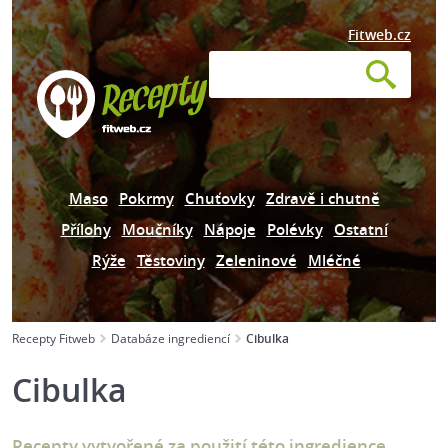
Fitweb.cz
Maso
Pokrmy
Chuťovky
Zdravě i chutně
Přílohy
Moučníky
Nápoje
Polévky
Ostatní
Rýže
Těstoviny
Zeleninové
Mléčné
Recepty Fitweb
Databáze ingrediencí
Cibulka
Cibulka
Recepty vytvořené za použití této ingredience