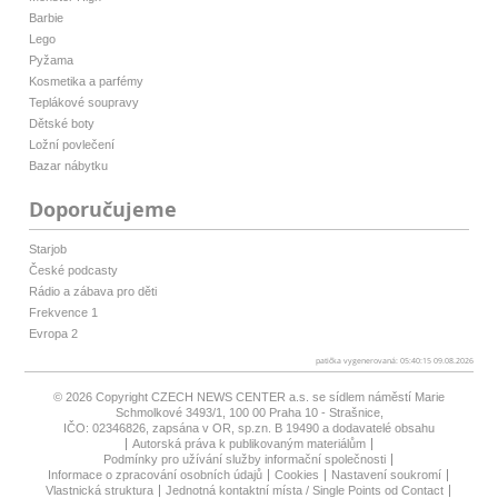
Barbie
Lego
Pyžama
Kosmetika a parfémy
Teplákové soupravy
Dětské boty
Ložní povlečení
Bazar nábytku
Doporučujeme
Starjob
České podcasty
Rádio a zábava pro děti
Frekvence 1
Evropa 2
patička vygenerovaná: 05:40:15 09.08.2026
© 2026 Copyright
CZECH NEWS CENTER a.s.
se sídlem náměstí Marie
Schmolkové 3493/1, 100 00 Praha 10 - Strašnice,
IČO: 02346826, zapsána v OR, sp.zn. B 19490 a dodavatelé obsahu
Autorská práva k publikovaným materiálům
Podmínky pro užívání služby informační společnosti
Informace o zpracování osobních údajů
Cookies
Nastavení soukromí
Vlastnická struktura
Jednotná kontaktní místa / Single Points od Contact