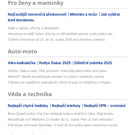
Pro ženy a maminky
Nejčastější novoroční předsevzetí
Miminko a mráz
Jak vybírat
letní dovolenou
Salát s rajčaty, ořechy a dresinkem
Horoskop na další týden: Kdo by si měl pohlídat peníze a kdo potká sta...
Týdenní horoskop od 10. do 16. srpna 2026 pro všechna znamení
Auto-moto
Alko-kalkulačka
Rallye Dakar 2025
Dálniční známka 2025
Výhřev, čidla a stačí, říká průzkum. Pokročilá elektronika není priori...
MotoGP: Martin proměnil pole position ve výhru v britském sprintu
Câmara se vyjádřil ke spekulacím, které ho pojí se sedačkou u Haasu
Věda a technika
Nejlepší chytré hodinky
Nejlepší telefony
Nejlepší VPN – srovnání
Bose QuietComfort 2nd Gen přebírají funkce dražších Ultra. Mají prosto...
Aktualizujte své Windows 11 Insider do 11. srpna. Pak už vám nebudou f...
Pokračuje záchrana Starshipu. V moři už dva týdny plave monstrum vysok...