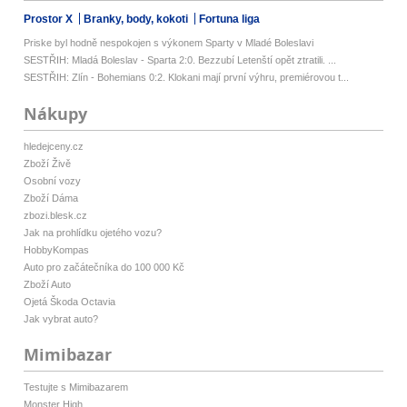
Prostor X
Branky, body, kokoti
Fortuna liga
Priske byl hodně nespokojen s výkonem Sparty v Mladé Boleslavi
SESTŘIH: Mladá Boleslav - Sparta 2:0. Bezzubí Letenští opět ztratili. ...
SESTŘIH: Zlín - Bohemians 0:2. Klokani mají první výhru, premiérovou t...
Nákupy
hledejceny.cz
Zboží Živě
Osobní vozy
Zboží Dáma
zbozi.blesk.cz
Jak na prohlídku ojetého vozu?
HobbyKompas
Auto pro začátečníka do 100 000 Kč
Zboží Auto
Ojetá Škoda Octavia
Jak vybrat auto?
Mimibazar
Testujte s Mimibazarem
Monster High