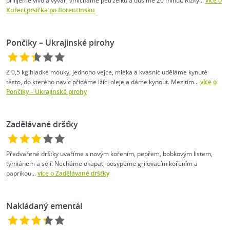
přilijeme vívo a vývar, vmícháme petrželku a dusíme 20 minut. Řízky...
více o
Kuřecí prsíčka po florentinsku
Pončiky – Ukrajinské pirohy
Z 0,5 kg hladké mouky, jednoho vejce, mléka a kvasnic uděláme kynuté
těsto, do kterého navíc přidáme lžíci oleje a dáme kynout. Mezitím...
více o
Pončiky – Ukrajinské pirohy
Zadělávané dršťky
Předvařené dršťky uvaříme s novým kořením, pepřem, bobkovým listem,
tymiánem a solí. Necháme okapat, posypeme grilovacím kořením a
paprikou...
více o Zadělávané dršťky
Nakládaný ementál