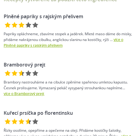
Plněné papriky s rajským přelivem
Papriky opláchneme, zbavíme stopek a jadérek. Mleté maso dáme do misky,
přidáme nakrájenou cibulku, anglickou slaninu na kostičky, rýži ...
více o
Plněné papriky s rajským přelivem
Bramborový prejt
Brambory nastrouháme a na cibulce zpěníme spařenou umletou kapustu.
Česnek prolisujeme. Vymazaný pekáč vysypaný strouhankou naplníme...
více o Bramborový prejt
Kuřecí prsíčka po florentinsku
Řízky osolíme, opepříme a opečeme na oleji. Přidáme kostičky šalotky,