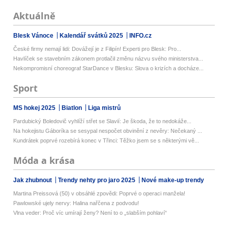
Aktuálně
Blesk Vánoce
Kalendář svátků 2025
INFO.cz
České firmy nemají lidi: Dovážejí je z Filipín! Experti pro Blesk: Pro...
Havlíček se stavebním zákonem protlačil změnu názvu svého ministerstva...
Nekompromisní choreograf StarDance v Blesku: Slova o krizích a docháze...
Sport
MS hokej 2025
Biatlon
Liga mistrů
Pardubický Boledovič vyhlíží střet se Slavií: Je škoda, že to nedokáže...
Na hokejistu Gáboríka se sesypal nespočet obvinění z nevěry: Nečekaný ...
Kundrátek poprvé rozebírá konec v Třinci: Těžko jsem se s některými vě...
Móda a krása
Jak zhubnout
Trendy nehty pro jaro 2025
Nové make-up trendy
Martina Preissová (50) v obsáhlé zpovědi: Poprvé o operaci manžela!
Pawlowské ujely nervy: Halina nařčena z podvodu!
Vlna veder: Proč víc umírají ženy? Není to o „slabším pohlaví“