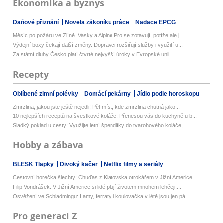
Ekonomika a byznys
Daňové přiznání
Novela zákoníku práce
Nadace EPCG
Měsíc po požáru ve Zlíně. Vasky a Alpine Pro se zotavují, potíže ale j...
Výdejní boxy čekají další změny. Dopravci rozšiřují služby i využití u...
Za státní dluhy Česko platí čtvrté nejvyšší úroky v Evropské unii
Recepty
Oblíbené zimní polévky
Domácí pekárny
Jídlo podle horoskopu
Zmrzlina, jakou jste ještě nejedli! Pět míst, kde zmrzlina chutná jako...
10 nejlepších receptů na švestkové koláče: Přenesou vás do kuchyně u b...
Sladký poklad u cesty: Využijte letní špendlíky do tvarohového koláče,...
Hobby a zábava
BLESK Tlapky
Divoký kačer
Netflix filmy a seriály
Cestovní horečka šlechty: Chuďas z Klatovska otrokářem v Jižní Americe
Filip Vondrášek: V Jižní Americe si lidé plují životem mnohem lehčeji,...
Osvěžení ve Schladmingu: Lamy, ferraty i koulovačka v létě jsou jen pá...
Pro generaci Z