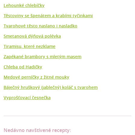
Lehounké chlebíčky
Těstoviny se špenátem a krabími tyčinkami
Tvarohové těsto naslano i nasladko
Smetanová dýňová polévka
Tiramisu, které nezklame
Zapékané brambory s mletým masem
Chleba od Hadičky
Medové perníčky z žitné mouky
Báječný hruškový (jablečný) koláč s tvarohem
Vyprošťovací česnečka
Nedávno navštívené recepty: