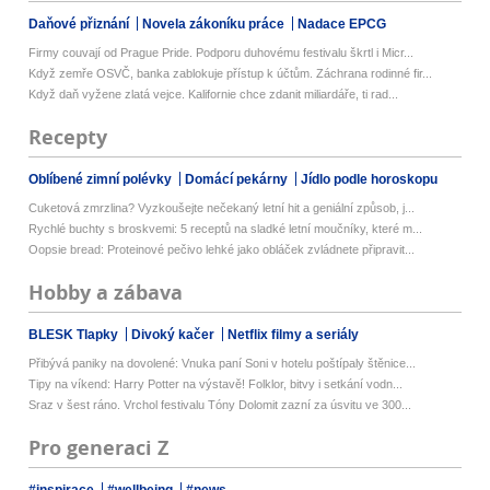
Daňové přiznání
Novela zákoníku práce
Nadace EPCG
Firmy couvají od Prague Pride. Podporu duhovému festivalu škrtl i Micr...
Když zemře OSVČ, banka zablokuje přístup k účtům. Záchrana rodinné fir...
Když daň vyžene zlatá vejce. Kalifornie chce zdanit miliardáře, ti rad...
Recepty
Oblíbené zimní polévky
Domácí pekárny
Jídlo podle horoskopu
Cuketová zmrzlina? Vyzkoušejte nečekaný letní hit a geniální způsob, j...
Rychlé buchty s broskvemi: 5 receptů na sladké letní moučníky, které m...
Oopsie bread: Proteinové pečivo lehké jako obláček zvládnete připravit...
Hobby a zábava
BLESK Tlapky
Divoký kačer
Netflix filmy a seriály
Přibývá paniky na dovolené: Vnuka paní Soni v hotelu poštípaly štěnice...
Tipy na víkend: Harry Potter na výstavě! Folklor, bitvy i setkání vodn...
Sraz v šest ráno. Vrchol festivalu Tóny Dolomit zazní za úsvitu ve 300...
Pro generaci Z