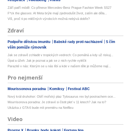
#inspirace
#wellbeing
#news
Září patří módě: Co přinese Mercedes-Benz Prague Fashion Week SS27
F*ck the glasses: AI Meta brýle mají zjednodušit život, zatím ale děla...
Víš, proč ti po mléčných výrobcích možná nebývá dobře?
Zdraví
Podpořte dětskou imunitu
Babské rady proti nachlazení
S čím
vším pomůže rýmovník
Jak se zdravě zchladit v tropických vedrech: Co pomáhá a kdy už riskuj...
Úpal a úžeh: Jak je poznat a jak se z nich rychle vyléčit
Parazité v nás: Kterým se u nás líbí a kde v našem těle je můžeme nají...
Pro nejmenší
Mourissonova poradna
Komiksy
Festival ABC
Nový král druhohor: Obří mořský plaz Tylosaurus rex byl postrachem oce...
Mourrisonova poradna: Je zdravé si čistit pleť v 11 letech? Jak na to?
Ukázka z GTA 6 bude mít premiéru na Netflixu
Video
Prostor X
Branky, body, kokoti
Fortuna liga