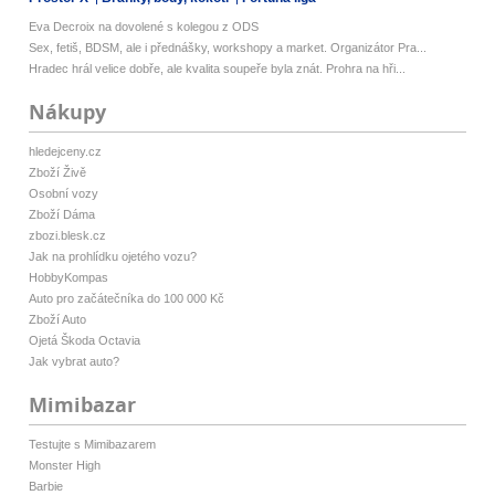
Eva Decroix na dovolené s kolegou z ODS
Sex, fetiš, BDSM, ale i přednášky, workshopy a market. Organizátor Pra...
Hradec hrál velice dobře, ale kvalita soupeře byla znát. Prohra na hři...
Nákupy
hledejceny.cz
Zboží Živě
Osobní vozy
Zboží Dáma
zbozi.blesk.cz
Jak na prohlídku ojetého vozu?
HobbyKompas
Auto pro začátečníka do 100 000 Kč
Zboží Auto
Ojetá Škoda Octavia
Jak vybrat auto?
Mimibazar
Testujte s Mimibazarem
Monster High
Barbie