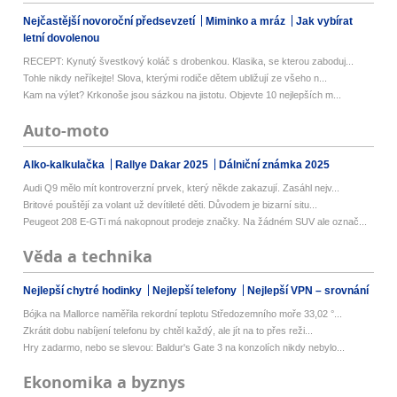
Nejčastější novoroční předsevzetí
Miminko a mráz
Jak vybírat
letní dovolenou
RECEPT: Kynutý švestkový koláč s drobenkou. Klasika, se kterou zaboduj...
Tohle nikdy neříkejte! Slova, kterými rodiče dětem ubližují ze všeho n...
Kam na výlet? Krkonoše jsou sázkou na jistotu. Objevte 10 nejlepších m...
Auto-moto
Alko-kalkulačka
Rallye Dakar 2025
Dálniční známka 2025
Audi Q9 mělo mít kontroverzní prvek, který někde zakazují. Zasáhl nejv...
Britové pouštějí za volant už devítileté děti. Důvodem je bizarní situ...
Peugeot 208 E-GTi má nakopnout prodeje značky. Na žádném SUV ale označ...
Věda a technika
Nejlepší chytré hodinky
Nejlepší telefony
Nejlepší VPN – srovnání
Bójka na Mallorce naměřila rekordní teplotu Středozemního moře 33,02 °...
Zkrátit dobu nabíjení telefonu by chtěl každý, ale jít na to přes reži...
Hry zadarmo, nebo se slevou: Baldur's Gate 3 na konzolích nikdy nebylo...
Ekonomika a byznys