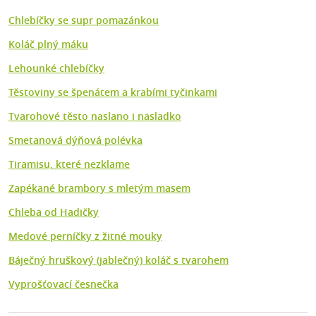
Chlebíčky se supr pomazánkou
Koláč plný máku
Lehounké chlebíčky
Těstoviny se špenátem a krabími tyčinkami
Tvarohové těsto naslano i nasladko
Smetanová dýňová polévka
Tiramisu, které nezklame
Zapékané brambory s mletým masem
Chleba od Hadičky
Medové perníčky z žitné mouky
Báječný hruškový (jablečný) koláč s tvarohem
Vyprošťovací česnečka