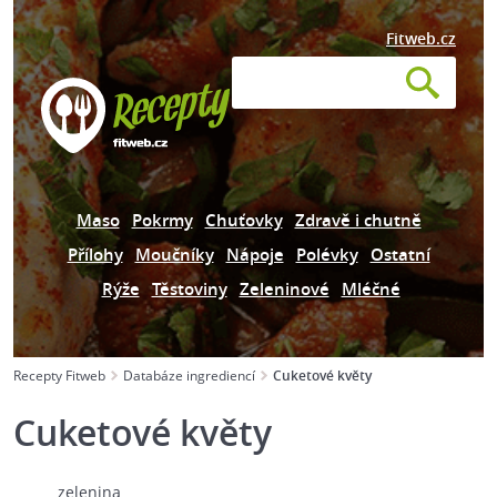
Fitweb.cz
Maso
Pokrmy
Chuťovky
Zdravě i chutně
Přílohy
Moučníky
Nápoje
Polévky
Ostatní
Rýže
Těstoviny
Zeleninové
Mléčné
Recepty Fitweb
Databáze ingrediencí
Cuketové květy
Cuketové květy
zelenina