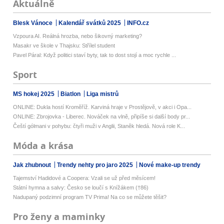
Aktuálně
Blesk Vánoce
Kalendář svátků 2025
INFO.cz
Vzpoura AI. Reálná hrozba, nebo šikovný marketing?
Masakr ve škole v Thajsku: Střílel student
Pavel Páral: Když politici staví byty, tak to dost stojí a moc rychle ...
Sport
MS hokej 2025
Biatlon
Liga mistrů
ONLINE: Dukla hostí Kroměříž. Karviná hraje v Prostějově, v akci i Opa...
ONLINE: Zbrojovka - Liberec. Nováček na vlně, připíše si další body pr...
Čeští gólmani v pohybu: čtyři muži v Anglii, Staněk hledá. Nová role K...
Móda a krása
Jak zhubnout
Trendy nehty pro jaro 2025
Nové make-up trendy
Tajemství Hadidové a Coopera: Vzali se už před měsícem!
Státní hymna a salvy: Česko se loučí s Knížákem (†86)
Nadupaný podzimní program TV Prima! Na co se můžete těšit?
Pro ženy a maminky