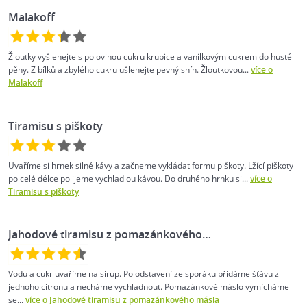
Malakoff
Žloutky vyšlehejte s polovinou cukru krupice a vanilkovým cukrem do husté
pěny. Z bílků a zbylého cukru ušlehejte pevný sníh. Žloutkovou...
více o
Malakoff
Tiramisu s piškoty
Uvaříme si hrnek silné kávy a začneme vykládat formu piškoty. Lžící piškoty
po celé délce polijeme vychladlou kávou. Do druhého hrnku si...
více o
Tiramisu s piškoty
Jahodové tiramisu z pomazánkového…
Vodu a cukr uvaříme na sirup. Po odstavení ze sporáku přidáme šťávu z
jednoho citronu a necháme vychladnout. Pomazánkové máslo vymícháme
se...
více o Jahodové tiramisu z pomazánkového másla