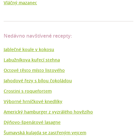
Vláčný mazanec
Nedávno navštívené recepty:
Jablečné koule v kokosu
Labužníkova kuřecí stehna
Octové těsto místo listového
Jahodové řezy s bílou čokoládou
Crostini s roquefortem
Výborné hrníčkové knedlíky
Americký hamburger z vyzrálého hovězího
Dýňovo-špenátové lasagne
Šumavská kulajda se zastřeným vejcem