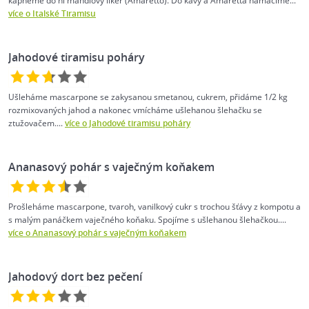
kápneme do ní mandlový likér (Amaretto). Do kávy a Amaretta namáčíme...
více o Italské Tiramisu
Jahodové tiramisu poháry
Ušleháme mascarpone se zakysanou smetanou, cukrem, přidáme 1/2 kg
rozmixovaných jahod a nakonec vmícháme ušlehanou šlehačku se
ztužovačem....
více o Jahodové tiramisu poháry
Ananasový pohár s vaječným koňakem
Prošleháme mascarpone, tvaroh, vanilkový cukr s trochou šťávy z kompotu a
s malým panáčkem vaječného koňaku. Spojíme s ušlehanou šlehačkou....
více o Ananasový pohár s vaječným koňakem
Jahodový dort bez pečení