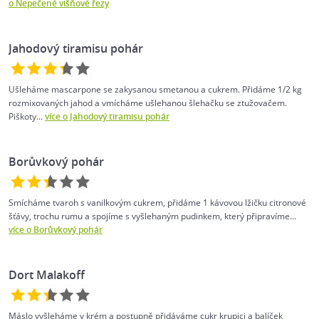
o Nepečené višňové řezy
Jahodový tiramisu pohár
Ušleháme mascarpone se zakysanou smetanou a cukrem. Přidáme 1/2 kg
rozmixovaných jahod a vmícháme ušlehanou šlehačku se ztužovačem.
Piškoty...
více o Jahodový tiramisu pohár
Borůvkový pohár
Smícháme tvaroh s vanilkovým cukrem, přidáme 1 kávovou lžičku citronové
šťávy, trochu rumu a spojíme s vyšlehaným pudinkem, který připravíme...
více o Borůvkový pohár
Dort Malakoff
Máslo vyšleháme v krém a postupně přidáváme cukr krupici a balíček