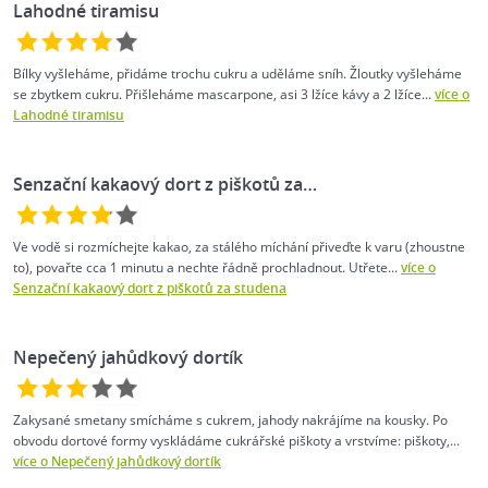
Lahodné tiramisu
Bílky vyšleháme, přidáme trochu cukru a uděláme sníh. Žloutky vyšleháme
se zbytkem cukru. Přišleháme mascarpone, asi 3 lžíce kávy a 2 lžíce...
více o
Lahodné tiramisu
Senzační kakaový dort z piškotů za…
Ve vodě si rozmíchejte kakao, za stálého míchání přiveďte k varu (zhoustne
to), povařte cca 1 minutu a nechte řádně prochladnout. Utřete...
více o
Senzační kakaový dort z piškotů za studena
Nepečený jahůdkový dortík
Zakysané smetany smícháme s cukrem, jahody nakrájíme na kousky. Po
obvodu dortové formy vyskládáme cukrářské piškoty a vrstvíme: piškoty,...
více o Nepečený jahůdkový dortík