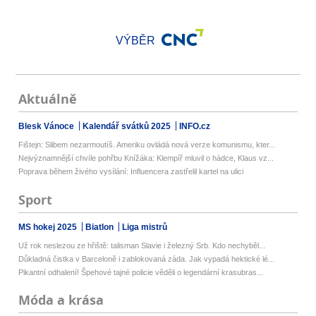
VÝBĚR
Aktuálně
Blesk Vánoce
Kalendář svátků 2025
INFO.cz
Fištejn: Slibem nezarmoutíš. Ameriku ovládá nová verze komunismu, kter...
Nejvýznamnější chvíle pohřbu Knížáka: Klempíř mluvil o hádce, Klaus vz...
Poprava během živého vysílání: Influencera zastřelil kartel na ulici
Sport
MS hokej 2025
Biatlon
Liga mistrů
Už rok neslezou ze hřiště: talisman Slavie i železný Srb. Kdo nechyběl...
Důkladná čistka v Barceloně i zablokovaná záda. Jak vypadá hektické lé...
Pikantní odhalení! Špehové tajné policie věděli o legendární krasubras...
Móda a krása