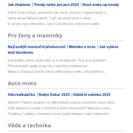
Jak zhubnout
Trendy nehty pro jaro 2025
Nové make-up trendy
Počet kuřáků klesá, zdravotníci ale varují: Výrobci e-cigaret lákají m...
Vedra dávají řidičům zabrat: 7 tipů, jak přežít jízdu v horku
5 rad pro vlasy plné lesku: Jak si užít léto bez zničených kadeří
Pro ženy a maminky
Nejčastější novoroční předsevzetí
Miminko a mráz
Jak vybírat
letní dovolenou
Kamarádka, která zažila totéž, je k nezaplacení. Proč jsou přátelství ...
Pět kamarádů spojilo svoje síly a otevřeli si minipivovar!
Miluje ji i Zendaya! Sukně, která udělá stylový outfit z obyčejného tr...
Auto-moto
Alko-kalkulačka
Rallye Dakar 2025
Dálniční známka 2025
MotoGP: Páteční program ve Velké Británii uzavřel rekordním časem Bezz...
Další klasická corvette s dobrými jízdními vlastnostmi? Mitsuoka znovu...
Problémy Cadillacu s brzdami souvisí podle Bottase s jejich chlazením
Věda a technika