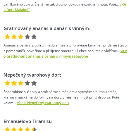
vanilkového cukru. Šleháme tak dlouho, dokud nevznikne hmota. Poté...
více
o Dort Malakoff
Gratinovaný ananas a banán s vinným…
Ananas a banán: Z cukru, medu a másla připravíme karamel, přidáme šťávu
z pomerančů, povaříme a přilijeme smetanu. Lehce osolíme a vložíme...
více
o Gratinovaný ananas a banán s vinným sabayone
Nepečený tvarohový dort
Rozdrobíme sušenky a smícháme s máslem a vytvoříme hutnou směs,
kterou vmačkáme do formy na dort. Směs nesmí být příliš drobivá. Poté
kolem...
více o Nepečený tvarohový dort
Emanuelovo Tiramisu