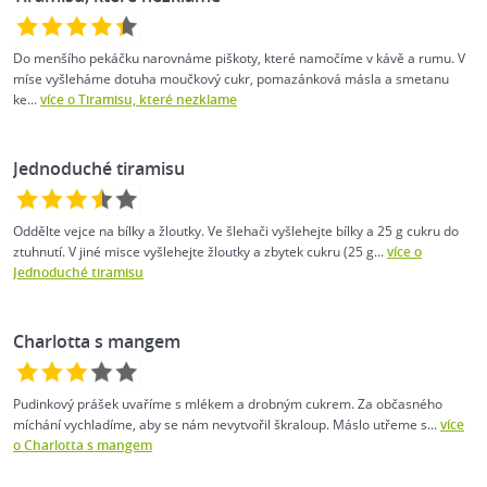
Do menšího pekáčku narovnáme piškoty, které namočíme v kávě a rumu. V
míse vyšleháme dotuha moučkový cukr, pomazánková másla a smetanu
ke...
více o Tiramisu, které nezklame
Jednoduché tiramisu
Oddělte vejce na bílky a žloutky. Ve šlehači vyšlehejte bílky a 25 g cukru do
ztuhnutí. V jiné misce vyšlehejte žloutky a zbytek cukru (25 g...
více o
Jednoduché tiramisu
Charlotta s mangem
Pudinkový prášek uvaříme s mlékem a drobným cukrem. Za občasného
míchání vychladíme, aby se nám nevytvořil škraloup. Máslo utřeme s...
více
o Charlotta s mangem