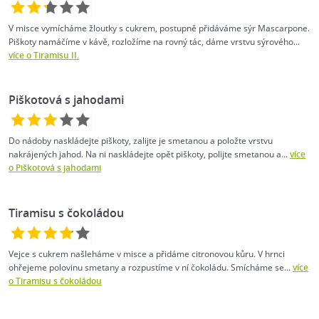
V misce vymícháme žloutky s cukrem, postupně přidáváme sýr Mascarpone.
Piškoty namáčíme v kávě, rozložíme na rovný tác, dáme vrstvu sýrového...
více o Tiramisu II.
Piškotová s jahodami
Do nádoby naskládejte piškoty, zalijte je smetanou a položte vrstvu
nakrájených jahod. Na ni naskládejte opět piškoty, polijte smetanou a...
více
o Piškotová s jahodami
Tiramisu s čokoládou
Vejce s cukrem našleháme v misce a přidáme citronovou kůru. V hrnci
ohřejeme polovinu smetany a rozpustíme v ní čokoládu. Smícháme se...
více
o Tiramisu s čokoládou