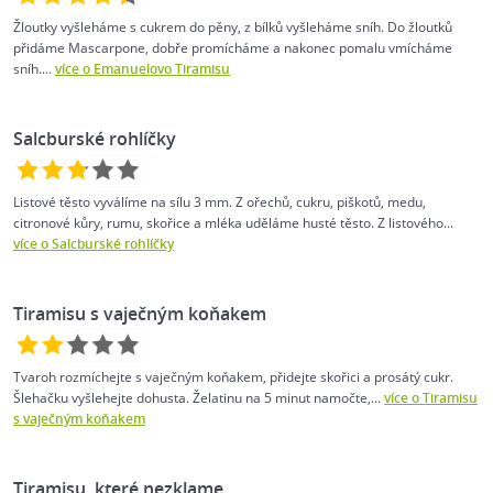
Žloutky vyšleháme s cukrem do pěny, z bílků vyšleháme sníh. Do žloutků
přidáme Mascarpone, dobře promícháme a nakonec pomalu vmícháme
sníh....
více o Emanuelovo Tiramisu
Salcburské rohlíčky
Listové těsto vyválíme na sílu 3 mm. Z ořechů, cukru, piškotů, medu,
citronové kůry, rumu, skořice a mléka uděláme husté těsto. Z listového...
více o Salcburské rohlíčky
Tiramisu s vaječným koňakem
Tvaroh rozmíchejte s vaječným koňakem, přidejte skořici a prosátý cukr.
Šlehačku vyšlehejte dohusta. Želatinu na 5 minut namočte,...
více o Tiramisu
s vaječným koňakem
Tiramisu, které nezklame