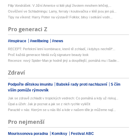
Filip Vondrášek: V Jižní Americe si lidé plují životem mnohem lehčeji,...
Osvěžení ve Schladmingu: Lamy, ferraty i koulovačka v létě jsou jen pá...
Tipy na víkend: Harry Potter na výstavě! Folklor, bitvy i setkání vodn...
Pro generaci Z
#inspirace
#wellbeing
#news
RECEPT: Perfektní letní kombinace, které tě zchladí, i kdybys nechtěl*...
Proč každá generace hledá svůj signature beauty look
Recenze: nový Spider-Man je hodně jiný a dospělejší, pomáhá mu i Sadie...
Zdraví
Podpořte dětskou imunitu
Babské rady proti nachlazení
S čím
vším pomůže rýmovník
Jak se zdravě zchladit v tropických vedrech: Co pomáhá a kdy už riskuj...
Úpal a úžeh: Jak je poznat a jak se z nich rychle vyléčit
Parazité v nás: Kterým se u nás líbí a kde v našem těle je můžeme nají...
Pro nejmenší
Mourissonova poradna
Komiksy
Festival ABC