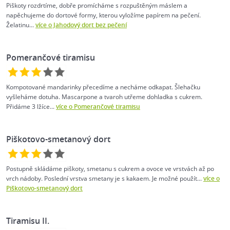
Piškoty rozdrtíme, dobře promícháme s rozpuštěným máslem a
napěchujeme do dortové formy, kterou vyložíme papírem na pečení.
Želatinu...
více o Jahodový dort bez pečení
Pomerančové tiramisu
Kompotované mandarinky přecedíme a necháme odkapat. Šlehačku
vyšleháme dotuha. Mascarpone a tvaroh utřeme dohladka s cukrem.
Přidáme 3 lžíce...
více o Pomerančové tiramisu
Piškotovo-smetanový dort
Postupně skládáme piškoty, smetanu s cukrem a ovoce ve vrstvách až po
vrch nádoby. Poslední vrstva smetany je s kakaem. Je možné použít...
více o
Piškotovo-smetanový dort
Tiramisu II.