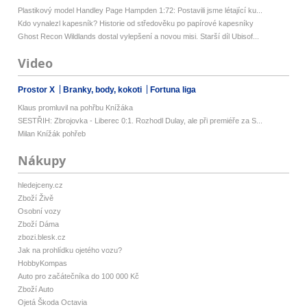
Plastikový model Handley Page Hampden 1:72: Postavili jsme létající ku...
Kdo vynalezl kapesník? Historie od středověku po papírové kapesníky
Ghost Recon Wildlands dostal vylepšení a novou misi. Starší díl Ubisof...
Video
Prostor X
Branky, body, kokoti
Fortuna liga
Klaus promluvil na pohřbu Knížáka
SESTŘIH: Zbrojovka - Liberec 0:1. Rozhodl Dulay, ale při premiéře za S...
Milan Knížák pohřeb
Nákupy
hledejceny.cz
Zboží Živě
Osobní vozy
Zboží Dáma
zbozi.blesk.cz
Jak na prohlídku ojetého vozu?
HobbyKompas
Auto pro začátečníka do 100 000 Kč
Zboží Auto
Ojetá Škoda Octavia