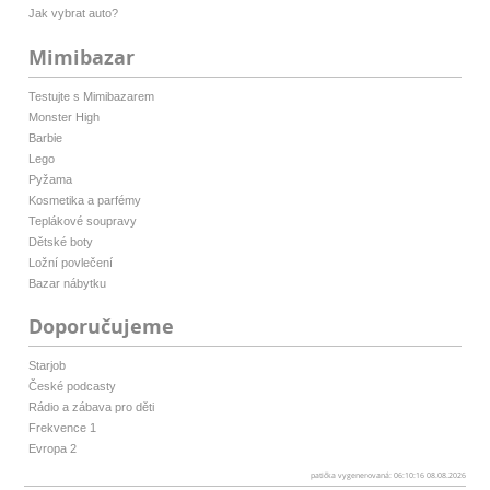
Jak vybrat auto?
Mimibazar
Testujte s Mimibazarem
Monster High
Barbie
Lego
Pyžama
Kosmetika a parfémy
Teplákové soupravy
Dětské boty
Ložní povlečení
Bazar nábytku
Doporučujeme
Starjob
České podcasty
Rádio a zábava pro děti
Frekvence 1
Evropa 2
patička vygenerovaná: 06:10:16 08.08.2026