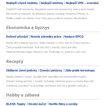
Nejlepší chytré hodinky
Nejlepší telefony
Nejlepší VPN – srovnání
ChatGPT teď neunavíte. Bezplatná verze má neomezený chat a lepší model...
Microsoft se nepoučil. Ve Windows potichu instaluje OneDrive Photos, k...
Netflix a další na víkend: nový Ted Lasso a akční Lioness. Ale předevš...
Ekonomika a byznys
Daňové přiznání
Novela zákoníku práce
Nadace EPCG
Sucho drtí vodácký byznys. Voda zmizela i z míst, kde to Česko dosud n...
Češi propadli motorkám. Král trhu těží z trendu, který jiné děsí
Vláda proškrtala mapu větrných zón. Podívejte se, jestli ta u vaší cha...
Recepty
Oblíbené zimní polévky
Domácí pekárny
Jídlo podle horoskopu
Sladký poklad u cesty: Využijte letní špendlíky do tvarohového koláče,...
Domácí kečup pečený v troubě: Vyžaduje minimum práce a chutná lépe než...
Cuketová zmrzlina? Vyzkoušejte nečekaný letní hit a geniální způsob, j...
Hobby a zábava
BLESK Tlapky
Divoký kačer
Netflix filmy a seriály