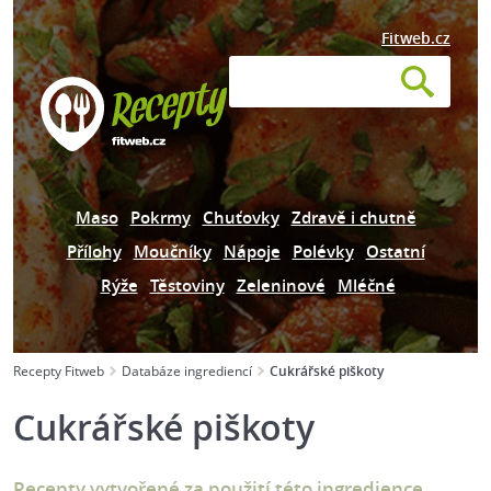
Fitweb.cz
Maso
Pokrmy
Chuťovky
Zdravě i chutně
Přílohy
Moučníky
Nápoje
Polévky
Ostatní
Rýže
Těstoviny
Zeleninové
Mléčné
Recepty Fitweb
Databáze ingrediencí
Cukrářské piškoty
Cukrářské piškoty
Recepty vytvořené za použití této ingredience