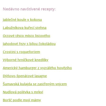
Nedávno navštívené recepty:
Jablečné koule v kokosu
Labužníkova kuřecí stehna
Octové těsto místo listového
Jahodové řezy s bílou čokoládou
Crostini s roquefortem
Výborné hrníčkové knedlíky
Americký hamburger z vyzrálého hovězího
Dýňovo-špenátové lasagne
Šumavská kulajda se zastřeným vejcem
Nudlová polévka s mrkví
Boršč podle mojí mámy