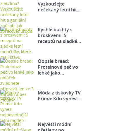
Vyzkoušejte
nečekaný letní hit…
Rychlé buchty s
broskvemi: 5
receptů na sladké…
Oopsie bread:
Proteinové pečivo
lehké jako…
Móda z tiskovky TV
Prima: Kdo vynesl…
Největší módní
přešlapy po