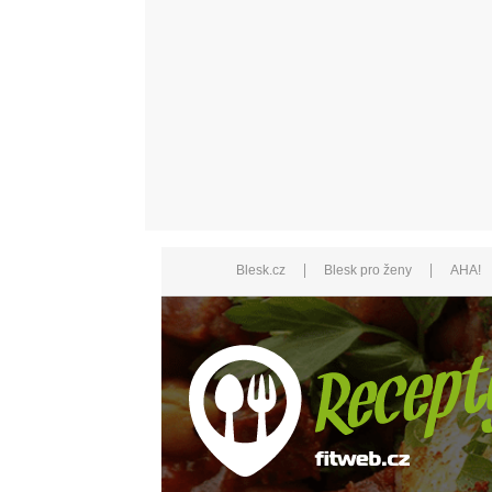
|
|
Blesk.cz
Blesk pro ženy
AHA!