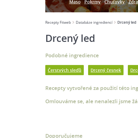
Maso
Pokrmy
Chuťovky
Zdra
Recepty Fitweb
Databáze ingrediencí
Drcený led
Drcený led
Podobné ingredience
Čerstvých sleďů
Drcený česnek
Drc
Recepty vytvořené za použití této in
Omlouváme se, ale nenalezli jsme žá
Doporučujeme