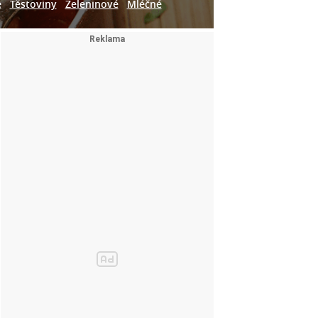
e
Těstoviny
Zeleninové
Mléčné