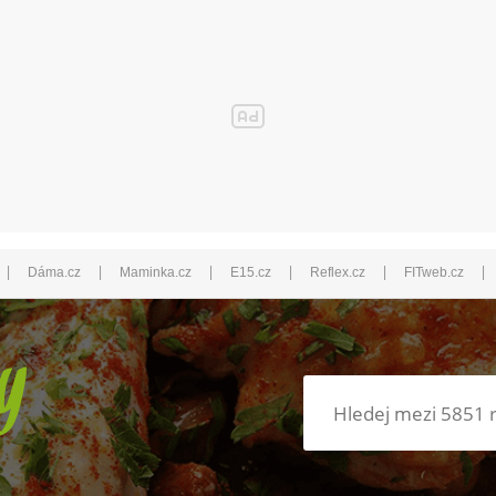
|
|
|
|
|
|
Dáma.cz
Maminka.cz
E15.cz
Reflex.cz
FITweb.cz