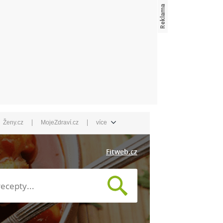
|
|
Ženy.cz
MojeZdraví.cz
více
Fitweb.cz