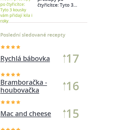
čtyřicítce: Tyto 3…
Poslední sledované recepty
18
Rychlá bábovka
Bramboračka -
17
houbovačka
Nudle s Hoisin
14
omáčkou