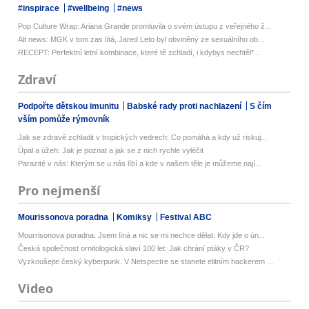
#inspirace
#wellbeing
#news
Pop Culture Wrap: Ariana Grande promluvila o svém ústupu z veřejného ž...
Alt news: MGK v tom zas lítá, Jared Leto byl obviněný ze sexuálního ob...
RECEPT: Perfektní letní kombinace, které tě zchladí, i kdybys nechtěl*...
Zdraví
Podpořte dětskou imunitu
Babské rady proti nachlazení
S čím
vším pomůže rýmovník
Jak se zdravě zchladit v tropických vedrech: Co pomáhá a kdy už riskuj...
Úpal a úžeh: Jak je poznat a jak se z nich rychle vyléčit
Parazité v nás: Kterým se u nás líbí a kde v našem těle je můžeme nají...
Pro nejmenší
Mourissonova poradna
Komiksy
Festival ABC
Mourrisonova poradna: Jsem líná a nic se mi nechce dělat: Kdy jde o ún...
Česká společnost ornitologická slaví 100 let: Jak chrání ptáky v ČR?
Vyzkoušejte český kyberpunk. V Netspectre se stanete elitním hackerem ...
Video