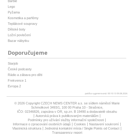
Barbie
Lego
Pyžama
Kosmetika a parfémy
Teplákové soupravy
Dětské boty
Ložní povlečení
Bazar nábytku
Doporučujeme
Starjob
České podcasty
Rádio a zábava pro děti
Frekvence 1
Evropa 2
patička vygenerovaná: 00:10:13 09.08.2026
© 2026 Copyright
CZECH NEWS CENTER a.s.
se sídlem náměstí Marie
Schmolkové 3493/1, 100 00 Praha 10 - Strašnice,
IČO: 02346826, zapsána v OR, sp.zn. B 19490 a dodavatelé obsahu
Autorská práva k publikovaným materiálům
Podmínky pro užívání služby informační společnosti
Informace o zpracování osobních údajů
Cookies
Nastavení soukromí
Vlastnická struktura
Jednotná kontaktní místa / Single Points od Contact
Transparency report