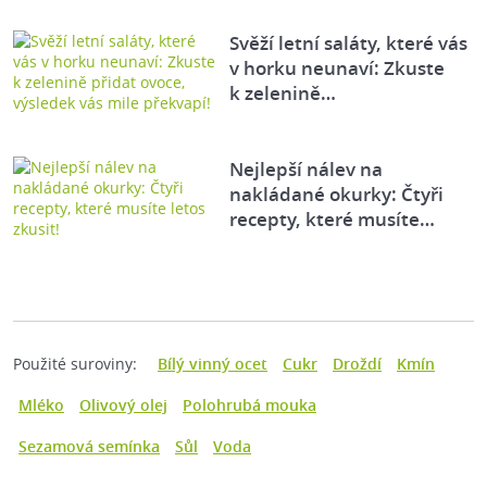
Svěží letní saláty, které vás
v horku neunaví: Zkuste
k zelenině…
Nejlepší nálev na
nakládané okurky: Čtyři
recepty, které musíte…
Použité suroviny:
Bílý vinný ocet
Cukr
Droždí
Kmín
Mléko
Olivový olej
Polohrubá mouka
Sezamová semínka
Sůl
Voda