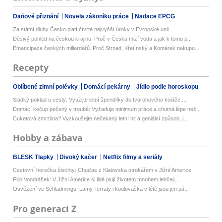
Daňové přiznání
Novela zákoníku práce
Nadace EPCG
Za státní dluhy Česko platí čtvrté nejvyšší úroky v Evropské unii
Děsivý pohled na českou krajinu. Proč v Česku mizí voda a jak k tomu p...
Emancipace českých miliardářů. Proč Strnad, Křetínský a Komárek nakupu...
Recepty
Oblíbené zimní polévky
Domácí pekárny
Jídlo podle horoskopu
Sladký poklad u cesty: Využijte letní špendlíky do tvarohového koláče,...
Domácí kečup pečený v troubě: Vyžaduje minimum práce a chutná lépe než...
Cuketová zmrzlina? Vyzkoušejte nečekaný letní hit a geniální způsob, j...
Hobby a zábava
BLESK Tlapky
Divoký kačer
Netflix filmy a seriály
Cestovní horečka šlechty: Chuďas z Klatovska otrokářem v Jižní Americe
Filip Vondrášek: V Jižní Americe si lidé plují životem mnohem lehčeji,...
Osvěžení ve Schladmingu: Lamy, ferraty i koulovačka v létě jsou jen pá...
Pro generaci Z