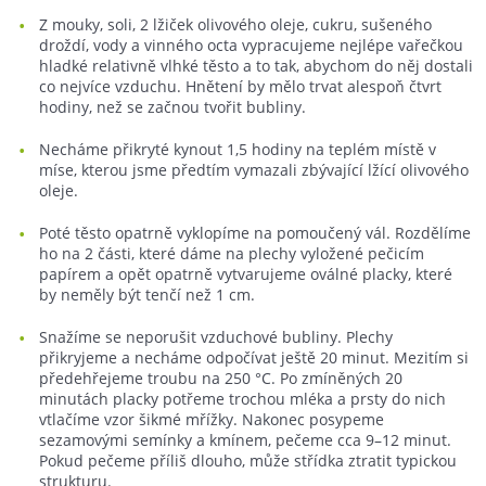
Z mouky, soli, 2 lžiček olivového oleje, cukru, sušeného
droždí, vody a vinného octa vypracujeme nejlépe vařečkou
hladké relativně vlhké těsto a to tak, abychom do něj dostali
co nejvíce vzduchu. Hnětení by mělo trvat alespoň čtvrt
hodiny, než se začnou tvořit bubliny.
Necháme přikryté kynout 1,5 hodiny na teplém místě v
míse, kterou jsme předtím vymazali zbývající lžící olivového
oleje.
Poté těsto opatrně vyklopíme na pomoučený vál. Rozdělíme
ho na 2 části, které dáme na plechy vyložené pečicím
papírem a opět opatrně vytvarujeme oválné placky, které
by neměly být tenčí než 1 cm.
Snažíme se neporušit vzduchové bubliny. Plechy
přikryjeme a necháme odpočívat ještě 20 minut. Mezitím si
předehřejeme troubu na 250 °C. Po zmíněných 20
minutách placky potřeme trochou mléka a prsty do nich
vtlačíme vzor šikmé mřížky. Nakonec posypeme
sezamovými semínky a kmínem, pečeme cca 9–12 minut.
Pokud pečeme příliš dlouho, může střídka ztratit typickou
strukturu.