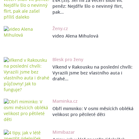
EVA (35): Šéf mi za večeři slíbil víc
peněz: Nejdřív šlo o nevinný flirt,
pak…
Ženy.cz
video Alena Mihulová
Blesk pro ženy
Víkend v Rakousku na poslední chvíli:
Vyrazili jsme bez vlastního auta i
drahé…
Maminka.cz
Obří miminko: V osmi měsících obléká
velikost pro pětileté děti
Mimibazar