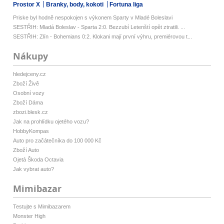
Prostor X
Branky, body, kokoti
Fortuna liga
Priske byl hodně nespokojen s výkonem Sparty v Mladé Boleslavi
SESTŘIH: Mladá Boleslav - Sparta 2:0. Bezzubí Letenští opět ztratili. ...
SESTŘIH: Zlín - Bohemians 0:2. Klokani mají první výhru, premiérovou t...
Nákupy
hledejceny.cz
Zboží Živě
Osobní vozy
Zboží Dáma
zbozi.blesk.cz
Jak na prohlídku ojetého vozu?
HobbyKompas
Auto pro začátečníka do 100 000 Kč
Zboží Auto
Ojetá Škoda Octavia
Jak vybrat auto?
Mimibazar
Testujte s Mimibazarem
Monster High