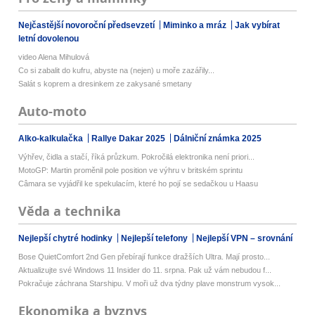
Nejčastější novoroční předsevzetí
Miminko a mráz
Jak vybírat
letní dovolenou
video Alena Mihulová
Co si zabalit do kufru, abyste na (nejen) u moře zazářily...
Salát s koprem a dresinkem ze zakysané smetany
Auto-moto
Alko-kalkulačka
Rallye Dakar 2025
Dálniční známka 2025
Výhřev, čidla a stačí, říká průzkum. Pokročilá elektronika není priori...
MotoGP: Martin proměnil pole position ve výhru v britském sprintu
Câmara se vyjádřil ke spekulacím, které ho pojí se sedačkou u Haasu
Věda a technika
Nejlepší chytré hodinky
Nejlepší telefony
Nejlepší VPN – srovnání
Bose QuietComfort 2nd Gen přebírají funkce dražších Ultra. Mají prosto...
Aktualizujte své Windows 11 Insider do 11. srpna. Pak už vám nebudou f...
Pokračuje záchrana Starshipu. V moři už dva týdny plave monstrum vysok...
Ekonomika a byznys