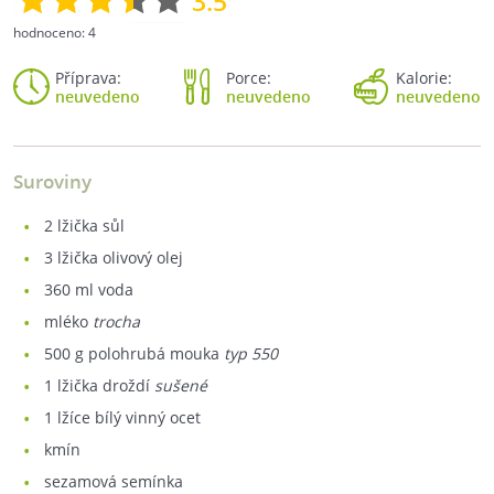
3.5
hodnoceno:
4
Příprava:
Porce:
Kalorie:
neuvedeno
neuvedeno
neuvedeno
Suroviny
2
lžička sůl
3
lžička olivový olej
360
ml voda
mléko
trocha
500
g polohrubá mouka
typ 550
1
lžička droždí
sušené
1
lžíce bílý vinný ocet
kmín
sezamová semínka