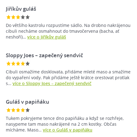
Jiříkův guláš
Do většího kastrolu rozpustíme sádlo. Na drobno nakrájenou
cibuli necháme osmahnout do tmavočervena (bacha, ať
neshoří)…
více o Jiříkův guláš
Sloppy Joes – zapečený sendvič
Cibuli osmažíme dosklovata, přidáme mleté maso a smažíme
do vypaření vody. Pak přidáme ještě krátce orestovat protlak
s…
více o Sloppy Joes – zapečený sendvič
Guláš v papiňáku
Tukem pokryjeme tence dno papiňáku a když se rozhřeje,
nasypeme tam maso nakrájené na 2 cm kostky. Občas
mícháme. Maso…
více o Guláš v papiňáku