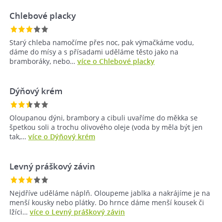
Chlebové placky
Starý chleba namočíme přes noc, pak vÿmačkáme vodu,
dáme do mísy a s přísadami uděláme těsto jako na
bramboráky, nebo…
více o Chlebové placky
Dýňový krém
Oloupanou dýni, brambory a cibuli uvaříme do měkka se
špetkou soli a trochu olivového oleje (voda by měla být jen
tak,…
více o Dýňový krém
Levný práškový závin
Nejdříve uděláme náplň. Oloupeme jablka a nakrájíme je na
menší kousky nebo plátky. Do hrnce dáme menší kousek či
lžíci…
více o Levný práškový závin