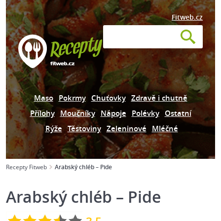
Fitweb.cz
Maso
Pokrmy
Chuťovky
Zdravě i chutně
Přílohy
Moučníky
Nápoje
Polévky
Ostatní
Rýže
Těstoviny
Zeleninové
Mléčné
Recepty Fitweb
Arabský chléb – Pide
Arabský chléb – Pide