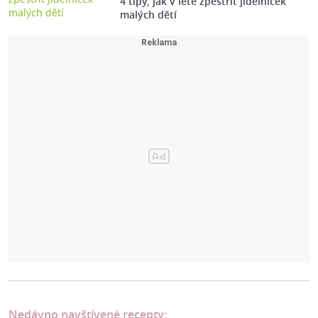
4 tipy, jak v létě zpestřit jídelníček
malých dětí
Nedávno navštívené recepty: