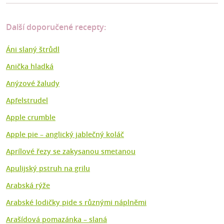
Další doporučené recepty:
Áni slaný štrůdl
Anička hladká
Anýzové žaludy
Apfelstrudel
Apple crumble
Apple pie – anglický jablečný koláč
Aprílové řezy se zakysanou smetanou
Apulijský pstruh na grilu
Arabská rýže
Arabské lodičky pide s různými náplněmi
Arašídová pomazánka – slaná