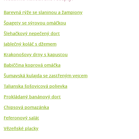
Barevná rýže se slaninou a žampiony
Špagety se sýrovou omáčkou
Šlehačkový nepečený dort
Jablečný koláč s džemem
Krakonošovy drny s kapustou
Babiččina koprová omáčka
Šumavská kulajda se zastřeným vejcem
Talianska šošovicová polievka
Prokládaný banánový dort
Chipsová pomazánka
Feferonový salát
Vězeňské placky