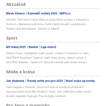
Aktuálně
Blesk Vánoce
Kalendář svátků 2025
INFO.cz
ONLINE: Čtyři mrtví včetně dítěte po útoku Rusů na Kyjev a Zelenskyj v...
Rozruch v Bulharsku kvůli dronu: Patřil zřejmě Ukrajině, explodoval ki...
Rodinný dům lehl popelem: Shořelo 10 milionů!
Sport
MS hokej 2025
Biatlon
Liga mistrů
Kritický Priske: Nepřijatelné, tohle nestačí. Změny? Omlouvám se, nedo...
SESTŘIHY: Divočina v Teplicích, další ztráta Sparty. Liberec vyhrál, Z...
SESTŘIH: Boleslav - Sparta 2:0. Bezzubí Letenští opět ztratili, domácí...
Móda a krása
Jak zhubnout
Trendy nehty pro jaro 2025
Nové make-up trendy
Další tragédie u Pohořelic: Dva mrtví! Auta se srazila při předjíždění
Navracel domů mrtvá těla Ukrajinců i Rusů: Smrt válečného hrdiny oznám...
Brutální napadení Soukupa. Právník Agáty promluvil
Pro ženy a maminky