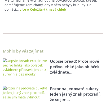
Meltu necháme vychladnout na pokojovou teplotu. Kvásek
odměřujeme zamíchaný, aby v něm nebyly bubliny. Do
domácí…
více o Celožitný tmavý chléb
Mohlo by vás zajímat
Oopsie bread: Proteinové
pečivo lehké jako obláček
zvládnete…
Pozor na jedovaté cukety!
Jeden jasný znak prozradí,
že se jim…