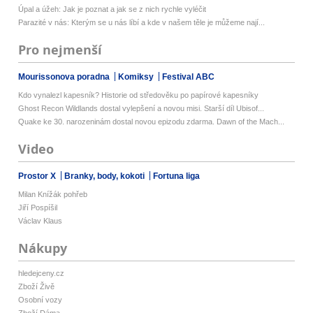
Úpal a úžeh: Jak je poznat a jak se z nich rychle vyléčit
Parazité v nás: Kterým se u nás líbí a kde v našem těle je můžeme nají...
Pro nejmenší
Mourissonova poradna
Komiksy
Festival ABC
Kdo vynalezl kapesník? Historie od středověku po papírové kapesníky
Ghost Recon Wildlands dostal vylepšení a novou misi. Starší díl Ubisof...
Quake ke 30. narozeninám dostal novou epizodu zdarma. Dawn of the Mach...
Video
Prostor X
Branky, body, kokoti
Fortuna liga
Milan Knížák pohřeb
Jiří Pospíšil
Václav Klaus
Nákupy
hledejceny.cz
Zboží Živě
Osobní vozy