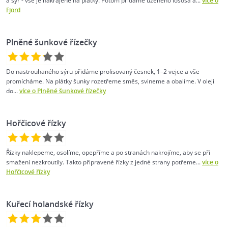
a sýr - vše je nakrájené na plátky. Potom přidáme uzeného lososa a...
více o
Fjord
Plněné šunkové řízečky
Do nastrouhaného sýru přidáme prolisovaný česnek, 1–2 vejce a vše
promícháme. Na plátky šunky rozetřeme směs, svineme a obalíme. V oleji
do...
více o Plněné šunkové řízečky
Hořčicové řízky
Řízky naklepeme, osolíme, opepříme a po stranách nakrojíme, aby se při
smažení nezkroutily. Takto připravené řízky z jedné strany potřeme...
více o
Hořčicové řízky
Kuřecí holandské řízky