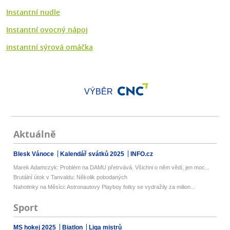
Instantní nudle
Instantní ovocný nápoj
instantní sýrová omáčka
VÝBĚR
Aktuálně
Blesk Vánoce
Kalendář svátků 2025
INFO.cz
Marek Adamczyk: Problém na DAMU přetrvává. Všichni o něm vědí, jen moc...
Brutální útok v Tanvaldu: Několik pobodaných
Nahotinky na Měsíci: Astronautovy Playboy fotky se vydražily za milion...
Sport
MS hokej 2025
Biatlon
Liga mistrů