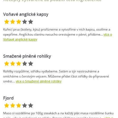
Voňavé anglické kapsy
Kuřecí prsa (kotlety, kýtu) prořízneme a vytvoříme v nich kapsu, osolíme a
opepříme. Anglickou slaninu nasucho orestujeme v pánvi, přidáme...
více o
Voňavé anglické kapsy
Smažené plněné rohlíky
Rohlíky rozpůlíme, střídku vydlabeme. Salám a sýr nastrouháme a
smícháme s čerstvým vejcem. Můžeme přidat část střídky do připravené
směsi....
více o Smažené plněné rohlíky
Fjord
Maso si sozdělíme po 100g steakách a na každý plát masa rozdělíme šunku