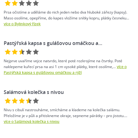
Prsa očistíme a uděláme do nich jeden nebo dva hluboké zářezy (kapsy).
Maso osolíme, opepříme, do kapes vložíme snítky kopru, plátky česneku...
více o Bylinkový řízek
Pastýřská kapsa s gulášovou omáčkou a…
Nejprve uvaříme vejce natvrdo, které poté rozkrojíme na čtvrtky. Poté
naklepeme kuřecí prsa na asi 1 cm vysoké plátky, které osolíme,...
více o
Pastýřská kapsa s gulášovou omáčkou a rýží
Salámová kolečka s nivou
Nivu s cibulí nastrouháme, smícháme a klademe na kolečka salámu.
Přeložíme je v půli a přitiskneme okraje, sepneme párátky – pro jistotu....
více o Salámová kolečka s nivou