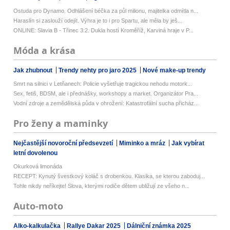
Ostuda pro Dynamo. Odhlášení béčka za půl milionu, majitelka odmítla n...
Haraslín si zaslouží odejít. Výhra je to i pro Spartu, ale měla by ješ...
ONLINE: Slavia B - Třinec 3:2. Dukla hostí Kroměříž, Karviná hraje v P...
Móda a krása
Jak zhubnout
Trendy nehty pro jaro 2025
Nové make-up trendy
Smrt na silnici v Letňanech: Policie vyšetřuje tragickou nehodu motork...
Sex, fetiš, BDSM, ale i přednášky, workshopy a market. Organizátor Pra...
Vodní zdroje a zemědělská půda v ohrožení: Katastrofální sucha přicház...
Pro ženy a maminky
Nejčastější novoroční předsevzetí
Miminko a mráz
Jak vybírat
letní dovolenou
Okurková limonáda
RECEPT: Kynutý švestkový koláč s drobenkou. Klasika, se kterou zaboduj...
Tohle nikdy neříkejte! Slova, kterými rodiče dětem ubližují ze všeho n...
Auto-moto
Alko-kalkulačka
Rallye Dakar 2025
Dálniční známka 2025