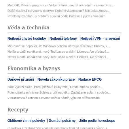
MotoGP: Páteční program ve Velké Británii uzavřel rekordním časem Bezz...
Další klasická corvette s dobrými jízdními vlastnostmi? Mitsuoka znovu...
Problémy Cadillacu s brzdami souvisí podle Bottase s jejich chlazením
Věda a technika
Nejlepší chytré hodinky
Nejlepší telefony
Nejlepší VPN – srovnání
Microsoft se nepoučil. Ve Windows potichu instaluje OneDrive Photos, k...
Netflix a další na víkend: nový Ted Lasso a akční Lioness. Ale předevš...
Netflix a další na víkend: nový Ted Lasso a akční Lioness. Ale předevš...
Ekonomika a byznys
Daňové přiznání
Novela zákoníku práce
Nadace EPCG
Itálie vyklízí pláže. První plážové kluby mizí, turisté změnu pocítí b...
Potenciální zachránce Soleku zrušil nabídku. Zadlužené solární společn...
V bratislavské rafinerii Slovnaft hořela nádrž, výbuch otřásl okolím
Recepty
Oblíbené zimní polévky
Domácí pekárny
Jídlo podle horoskopu
Cuketová zmrzlina? Vyzkoušejte nečekaný letní hit a geniální způsob, j...