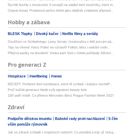
Rychlé buchty s broskvemi: 5 receptů na sladké letní moučníky, které m...
Oopsie bread: Proteinové pečivo lehké jako obláček zvládnete připravit...
Hobby a zábava
BLESK Tlapky
Divoký kačer
Netflix filmy a seriály
Osvěžení ve Schladmingu: Lamy, ferraty i koulovačka v létě jsou jen pá...
Tipy na víkend: Harry Potter na výstavě! Folklor, bitvy i setkání vodn...
Přibývá paniky na dovolené: Vnuka paní Soni v hotelu poštípaly štěnice...
Pro generaci Z
#inspirace
#wellbeing
#news
RECEPT: Perfektní letní kombinace, které tě zchladí, i kdybys nechtěl*...
Proč každá generace hledá svůj signature beauty look
Září patří módě: Co přinese Mercedes-Benz Prague Fashion Week SS27
Zdraví
Podpořte dětskou imunitu
Babské rady proti nachlazení
S čím
vším pomůže rýmovník
Jak se zdravě zchladit v tropických vedrech: Co pomáhá a kdy už riskuj...