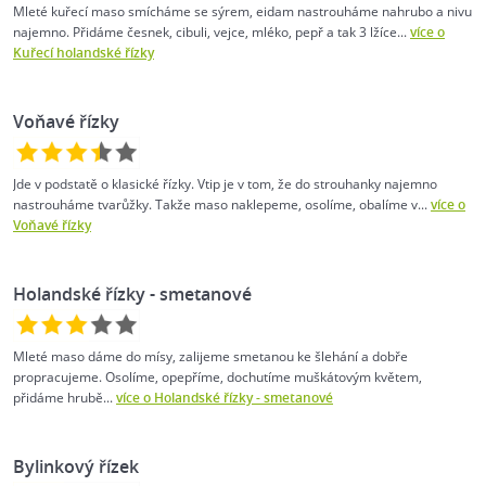
Mleté kuřecí maso smícháme se sýrem, eidam nastrouháme nahrubo a nivu
najemno. Přidáme česnek, cibuli, vejce, mléko, pepř a tak 3 lžíce...
více o
Kuřecí holandské řízky
Voňavé řízky
Jde v podstatě o klasické řízky. Vtip je v tom, že do strouhanky najemno
nastrouháme tvarůžky. Takže maso naklepeme, osolíme, obalíme v...
více o
Voňavé řízky
Holandské řízky - smetanové
Mleté maso dáme do mísy, zalijeme smetanou ke šlehání a dobře
propracujeme. Osolíme, opepříme, dochutíme muškátovým květem,
přidáme hrubě...
více o Holandské řízky - smetanové
Bylinkový řízek