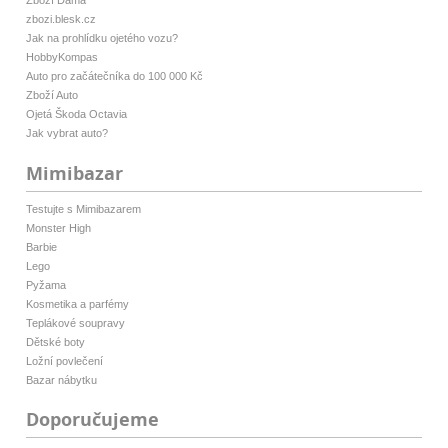
Zboží Dáma
zbozi.blesk.cz
Jak na prohlídku ojetého vozu?
HobbyKompas
Auto pro začátečníka do 100 000 Kč
Zboží Auto
Ojetá Škoda Octavia
Jak vybrat auto?
Mimibazar
Testujte s Mimibazarem
Monster High
Barbie
Lego
Pyžama
Kosmetika a parfémy
Teplákové soupravy
Dětské boty
Ložní povlečení
Bazar nábytku
Doporučujeme