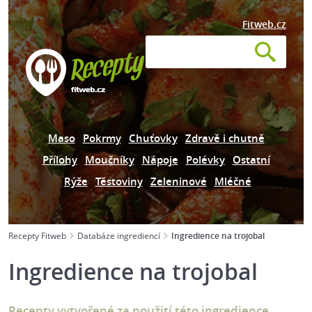
Fitweb.cz
Maso
Pokrmy
Chuťovky
Zdravě i chutně
Přílohy
Moučníky
Nápoje
Polévky
Ostatní
Rýže
Těstoviny
Zeleninové
Mléčné
Recepty Fitweb
Databáze ingrediencí
Ingredience na trojobal
Ingredience na trojobal
Recepty vytvořené za použití této ingredience