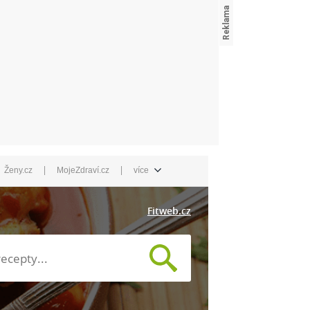
|
|
Ženy.cz
MojeZdraví.cz
více
Fitweb.cz