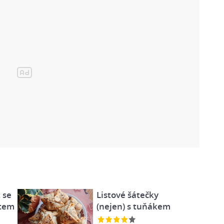
 se
Listové šátečky
átem
(nejen) s tuňákem