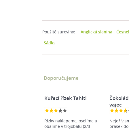
Použité suroviny:
Anglická slanina
Česne
Sádlo
Doporučujeme
Kuřecí řízek Tahiti
Čokolád
vajec
Řízky naklepeme, osolíme a
Nejdřív s
obalíme v trojobalu (2/3
prášek do