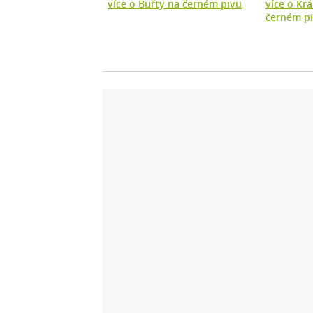
více o Buřty na černém pivu
více o Krá
černém p