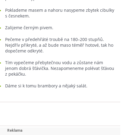
Poklademe masem a nahoru nasypeme zbytek cibulky
s česnekem.
Zalijeme černým pivem.
Pečeme v předehřáté troubě na 180–200 stupňů.
Nejdřív přikryté, a až bude maso téměř hotové, tak ho
dopečeme odkryté.
Tím vypečeme přebytečnou vodu a zůstane nám
jenom dobrá šťávička. Nezapomeneme polévat šťávou
z pekáčku.
Dáme si k tomu brambory a nějaký salát.