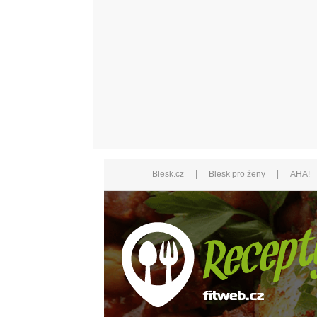
|
|
Blesk.cz
Blesk pro ženy
AHA!