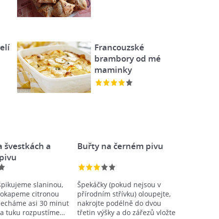
elí
Francouzské
brambory od mé
maminky
a švestkách a
Buřty na černém pivu
pivu
pikujeme slaninou,
Špekáčky (pokud nejsou v
pokapeme citronou
přírodním střívku) oloupejte,
necháme asi 30 minut
nakrojte podélně do dvou
Na tuku rozpustíme…
třetin výšky a do zářezů vložte