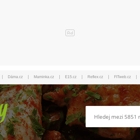
|
|
|
|
|
|
Dáma.cz
Maminka.cz
E15.cz
Reflex.cz
FITweb.cz