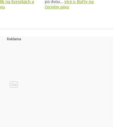
lík na švestkách a
po dvou…
více o Buřty na
ivu
černém pivu