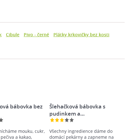
k
Cibule
Pivo - černé
Plátky krkovičky bez kosti
ová bábovka bez
Šlehačková bábovka s
pudinkem a…
mícháme mouku, cukr,
Všechny ingredience dáme do
 pečiva a kakao,
domácí pekárny a zapneme na