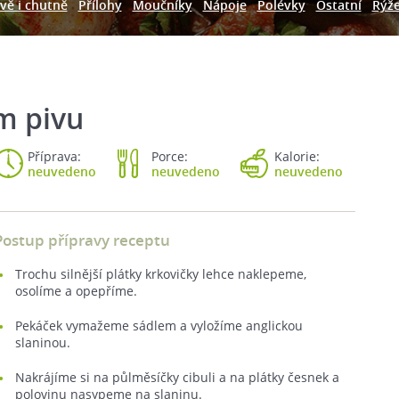
vě i chutně
Přílohy
Moučníky
Nápoje
Polévky
Ostatní
Rýž
m pivu
Příprava:
Porce:
Kalorie:
neuvedeno
neuvedeno
neuvedeno
Postup přípravy receptu
Trochu silnější plátky krkovičky lehce naklepeme,
osolíme a opepříme.
Pekáček vymažeme sádlem a vyložíme anglickou
slaninou.
Nakrájíme si na půlměsíčky cibuli a na plátky česnek a
polovinu nasypeme na slaninu.