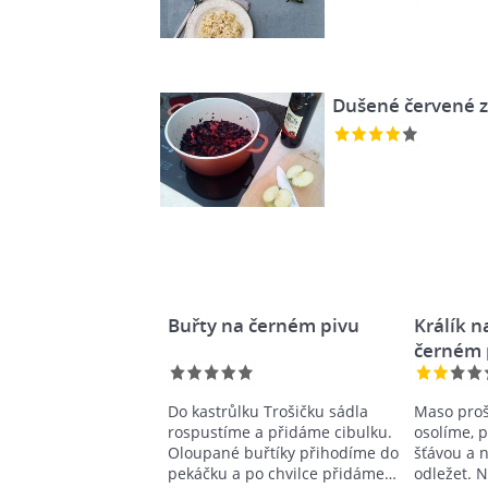
Dušené červené z
Buřty na černém pivu
Králík n
černém 
Do kastrůlku Trošičku sádla
Maso proš
rospustíme a přidáme cibulku.
osolíme, 
Oloupané buřtíky přihodíme do
šťávou a 
pekáčku a po chvilce přidáme…
odležet. 