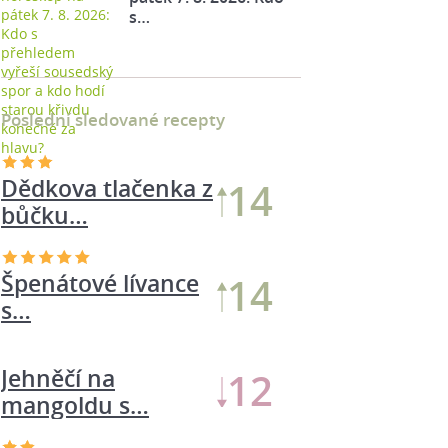
s…
Poslední sledované recepty
Dědkova tlačenka z
14
bůčku…
Špenátové lívance
14
s…
Jehněčí na
12
mangoldu s…