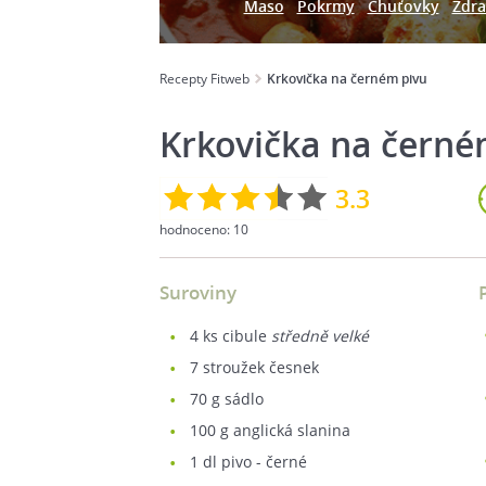
Maso
Pokrmy
Chuťovky
Zdra
Recepty Fitweb
Krkovička na černém pivu
Krkovička na černé
3.3
hodnoceno:
10
Suroviny
4
ks cibule
středně velké
7
stroužek česnek
70
g sádlo
100
g anglická slanina
1
dl pivo - černé