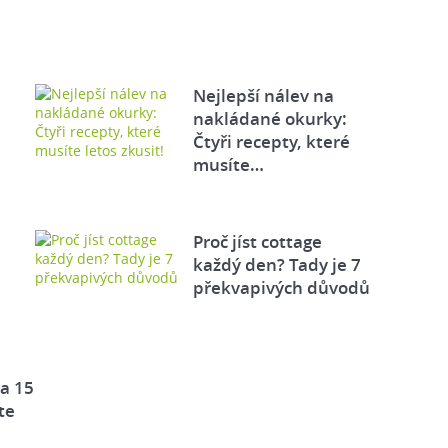
Nejlepší nálev na
nakládané okurky:
Čtyři recepty, které
musíte…
Proč jíst cottage
každý den? Tady je 7
překvapivých důvodů
za 15
te