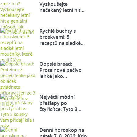
Vyzkoušejte
nečekaný letní hit…
Rychlé buchty s
broskvemi: 5
receptů na sladké…
Oopsie bread:
Proteinové pečivo
lehké jako…
Největší módní
přešlapy po
čtyřicítce: Tyto 3…
Denní horoskop na
pátek 7. 8. 2026: Kdo