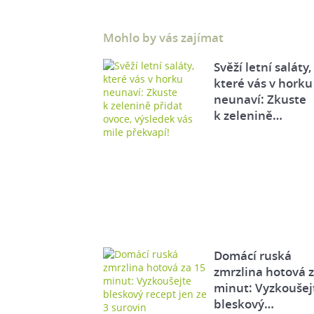
Mohlo by vás zajímat
Svěží letní saláty,
které vás v horku
neunaví: Zkuste
k zelenině…
Domácí ruská
zmrzlina hotová 
minut: Vyzkoušej
bleskový…