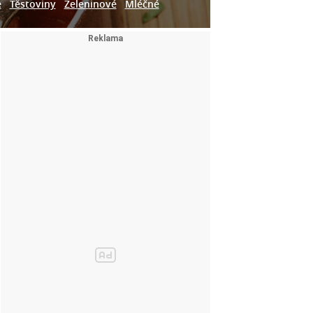
e
Těstoviny
Zeleninové
Mléčné