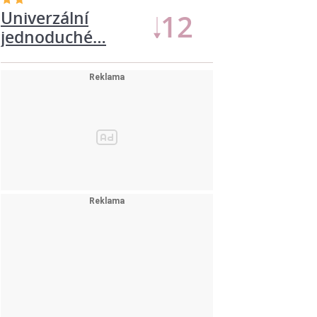
Univerzální
12
jednoduché…