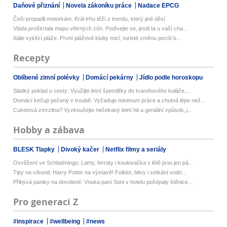
Daňové přiznání
Novela zákoníku práce
Nadace EPCG
Češi propadli motorkám. Král trhu těží z trendu, který jiné děsí
Vláda proškrtala mapu větrných zón. Podívejte se, jestli ta u vaší cha...
Itálie vyklízí pláže. První plážové kluby mizí, turisté změnu pocítí b...
Recepty
Oblíbené zimní polévky
Domácí pekárny
Jídlo podle horoskopu
Sladký poklad u cesty: Využijte letní špendlíky do tvarohového koláče,...
Domácí kečup pečený v troubě: Vyžaduje minimum práce a chutná lépe než...
Cuketová zmrzlina? Vyzkoušejte nečekaný letní hit a geniální způsob, j...
Hobby a zábava
BLESK Tlapky
Divoký kačer
Netflix filmy a seriály
Osvěžení ve Schladmingu: Lamy, ferraty i koulovačka v létě jsou jen pá...
Tipy na víkend: Harry Potter na výstavě! Folklor, bitvy i setkání vodn...
Přibývá paniky na dovolené: Vnuka paní Soni v hotelu poštípaly štěnice...
Pro generaci Z
#inspirace
#wellbeing
#news