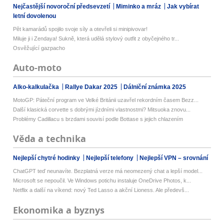
Nejčastější novoroční předsevzetí
Miminko a mráz
Jak vybírat
letní dovolenou
Pět kamarádů spojilo svoje síly a otevřeli si minipivovar!
Miluje ji i Zendaya! Sukně, která udělá stylový outfit z obyčejného tr...
Osvěžující gazpacho
Auto-moto
Alko-kalkulačka
Rallye Dakar 2025
Dálniční známka 2025
MotoGP: Páteční program ve Velké Británii uzavřel rekordním časem Bezz...
Další klasická corvette s dobrými jízdními vlastnostmi? Mitsuoka znovu...
Problémy Cadillacu s brzdami souvisí podle Bottase s jejich chlazením
Věda a technika
Nejlepší chytré hodinky
Nejlepší telefony
Nejlepší VPN – srovnání
ChatGPT teď neunavíte. Bezplatná verze má neomezený chat a lepší model...
Microsoft se nepoučil. Ve Windows potichu instaluje OneDrive Photos, k...
Netflix a další na víkend: nový Ted Lasso a akční Lioness. Ale předevš...
Ekonomika a byznys