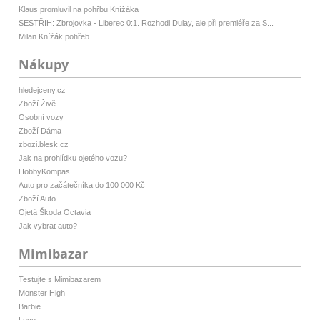
Klaus promluvil na pohřbu Knížáka
SESTŘIH: Zbrojovka - Liberec 0:1. Rozhodl Dulay, ale při premiéře za S...
Milan Knížák pohřeb
Nákupy
hledejceny.cz
Zboží Živě
Osobní vozy
Zboží Dáma
zbozi.blesk.cz
Jak na prohlídku ojetého vozu?
HobbyKompas
Auto pro začátečníka do 100 000 Kč
Zboží Auto
Ojetá Škoda Octavia
Jak vybrat auto?
Mimibazar
Testujte s Mimibazarem
Monster High
Barbie
Lego