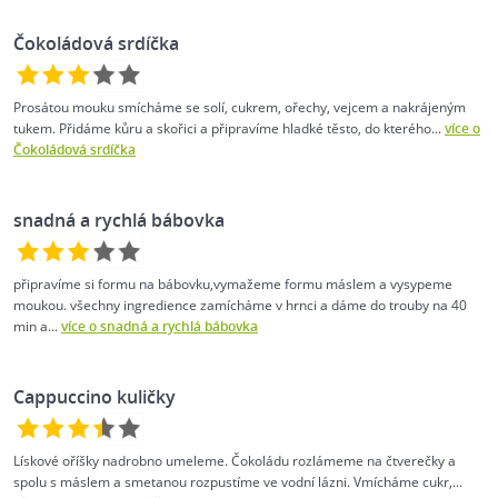
Čokoládová srdíčka
Prosátou mouku smícháme se solí, cukrem, ořechy, vejcem a nakrájeným
tukem. Přidáme kůru a skořici a připravíme hladké těsto, do kterého...
více o
Čokoládová srdíčka
snadná a rychlá bábovka
připravíme si formu na bábovku,vymažeme formu máslem a vysypeme
moukou. všechny ingredience zamícháme v hrnci a dáme do trouby na 40
min a...
více o snadná a rychlá bábovka
Cappuccino kuličky
Lískové oříšky nadrobno umeleme. Čokoládu rozlámeme na čtverečky a
spolu s máslem a smetanou rozpustíme ve vodní lázni. Vmícháme cukr,...