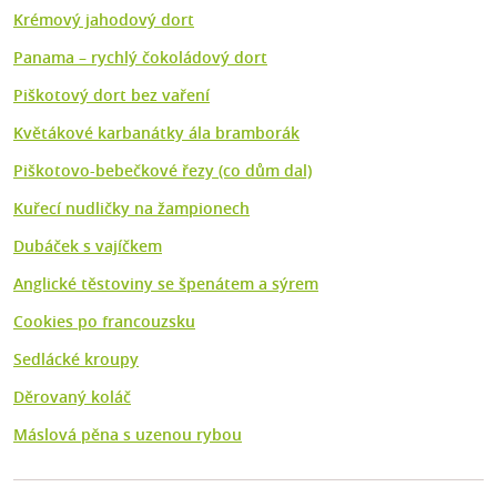
Krémový jahodový dort
Panama – rychlý čokoládový dort
Piškotový dort bez vaření
Květákové karbanátky ála bramborák
Piškotovo-bebečkové řezy (co dům dal)
Kuřecí nudličky na žampionech
Dubáček s vajíčkem
Anglické těstoviny se špenátem a sýrem
Cookies po francouzsku
Sedlácké kroupy
Děrovaný koláč
Máslová pěna s uzenou rybou