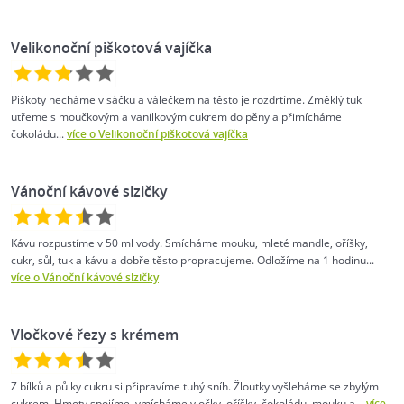
Velikonoční piškotová vajíčka
Piškoty necháme v sáčku a válečkem na těsto je rozdrtíme. Změklý tuk
utřeme s moučkovým a vanilkovým cukrem do pěny a přimícháme
čokoládu...
více o Velikonoční piškotová vajíčka
Vánoční kávové slzičky
Kávu rozpustíme v 50 ml vody. Smícháme mouku, mleté mandle, oříšky,
cukr, sůl, tuk a kávu a dobře těsto propracujeme. Odložíme na 1 hodinu...
více o Vánoční kávové slzičky
Vločkové řezy s krémem
Z bílků a půlky cukru si připravíme tuhý sníh. Žloutky vyšleháme se zbylým
cukrem. Hmoty spojíme, vmícháme vločky, oříšky, čokoládu, mouku a...
více