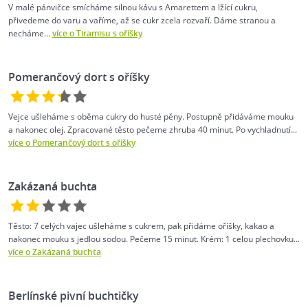
V malé pánvičce smícháme silnou kávu s Amarettem a lžící cukru,
přivedeme do varu a vaříme, až se cukr zcela rozvaří. Dáme stranou a
necháme...
více o Tiramisu s oříšky
Pomerančový dort s oříšky
Vejce ušleháme s oběma cukry do husté pěny. Postupně přidáváme mouku
a nakonec olej. Zpracované těsto pečeme zhruba 40 minut. Po vychladnutí...
více o Pomerančový dort s oříšky
Zakázaná buchta
Těsto: 7 celých vajec ušleháme s cukrem, pak přidáme oříšky, kakao a
nakonec mouku s jedlou sodou. Pečeme 15 minut. Krém: 1 celou plechovku...
více o Zakázaná buchta
Berlínské pivní buchtičky