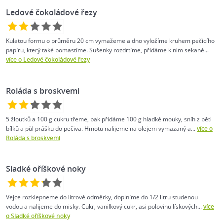
Ledové čokoládové řezy
Kulatou formu o průměru 20 cm vymažeme a dno vyložíme kruhem pečicího
papíru, který také pomastíme. Sušenky rozdrtíme, přidáme k nim sekané...
více o Ledové čokoládové řezy
Roláda s broskvemi
5 žloutků a 100 g cukru třeme, pak přidáme 100 g hladké mouky, sníh z pěti
bílků a půl prášku do pečiva. Hmotu nalijeme na olejem vymazaný a...
více o
Roláda s broskvemi
Sladké oříškové noky
Vejce rozklepneme do litrové odměrky, doplníme do 1/2 litru studenou
vodou a nalijeme do misky. Cukr, vanilkový cukr, asi polovinu lískových...
více
o Sladké oříškové noky