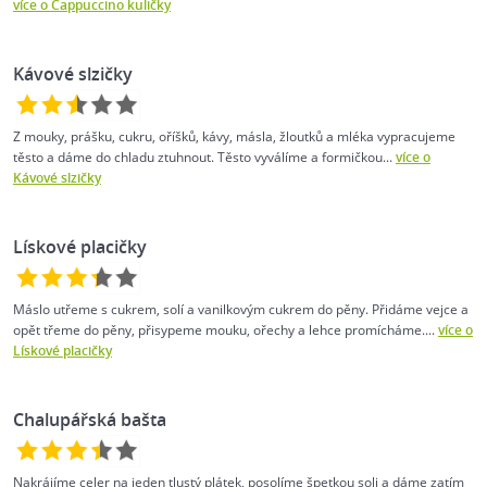
více o Cappuccino kuličky
Kávové slzičky
Z mouky, prášku, cukru, oříšků, kávy, másla, žloutků a mléka vypracujeme
těsto a dáme do chladu ztuhnout. Těsto vyválíme a formičkou...
více o
Kávové slzičky
Lískové placičky
Máslo utřeme s cukrem, solí a vanilkovým cukrem do pěny. Přidáme vejce a
opět třeme do pěny, přisypeme mouku, ořechy a lehce promícháme....
více o
Lískové placičky
Chalupářská bašta
Nakrájíme celer na jeden tlustý plátek, posolíme špetkou soli a dáme zatím