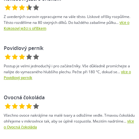
Z uvedených surovin vypracujeme na vále těsto. Lískové oříšky rozpůlíme.
Těsto rozdělíme na 80 stejných dílků. Do každého zabalíme půlku...
více o
Kokosoví ježci s oříškem
Povidlový perník
Postup je velmi jednoduchý i pro začátečníky. Vše důkladně promíchejte a
nalijte do vymazaného hlubšího plechu. Pečte při 180 °C, dokud se...
více o
Povidlový perník
Ovocná čokoláda
Všechno ovoce nakrájíme na malé tvary a odložíme vedle. Tmavou čokoládu
ohřejeme v mikrovlnce tak, aby se úplně rozpustila. Mezitím nadrtíme...
více
o Ovocná čokoláda