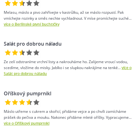
Melasu, máslo a pivo zahřívejte v kastrůlku, až se máslo rozpustí. Pak
vmíchejte rozinky a směs nechte vychladnout. V míse promíchejte suché...
více o Berlínské pivní buchtičky
Salát pro dobrou náladu
Ze zelí odstraníme vrchní listy a nakrouháme ho. Zalijeme vroucí vodou,
scedíme, vložíme do misky. Jablko i se slupkou nakrájíme na tenké...
více o
Salát pro dobrou náladu
Oříškový pumprnikl
Máslo utřeme s cukrem a skořicí, přidáme vejce a po chvíli zamícháme
prášek do pečiva a mouku. Nakonec přidáme mleté oříšky. Vypracujeme...
více o Oříškový pumprnikl