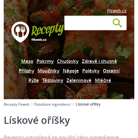
Fitweb.cz
Maso
Pokrmy
Chuťovky
Zdravě i chutně
Přílohy
Moučníky
Nápoje
Polévky
Ostatní
Rýže
Těstoviny
Zeleninové
Mléčné
Recepty Fitweb
Databáze ingrediencí
Lískové oříšky
Lískové oříšky
Recepty vytvořené za použití této ingredience