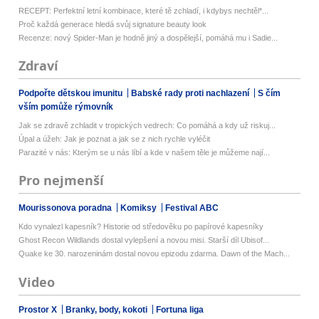
RECEPT: Perfektní letní kombinace, které tě zchladí, i kdybys nechtěl*...
Proč každá generace hledá svůj signature beauty look
Recenze: nový Spider-Man je hodně jiný a dospělejší, pomáhá mu i Sadie...
Zdraví
Podpořte dětskou imunitu
Babské rady proti nachlazení
S čím
vším pomůže rýmovník
Jak se zdravě zchladit v tropických vedrech: Co pomáhá a kdy už riskuj...
Úpal a úžeh: Jak je poznat a jak se z nich rychle vyléčit
Parazité v nás: Kterým se u nás líbí a kde v našem těle je můžeme nají...
Pro nejmenší
Mourissonova poradna
Komiksy
Festival ABC
Kdo vynalezl kapesník? Historie od středověku po papírové kapesníky
Ghost Recon Wildlands dostal vylepšení a novou misi. Starší díl Ubisof...
Quake ke 30. narozeninám dostal novou epizodu zdarma. Dawn of the Mach...
Video
Prostor X
Branky, body, kokoti
Fortuna liga