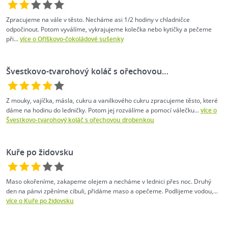
Zpracujeme na vále v těsto. Necháme asi 1/2 hodiny v chladničce
odpočinout. Potom vyválíme, vykrajujeme kolečka nebo kytičky a pečeme
při...
více o Oříškovo-čokoládové sušenky
Švestkovo-tvarohový koláč s ořechovou…
Z mouky, vajíčka, másla, cukru a vanilkového cukru zpracujeme těsto, které
dáme na hodinu do ledničky. Potom jej rozválíme a pomocí válečku...
více o
Švestkovo-tvarohový koláč s ořechovou drobenkou
Kuře po židovsku
Maso okořeníme, zakapeme olejem a necháme v lednici přes noc. Druhý
den na pánvi zpěníme cibuli, přidáme maso a opečeme. Podlijeme vodou,...
více o Kuře po židovsku