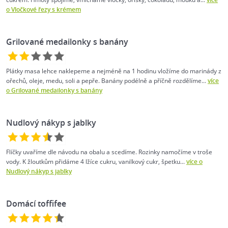
o Vločkové řezy s krémem
Grilované medailonky s banány
Plátky masa lehce naklepeme a nejméně na 1 hodinu vložíme do marinády z
ořechů, oleje, medu, soli a pepře. Banány podélně a příčně rozdělíme...
více
o Grilované medailonky s banány
Nudlový nákyp s jablky
Flíčky uvaříme dle návodu na obalu a scedíme. Rozinky namočíme v troše
vody. K žloutkům přidáme 4 lžíce cukru, vanilkový cukr, špetku...
více o
Nudlový nákyp s jablky
Domácí toffifee