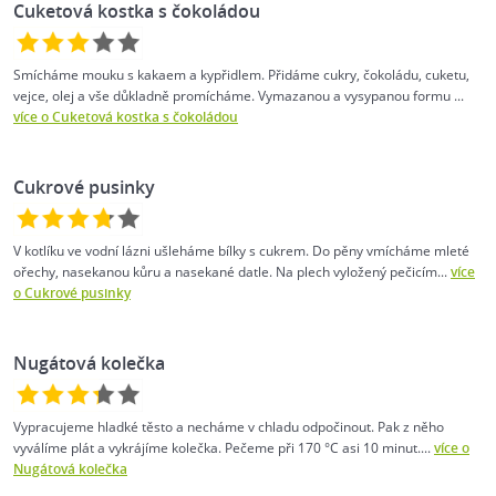
Cuketová kostka s čokoládou
Smícháme mouku s kakaem a kypřidlem. Přidáme cukry, čokoládu, cuketu,
vejce, olej a vše důkladně promícháme. Vymazanou a vysypanou formu ...
více o Cuketová kostka s čokoládou
Cukrové pusinky
V kotlíku ve vodní lázni ušleháme bílky s cukrem. Do pěny vmícháme mleté
ořechy, nasekanou kůru a nasekané datle. Na plech vyložený pečicím...
více
o Cukrové pusinky
Nugátová kolečka
Vypracujeme hladké těsto a necháme v chladu odpočinout. Pak z něho
vyválíme plát a vykrájíme kolečka. Pečeme při 170 °C asi 10 minut....
více o
Nugátová kolečka