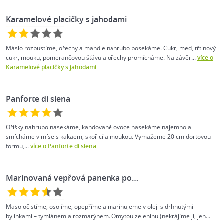
Karamelové placičky s jahodami
Máslo rozpustíme, ořechy a mandle nahrubo posekáme. Cukr, med, třtinový
cukr, mouku, pomerančovou šťávu a ořechy promícháme. Na závěr...
více o
Karamelové placičky s jahodami
Panforte di siena
Oříšky nahrubo nasekáme, kandované ovoce nasekáme najemno a
smícháme v míse s kakaem, skořicí a moukou. Vymažeme 20 cm dortovou
formu,...
více o Panforte di siena
Marinovaná vepřová panenka po…
Maso očistíme, osolíme, opepříme a marinujeme v oleji s drhnutými
bylinkami – tymiánem a rozmarýnem. Omytou zeleninu (nekrájíme ji, jen...