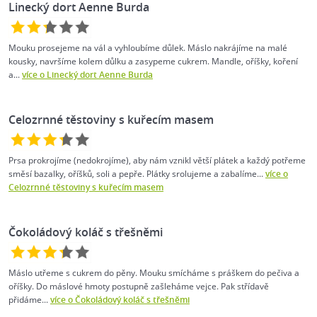
Linecký dort Aenne Burda
Mouku prosejeme na vál a vyhloubíme důlek. Máslo nakrájíme na malé
kousky, navršíme kolem důlku a zasypeme cukrem. Mandle, oříšky, koření
a...
více o Linecký dort Aenne Burda
Celozrnné těstoviny s kuřecím masem
Prsa prokrojíme (nedokrojíme), aby nám vznikl větší plátek a každý potřeme
směsí bazalky, oříšků, soli a pepře. Plátky srolujeme a zabalíme...
více o
Celozrnné těstoviny s kuřecím masem
Čokoládový koláč s třešněmi
Máslo utřeme s cukrem do pěny. Mouku smícháme s práškem do pečiva a
oříšky. Do máslové hmoty postupně zašleháme vejce. Pak střídavě
přidáme...
více o Čokoládový koláč s třešněmi