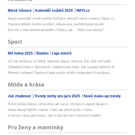
Blesk Vánoce
Kalendář svátků 2025
INFO.cz
Nejvýznamnější chvíle pohřbu Knížáka: Klempíř mluvil o hádce, Klaus vz...
Poprava během živého vysílání: Influencera zastřelil kartel na ulici
Decroix s Havránkem dováděli v Polsku, ale… Vědí o tom doma?
Sport
MS hokej 2025
Biatlon
Liga mistrů
Už rok neslezou ze hřiště: talisman Slavie i železný Srb. Kdo nechyběl...
Důkladná čistka v Barceloně i zablokovaná záda. Jak vypadá hektické lé...
Pikantní odhalení! Špehové tajné policie věděli o legendární krasubras...
Móda a krása
Jak zhubnout
Trendy nehty pro jaro 2025
Nové make-up trendy
Počet kuřáků klesá, zdravotníci ale varují: Výrobci e-cigaret lákají m...
Vedra dávají řidičům zabrat: 7 tipů, jak přežít jízdu v horku
5 rad pro vlasy plné lesku: Jak si užít léto bez zničených kadeří
Pro ženy a maminky