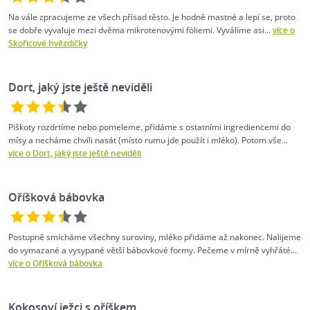
Na vále zpracujeme ze všech přísad těsto. Je hodně mastné a lepí se, proto
se dobře vyvaluje mezi dvěma mikrotenovými fóliemi. Vyválíme asi...
více o
Skořicové hvězdičky
Dort, jaký jste ještě neviděli
Piškoty rozdrtíme nebo pomeleme, přidáme s ostatními ingrediencemi do
mísy a necháme chvíli nasát (místo rumu jde použít i mléko). Potom vše...
více o Dort, jaký jste ještě neviděli
Oříšková bábovka
Postupně smícháme všechny suroviny, mléko přidáme až nakonec. Nalijeme
do vymazané a vysypané větší bábovkové formy. Pečeme v mírně vyhřáté...
více o Oříšková bábovka
Kokosoví ježci s oříškem