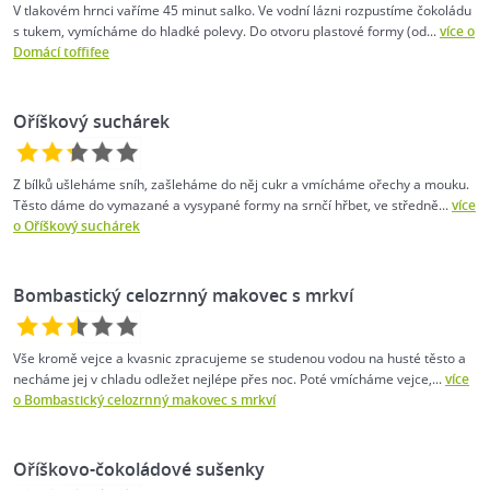
V tlakovém hrnci vaříme 45 minut salko. Ve vodní lázni rozpustíme čokoládu
s tukem, vymícháme do hladké polevy. Do otvoru plastové formy (od...
více o
Domácí toffifee
Oříškový suchárek
Z bílků ušleháme sníh, zašleháme do něj cukr a vmícháme ořechy a mouku.
Těsto dáme do vymazané a vysypané formy na srnčí hřbet, ve středně...
více
o Oříškový suchárek
Bombastický celozrnný makovec s mrkví
Vše kromě vejce a kvasnic zpracujeme se studenou vodou na husté těsto a
necháme jej v chladu odležet nejlépe přes noc. Poté vmícháme vejce,...
více
o Bombastický celozrnný makovec s mrkví
Oříškovo-čokoládové sušenky