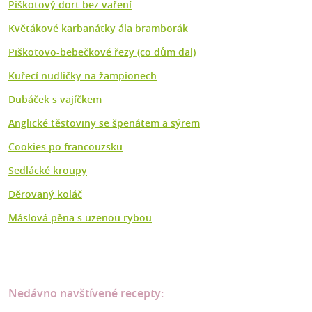
Piškotový dort bez vaření
Květákové karbanátky ála bramborák
Piškotovo-bebečkové řezy (co dům dal)
Kuřecí nudličky na žampionech
Dubáček s vajíčkem
Anglické těstoviny se špenátem a sýrem
Cookies po francouzsku
Sedlácké kroupy
Děrovaný koláč
Máslová pěna s uzenou rybou
Nedávno navštívené recepty: