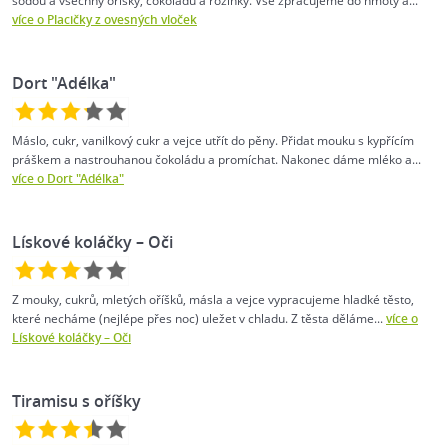
sodou a všechny oříšky, čokoládu a rozinky. Vše zpracujeme do hmoty a...
více o Placičky z ovesných vloček
Dort "Adélka"
Máslo, cukr, vanilkový cukr a vejce utřít do pěny. Přidat mouku s kypřícím
práškem a nastrouhanou čokoládu a promíchat. Nakonec dáme mléko a...
více o Dort "Adélka"
Lískové koláčky – Oči
Z mouky, cukrů, mletých oříšků, másla a vejce vypracujeme hladké těsto,
které necháme (nejlépe přes noc) uležet v chladu. Z těsta děláme...
více o
Lískové koláčky – Oči
Tiramisu s oříšky