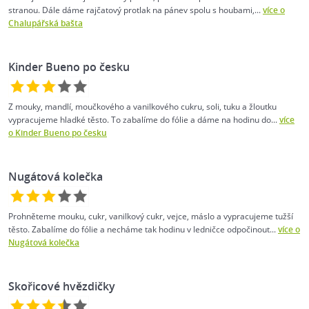
stranou. Dále dáme rajčatový protlak na pánev spolu s houbami,...
více o
Chalupářská bašta
Kinder Bueno po česku
Z mouky, mandlí, moučkového a vanilkového cukru, soli, tuku a žloutku
vypracujeme hladké těsto. To zabalíme do fólie a dáme na hodinu do...
více
o Kinder Bueno po česku
Nugátová kolečka
Prohněteme mouku, cukr, vanilkový cukr, vejce, máslo a vypracujeme tužší
těsto. Zabalíme do fólie a necháme tak hodinu v ledničce odpočinout...
více o
Nugátová kolečka
Skořicové hvězdičky