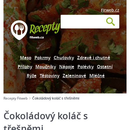
Fitweb.cz
Maso
Pokrmy
Chuťovky
Zdravě i chutně
Přílohy
Moučníky
Nápoje
Polévky
Ostatní
Rýže
Těstoviny
Zeleninové
Mléčné
Recepty Fitweb
Čokoládový koláč s třešněmi
Čokoládový koláč s
třešněmi