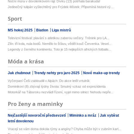
Noční můra v dovolenkovém ráji: Dívku (13) potrhala barakuda!
Jedinečný tulipán vyšlechtěný pro Frýdek-Místek: Připomíná historii vý...
Sport
MS hokej 2025
Biatlon
Liga mistrů
Televizní festival: plavání s atletikou zaberou večery. Trénink pro LA...
Zlín: tři kola, nula bodů. Nemělo to šťávu, věděl kouč Červenka. Vesel...
Legendy z černého kontinentu. Toto je 15 nejlepších afrických fotbalis...
Móda a krása
Jak zhubnout
Trendy nehty pro jaro 2025
Nové make-up trendy
Vyčerpaní Češi zabloudili v Alpách: Do akce letěl vrtulník
Dominikovi (8) zbývají týdny života: Smutný vzkaz od exprezidenta
Motorkář na Táborsku nezvládl řízení, vyjel mimo silnici: Nehodu nepře...
Pro ženy a maminky
Nejčastější novoroční předsevzetí
Miminko a mráz
Jak vybírat
letní dovolenou
Vracejí se vám doma dokola rýmy a angíny? Chyba může být v zubním kart...