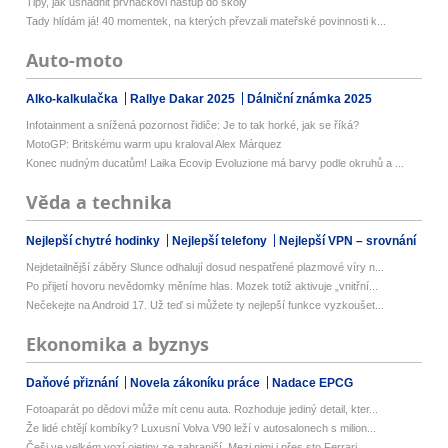
Tipy, jak usnadnit prvňáčkovi nástup do školy
Tady hlídám já! 40 momentek, na kterých převzali mateřské povinnosti k...
Auto-moto
Alko-kalkulačka
Rallye Dakar 2025
Dálniční známka 2025
Infotainment a snížená pozornost řidiče: Je to tak horké, jak se říká?
MotoGP: Britskému warm upu kraloval Alex Márquez
Konec nudným ducatům! Laika Ecovip Evoluzione má barvy podle okruhů a ...
Věda a technika
Nejlepší chytré hodinky
Nejlepší telefony
Nejlepší VPN – srovnání
Nejdetailnější záběry Slunce odhalují dosud nespatřené plazmové víry n...
Po přijetí hovoru nevědomky měníme hlas. Mozek totiž aktivuje „vnitřní...
Nečekejte na Android 17. Už teď si můžete ty nejlepší funkce vyzkoušet...
Ekonomika a byznys
Daňové přiznání
Novela zákoníku práce
Nadace EPCG
Fotoaparát po dědovi může mít cenu auta. Rozhoduje jediný detail, kter...
Že lidé chtějí kombíky? Luxusní Volva V90 leží v autosalonech s milion...
Češi ve velkém vozí ojetiny ze zahraničí. Mezi nimi i přes sto Ferrari...