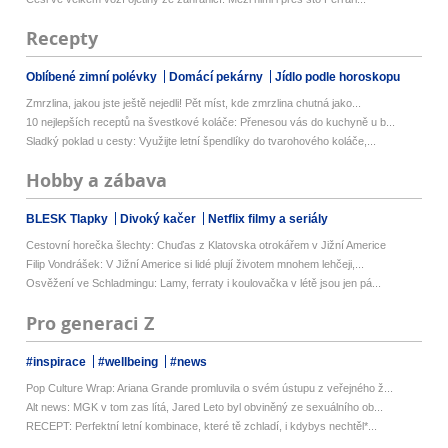
Recepty
Oblíbené zimní polévky
Domácí pekárny
Jídlo podle horoskopu
Zmrzlina, jakou jste ještě nejedli! Pět míst, kde zmrzlina chutná jako...
10 nejlepších receptů na švestkové koláče: Přenesou vás do kuchyně u b...
Sladký poklad u cesty: Využijte letní špendlíky do tvarohového koláče,...
Hobby a zábava
BLESK Tlapky
Divoký kačer
Netflix filmy a seriály
Cestovní horečka šlechty: Chuďas z Klatovska otrokářem v Jižní Americe
Filip Vondrášek: V Jižní Americe si lidé plují životem mnohem lehčeji,...
Osvěžení ve Schladmingu: Lamy, ferraty i koulovačka v létě jsou jen pá...
Pro generaci Z
#inspirace
#wellbeing
#news
Pop Culture Wrap: Ariana Grande promluvila o svém ústupu z veřejného ž...
Alt news: MGK v tom zas lítá, Jared Leto byl obviněný ze sexuálního ob...
RECEPT: Perfektní letní kombinace, které tě zchladí, i kdybys nechtěl*...