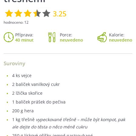
3.25
hodnoceno:
12
Příprava:
Porce:
Kalorie:
40 minut
neuvedeno
neuvedeno
Suroviny
4
ks vejce
2
balíček vanilkový cukr
2
lžička skořice
1
balíček prášek do pečiva
200
g hera
1
kg třešně
vypeckované třešně – může být kompot, pak
ale dejte do těsta o něco méně cukru
250
g lískové oříšky
jemně nastrouhané