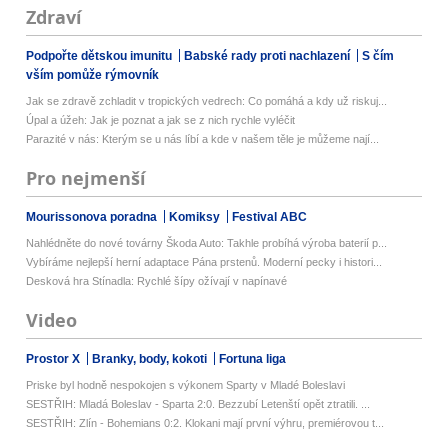
Zdraví
Podpořte dětskou imunitu
Babské rady proti nachlazení
S čím
vším pomůže rýmovník
Jak se zdravě zchladit v tropických vedrech: Co pomáhá a kdy už riskuj...
Úpal a úžeh: Jak je poznat a jak se z nich rychle vyléčit
Parazité v nás: Kterým se u nás líbí a kde v našem těle je můžeme nají...
Pro nejmenší
Mourissonova poradna
Komiksy
Festival ABC
Nahlédněte do nové továrny Škoda Auto: Takhle probíhá výroba baterií p...
Vybíráme nejlepší herní adaptace Pána prstenů. Moderní pecky i histori...
Desková hra Stínadla: Rychlé šípy ožívají v napínavé
Video
Prostor X
Branky, body, kokoti
Fortuna liga
Priske byl hodně nespokojen s výkonem Sparty v Mladé Boleslavi
SESTŘIH: Mladá Boleslav - Sparta 2:0. Bezzubí Letenští opět ztratili. ...
SESTŘIH: Zlín - Bohemians 0:2. Klokani mají první výhru, premiérovou t...