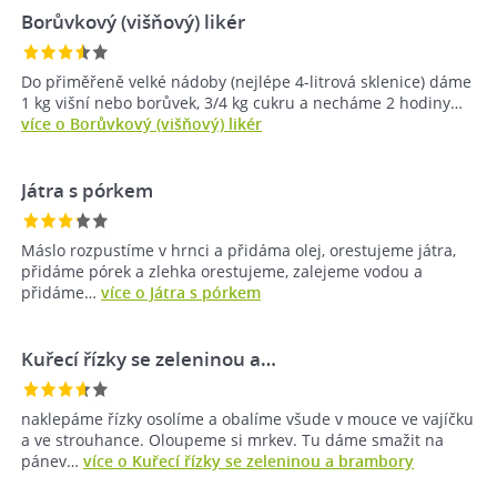
Borůvkový (višňový) likér
Do přiměřeně velké nádoby (nejlépe 4-litrová sklenice) dáme
1 kg višní nebo borůvek, 3/4 kg cukru a necháme 2 hodiny…
více o Borůvkový (višňový) likér
Játra s pórkem
Máslo rozpustíme v hrnci a přidáma olej, orestujeme játra,
přidáme pórek a zlehka orestujeme, zalejeme vodou a
přidáme…
více o Játra s pórkem
Kuřecí řízky se zeleninou a…
naklepáme řízky osolíme a obalíme všude v mouce ve vajíčku
a ve strouhance. Oloupeme si mrkev. Tu dáme smažit na
pánev…
více o Kuřecí řízky se zeleninou a brambory