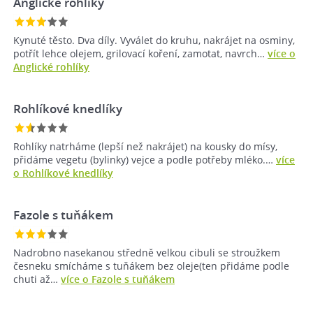
Anglické rohlíky
Kynuté těsto. Dva díly. Vyválet do kruhu, nakrájet na osminy,
potřít lehce olejem, grilovací koření, zamotat, navrch…
více o
Anglické rohlíky
Rohlíkové knedlíky
Rohlíky natrháme (lepší než nakrájet) na kousky do mísy,
přidáme vegetu (bylinky) vejce a podle potřeby mléko.…
více
o Rohlíkové knedlíky
Fazole s tuňákem
Nadrobno nasekanou středně velkou cibuli se stroužkem
česneku smícháme s tuňákem bez oleje(ten přidáme podle
chuti až…
více o Fazole s tuňákem