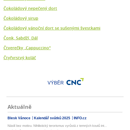
Čokoládový nepečený dort
Čokoládový sirup
Čokoládový vánoční dort se sušenými švestkami
Čonk, Sabdží, Dál
Čtverečky „Cappuccino"
Čtyřvrstvý koláč
VÝBĚR
Aktuálně
Blesk Vánoce
Kalendář svátků 2025
INFO.cz
Násilí bez motivu. Nihilistický terorismus vyrůstá z temných koutů int...