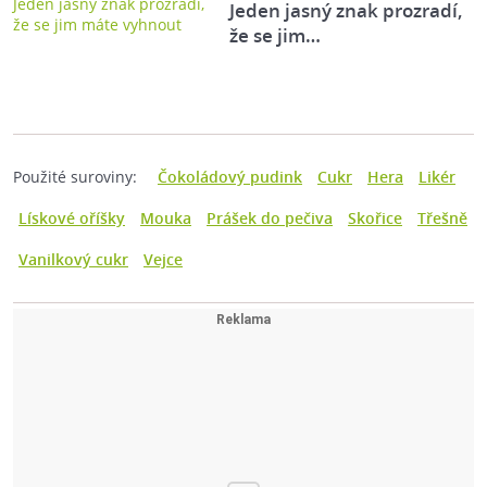
Jeden jasný znak prozradí,
že se jim…
Použité suroviny:
Čokoládový pudink
Cukr
Hera
Likér
Lískové oříšky
Mouka
Prášek do pečiva
Skořice
Třešně
Vanilkový cukr
Vejce