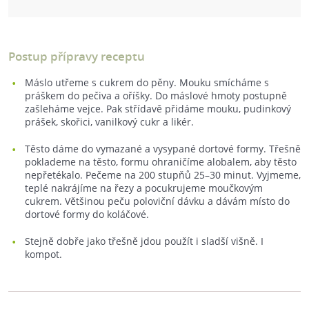
Postup přípravy receptu
Máslo utřeme s cukrem do pěny. Mouku smícháme s
práškem do pečiva a oříšky. Do máslové hmoty postupně
zašleháme vejce. Pak střídavě přidáme mouku, pudinkový
prášek, skořici, vanilkový cukr a likér.
Těsto dáme do vymazané a vysypané dortové formy. Třešně
poklademe na těsto, formu ohraničíme alobalem, aby těsto
nepřetékalo. Pečeme na 200 stupňů 25–30 minut. Vyjmeme,
teplé nakrájíme na řezy a pocukrujeme moučkovým
cukrem. Většinou peču poloviční dávku a dávám místo do
dortové formy do koláčové.
Stejně dobře jako třešně jdou použít i sladší višně. I
kompot.