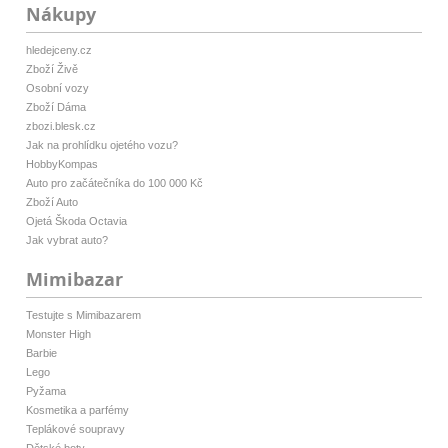
Nákupy
hledejceny.cz
Zboží Živě
Osobní vozy
Zboží Dáma
zbozi.blesk.cz
Jak na prohlídku ojetého vozu?
HobbyKompas
Auto pro začátečníka do 100 000 Kč
Zboží Auto
Ojetá Škoda Octavia
Jak vybrat auto?
Mimibazar
Testujte s Mimibazarem
Monster High
Barbie
Lego
Pyžama
Kosmetika a parfémy
Teplákové soupravy