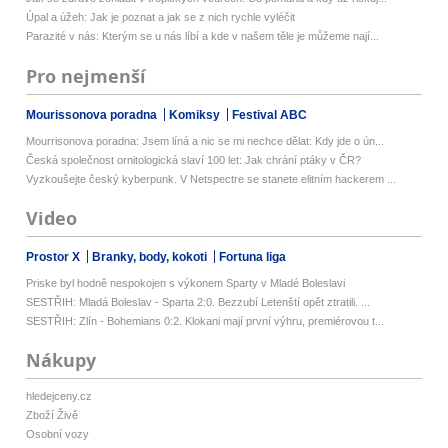
Úpal a úžeh: Jak je poznat a jak se z nich rychle vyléčit
Parazité v nás: Kterým se u nás líbí a kde v našem těle je můžeme nají...
Pro nejmenší
Mourissonova poradna
Komiksy
Festival ABC
Mourrisonova poradna: Jsem líná a nic se mi nechce dělat: Kdy jde o ún...
Česká společnost ornitologická slaví 100 let: Jak chrání ptáky v ČR?
Vyzkoušejte český kyberpunk. V Netspectre se stanete elitním hackerem ...
Video
Prostor X
Branky, body, kokoti
Fortuna liga
Priske byl hodně nespokojen s výkonem Sparty v Mladé Boleslavi
SESTŘIH: Mladá Boleslav - Sparta 2:0. Bezzubí Letenští opět ztratili. ...
SESTŘIH: Zlín - Bohemians 0:2. Klokani mají první výhru, premiérovou t...
Nákupy
hledejceny.cz
Zboží Živě
Osobní vozy