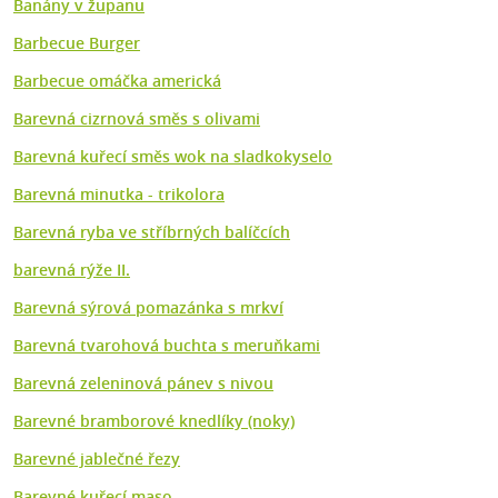
Banány v županu
Barbecue Burger
Barbecue omáčka americká
Barevná cizrnová směs s olivami
Barevná kuřecí směs wok na sladkokyselo
Barevná minutka - trikolora
Barevná ryba ve stříbrných balíčcích
barevná rýže II.
Barevná sýrová pomazánka s mrkví
Barevná tvarohová buchta s meruňkami
Barevná zeleninová pánev s nivou
Barevné bramborové knedlíky (noky)
Barevné jablečné řezy
Barevné kuřecí maso