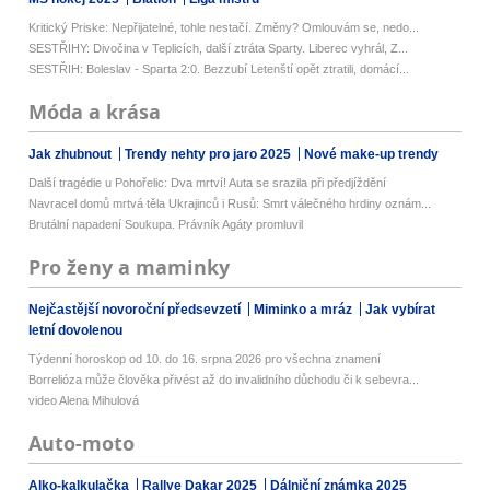
Kritický Priske: Nepřijatelné, tohle nestačí. Změny? Omlouvám se, nedo...
SESTŘIHY: Divočina v Teplicích, další ztráta Sparty. Liberec vyhrál, Z...
SESTŘIH: Boleslav - Sparta 2:0. Bezzubí Letenští opět ztratili, domácí...
Móda a krása
Jak zhubnout
Trendy nehty pro jaro 2025
Nové make-up trendy
Další tragédie u Pohořelic: Dva mrtví! Auta se srazila při předjíždění
Navracel domů mrtvá těla Ukrajinců i Rusů: Smrt válečného hrdiny oznám...
Brutální napadení Soukupa. Právník Agáty promluvil
Pro ženy a maminky
Nejčastější novoroční předsevzetí
Miminko a mráz
Jak vybírat
letní dovolenou
Týdenní horoskop od 10. do 16. srpna 2026 pro všechna znamení
Borrelióza může člověka přivést až do invalidního důchodu či k sebevra...
video Alena Mihulová
Auto-moto
Alko-kalkulačka
Rallye Dakar 2025
Dálniční známka 2025