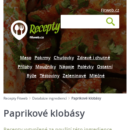
Fitweb.cz
Maso
Pokrmy
Chuťovky
Zdravě i chutně
Přílohy
Moučníky
Nápoje
Polévky
Ostatní
Rýže
Těstoviny
Zeleninové
Mléčné
Recepty Fitweb
Databáze ingrediencí
Paprikové klobásy
Paprikové klobásy
Recepty vytvořené za použití této ingredience