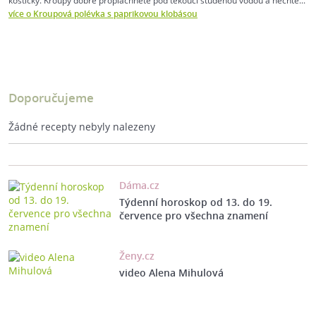
kostičky. Kroupy dobře propláchněte pod tekoucí studenou vodou a nechte...
více o Kroupová polévka s paprikovou klobásou
Doporučujeme
Žádné recepty nebyly nalezeny
Dáma.cz
Týdenní horoskop od 13. do 19.
července pro všechna znamení
Ženy.cz
video Alena Mihulová