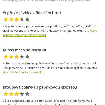
Vepřové závitky v římském hrnci
Plátky masa naklepeme, osolíme, popepříme, potřeme hořčicí, přidáme
cibuli nakrájenou na kolečka, půlku klobásy a nakrájenou okurku....
více o
Vepřové závitky v římském hrnci
Kuřecí maso po horácku
Kuřecí prsa nakrájíme na plátky, osolíme, opepříme a opečeme na másle.
Podlijeme vodou a dusíme do měkka (můžeme zahustit jíškou). Slaninu a...
více o Kuřecí maso po horácku
Kroupová polévka s paprikovou klobásou
Bůček, oloupanou cibuli, očištěnou mrkev a pórek nakrájejte na malé