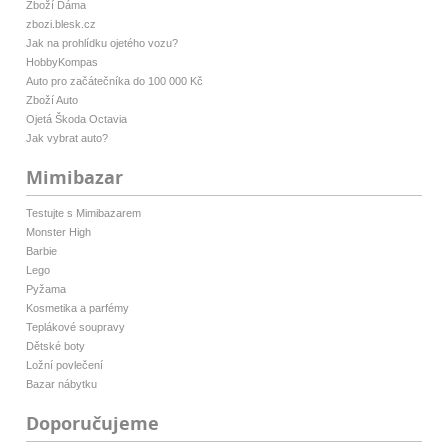
Zboží Dáma
zbozi.blesk.cz
Jak na prohlídku ojetého vozu?
HobbyKompas
Auto pro začátečníka do 100 000 Kč
Zboží Auto
Ojetá Škoda Octavia
Jak vybrat auto?
Mimibazar
Testujte s Mimibazarem
Monster High
Barbie
Lego
Pyžama
Kosmetika a parfémy
Teplákové soupravy
Dětské boty
Ložní povlečení
Bazar nábytku
Doporučujeme