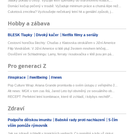
Sladký poklad u cesty: Využijte letní špendlíky do tvarohového koláče,...
Domácí kečup pečený v troubě: Vyžaduje minimum práce a chutná lépe než...
Cuketová zmrzlina? Vyzkoušejte nečekaný letní hit a geniální způsob, j...
Hobby a zábava
BLESK Tlapky
Divoký kačer
Netflix filmy a seriály
Cestovní horečka šlechty: Chuďas z Klatovska otrokářem v Jižní Americe
Filip Vondrášek: V Jižní Americe si lidé plují životem mnohem lehčeji,...
Osvěžení ve Schladmingu: Lamy, ferraty i koulovačka v létě jsou jen pá...
Pro generaci Z
#inspirace
#wellbeing
#news
Pop Culture Wrap: Ariana Grande promluvila o svém ústupu z veřejného ž...
Alt news: MGK v tom zas lítá, Jared Leto byl obviněný ze sexuálního ob...
RECEPT: Perfektní letní kombinace, které tě zchladí, i kdybys nechtěl*...
Zdraví
Podpořte dětskou imunitu
Babské rady proti nachlazení
S čím
vším pomůže rýmovník
Jak se zdravě zchladit v tropických vedrech: Co pomáhá a kdy už riskuj...