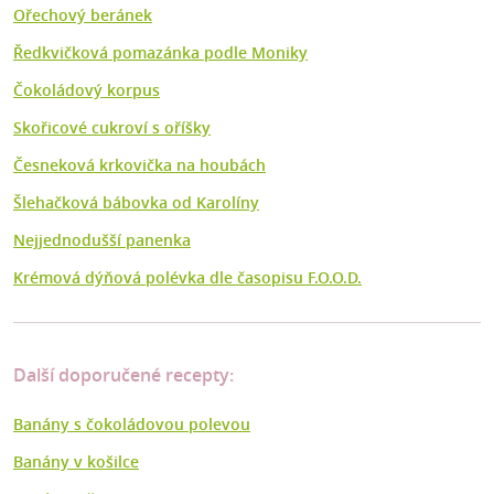
Ořechový beránek
Ředkvičková pomazánka podle Moniky
Čokoládový korpus
Skořicové cukroví s oříšky
Česneková krkovička na houbách
Šlehačková bábovka od Karolíny
Nejjednodušší panenka
Krémová dýňová polévka dle časopisu F.O.O.D.
Další doporučené recepty:
Banány s čokoládovou polevou
Banány v košilce