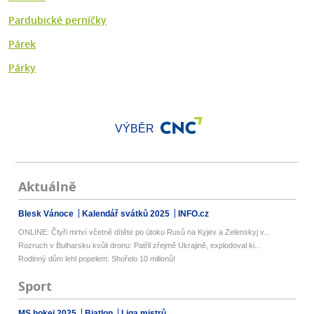
Pardubické perníčky
Párek
Párky
VÝBĚR
Aktuálně
Blesk Vánoce
Kalendář svátků 2025
INFO.cz
ONLINE: Čtyři mrtví včetně dítěte po útoku Rusů na Kyjev a Zelenskyj v...
Rozruch v Bulharsku kvůli dronu: Patřil zřejmě Ukrajině, explodoval ki...
Rodinný dům lehl popelem: Shořelo 10 milionů!
Sport
MS hokej 2025
Biatlon
Liga mistrů