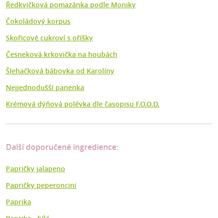
Ředkvičková pomazánka podle Moniky
Čokoládový korpus
Skořicové cukroví s oříšky
Česneková krkovička na houbách
Šlehačková bábovka od Karolíny
Nejjednodušší panenka
Krémová dýňová polévka dle časopisu F.O.O.D.
Další doporučené ingredience:
Papričky jalapeno
Papričky peperoncini
Paprika