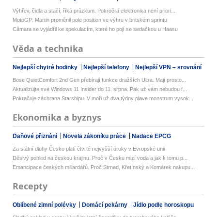
Výhřev, čidla a stačí, říká průzkum. Pokročilá elektronika není priori...
MotoGP: Martin proměnil pole position ve výhru v britském sprintu
Câmara se vyjádřil ke spekulacím, které ho pojí se sedačkou u Haasu
Věda a technika
Nejlepší chytré hodinky
Nejlepší telefony
Nejlepší VPN – srovnání
Bose QuietComfort 2nd Gen přebírají funkce dražších Ultra. Mají prosto...
Aktualizujte své Windows 11 Insider do 11. srpna. Pak už vám nebudou f...
Pokračuje záchrana Starshipu. V moři už dva týdny plave monstrum vysok...
Ekonomika a byznys
Daňové přiznání
Novela zákoníku práce
Nadace EPCG
Za státní dluhy Česko platí čtvrté nejvyšší úroky v Evropské unii
Děsivý pohled na českou krajinu. Proč v Česku mizí voda a jak k tomu p...
Emancipace českých miliardářů. Proč Strnad, Křetínský a Komárek nakupu...
Recepty
Oblíbené zimní polévky
Domácí pekárny
Jídlo podle horoskopu