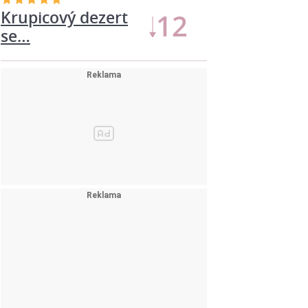
Krupicový dezert
14
se…