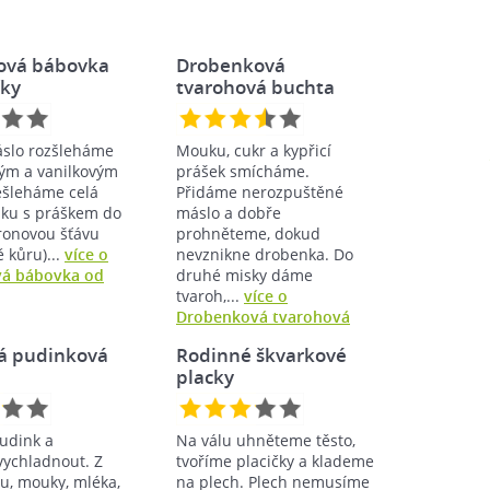
vá bábovka
Drobenková
čky
tvarohová buchta
slo rozšleháme
Mouku, cukr a kypřicí
vým a vanilkovým
prášek smícháme.
ešleháme celá
Přidáme nerozpuštěné
uku s práškem do
máslo a dobře
tronovou šťávu
prohněteme, dokud
 kůru)...
více o
nevznikne drobenka. Do
á bábovka od
druhé misky dáme
tvaroh,...
více o
Drobenková tvarohová
buchta
á pudinková
Rodinné škvarkové
placky
udink a
Na válu uhněteme těsto,
ychladnout. Z
tvoříme placičky a klademe
ru, mouky, mléka,
na plech. Plech nemusíme