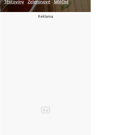
e
Těstoviny
Zeleninové
Mléčné