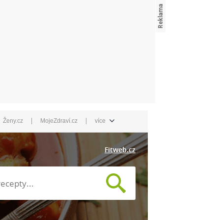
|
|
Ženy.cz
MojeZdraví.cz
více
Fitweb.cz