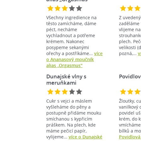
Všechny ingredience na
Z uvedený
těsto zamícháme, dáme
zaděláme t
péct, necháme
vlijeme n
vychladnout a potřeme
strouhank
krémem. Nakonec
plech. Pe
posypeme sekanými
velikosti 
ořechy a postříkáme...
více
pozná,...
v
o Ananasový moučník
alias „Orgasmus"
Dunajské vlny s
Povidlo
meruňkami
Cukr s vejci a máslem
Žloutky, c
vyšleháme do pěny a
vanilkový c
postupně přidáme mouku
povidel u
smíchanou s kypřicím
krém, do 
práškem. Na plech, kde
vmícháme 
máme pečicí papír,
bílků a mo
vylijeme...
více o Dunajské
Povidlová