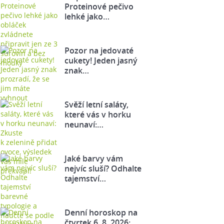
Proteinové pečivo
lehké jako…
Pozor na jedovaté
cukety! Jeden jasný
znak…
Svěží letní saláty,
které vás v horku
neunaví:…
Jaké barvy vám
nejvíc sluší? Odhalte
tajemství…
Denní horoskop na
čtvrtek 6. 8. 2026: