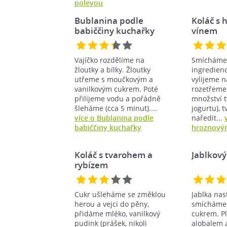
polevou
Bublanina podle
Koláč s
babiččiny kuchařky
vínem
Vajíčko rozdělíme na
Smícháme
žloutky a bílky. Žloutky
ingredienc
utřeme s moučkovým a
vylijeme n
vanilkovým cukrem. Poté
rozetřeme
přilijeme vodu a pořádně
množství 
šleháme (cca 5 minut)....
jogurtu),
více o Bublanina podle
naředit...
babiččiny kuchařky
hroznový
Koláč s tvarohem a
Jablkov
rybízem
Cukr ušleháme se změklou
Jablka na
herou a vejci do pěny,
smícháme 
přidáme mléko, vanilkový
cukrem. P
pudink (prášek, nikoli
alobalem 