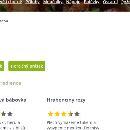
vě i chutně
Přílohy
Moučníky
Nápoje
Polévky
Ostatní
Rýž
ečiva
k
Hořčičný prášek
gredience
vá bábovka
Hrabenciny rezy
ukr, heru a
Plech vymazeme tukem a
řeme - z bílků
vysypeme moukou.Do mísy