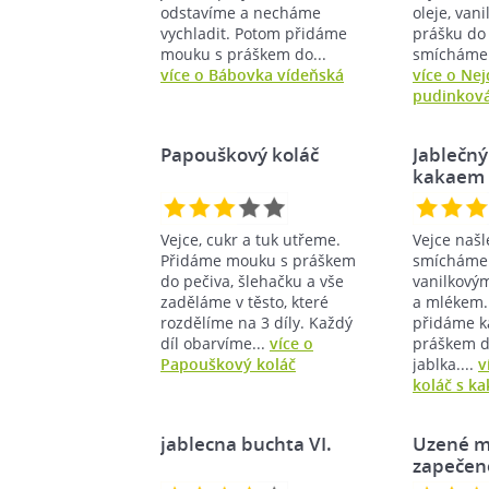
odstavíme a necháme
oleje, van
vychladit. Potom přidáme
prášku do
mouku s práškem do...
smícháme t
více o Bábovka vídeňská
více o Ne
pudinkov
Papouškový koláč
Jablečný
kakaem
Vejce, cukr a tuk utřeme.
Vejce naš
Přidáme mouku s práškem
smícháme 
do pečiva, šlehačku a vše
vanilkový
zaděláme v těsto, které
a mlékem.
rozdělíme na 3 díly. Každý
přidáme k
díl obarvíme...
více o
práškem d
Papouškový koláč
jablka....
v
koláč s k
jablecna buchta VI.
Uzené m
zapečen
těstíčku