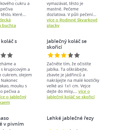
ilkového cukru a
vymazávat, těsto je
 pečiva
mastné. Pečeme
ěsto, které...
dozlatova. V půli pečení...
jdecká
více o Rodinné škvarkové
á buchta
placky
 koláč s
Jablečný koláč se
skořicí
leháme a
Začněte tím, že očistíte
s krupicovým a
jablka. Ta oškrábejte,
m cukrem, olejem
zbavte je jádřinců a
 Nakonec
nakrájejte na malé kostičky
akao, mouku s
velké asi 1x1 cm. Vejce
o pečiva a
dejte do mísy,...
více o
íce o Jablečný
Jablečný koláč se skořicí
akaem
aso
Lehké jablečné řezy
é v pivním