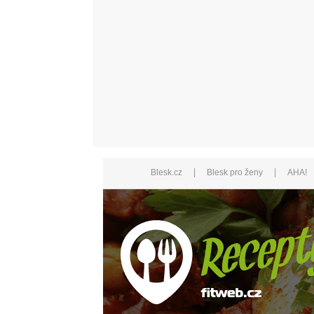
|
|
Blesk.cz
Blesk pro ženy
AHA!