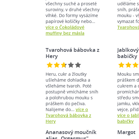
všechny suché a proseté
uděláme s
suroviny, v druhé všechny
sníh, práš
vlhké. Do formy vysázíme
mouku - v
papírové košíčky nebo...
vymazat f
více o Čokoládové
Tvarohov
muffiny bez másla
Tvarohová bábovka z
Jablkový
Hery
babičky
Heru, cukr a žloutky
Mouku sm
ušleháme dohladka a
práškem d
všleháme tvaroh. Poté
cukrem a 
postupně vmícháme sníh
promíchám
a polohrubou mouku s
středu sm
práškem do pečiva.
jamku, vk
Nalijeme do...
více o
vejce, při
Tvarohová bábovka z
více o Jab
Hery
babičky
Ananasový moučník
Margot
alias „Orgasmus"