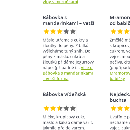
vlny s meruňkami
Bábovka s
Mramoro
mandarinkami – vetší
od babi
forma
Máslo utřeme s cukry a
Změklé má
žloutky do pěny. Z bílků
s krupico
vyšleháme tuhý sníh. Do
cukrem, v
pěny z másla, cukrů a
vejce, mo
žloutků přidáme jogurtový
pečiva, ci
nápoj (případně i...
více o
(popřípadě
Bábovka s mandarinkami
Mramorov
– vetší forma
babičky
Bábovka vídeňská
Nejdeck
buchta
Mléko, krupicový cukr,
Uvaříme p
máslo a kakao dáme vařit.
necháme v
Jakmile přejde varem,
vajec, cuk