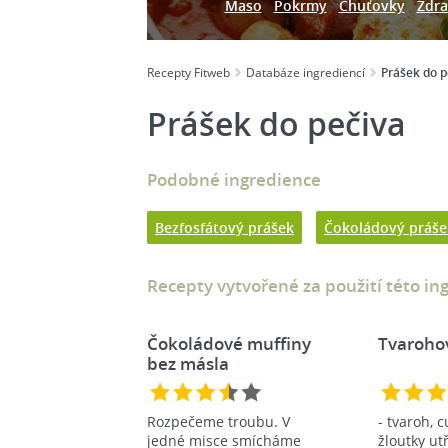
Maso
Pokrmy
Chuťovky
Zdra
Recepty Fitweb
Databáze ingrediencí
Prášek do p
Prášek do pečiva
Podobné ingredience
Bezfosfátový prášek
Čokoládový práše
Recepty vytvořené za použití této in
Čokoládové muffiny
Tvaroho
bez másla
Rozpečeme troubu. V
- tvaroh, c
jedné misce smícháme
žloutky ut