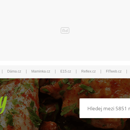
|
|
|
|
|
|
Dáma.cz
Maminka.cz
E15.cz
Reflex.cz
FITweb.cz