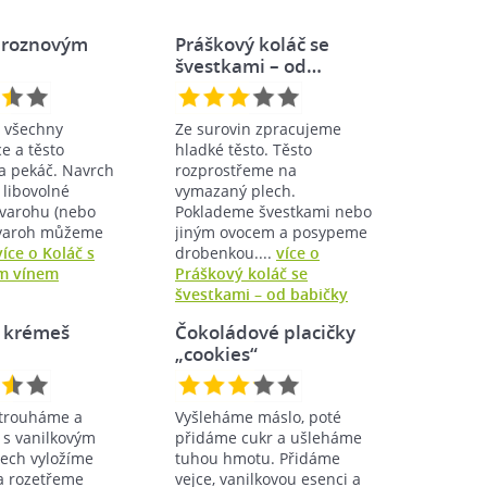
 hroznovým
Práškový koláč se
švestkami – od…
 všechny
Ze surovin zpracujeme
e a těsto
hladké těsto. Těsto
a pekáč. Navrch
rozprostřeme na
 libovolné
vymazaný plech.
tvarohu (nebo
Poklademe švestkami nebo
 tvaroh můžeme
jiným ovocem a posypeme
více o Koláč s
drobenkou....
více o
m vínem
Práškový koláč se
švestkami – od babičky
Šilinkové
ý krémeš
Čokoládové placičky
„cookies“
strouháme a
Vyšleháme máslo, poté
s vanilkovým
přidáme cukr a ušleháme
lech vyložíme
tuhou hmotu. Přidáme
a rozetřeme
vejce, vanilkovou esenci a