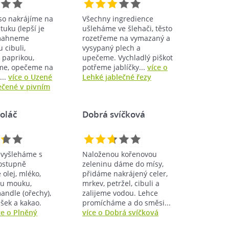
o nakrájíme na
Všechny ingredience
tuku (lepší je
ušleháme ve šlehači, těsto
smahneme
rozetřeme na vymazaný a
 cibuli,
vysypaný plech a
 paprikou,
upečeme. Vychladlý piškot
me, opečeme na
potřeme jablíčky...
více o
...
více o Uzené
Lehké jablečné řezy
čené v pivním
oláč
Dobrá svíčková
 vyšleháme s
Naloženou kořenovou
ostupně
zeleninu dáme do mísy,
olej, mléko,
přidáme nakrájený celer,
u mouku,
mrkev, petržel, cibuli a
andle (ořechy),
zalijeme vodou. Lehce
ášek a kakao.
promícháme a do směsi...
ce o Plněný
více o Dobrá svíčková