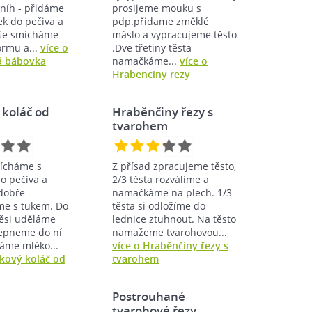
níh - přidáme
prosijeme mouku s
ek do pečiva a
pdp.přidame změklé
še smícháme -
máslo a vypracujeme těsto
ormu a...
více o
.Dve třetiny těsta
á bábovka
namačkáme...
více o
Hrabenciny rezy
 koláč od
Hraběnčiny řezy s
tvarohem
ícháme s
Z přísad zpracujeme těsto,
o pečiva a
2/3 těsta rozválíme a
dobře
namačkáme na plech. 1/3
e s tukem. Do
těsta si odložíme do
ěsi uděláme
lednice ztuhnout. Na těsto
lepneme do ní
namažeme tvarohovou...
dáme mléko...
více o Hraběnčiny řezy s
lkový koláč od
tvarohem
Postrouhané
tvarohové řezy