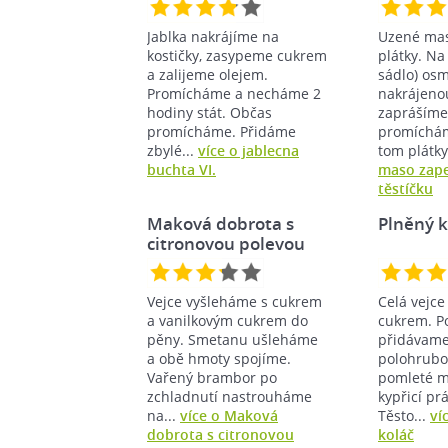
Jablka nakrájíme na
Uzené mas
kostičky, zasypeme cukrem
plátky. Na 
a zalijeme olejem.
sádlo) o
Promícháme a necháme 2
nakrájenou
hodiny stát. Občas
zaprášíme
promícháme. Přidáme
promíchá
zbylé...
více o jablecna
tom plátky
buchta VI.
maso zape
těstíčku
Maková dobrota s
Plněný k
citronovou polevou
Vejce vyšleháme s cukrem
Celá vejce
a vanilkovým cukrem do
cukrem. P
pěny. Smetanu ušleháme
přidávame 
a obě hmoty spojíme.
polohrubo
Vařený brambor po
pomleté m
zchladnutí nastrouháme
kypřicí pr
na...
více o Maková
Těsto...
ví
dobrota s citronovou
koláč