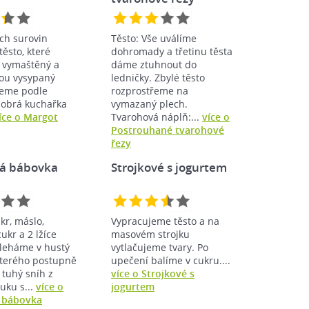
ch surovin
Těsto: Vše uválíme
ěsto, které
dohromady a třetinu těsta
a vymaštěný a
dáme ztuhnout do
ou vysypaný
ledničky. Zbylé těsto
čeme podle
rozprostřeme na
(dobrá kuchařka
vymazaný plech.
íce o Margot
Tvarohová náplň:...
více o
Postrouhané tvarohové
řezy
vá bábovka
Strojkové s jogurtem
ukr, máslo,
Vypracujeme těsto a na
ukr a 2 lžíce
masovém strojku
šleháme v hustý
vytlačujeme tvary. Po
kterého postupně
upečení balíme v cukru....
tuhý sníh z
více o Strojkové s
uku s...
více o
jogurtem
 bábovka