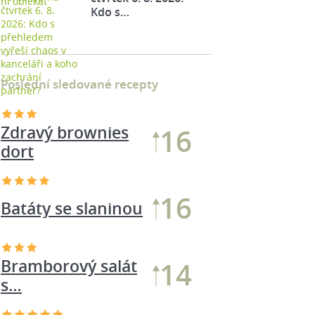
Kdo s…
Poslední sledované recepty
Zdravý brownies
18
dort
Bramborový salát
16
s…
14
Batáty se slaninou