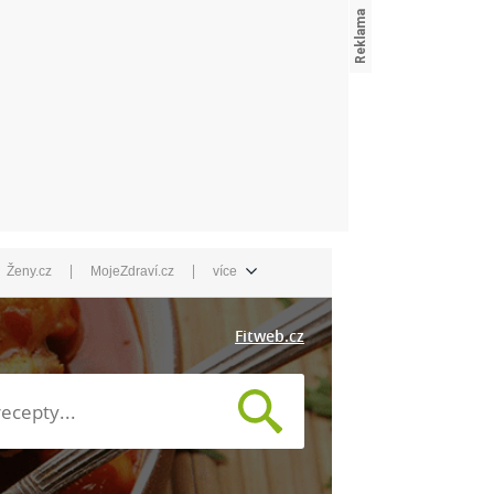
|
|
Ženy.cz
MojeZdraví.cz
více
Fitweb.cz