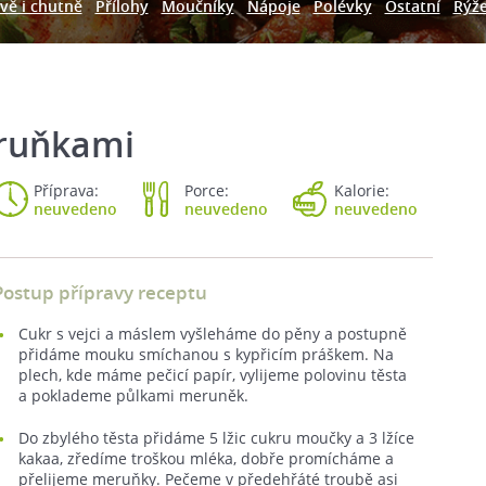
vě i chutně
Přílohy
Moučníky
Nápoje
Polévky
Ostatní
Rýž
eruňkami
Příprava:
Porce:
Kalorie:
neuvedeno
neuvedeno
neuvedeno
Postup přípravy receptu
Cukr s vejci a máslem vyšleháme do pěny a postupně
přidáme mouku smíchanou s kypřicím práškem. Na
plech, kde máme pečicí papír, vylijeme polovinu těsta
a poklademe půlkami meruněk.
Do zbylého těsta přidáme 5 lžic cukru moučky a 3 lžíce
kakaa, zředíme troškou mléka, dobře promícháme a
přelijeme meruňky. Pečeme v předehřáté troubě asi