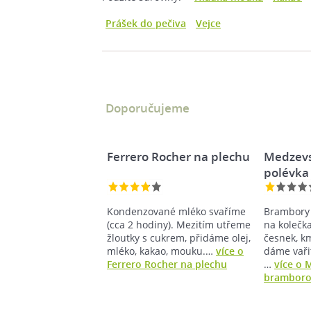
Prášek do pečiva
Vejce
Doporučujeme
Ferrero Rocher na plechu
Medzev
polévka
Kondenzované mléko svaříme
Brambory 
(cca 2 hodiny). Mezitím utřeme
na kolečka
žloutky s cukrem, přidáme olej,
česnek, km
mléko, kakao, mouku.…
více o
dáme vaři
Ferrero Rocher na plechu
…
více o 
bramboro