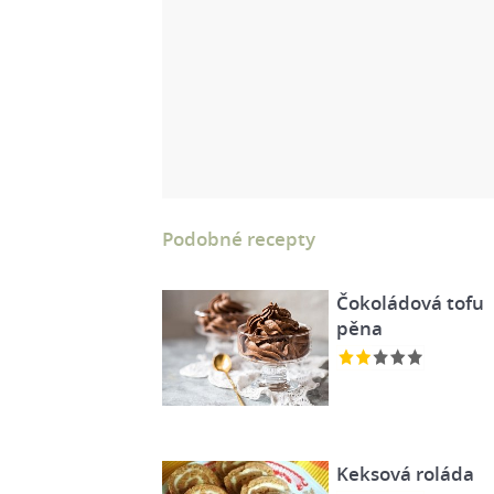
Podobné recepty
Čokoládová tofu
pěna
Keksová roláda