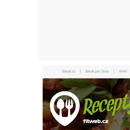
|
|
Blesk.cz
Blesk pro ženy
AHA!