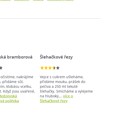
ská bramborová
Šlehačkové řezy
očistíme, nakrájíme
Vejce s cukrem ušleháme,
, přidáme sůl,
přidáme mouku, prášek do
ín, klobásu vcelku,
pečiva a 250 ml tekuté
t. Když jsou uvařené,
šlehačky. Smícháme a vylejeme
Medzevská
na hluboký,…
více o
vá polévka
Šlehačkové řezy