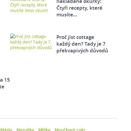
nakládané okurky:
Čtyři recepty, které
musíte…
Proč jíst cottage
každý den? Tady je 7
překvapivých důvodů
za 15
te
Máslo
Meruňky
Mléko
Moučkový cukr