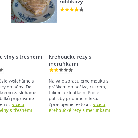
rohlíkový
é vlny s třešněmi
Křehoučké řezy s
meruňkami
slo vyšleháme s
Na vále zpracujeme mouku s
ry do pěny. Do
práškem do pečiva, cukrem,
 krému zašleháme
tukem a žloutkem. Podle
 bílků připravíme
potřeby přidáme mléko.
 pěny…
více o
Zpracujeme těsto a…
více o
vlny s třešněmi
Křehoučké řezy s meruňkami