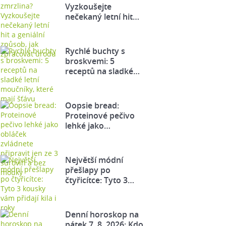
Vyzkoušejte
nečekaný letní hit…
Rychlé buchty s
broskvemi: 5
receptů na sladké…
Oopsie bread:
Proteinové pečivo
lehké jako…
Největší módní
přešlapy po
čtyřicítce: Tyto 3…
Denní horoskop na
pátek 7. 8. 2026: Kdo