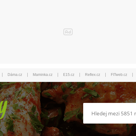
|
|
|
|
|
|
Dáma.cz
Maminka.cz
E15.cz
Reflex.cz
FITweb.cz