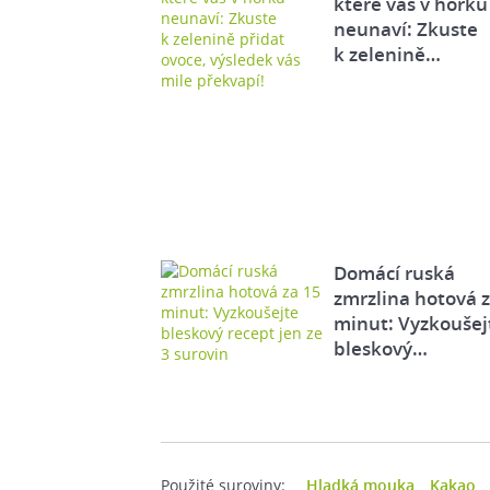
které vás v horku
neunaví: Zkuste
k zelenině…
Domácí ruská
zmrzlina hotová 
minut: Vyzkoušej
bleskový…
Použité suroviny:
Hladká mouka
Kakao