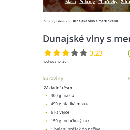
Maso
Pokrmy
Chuťovky
Zdra
Recepty Fitweb
Dunajské vlny s meruňkami
Dunajské vlny s m
3.23
hodnoceno:
26
Suroviny
Základní těsto
300
g máslo
450
g hladká mouka
6
ks vejce
150
g moučkový cukr
1
balení prášek do pečiva