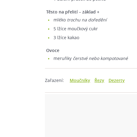
Těsto na přelití – základ +
mléko
trochu na doředění
5
lžíce moučkový cukr
3
lžíce kakao
Ovoce
meruňky
čerstvé nebo kompotované
Zařazení:
Moučníky
Řezy
Dezerty