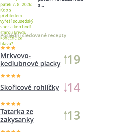
s…
Poslední sledované recepty
Mrkvovo-
19
kedlubnové placky
14
Skořicové rohlíčky
Tatarka ze
13
zakysanky