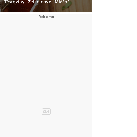
e
Těstoviny
Zeleninové
Mléčné