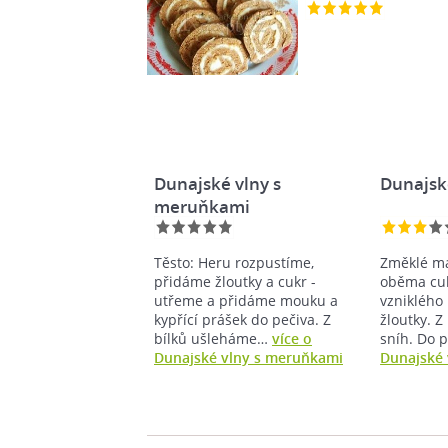
Dunajské vlny s
Dunajsk
meruňkami
Těsto: Heru rozpustíme,
Změklé má
přidáme žloutky a cukr -
oběma cuk
utřeme a přidáme mouku a
vzniklého
kypřící prášek do pečiva. Z
žloutky. Z
bílků ušleháme…
více o
sníh. Do
Dunajské vlny s meruňkami
Dunajské 