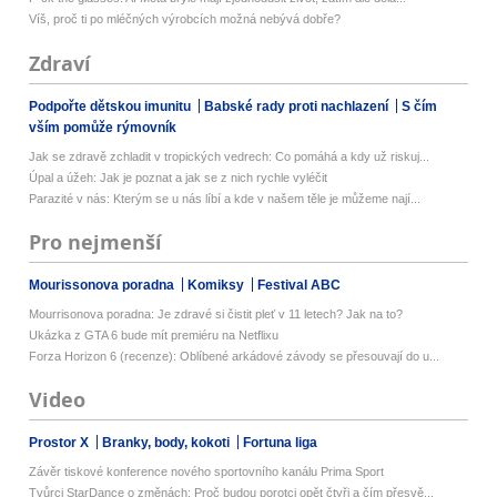
Víš, proč ti po mléčných výrobcích možná nebývá dobře?
Zdraví
Podpořte dětskou imunitu
Babské rady proti nachlazení
S čím
vším pomůže rýmovník
Jak se zdravě zchladit v tropických vedrech: Co pomáhá a kdy už riskuj...
Úpal a úžeh: Jak je poznat a jak se z nich rychle vyléčit
Parazité v nás: Kterým se u nás líbí a kde v našem těle je můžeme nají...
Pro nejmenší
Mourissonova poradna
Komiksy
Festival ABC
Mourrisonova poradna: Je zdravé si čistit pleť v 11 letech? Jak na to?
Ukázka z GTA 6 bude mít premiéru na Netflixu
Forza Horizon 6 (recenze): Oblíbené arkádové závody se přesouvají do u...
Video
Prostor X
Branky, body, kokoti
Fortuna liga
Závěr tiskové konference nového sportovního kanálu Prima Sport
Tvůrci StarDance o změnách: Proč budou porotci opět čtyři a čím přesvě...