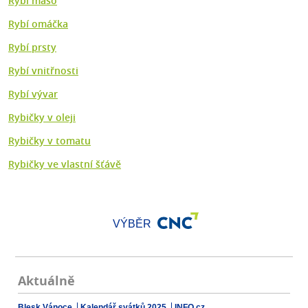
Rybí maso
Rybí omáčka
Rybí prsty
Rybí vnitřnosti
Rybí vývar
Rybičky v oleji
Rybičky v tomatu
Rybičky ve vlastní šťávě
VÝBĚR
Aktuálně
Blesk Vánoce
Kalendář svátků 2025
INFO.cz