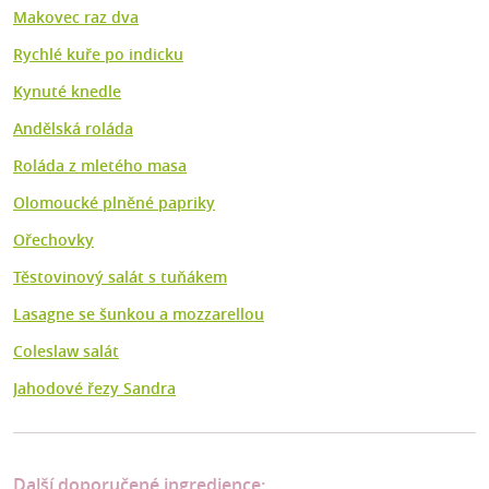
Makovec raz dva
Rychlé kuře po indicku
Kynuté knedle
Andělská roláda
Roláda z mletého masa
Olomoucké plněné papriky
Ořechovky
Těstovinový salát s tuňákem
Lasagne se šunkou a mozzarellou
Coleslaw salát
Jahodové řezy Sandra
Další doporučené ingredience: