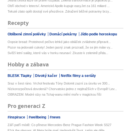
Jedna česká iluze se právě rozpadá. Zelená transformace je pojistkou p...
Obří obchod v letectví. Americké Apollo kupuje easyJet za 161 miliard ...
Tekuté zlato opět dostojí své přezdívce. Zdražení běžné potraviny brzy...
Recepty
Oblíbené zimní polévky
Domácí pekárny
Jídlo podle horoskopu
Oopsie bread: Proteinové pečivo lehké jako obláček zvládnete připravit...
Pozor na jedovaté cukety! Jeden jasný znak prozradí, že se jim máte vy...
Svěží letní saláty, které vás v horku neunaví: Zkuste k zelenině přida...
Hobby a zábava
BLESK Tlapky
Divoký kačer
Netflix filmy a seriály
Sraz v šest ráno. Vrchol festivalu Tóny Dolomit zazní za úsvitu ve 300...
Nízkorozpočtová dovolená? Chorvatsko jedno z nejdražších v Evropě! Lev...
OBRAZEM: Modré slzy na Tchaj-wanu mění moře v magickou říši
Pro generaci Z
#inspirace
#wellbeing
#news
Září patří módě: Co přinese Mercedes-Benz Prague Fashion Week SS27
F*ck the glasses: AI Meta brýle mají zjednodušit život, zatím ale děla...