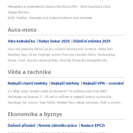
Hlasatelka a moderátorka Saskia Burešová (80) - Smrt manžela ji zdrtil...
Veggie Burritos
KVÍZ: Rafťáci. Otestujte své znalosti kultovní letní komedie
Auto-moto
Alko-kalkulačka
Rallye Dakar 2025
Dálniční známka 2025
Více než polovina Němců je pro zrušení neomezené rychlosti. Vláda řekl...
Manthey slaví 30 let: Dopřejte svému Porsche závodní DNA z Nürburgring...
Dacia, Ford i Suzuki zastavují linky. Vyschlý Dunaj drtí energetiku Ba...
Věda a technika
Nejlepší chytré hodinky
Nejlepší telefony
Nejlepší VPN – srovnání
Co dělat, když ztratíte mobil na dovolené? Je potřeba znát číslo IMEI ...
Nečekejte na Android 17. Už teď si můžete ty nejlepší funkce vyzkoušet...
Synology má „novou“ řadu NASů. Modely Neo+ lákají výkonem, SSD a vyměn...
Ekonomika a byznys
Daňové přiznání
Novela zákoníku práce
Nadace EPCG