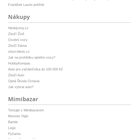
František Laurin pohřeb
Nákupy
hledejceny.cz
Zboží Živě
Osobní vozy
Zboží Dáma
zbozi.blesk.cz
Jak na prohlídku ojetého vozu?
HobbyKompas
Auto pro začátečníka do 100 000 Kč
Zboží Auto
Ojetá Škoda Octavia
Jak vybrat auto?
Mimibazar
Testujte s Mimibazarem
Monster High
Barbie
Lego
Pyžama