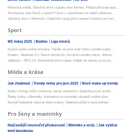
Německá média: Výbušný dron v Lipsku nesl Semtex. Případ převzala spol...
Teroristický útok Rusů v Lipsku!? Dron s výbušninou se našel u Antonov...
Výbušný dron v Německu: Odborníci varují před rostoucí hrozbou pro evr...
Sport
MS hokej 2025
Biatlon
Liga mistrů
Kozlovi vyšla změna formace: Takhle chceme hrát! Výhru zařídili sváteč...
Hradec - Besiktas 0:1. Šance domácích, červená i smolný odraz. Votroci...
Jablonec – RFS 2:0. Severočeši první zápas zvládli, do odvety si vezou...
Móda a krása
Jak zhubnout
Trendy nehty pro jaro 2025
Nové make-up trendy
Ebola v Kongu může zmutovat, varují zdravotníci. Epidemie je prý druhá...
Šmiky šmiky u Bereniky. Kohoutová se rozhodla zásadně změnit účes
Kuchař Kašpárek slavil po boku krásky: Dojemné přání k narozeninám
Pro ženy a maminky
Nejčastější novoroční předsevzetí
Miminko a mráz
Jak vybírat
letní dovolenou