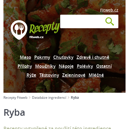
Fitweb.cz
Maso
Pokrmy
Chuťovky
Zdravě i chutně
Přílohy
Moučníky
Nápoje
Polévky
Ostatní
Rýže
Těstoviny
Zeleninové
Mléčné
Recepty Fitweb
Databáze ingrediencí
Ryba
Ryba
Recepty vytvořené za použití této ingredience