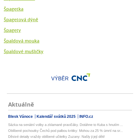
Špagetka
Špagetová dýně
Špagety
Špaldová mouka
Špaldové mušličky
VÝBĚR
Aktuálně
Blesk Vánoce
Kalendář svátků 2025
INFO.cz
Sázka na senátní volby a zklamané pravičáky. Dotáhne to Kuba s hnutím ...
Oblíbené pochoutky Čechů pod palbou kritiky: Mohou za 25 % úmrtí na sr...
Děsivé detaily vraždy oblíbené učitelky Zuzany: Našly ji její děti!