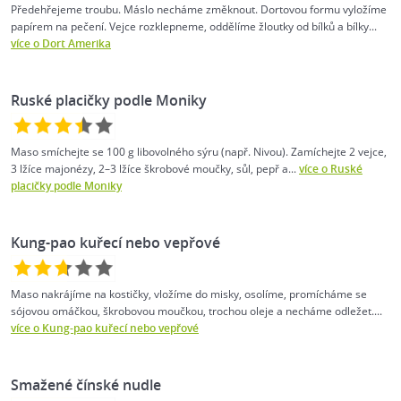
Předehřejeme troubu. Máslo necháme změknout. Dortovou formu vyložíme
papírem na pečení. Vejce rozklepneme, oddělíme žloutky od bílků a bílky...
více o Dort Amerika
Ruské placičky podle Moniky
Maso smíchejte se 100 g libovolného sýru (např. Nivou). Zamíchejte 2 vejce,
3 lžíce majonézy, 2–3 lžíce škrobové moučky, sůl, pepř a...
více o Ruské
placičky podle Moniky
Kung-pao kuřecí nebo vepřové
Maso nakrájíme na kostičky, vložíme do misky, osolíme, promícháme se
sójovou omáčkou, škrobovou moučkou, trochou oleje a necháme odležet....
více o Kung-pao kuřecí nebo vepřové
Smažené čínské nudle