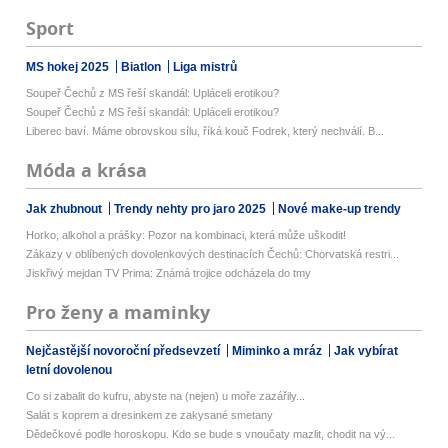
Sport
MS hokej 2025
Biatlon
Liga mistrů
Soupeř Čechů z MS řeší skandál: Upláceli erotikou?
Soupeř Čechů z MS řeší skandál: Upláceli erotikou?
Liberec baví. Máme obrovskou sílu, říká kouč Fodrek, který nechválí. B...
Móda a krása
Jak zhubnout
Trendy nehty pro jaro 2025
Nové make-up trendy
Horko, alkohol a prášky: Pozor na kombinaci, která může uškodit!
Zákazy v oblíbených dovolenkových destinacích Čechů: Chorvatská restri...
Jiskřivý mejdan TV Prima: Známá trojice odcházela do tmy
Pro ženy a maminky
Nejčastější novoroční předsevzetí
Miminko a mráz
Jak vybírat
letní dovolenou
Co si zabalit do kufru, abyste na (nejen) u moře zazářily...
Salát s koprem a dresinkem ze zakysané smetany
Dědečkové podle horoskopu. Kdo se bude s vnoučaty mazlit, chodit na vý...