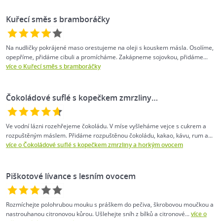
Kuřecí směs s bramboráčky
Na nudličky pokrájené maso orestujeme na oleji s kouskem másla. Osolíme,
opepříme, přidáme cibuli a promícháme. Zakápneme sojovkou, přidáme...
více o Kuřecí směs s bramboráčky
Čokoládové suflé s kopečkem zmrzliny…
Ve vodní lázni rozehřejeme čokoládu. V míse vyšleháme vejce s cukrem a
rozpuštěným máslem. Přidáme rozpuštěnou čokoládu, kakao, kávu, rum a...
více o Čokoládové suflé s kopečkem zmrzliny a horkým ovocem
Piškotové lívance s lesním ovocem
Rozmíchejte polohrubou mouku s práškem do pečiva, škrobovou moučkou a
nastrouhanou citronovou kůrou. Ušlehejte sníh z bílků a citronové...
více o