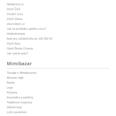
hledejceny.cz
Zboží Živě
Osobní vozy
Zboží Dáma
zbozi.blesk.cz
Jak na prohlídku ojetého vozu?
HobbyKompas
Auto pro začátečníka do 100 000 Kč
Zboží Auto
Ojetá Škoda Octavia
Jak vybrat auto?
Mimibazar
Testujte s Mimibazarem
Monster High
Barbie
Lego
Pyžama
Kosmetika a parfémy
Teplákové soupravy
Dětské boty
Ložní povlečení