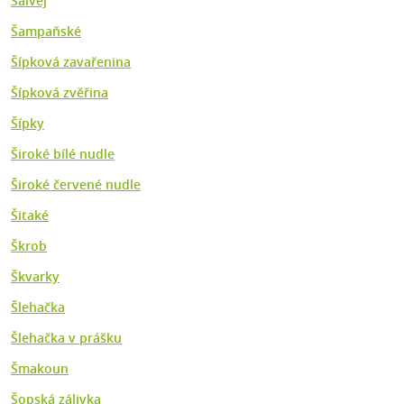
Šalvěj
Šampaňské
Šípková zavařenina
Šípková zvěřina
Šípky
Široké bílé nudle
Široké červené nudle
Šitaké
Škrob
Škvarky
Šlehačka
Šlehačka v prášku
Šmakoun
Šopská zálivka