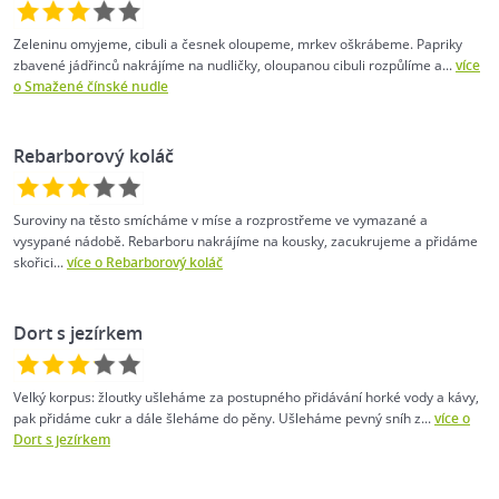
Zeleninu omyjeme, cibuli a česnek oloupeme, mrkev oškrábeme. Papriky
zbavené jádřinců nakrájíme na nudličky, oloupanou cibuli rozpůlíme a...
více
o Smažené čínské nudle
Rebarborový koláč
Suroviny na těsto smícháme v míse a rozprostřeme ve vymazané a
vysypané nádobě. Rebarboru nakrájíme na kousky, zacukrujeme a přidáme
skořici...
více o Rebarborový koláč
Dort s jezírkem
Velký korpus: žloutky ušleháme za postupného přidávání horké vody a kávy,
pak přidáme cukr a dále šleháme do pěny. Ušleháme pevný sníh z...
více o
Dort s jezírkem