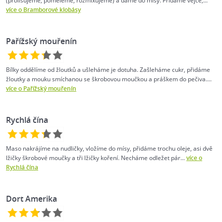
(prolisujeme, pomeleme, rozmixujeme) a dáme do mísy. Přidáme vejce,...
více o Bramborové klobásy
Pařížský mouřenín
Bílky oddělíme od žloutků a ušleháme je dotuha. Zašleháme cukr, přidáme
žloutky a mouku smíchanou se škrobovou moučkou a práškem do pečiva....
více o Pařížský mouřenín
Rychlá čína
Maso nakrájíme na nudličky, vložíme do mísy, přidáme trochu oleje, asi dvě
lžičky škrobové moučky a tři lžičky koření. Necháme odležet pár...
více o
Rychlá čína
Dort Amerika