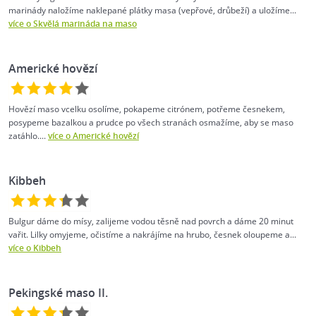
marinády naložíme naklepané plátky masa (vepřové, drůbeží) a uložíme...
více o Skvělá marináda na maso
Americké hovězí
Hovězí maso vcelku osolíme, pokapeme citrónem, potřeme česnekem,
posypeme bazalkou a prudce po všech stranách osmažíme, aby se maso
zatáhlo....
více o Americké hovězí
Kibbeh
Bulgur dáme do mísy, zalijeme vodou těsně nad povrch a dáme 20 minut
vařit. Lilky omyjeme, očistíme a nakrájíme na hrubo, česnek oloupeme a...
více o Kibbeh
Pekingské maso II.