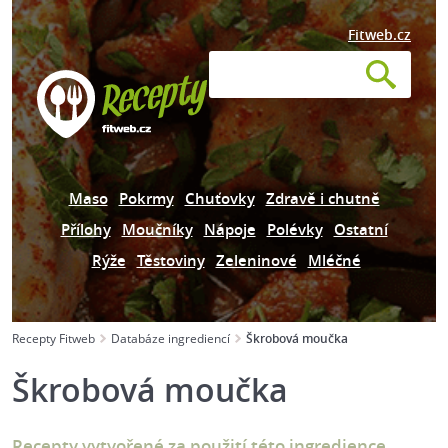
Fitweb.cz
Maso
Pokrmy
Chuťovky
Zdravě i chutně
Přílohy
Moučníky
Nápoje
Polévky
Ostatní
Rýže
Těstoviny
Zeleninové
Mléčné
Recepty Fitweb
Databáze ingrediencí
Škrobová moučka
Škrobová moučka
Recepty vytvořené za použití této ingredience