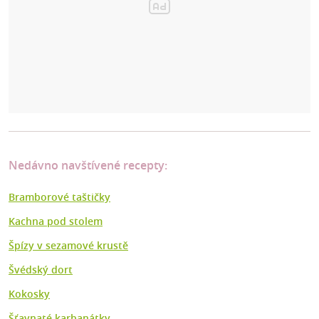
Nedávno navštívené recepty:
Bramborové taštičky
Kachna pod stolem
Špízy v sezamové krustě
Švédský dort
Kokosky
Šťavnaté karbanátky