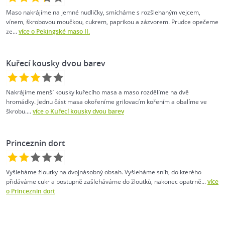
Maso nakrájíme na jemné nudličky, smícháme s rozšlehaným vejcem,
vínem, škrobovou moučkou, cukrem, paprikou a zázvorem. Prudce opečeme
ze...
více o Pekingské maso II.
Kuřecí kousky dvou barev
Nakrájíme menší kousky kuřecího masa a maso rozdělíme na dvě
hromádky. Jednu část masa okořeníme grilovacím kořením a obalíme ve
škrobu....
více o Kuřecí kousky dvou barev
Princeznin dort
Vyšleháme žloutky na dvojnásobný obsah. Vyšleháme sníh, do kterého
přidáváme cukr a postupně zašleháváme do žloutků, nakonec opatrně...
více
o Princeznin dort