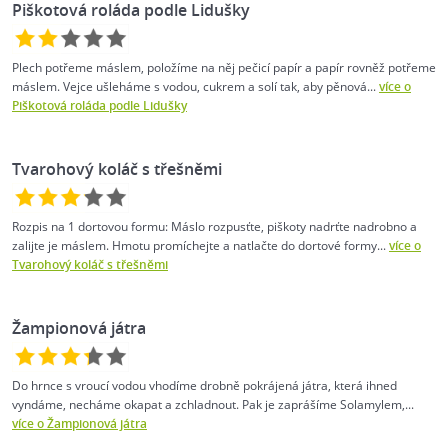
Piškotová roláda podle Lidušky
Plech potřeme máslem, položíme na něj pečicí papír a papír rovněž potřeme
máslem. Vejce ušleháme s vodou, cukrem a solí tak, aby pěnová...
více o
Piškotová roláda podle Lidušky
Tvarohový koláč s třešněmi
Rozpis na 1 dortovou formu: Máslo rozpusťte, piškoty nadrťte nadrobno a
zalijte je máslem. Hmotu promíchejte a natlačte do dortové formy...
více o
Tvarohový koláč s třešněmi
Žampionová játra
Do hrnce s vroucí vodou vhodíme drobně pokrájená játra, která ihned
vyndáme, necháme okapat a zchladnout. Pak je zaprášíme Solamylem,...
více o Žampionová játra