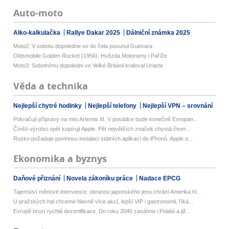
Auto-moto
Alko-kalkulačka
Rallye Dakar 2025
Dálniční známka 2025
Moto2: V sobotu dopoledne se do čela posunul Guevara
Oldsmobile Golden Rocket (1956): Hvězda Motoramy i Paříže
Moto3: Sobotnímu dopoledni ve Velké Británii kraloval Uriarte
Věda a technika
Nejlepší chytré hodinky
Nejlepší telefony
Nejlepší VPN – srovnání
Pokračují přípravy na misi Artemis III. V posádce bude konečně Evropan...
Čínští výrobci opět kopírují Apple. Pět největších značek chystá čtver...
Rusko požaduje povinnou instalaci státních aplikací do iPhonů. Apple o...
Ekonomika a byznys
Daňové přiznání
Novela zákoníku práce
Nadace EPCG
Tajemství měnové intervence: obranou japonského jenu chrání Amerika hl...
U pražských hal chceme hlavně více akcí, lepší VIP i gastronomii, říká...
Evropě hrozí rychlá dezertifikace. Do roku 2040 zasáhne i Polabí a již...