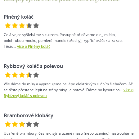
Plněný koláč
Celá vejce vyšleháme s cukrem. Postupně přidávame olej, mléko,
polohrubou mouku, pomleté mandle (ořechy), kypřicí prášek a kakao.
Těsto...
více o Plněný koláč
Rybízový koláč s polevou
Vše dáme do mísy a vypracujeme nejlépe elektrickým ručním šlehačem. Až
se těsto přestane lepit na stěny mísy, je hotové. Dáme ho kynout na...
více o
Rybízový koláč s polevou
Bramborové klobásy
Uvařené brambory, česnek, sýr a uzené maso (nebo uzeninu) nastrouháme