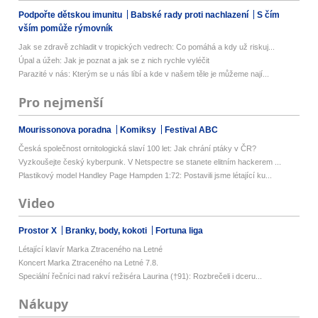
Podpořte dětskou imunitu
Babské rady proti nachlazení
S čím
vším pomůže rýmovník
Jak se zdravě zchladit v tropických vedrech: Co pomáhá a kdy už riskuj...
Úpal a úžeh: Jak je poznat a jak se z nich rychle vyléčit
Parazité v nás: Kterým se u nás líbí a kde v našem těle je můžeme nají...
Pro nejmenší
Mourissonova poradna
Komiksy
Festival ABC
Česká společnost ornitologická slaví 100 let: Jak chrání ptáky v ČR?
Vyzkoušejte český kyberpunk. V Netspectre se stanete elitním hackerem ...
Plastikový model Handley Page Hampden 1:72: Postavili jsme létající ku...
Video
Prostor X
Branky, body, kokoti
Fortuna liga
Létající klavír Marka Ztraceného na Letné
Koncert Marka Ztraceného na Letné 7.8.
Speciální řečníci nad rakví režiséra Laurina (†91): Rozbrečeli i dceru...
Nákupy