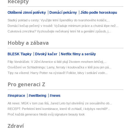
Recepty
Oblíbené zimní polévky
Domácí pekárny
Jídlo podle horoskopu
Sladký poklad u cesty: Využijte letní špendlíky do tvarohového koláče,...
Domácí kečup pečený v troubě: Vyžaduje minimum práce a chutná lépe než...
Cuketová zmrzlina? Vyzkoušejte nečekaný letní hit a geniální způsob, j...
Hobby a zábava
BLESK Tlapky
Divoký kačer
Netflix filmy a seriály
Filip Vondrášek: V Jižní Americe si lidé plují životem mnohem lehčeji,...
Osvěžení ve Schladmingu: Lamy, ferraty i koulovačka v létě jsou jen pá...
Tipy na víkend: Harry Potter na výstavě! Folklor, bitvy i setkání vodn...
Pro generaci Z
#inspirace
#wellbeing
#news
Alt news: MGK v tom zas lítá, Jared Leto byl obviněný ze sexuálního ob...
RECEPT: Perfektní letní kombinace, které tě zchladí, i kdybys nechtěl*...
Proč každá generace hledá svůj signature beauty look
Zdraví