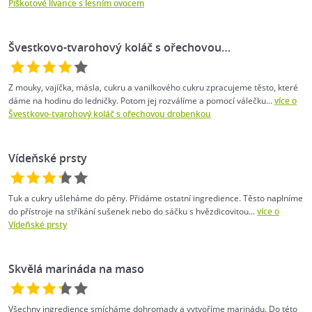
Piškotové lívance s lesním ovocem
Švestkovo-tvarohový koláč s ořechovou…
Z mouky, vajíčka, másla, cukru a vanilkového cukru zpracujeme těsto, které
dáme na hodinu do ledničky. Potom jej rozválíme a pomocí válečku...
více o
Švestkovo-tvarohový koláč s ořechovou drobenkou
Vídeňské prsty
Tuk a cukry ušleháme do pěny. Přidáme ostatní ingredience. Těsto naplníme
do přístroje na stříkání sušenek nebo do sáčku s hvězdicovitou...
více o
Vídeňské prsty
Skvělá marináda na maso
Všechny ingredience smícháme dohromady a vytvoříme marinádu. Do této