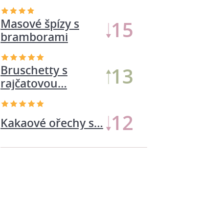
Masové špízy s
13
bramborami
Bruschetty s
12
rajčatovou…
11
Kakaové ořechy s…