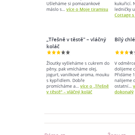
Ušleháme si pomazankové
kukuřicí. 
máslo s…
více o Moje tiramisu
ledničky 
Cottage s
„Třešně v těstě" – vláčný
Bílý chl
koláč
Žloutky vyšleháme s cukrem do
V odměrce
pěny, pak vmícháme olej,
dolijeme 
jogurt, vanilkové aroma, mouku
Přidáme 1
s kypřidlem. Dobře
nalijeme 
promícháme a…
více o „Třešně
ostatní…
v
v těstě" – vláčný koláč
dokonalý