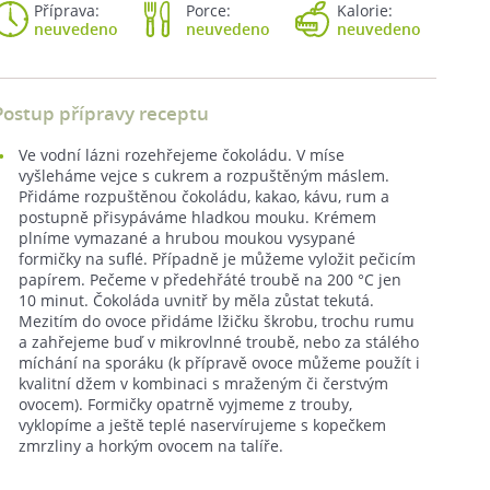
Příprava:
Porce:
Kalorie:
neuvedeno
neuvedeno
neuvedeno
Postup přípravy receptu
Ve vodní lázni rozehřejeme čokoládu. V míse
vyšleháme vejce s cukrem a rozpuštěným máslem.
Přidáme rozpuštěnou čokoládu, kakao, kávu, rum a
postupně přisypáváme hladkou mouku. Krémem
plníme vymazané a hrubou moukou vysypané
formičky na suflé. Případně je můžeme vyložit pečicím
papírem. Pečeme v předehřáté troubě na 200 °C jen
10 minut. Čokoláda uvnitř by měla zůstat tekutá.
Mezitím do ovoce přidáme lžičku škrobu, trochu rumu
a zahřejeme buď v mikrovlnné troubě, nebo za stálého
míchání na sporáku (k přípravě ovoce můžeme použít i
kvalitní džem v kombinaci s mraženým či čerstvým
ovocem). Formičky opatrně vyjmeme z trouby,
vyklopíme a ještě teplé naservírujeme s kopečkem
zmrzliny a horkým ovocem na talíře.