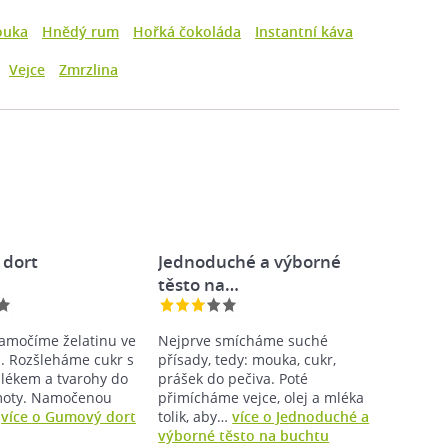
ouka
Hnědý rum
Hořká čokoláda
Instantní káva
Vejce
Zmrzlina
dort
Jednoduché a výborné
těsto na…
amočíme želatinu ve
Nejprve smícháme suché
a. Rozšleháme cukr s
přísady, tedy: mouka, cukr,
ékem a tvarohy do
prášek do pečiva. Poté
moty. Namočenou
přimícháme vejce, olej a mléka
…
více o Gumový dort
tolik, aby…
více o Jednoduché a
výborné těsto na buchtu