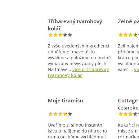
Tříbarevný tvarohový
Zelné p
koláč
Z výše uvedených ingrediencí
Zelí naje
uhněteme tmavé těsto,
přidáme šp
vyválíme a položíme na hodně
krátce p
vymazaný nevysypaný plech.
vychladno
Na tmavé…
více o Tříbarevný
vajec,…
ví
tvarohový koláč
Moje tiramisu
Cottage 
česnek
Uvaříme si silnou instantní
Kukuřici 
kávu a nalijeme do ni trochu
misce smí
rumu,necháme vychládnout.
rozmačka