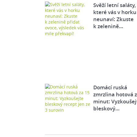
Svěží letní saláty,
které vás v horku
neunaví: Zkuste
k zelenině…
Domácí ruská
zmrzlina hotová 
minut: Vyzkoušej
bleskový…