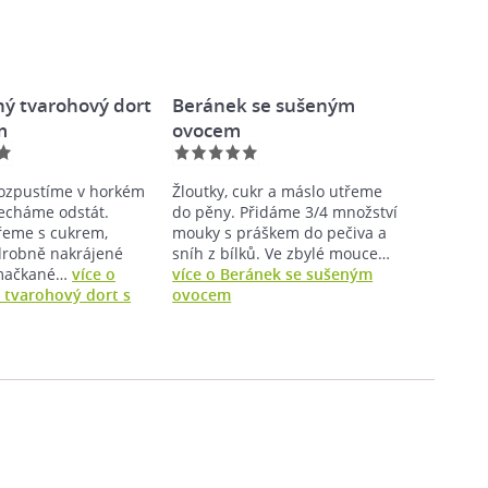
ý tvarohový dort
Beránek se sušeným
m
ovocem
rozpustíme v horkém
Žloutky, cukr a máslo utřeme
echáme odstát.
do pěny. Přidáme 3/4 množství
řeme s cukrem,
mouky s práškem do pečiva a
robně nakrájené
sníh z bílků. Ve zbylé mouce…
mačkané…
více o
více o Beránek se sušeným
tvarohový dort s
ovocem