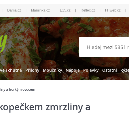
|
|
|
|
|
|
Dáma.cz
Maminka.cz
E15.cz
Reflex.cz
FITweb.cz
vě i chutně
Přílohy
Moučníky
Nápoje
Polévky
Ostatní
Rýž
liny a horkým ovocem
 kopečkem zmrzliny a