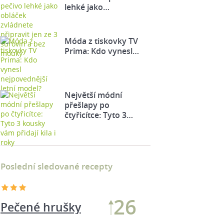
lehké jako…
Móda z tiskovky TV
Prima: Kdo vynesl…
Největší módní
přešlapy po
čtyřicítce: Tyto 3…
Poslední sledované recepty
24
Pečené hrušky