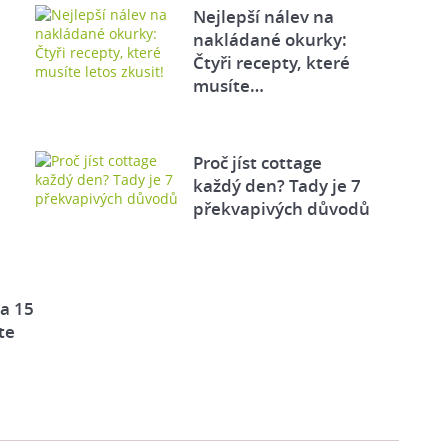
Nejlepší nálev na
nakládané okurky:
Čtyři recepty, které
musíte…
Proč jíst cottage
každý den? Tady je 7
překvapivých důvodů
za 15
te