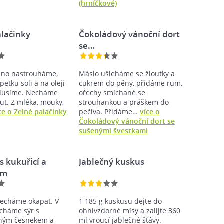
(hrníčkové)
alačinky
Čokoládový vánoční dort
se…
mno nastrouháme,
Máslo ušleháme se žloutky a
etku soli a na oleji
cukrem do pěny, přidáme rum,
odusíme. Necháme
ořechy smíchané se
ut. Z mléka, mouky,
strouhankou a práškem do
ce o Zelné palačinky
pečiva. Přidáme…
více o
Čokoládový vánoční dort se
sušenými švestkami
s kukuřicí a
Jablečný kuskus
em
necháme okapat. V
1 185 g kuskusu dejte do
cháme sýr s
ohnivzdorné mísy a zalijte 360
ným česnekem a
ml vroucí jablečné šťávy.