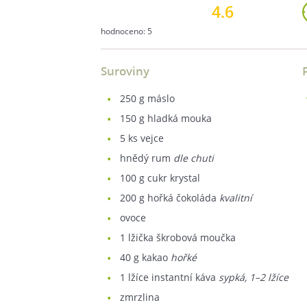
4.6
hodnoceno:
5
Suroviny
250
g máslo
150
g hladká mouka
5
ks vejce
hnědý rum
dle chuti
100
g cukr krystal
200
g hořká čokoláda
kvalitní
ovoce
1
lžička škrobová moučka
40
g kakao
hořké
1
lžíce instantní káva
sypká, 1–2 lžíce
zmrzlina