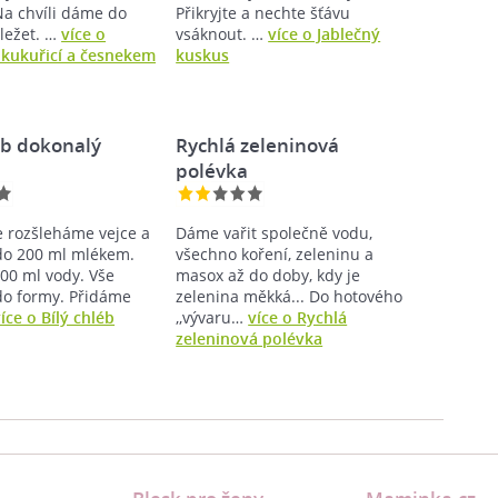
Na chvíli dáme do
Přikryjte a nechte šťávu
uležet. …
více o
vsáknout. …
více o Jablečný
 kukuřicí a česnekem
kuskus
éb dokonalý
Rychlá zeleninová
polévka
 rozšleháme vejce a
Dáme vařit společně vodu,
do 200 ml mlékem.
všechno koření, zeleninu a
00 ml vody. Vše
masox až do doby, kdy je
do formy. Přidáme
zelenina měkká... Do hotového
íce o Bílý chléb
,,vývaru…
více o Rychlá
zeleninová polévka