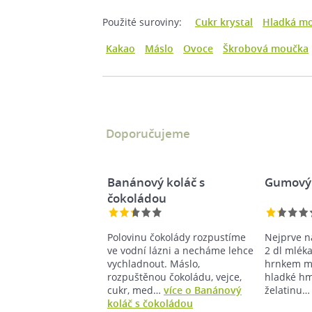
Použité suroviny:
Cukr krystal
Hladká m
Kakao
Máslo
Ovoce
Škrobová moučka
Doporučujeme
Banánový koláč s
Gumový 
čokoládou
Polovinu čokolády rozpustíme
Nejprve n
ve vodní lázni a necháme lehce
2 dl mlék
vychladnout. Máslo,
hrnkem ml
rozpuštěnou čokoládu, vejce,
hladké h
cukr, med…
více o Banánový
želatinu
koláč s čokoládou