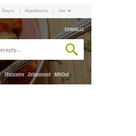
|
|
Ženy.cz
MojeZdraví.cz
více
Fitweb.cz
e
Těstoviny
Zeleninové
Mléčné