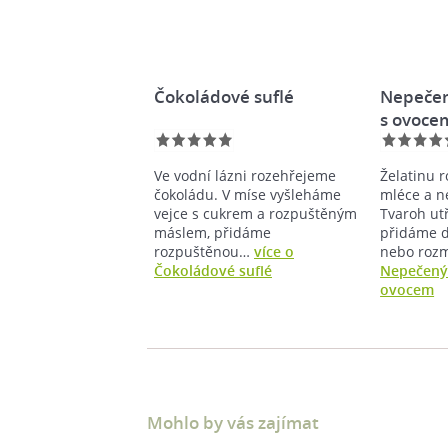
Čokoládové suflé
Nepečen
s ovoce
Ve vodní lázni rozehřejeme
Želatinu 
čokoládu. V míse vyšleháme
mléce a n
vejce s cukrem a rozpuštěným
Tvaroh ut
máslem, přidáme
přidáme d
rozpuštěnou…
více o
nebo roz
Čokoládové suflé
Nepečený 
ovocem
Mohlo by vás zajímat