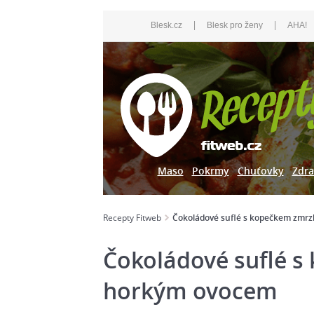
|
|
Blesk.cz
Blesk pro ženy
AHA!
Maso
Pokrmy
Chuťovky
Zdra
Recepty Fitweb
Čokoládové suflé s kopečkem zmrz
Čokoládové suflé s
horkým ovocem