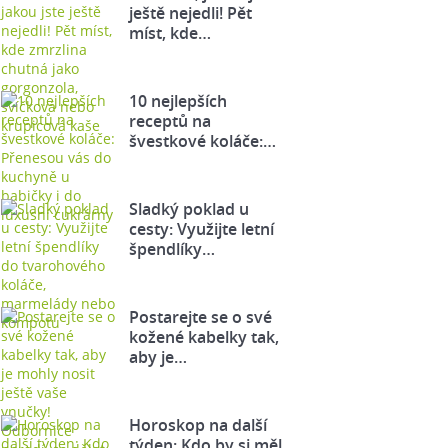
ještě nejedli! Pět
míst, kde…
10 nejlepších
receptů na
švestkové koláče:…
Sladký poklad u
cesty: Využijte letní
špendlíky…
Postarejte se o své
kožené kabelky tak,
aby je…
Horoskop na další
týden: Kdo by si měl