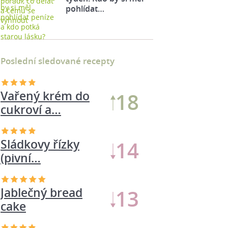
pohlídat…
Poslední sledované recepty
Vařený krém do
18
cukroví a…
Sládkovy řízky
14
(pivní…
Jablečný bread
13
cake