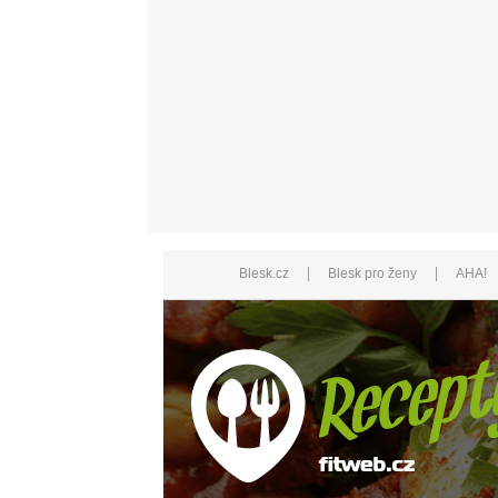
|
|
Blesk.cz
Blesk pro ženy
AHA!