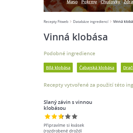
Maso
Pokrmy
Chuťovky
Zdra
Recepty Fitweb
Databáze ingrediencí
Vinná klob
Vinná klobása
Podobné ingredience
Bílá klobása
Čabajská klobása
Drač
Recepty vytvořené za použití této in
Slaný závin s vinnou
klobásou
Připravíme si kvásek
(rozdrobené droždí