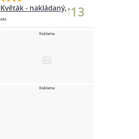
Květák - nakládaný,
13
…