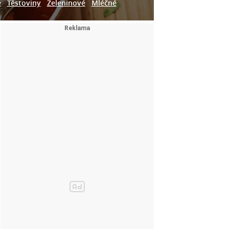
e
Těstoviny
Zeleninové
Mléčné