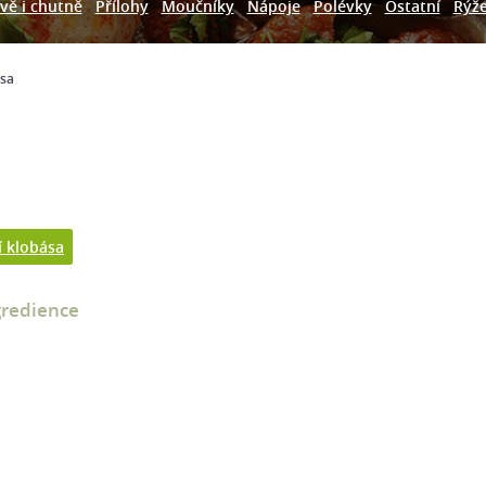
vě i chutně
Přílohy
Moučníky
Nápoje
Polévky
Ostatní
Rýž
ása
í klobása
gredience