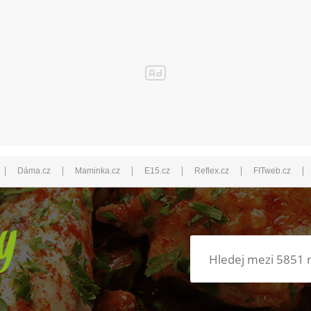
|
|
|
|
|
|
Dáma.cz
Maminka.cz
E15.cz
Reflex.cz
FITweb.cz