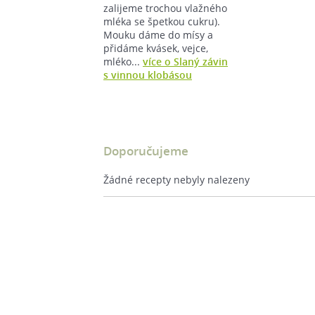
zalijeme trochou vlažného
mléka se špetkou cukru).
Mouku dáme do mísy a
přidáme kvásek, vejce,
mléko...
více o Slaný závin
s vinnou klobásou
Doporučujeme
Žádné recepty nebyly nalezeny