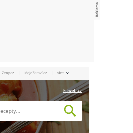
|
|
Ženy.cz
MojeZdraví.cz
více
Fitweb.cz