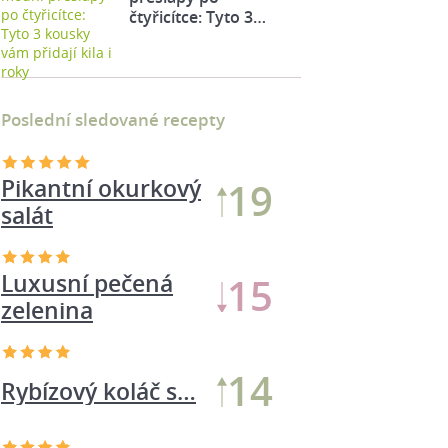
čtyřicítce: Tyto 3…
Poslední sledované recepty
Pikantní okurkový
19
salát
Luxusní pečená
15
zelenina
14
Rybízový koláč s…