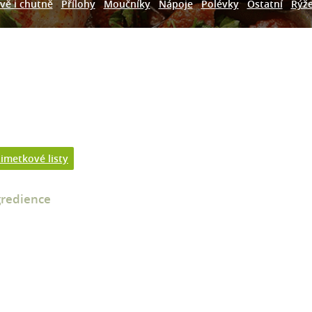
vě i chutně
Přílohy
Moučníky
Nápoje
Polévky
Ostatní
Rýž
imetkové listy
gredience