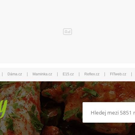
|
|
|
|
|
|
Dáma.cz
Maminka.cz
E15.cz
Reflex.cz
FITweb.cz