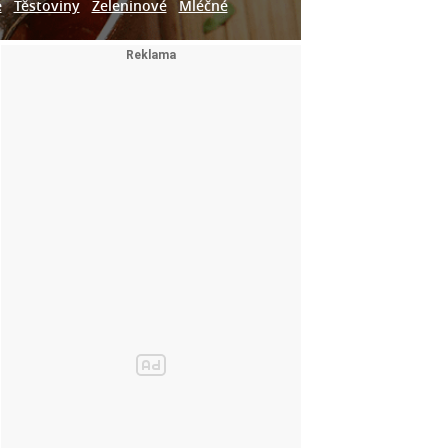
e
Těstoviny
Zeleninové
Mléčné