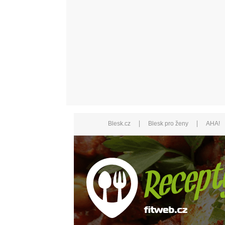
|
|
Blesk.cz
Blesk pro ženy
AHA!