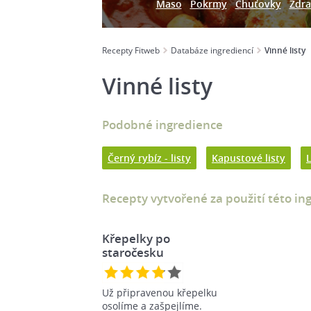
Maso
Pokrmy
Chuťovky
Zdra
Recepty Fitweb
Databáze ingrediencí
Vinné listy
Vinné listy
Podobné ingredience
Černý rybíz - listy
Kapustové listy
L
Recepty vytvořené za použití této in
Křepelky po
staročesku
Už připravenou křepelku
osolíme a zašpejlíme.