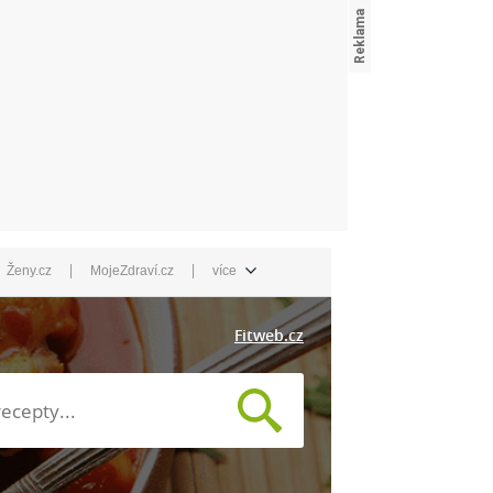
|
|
Ženy.cz
MojeZdraví.cz
více
Fitweb.cz