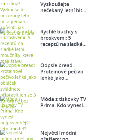
Vyzkoušejte
nečekaný letní hit…
Rychlé buchty s
broskvemi: 5
receptů na sladké…
Oopsie bread:
Proteinové pečivo
lehké jako…
Móda z tiskovky TV
Prima: Kdo vynesl…
Největší módní
přešlapy po