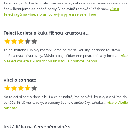
Telecí ragú: Do kastrolu vložíme na kostky nakrájenou kořenovou zeleninu a
špek. Restujeme do hnědé barvy. V polovině restování přidáme...
více o
Telecí ragú na víně, s bramborovým pyré a se zeleninou
Telecí kotleta s kukuřičnou krustou a…
Telecí kotlety: Lupínky rozmixujeme na menší kousky, přidáme toustový
chléb a ostatní suroviny. Máslo a olej přidáváme postupně, aby hmota...
více
o Telecí kotleta s kukuřičnou krustou a houbovu pěnou
Vitello tonnato
Na telecí hřbet: Mrkev, cibuli a celer nakrájíme na větší kousky a vložíme do
pekáče. Přidáme kapary, oloupaný česnek, ančovičky, tuňáka,...
více o Vitello
tonnato
Irská líčka na červeném víně s…