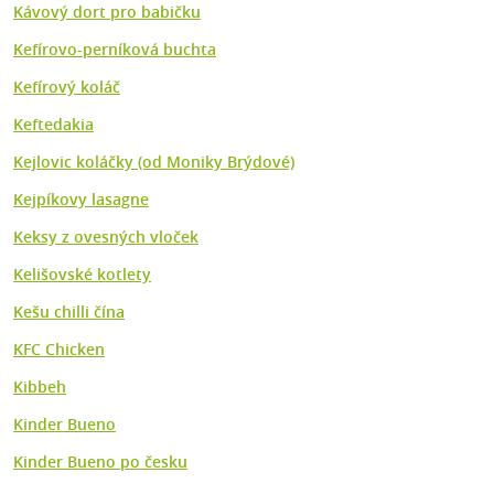
Kávový dort pro babičku
Kefírovo-perníková buchta
Kefírový koláč
Keftedakia
Kejlovic koláčky (od Moniky Brýdové)
Kejpíkovy lasagne
Keksy z ovesných vloček
Kelišovské kotlety
Kešu chilli čína
KFC Chicken
Kibbeh
Kinder Bueno
Kinder Bueno po česku