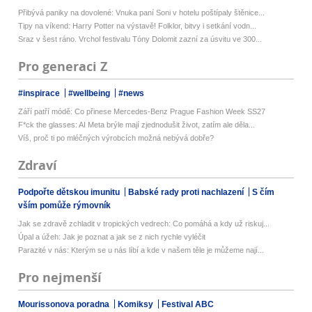
Přibývá paniky na dovolené: Vnuka paní Soni v hotelu poštípaly štěnice...
Tipy na víkend: Harry Potter na výstavě! Folklor, bitvy i setkání vodn...
Sraz v šest ráno. Vrchol festivalu Tóny Dolomit zazní za úsvitu ve 300...
Pro generaci Z
#inspirace
#wellbeing
#news
Září patří módě: Co přinese Mercedes-Benz Prague Fashion Week SS27
F*ck the glasses: AI Meta brýle mají zjednodušit život, zatím ale děla...
Víš, proč ti po mléčných výrobcích možná nebývá dobře?
Zdraví
Podpořte dětskou imunitu
Babské rady proti nachlazení
S čím
vším pomůže rýmovník
Jak se zdravě zchladit v tropických vedrech: Co pomáhá a kdy už riskuj...
Úpal a úžeh: Jak je poznat a jak se z nich rychle vyléčit
Parazité v nás: Kterým se u nás líbí a kde v našem těle je můžeme nají...
Pro nejmenší
Mourissonova poradna
Komiksy
Festival ABC