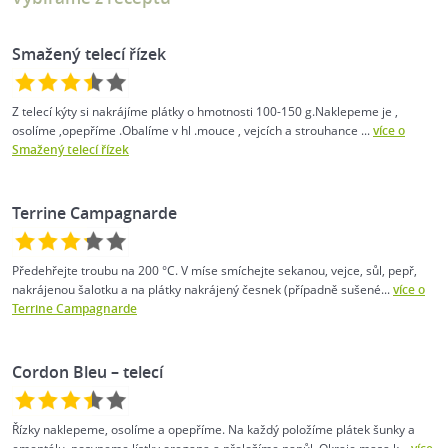
Smažený telecí řízek
Z telecí kýty si nakrájíme plátky o hmotnosti 100-150 g.Naklepeme je ,
osolíme ,opepříme .Obalíme v hl .mouce , vejcích a strouhance ...
více o
Smažený telecí řízek
Terrine Campagnarde
Předehřejte troubu na 200 °C. V míse smíchejte sekanou, vejce, sůl, pepř,
nakrájenou šalotku a na plátky nakrájený česnek (případně sušené...
více o
Terrine Campagnarde
Cordon Bleu – telecí
Řízky naklepeme, osolíme a opepříme. Na každý položíme plátek šunky a