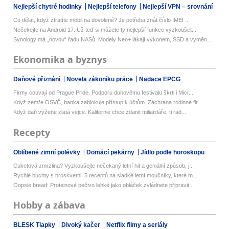
Nejlepší chytré hodinky
Nejlepší telefony
Nejlepší VPN – srovnání
Co dělat, když ztratíte mobil na dovolené? Je potřeba znát číslo IMEI ...
Nečekejte na Android 17. Už teď si můžete ty nejlepší funkce vyzkoušet...
Synology má „novou“ řadu NASů. Modely Neo+ lákají výkonem, SSD a vyměn...
Ekonomika a byznys
Daňové přiznání
Novela zákoníku práce
Nadace EPCG
Firmy couvají od Prague Pride. Podporu duhovému festivalu škrtl i Micr...
Když zemře OSVČ, banka zablokuje přístup k účtům. Záchrana rodinné fir...
Když daň vyžene zlatá vejce. Kalifornie chce zdanit miliardáře, ti rad...
Recepty
Oblíbené zimní polévky
Domácí pekárny
Jídlo podle horoskopu
Cuketová zmrzlina? Vyzkoušejte nečekaný letní hit a geniální způsob, j...
Rychlé buchty s broskvemi: 5 receptů na sladké letní moučníky, které m...
Oopsie bread: Proteinové pečivo lehké jako obláček zvládnete připravit...
Hobby a zábava
BLESK Tlapky
Divoký kačer
Netflix filmy a seriály