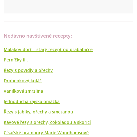
Nedávno navštívené recepty:
Malakov dort –⁠ starý recept po prababičce
Perníčky III.
Řezy s povidly a ořechy
Drobenkový koláč
Vanilková zmrzlina
Jednoduchá rajská omáčka
Řezy s jablky, ořechy a smetanou
Kávové řezy s ořechy, čokoládou a skořicí
Císařské brambory Marie Woodhamsové