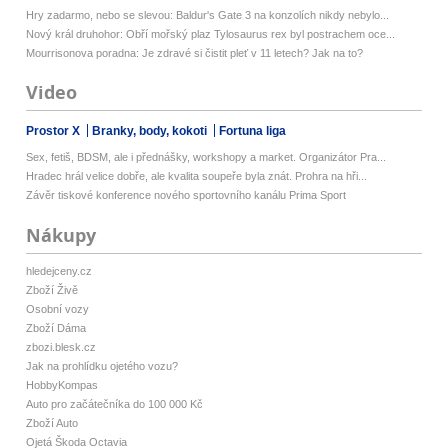
Hry zadarmo, nebo se slevou: Baldur's Gate 3 na konzolích nikdy nebylo...
Nový král druhohor: Obří mořský plaz Tylosaurus rex byl postrachem oce...
Mourrisonova poradna: Je zdravé si čistit pleť v 11 letech? Jak na to?
Video
Prostor X
Branky, body, kokoti
Fortuna liga
Sex, fetiš, BDSM, ale i přednášky, workshopy a market. Organizátor Pra...
Hradec hrál velice dobře, ale kvalita soupeře byla znát. Prohra na hři...
Závěr tiskové konference nového sportovního kanálu Prima Sport
Nákupy
hledejceny.cz
Zboží Živě
Osobní vozy
Zboží Dáma
zbozi.blesk.cz
Jak na prohlídku ojetého vozu?
HobbyKompas
Auto pro začátečníka do 100 000 Kč
Zboží Auto
Ojetá Škoda Octavia