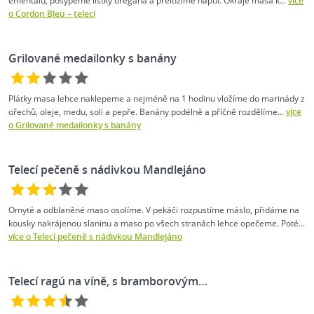
ementálu, posypeme lístky oregana a přeložíme napůl. Okraje masa k...
více
o Cordon Bleu – telecí
Grilované medailonky s banány
Plátky masa lehce naklepeme a nejméně na 1 hodinu vložíme do marinády z
ořechů, oleje, medu, soli a pepře. Banány podélně a příčně rozdělíme...
více
o Grilované medailonky s banány
Telecí pečeně s nádivkou Mandlejáno
Omyté a odblaněné maso osolíme. V pekáči rozpustíme máslo, přidáme na
kousky nakrájenou slaninu a maso po všech stranách lehce opečeme. Poté...
více o Telecí pečeně s nádivkou Mandlejáno
Telecí ragú na víně, s bramborovým…