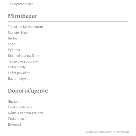
Jak vybrat auto?
Mimibazar
Testujte s Mimibazarem
Monster High
Barbie
Lego
Pyžama
Kosmetika a parfémy
Teplákové soupravy
Dětské boty
Ložní povlečení
Bazar nábytku
Doporučujeme
Starjob
České podcasty
Rádio a zábava pro děti
Frekvence 1
Evropa 2
patička vygenerovaná: 07:40:18 07.08.2026