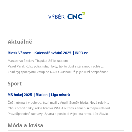
VÝBĚR
Aktuálně
Blesk Vánoce
Kalendář svátků 2025
INFO.cz
Masakr ve škole v Thajsku: Střílel student
Pavel Páral: Když politici staví byty, tak to dost stojí a moc rychle ...
Zalužnyj zpochybnil vstup do NATO. Aliance už je jen iluzí bezpečnosti...
Sport
MS hokej 2025
Biatlon
Liga mistrů
Čeští gólmani v pohybu: čtyři muži v Anglii, Staněk hledá. Nová role K...
Chci chránit dívky, řekla hráčka WNBA o trans ženách. A rozpoutala kul...
Pravděpodobné sestavy: Sparta s posilou i Vojtou na hrotu. Lídr Slavie...
Móda a krása