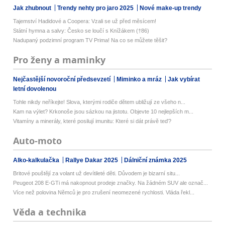
Jak zhubnout
Trendy nehty pro jaro 2025
Nové make-up trendy
Tajemství Hadidové a Coopera: Vzali se už před měsícem!
Státní hymna a salvy: Česko se loučí s Knížákem (†86)
Nadupaný podzimní program TV Prima! Na co se můžete těšit?
Pro ženy a maminky
Nejčastější novoroční předsevzetí
Miminko a mráz
Jak vybírat
letní dovolenou
Tohle nikdy neříkejte! Slova, kterými rodiče dětem ubližují ze všeho n...
Kam na výlet? Krkonoše jsou sázkou na jistotu. Objevte 10 nejlepších m...
Vitamíny a minerály, které posilují imunitu: Které si dát právě teď?
Auto-moto
Alko-kalkulačka
Rallye Dakar 2025
Dálniční známka 2025
Britové pouštějí za volant už devítileté děti. Důvodem je bizarní situ...
Peugeot 208 E-GTi má nakopnout prodeje značky. Na žádném SUV ale označ...
Více než polovina Němců je pro zrušení neomezené rychlosti. Vláda řekl...
Věda a technika