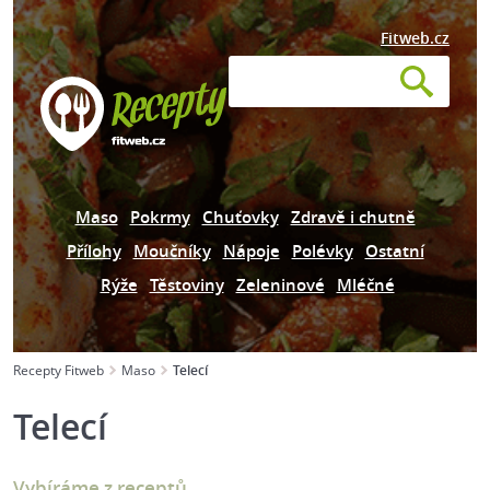
Fitweb.cz
Maso
Pokrmy
Chuťovky
Zdravě i chutně
Přílohy
Moučníky
Nápoje
Polévky
Ostatní
Rýže
Těstoviny
Zeleninové
Mléčné
Recepty Fitweb
Maso
Telecí
Telecí
Vybíráme z receptů