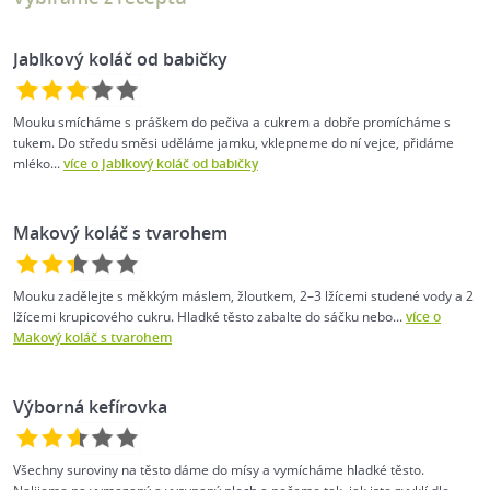
Jablkový koláč od babičky
Mouku smícháme s práškem do pečiva a cukrem a dobře promícháme s
tukem. Do středu směsi uděláme jamku, vklepneme do ní vejce, přidáme
mléko...
více o Jablkový koláč od babičky
Makový koláč s tvarohem
Mouku zadělejte s měkkým máslem, žloutkem, 2–3 lžícemi studené vody a 2
lžícemi krupicového cukru. Hladké těsto zabalte do sáčku nebo...
více o
Makový koláč s tvarohem
Výborná kefírovka
Všechny suroviny na těsto dáme do mísy a vymícháme hladké těsto.