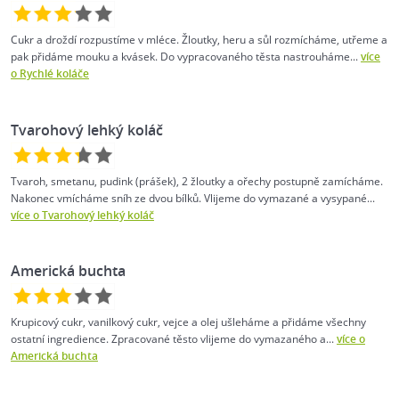
Cukr a droždí rozpustíme v mléce. Žloutky, heru a sůl rozmícháme, utřeme a
pak přidáme mouku a kvásek. Do vypracovaného těsta nastrouháme...
více
o Rychlé koláče
Tvarohový lehký koláč
Tvaroh, smetanu, pudink (prášek), 2 žloutky a ořechy postupně zamícháme.
Nakonec vmícháme sníh ze dvou bílků. Vlijeme do vymazané a vysypané...
více o Tvarohový lehký koláč
Americká buchta
Krupicový cukr, vanilkový cukr, vejce a olej ušleháme a přidáme všechny
ostatní ingredience. Zpracované těsto vlijeme do vymazaného a...
více o
Americká buchta