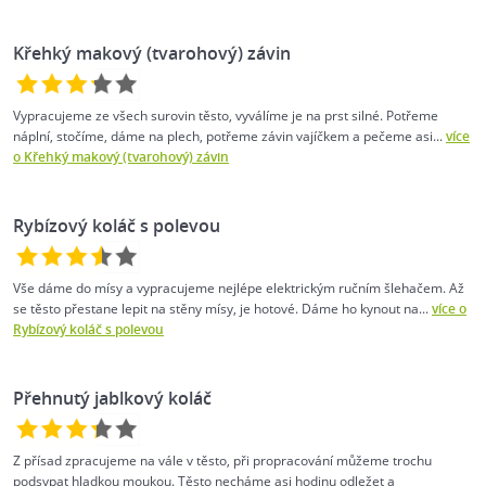
Křehký makový (tvarohový) závin
Vypracujeme ze všech surovin těsto, vyválíme je na prst silné. Potřeme
náplní, stočíme, dáme na plech, potřeme závin vajíčkem a pečeme asi...
více
o Křehký makový (tvarohový) závin
Rybízový koláč s polevou
Vše dáme do mísy a vypracujeme nejlépe elektrickým ručním šlehačem. Až
se těsto přestane lepit na stěny mísy, je hotové. Dáme ho kynout na...
více o
Rybízový koláč s polevou
Přehnutý jablkový koláč
Z přísad zpracujeme na vále v těsto, při propracování můžeme trochu
podsypat hladkou moukou. Těsto necháme asi hodinu odležet a