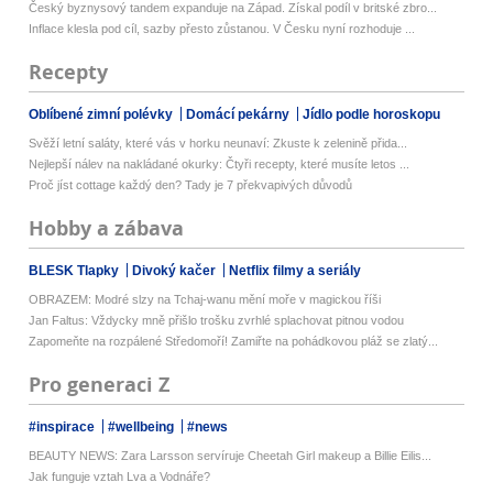
Český byznysový tandem expanduje na Západ. Získal podíl v britské zbro...
Inflace klesla pod cíl, sazby přesto zůstanou. V Česku nyní rozhoduje ...
Recepty
Oblíbené zimní polévky
Domácí pekárny
Jídlo podle horoskopu
Svěží letní saláty, které vás v horku neunaví: Zkuste k zelenině přida...
Nejlepší nálev na nakládané okurky: Čtyři recepty, které musíte letos ...
Proč jíst cottage každý den? Tady je 7 překvapivých důvodů
Hobby a zábava
BLESK Tlapky
Divoký kačer
Netflix filmy a seriály
OBRAZEM: Modré slzy na Tchaj-wanu mění moře v magickou říši
Jan Faltus: Vždycky mně přišlo trošku zvrhlé splachovat pitnou vodou
Zapomeňte na rozpálené Středomoří! Zamiřte na pohádkovou pláž se zlatý...
Pro generaci Z
#inspirace
#wellbeing
#news
BEAUTY NEWS: Zara Larsson servíruje Cheetah Girl makeup a Billie Eilis...
Jak funguje vztah Lva a Vodnáře?