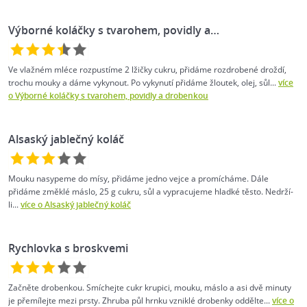
Výborné koláčky s tvarohem, povidly a…
Ve vlažném mléce rozpustíme 2 lžičky cukru, přidáme rozdrobené droždí,
trochu mouky a dáme vykynout. Po vykynutí přidáme žloutek, olej, sůl...
více
o Výborné koláčky s tvarohem, povidly a drobenkou
Alsaský jablečný koláč
Mouku nasypeme do mísy, přidáme jedno vejce a promícháme. Dále
přidáme změklé máslo, 25 g cukru, sůl a vypracujeme hladké těsto. Nedrží-
li...
více o Alsaský jablečný koláč
Rychlovka s broskvemi
Začněte drobenkou. Smíchejte cukr krupici, mouku, máslo a asi dvě minuty
je přemílejte mezi prsty. Zhruba půl hrnku vzniklé drobenky oddělte...
více o