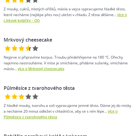
Z mouky, cukrů, mletých oříšků, másla a vejce vypracujeme hladké těsto,
které necháme (nejlépe přes noc) uležet v chladu. Z těsta děláme...
více o
Lískové koláčky – Oči
Mrkvový cheesecake
Nejprve si připravíme korpus. Troubu předehřejeme na 180 °C. Ořechy
najemno nastrouháme. V míse je smícháme, přidáme sušenky, vmícháme
máslo...
více o Mrkvový cheesecake
Půlměsíce z tvarohového těsta
Z hladké mouky, tvarohu a soli vypracujeme jemné těsto. Dáme jej do misky
a necháme 20 minut odležet v chladničce, aby se s ním lépe...
více o
Půlměsíce z tvarohového těsta