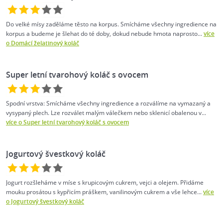
Do velké mísy zaděláme těsto na korpus. Smícháme všechny ingredience na
korpus a budeme je šlehat do té doby, dokud nebude hmota naprosto...
více
o Domácí želatinový koláč
Super letní tvarohový koláč s ovocem
Spodní vrstva: Smícháme všechny ingredience a rozválíme na vymazaný a
vysypaný plech. Lze rozválet malým válečkem nebo sklenicí obalenou v...
více o Super letní tvarohový koláč s ovocem
Jogurtový švestkový koláč
Jogurt rozšleháme v míse s krupicovým cukrem, vejci a olejem. Přidáme
mouku prosátou s kypřicím práškem, vanilinovým cukrem a vše lehce...
více
o Jogurtový švestkový koláč