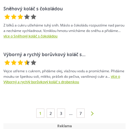
Sněhový koláč s čokoládou
Z bílků a cukru ušleháme tuhý sníh. Máslo a čokoládu rozpustíme nad parou
a necháme vychladnout. Vzniklou hmotu vmícháme do sněhu a přidáme...
více o Sněhový koláč s čokoládou
Výborný a rychlý borůvkový koláč s…
Vejce utřeme s cukrem, přidáme olej, vlažnou vodu a promícháme. Přidáme
mouku se špetkou soli, mléko, prášek do pečiva, vanilinový cukr a...
více o
Výborný a rychlý borůvkový koláč s drobenkou
1
2
3
...
7