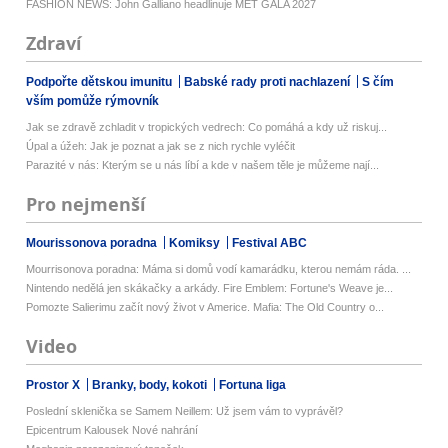
FASHION NEWS: John Galliano headlinuje MET GALA 2027
Zdraví
Podpořte dětskou imunitu
Babské rady proti nachlazení
S čím
vším pomůže rýmovník
Jak se zdravě zchladit v tropických vedrech: Co pomáhá a kdy už riskuj...
Úpal a úžeh: Jak je poznat a jak se z nich rychle vyléčit
Parazité v nás: Kterým se u nás líbí a kde v našem těle je můžeme nají...
Pro nejmenší
Mourissonova poradna
Komiksy
Festival ABC
Mourrisonova poradna: Máma si domů vodí kamarádku, kterou nemám ráda. ...
Nintendo nedělá jen skákačky a arkády. Fire Emblem: Fortune's Weave je...
Pomozte Salierimu začít nový život v Americe. Mafia: The Old Country o...
Video
Prostor X
Branky, body, kokoti
Fortuna liga
Poslední sklenička se Samem Neillem: Už jsem vám to vyprávěl?
Epicentrum Kalousek Nové nahrání