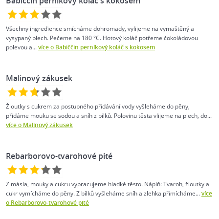
Babiččin perníkový koláč s kokosem
Všechny ingredience smícháme dohromady, vylijeme na vymaštěný a
vysypaný plech. Pečeme na 180 °C. Hotový koláč potřeme čokoládovou
polevou a...
více o Babiččin perníkový koláč s kokosem
Malinový zákusek
Žloutky s cukrem za postupného přidávání vody vyšleháme do pěny,
přidáme mouku se sodou a sníh z bílků. Polovinu těsta vlijeme na plech, do...
více o Malinový zákusek
Rebarborovo-tvarohové pité
Z másla, mouky a cukru vypracujeme hladké těsto. Náplň: Tvaroh, žloutky a
cukr vymícháme do pěny. Z bílků vyšleháme sníh a zlehka přimícháme...
více
o Rebarborovo-tvarohové pité