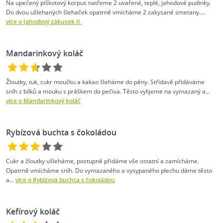
Na upečený piškotový korpus natřeme 2 uvařené, teplé, jahodové pudinky.
Do dvou ušlehaných šlehaček opatrně vmícháme 2 zakysané smetany....
více o Jahodový zákusek II.
Mandarinkový koláč
Žloutky, tuk, cukr moučku a kakao šleháme do pěny. Střídavě přidáváme
sníh z bílků a mouku s práškem do pečiva. Těsto vylijeme na vymazaný a...
více o Mandarinkový koláč
Rybízová buchta s čokoládou
Cukr a žloutky ušleháme, postupně přidáme vše ostatní a zamícháme.
Opatrně vmícháme sníh. Do vymazaného a vysypaného plechu dáme těsto
a...
více o Rybízová buchta s čokoládou
Kefírový koláč