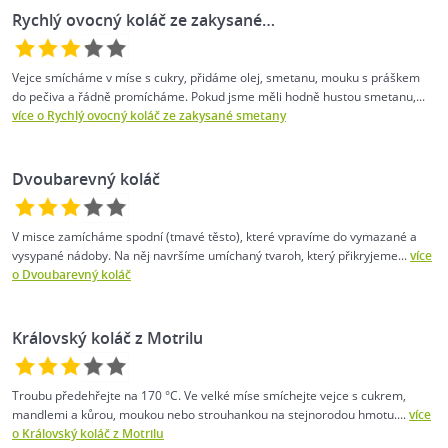
Rychlý ovocný koláč ze zakysané…
Vejce smícháme v míse s cukry, přidáme olej, smetanu, mouku s práškem
do pečiva a řádně promícháme. Pokud jsme měli hodně hustou smetanu,...
více o Rychlý ovocný koláč ze zakysané smetany
Dvoubarevný koláč
V misce zamícháme spodní (tmavé těsto), které vpravíme do vymazané a
vysypané nádoby. Na něj navršíme umíchaný tvaroh, který přikryjeme...
více
o Dvoubarevný koláč
Královský koláč z Motrilu
Troubu předehřejte na 170 °C. Ve velké míse smíchejte vejce s cukrem,
mandlemi a kůrou, moukou nebo strouhankou na stejnorodou hmotu....
více
o Královský koláč z Motrilu