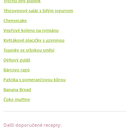
Trochu jiný pudink
Těstovinový salát s bílým jogurtem
Cheesecake
Vepřové koleno na tymiánu
Květákové placičky s uzeninou
Topinky se srbskou směsí
Dýňový guláš
Bártovo ragú
Paštika s pomerančovou kůrou
Banana Bread
Čoko muffiny
Další doporučené recepty: