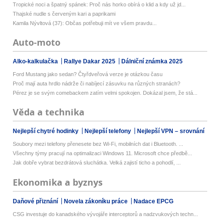
Tropické noci a špatný spánek: Proč nás horko obírá o klid a kdy už jd...
Thajské nudle s červeným kari a paprikami
Kamila Nývltová (37): Občas potřebuji mít ve všem pravdu...
Auto-moto
Alko-kalkulačka
Rallye Dakar 2025
Dálniční známka 2025
Ford Mustang jako sedan? Čtyřdveřová verze je otázkou času
Proč mají auta hrdlo nádrže či nabíjecí zásuvku na různých stranách?
Pérez je se svým comebackem zatím velmi spokojen. Dokázal jsem, že stá...
Věda a technika
Nejlepší chytré hodinky
Nejlepší telefony
Nejlepší VPN – srovnání
Soubory mezi telefony přenesete bez Wi-Fi, mobilních dat i Bluetooth. ...
Všechny týmy pracují na optimalizaci Windows 11. Microsoft chce předbě...
Jak dobře vybrat bezdrátová sluchátka. Velká zajistí ticho a pohodlí, ...
Ekonomika a byznys
Daňové přiznání
Novela zákoníku práce
Nadace EPCG
CSG investuje do kanadského vývojáře interceptorů a nadzvukových techn...