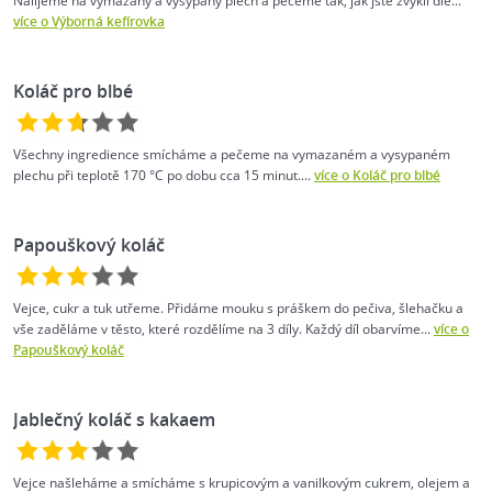
Nalijeme na vymazaný a vysypaný plech a pečeme tak, jak jste zvyklí dle...
více o Výborná kefírovka
Koláč pro blbé
Všechny ingredience smícháme a pečeme na vymazaném a vysypaném
plechu při teplotě 170 °C po dobu cca 15 minut....
více o Koláč pro blbé
Papouškový koláč
Vejce, cukr a tuk utřeme. Přidáme mouku s práškem do pečiva, šlehačku a
vše zaděláme v těsto, které rozdělíme na 3 díly. Každý díl obarvíme...
více o
Papouškový koláč
Jablečný koláč s kakaem
Vejce našleháme a smícháme s krupicovým a vanilkovým cukrem, olejem a