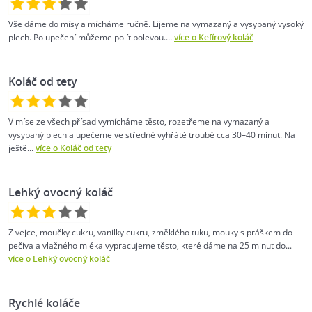
Vše dáme do mísy a mícháme ručně. Lijeme na vymazaný a vysypaný vysoký
plech. Po upečení můžeme polít polevou....
více o Kefírový koláč
Koláč od tety
V míse ze všech přísad vymícháme těsto, rozetřeme na vymazaný a
vysypaný plech a upečeme ve středně vyhřáté troubě cca 30–40 minut. Na
ještě...
více o Koláč od tety
Lehký ovocný koláč
Z vejce, moučky cukru, vanilky cukru, změklého tuku, mouky s práškem do
pečiva a vlažného mléka vypracujeme těsto, které dáme na 25 minut do...
více o Lehký ovocný koláč
Rychlé koláče