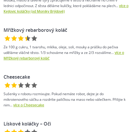
Mouku, máslo a tavené sýry zpracujeme v těsto a necháme ho chvíli v
lednici odpočinout. Z těsta děláme kuličky, které pokládáme na plech...
více o
Kejlovic koláčky (od Moniky Brýdové)
Mřížkový rebarborový koláč
Ze 100 g cukru, 1 tvarohu, mléka, oleje, soli, mouky a prášku do pečiva
uděláme vláčné těsto. 1/3 schováme na mřížky a ze 2/3 rozválíme...
více o
Mřížkový rebarborový koláč
Cheesecake
Sušenky v robotu rozmixujte. Pokud nemáte robot, dejte je do
mikrotenového sáčku a rozdrťte paličkou na maso nebo válečkem. Přilijte k
nim...
více o Cheesecake
Lískové koláčky – Oči