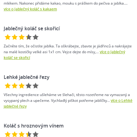
mlékem. Nakonec přidáme kakao, mouku s práškem do pečiva a jablka....
více o Jablečný koláč s kakaem
Jablečný koláč se skořicí
Začněte tím, že očistíte jablka. Ta oškrábejte, zbavte je jádřinců a nakrájejte
na malé kostičky velké asi 1x1 cm. Vejce dejte do mísy,...
více o Jablečný
koláč se skořicí
Lehké jablečné řezy
Všechny ingredience ušleháme ve šlehači, těsto rozetřeme na vymazaný a
vysypaný plech a upečeme. Vychladlý piškot potřeme jablíčky...
více o Lehké
jablečné řezy
Koláč s hroznovým vínem