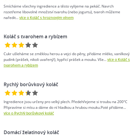
Smícháme všechny ingredience a těsto vylijeme na pekáč. Navrch
rozetřeme libovolné množství tvarohu (nebo jogurtu), tvaroh můžeme
naředit...
více o Koláč s hroznovým vínem
Koláč s tvarohem a rybízem
Cukr ušleháme se změklou herou a vejci do pěny, přidáme mléko, vanilkový
pudink (prášek, nikoli uvařený!), kypřicí prášek a mouku. Vše...
více o Koláč s
tvarohem a rybízem
Rychlý borůvkový koláč
Ingredience jsou určeny pro velký plech. Předehřejeme si troubu na 200°C
Připravíme si mísu a dáme do ní hladkou a hrubou mouku.Poté přidáme...
více o Rychlý borůvkový koláč
Domácí želatinový koláč