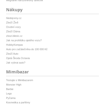
Meghanin narozeninový taneček
Nákupy
hledejceny.cz
Zboží Živě
Osobní vozy
Zboží Dáma
zbozi.blesk.cz
Jak na prohlídku ojetého vozu?
HobbyKompas
Auto pro začátečníka do 100 000 Kč
Zboží Auto
Ojetá Škoda Octavia
Jak vybrat auto?
Mimibazar
Testujte s Mimibazarem
Monster High
Barbie
Lego
Pyžama
Kosmetika a parfémy