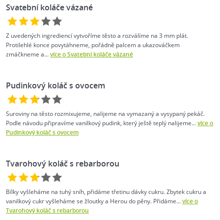
Svatební koláče vázané
Z uvedených ingrediencí vytvoříme těsto a rozválíme na 3 mm plát.
Protilehlé konce povytáhneme, pořádně palcem a ukazováčkem
zmáčkneme a...
více o Svatební koláče vázané
Pudinkový koláč s ovocem
Suroviny na těsto rozmixujeme, nalijeme na vymazaný a vysypaný pekáč.
Podle návodu připravíme vanilkový pudink, který ještě teplý nalijeme...
více o
Pudinkový koláč s ovocem
Tvarohový koláč s rebarborou
Bílky vyšleháme na tuhý sníh, přidáme třetinu dávky cukru. Zbytek cukru a
vanilkový cukr vyšleháme se žloutky a Herou do pěny. Přidáme...
více o
Tvarohový koláč s rebarborou