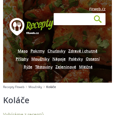
Fitweb.cz
Maso
Pokrmy
Chuťovky
Zdravě i chutně
Přílohy
Moučníky
Nápoje
Polévky
Ostatní
Rýže
Těstoviny
Zeleninové
Mléčné
Recepty Fitweb
Moučníky
Koláče
Koláče
Vybíráme z receptů