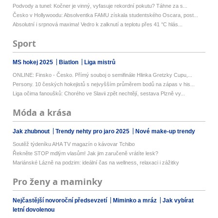
Podvody a tunel: Kočner je vinný, vyfasuje rekordní pokutu? Táhne za s...
Česko v Hollywoodu: Absolventka FAMU získala studentského Oscara, post...
Absolutní i srpnová maxima! Vedro k zalknutí a teplotu přes 41 °C hlás...
Sport
MS hokej 2025
Biatlon
Liga mistrů
ONLINE: Finsko - Česko. Přímý souboj o semifinále Hlinka Gretzky Cupu,...
Persony. 10 českých hokejistů s nejvyšším průměrem bodů na zápas v his...
Liga očima fanoušků: Chorého ve Slavii zpět nechtějí, sestava Plzně vy...
Móda a krása
Jak zhubnout
Trendy nehty pro jaro 2025
Nové make-up trendy
Soutěž týdeníku AHA TV magazín o kávovar Tchibo
Řekněte STOP mdlým vlasům! Jak jim zaručeně vrátíte lesk?
Mariánské Lázně na podzim: ideální čas na wellness, relaxaci i zážitky
Pro ženy a maminky
Nejčastější novoroční předsevzetí
Miminko a mráz
Jak vybírat
letní dovolenou