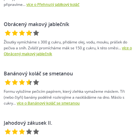
připravíme...
více o Přehnutý jablkový koláč
Obrácený makový jablečník
Žloutky vymícháme s 300 g cukru, přidáme olej, vodu, mouku, prášek do
pečiva a sníh. Zvlášť promícháme mák se 150 g cukru, k této směsi...
více o
Obrácený makový jablečník
Banánový koláč se smetanou
Formu vyložíme pečicím papírem, který zlehka vymažeme máslem. Tři
(nebo čtyři) banány podélně rozkrojíme a naskládáme na dno. Máslo s
cukry...
více o Banánový koláč se smetanou
Jahodový zákusek II.