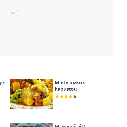
y s
Mleté maso s
í
kapustou
Mraveniště II.