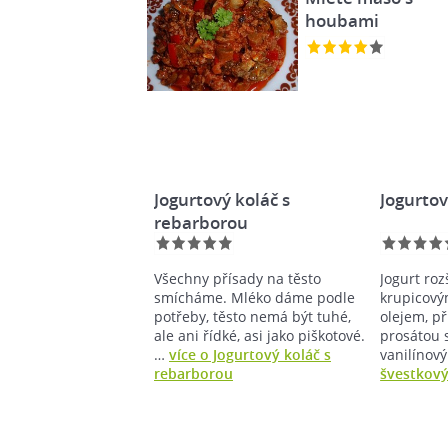
houbami
Jogurtový koláč s
Jogurtov
rebarborou
Všechny přísady na těsto
Jogurt ro
smícháme. Mléko dáme podle
krupicový
potřeby, těsto nemá být tuhé,
olejem, 
ale ani řídké, asi jako piškotové.
prosátou 
…
více o Jogurtový koláč s
vanilíno
rebarborou
švestkový