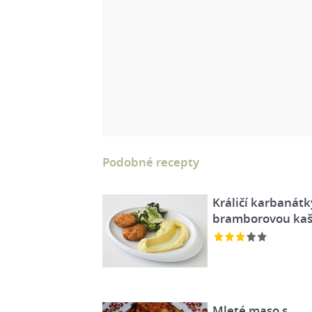
Podobné recepty
Králičí karbanátk
bramborovou kaš
Mleté maso s