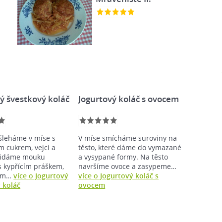
ý švestkový koláč
Jogurtový koláč s ovocem
zšleháme v míse s
V míse smícháme suroviny na
m cukrem, vejci a
těsto, které dáme do vymazané
přidáme mouku
a vysypané formy. Na těsto
s kypřícím práškem,
navršíme ovoce a zasypeme…
vým…
více o Jogurtový
více o Jogurtový koláč s
 koláč
ovocem