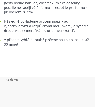
(těsto hodně nabude, chceme-li mít koláč tenký,
použijeme raději větší formu – recept je pro formu s
průměrem 26 cm).
Následně poklademe ovocem (například
vypeckovanými a rozpůlenými meruňkami) a sypeme
drobenkou (k meruňkám s přidanou skořicí).
V předem vyhřáté troubě pečeme na 180 °C asi 20 až
30 minut.