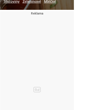
e
Těstoviny
Zeleninové
Mléčné