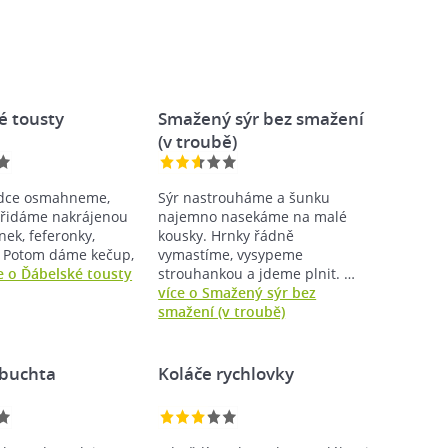
é tousty
Smažený sýr bez smažení
(v troubě)
dce osmahneme,
Sýr nastrouháme a šunku
přidáme nakrájenou
najemno nasekáme na malé
snek, feferonky,
kousky. Hrnky řádně
 Potom dáme kečup,
vymastíme, vysypeme
e o Ďábelské tousty
strouhankou a jdeme plnit. …
více o Smažený sýr bez
smažení (v troubě)
 buchta
Koláče rychlovky