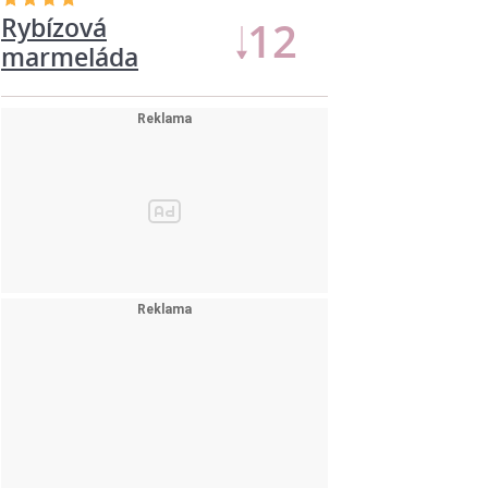
Rybízová
12
marmeláda