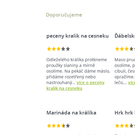
Doporučujeme
peceny kralik na cesneku
Ďábelsk
Odleželého králíka protkneme
Maso pru
proužky slaniny a mírně
osolíme, 
osolíme. Na pekáč dáme máslo,
cibuli, če
přidáme rozetřený nebo
opražíme.
nastrouhaný…
více o peceny
lečo,…
víc
kralik na cesneku
Marináda na králíka
Hrk hrk