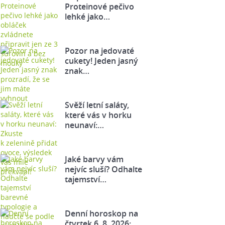
Proteinové pečivo
lehké jako…
Pozor na jedovaté
cukety! Jeden jasný
znak…
Svěží letní saláty,
které vás v horku
neunaví:…
Jaké barvy vám
nejvíc sluší? Odhalte
tajemství…
Denní horoskop na
čtvrtek 6. 8. 2026: