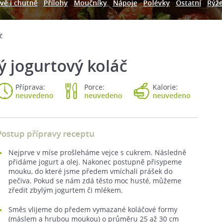
vě i chutně
Přílohy
Moučníky
Nápoje
Polévky
Ostatní
Rýž
č
ý jogurtový koláč
Příprava:
Porce:
Kalorie:
neuvedeno
neuvedeno
neuvedeno
Postup přípravy receptu
Nejprve v míse prošleháme vejce s cukrem. Následně
přidáme jogurt a olej. Nakonec postupně přisypeme
mouku, do které jsme předem vmíchali prášek do
pečiva. Pokud se nám zdá těsto moc husté, můžeme
zředit zbylým jogurtem či mlékem.
Směs vlijeme do předem vymazané koláčové formy
(máslem a hrubou moukou) o průměru 25 až 30 cm