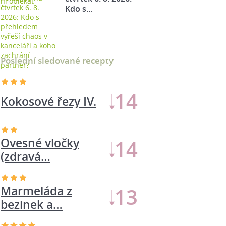
Kdo s…
Poslední sledované recepty
16
Kokosové řezy IV.
Marmeláda z
15
bezinek a…
Ovesné vločky
14
(zdravá…