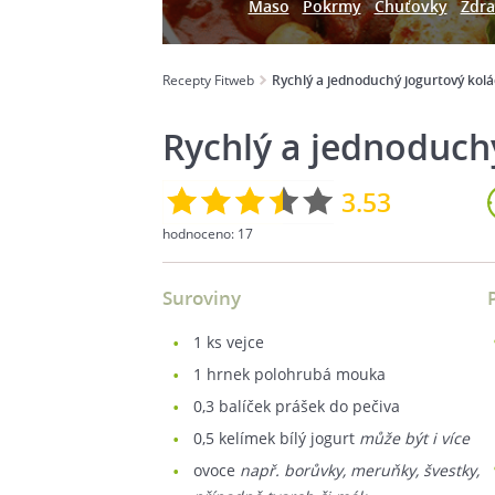
Maso
Pokrmy
Chuťovky
Zdra
Recepty Fitweb
Rychlý a jednoduchý jogurtový kolá
Rychlý a jednoduch
3.53
hodnoceno:
17
Suroviny
1
ks vejce
1
hrnek polohrubá mouka
0,3
balíček prášek do pečiva
0,5
kelímek bílý jogurt
může být i více
ovoce
např. borůvky, meruňky, švestky,