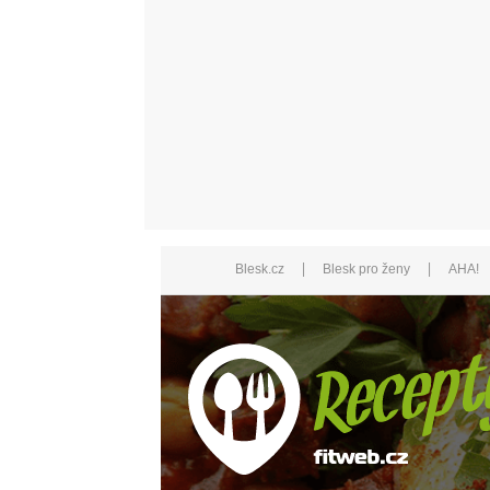
|
|
Blesk.cz
Blesk pro ženy
AHA!