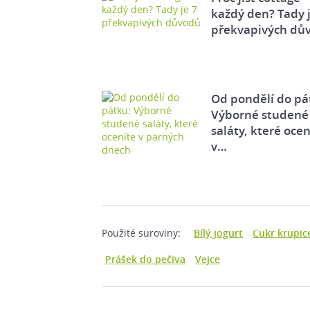
každý den? Tady j
překvapivých dů
Od pondělí do pá
Výborné studené
saláty, které ocen
v…
Použité suroviny:
Bílý jogurt
Cukr krupic
Prášek do pečiva
Vejce