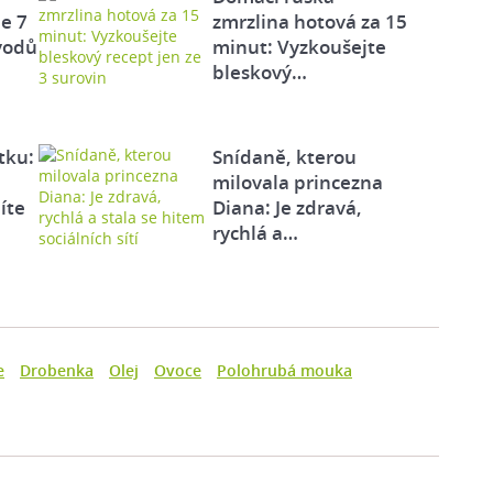
e 7
zmrzlina hotová za 15
vodů
minut: Vyzkoušejte
bleskový…
tku:
Snídaně, kterou
milovala princezna
íte
Diana: Je zdravá,
rychlá a…
e
Drobenka
Olej
Ovoce
Polohrubá mouka