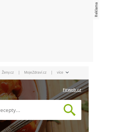
|
|
Ženy.cz
MojeZdraví.cz
více
Fitweb.cz