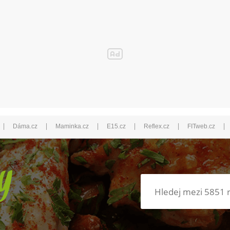
|
|
|
|
|
|
Dáma.cz
Maminka.cz
E15.cz
Reflex.cz
FITweb.cz