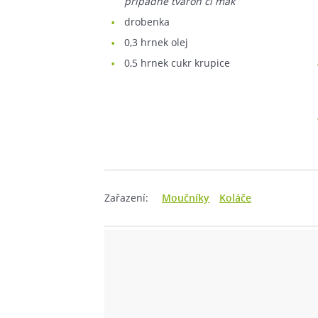
případně tvaroh či mák
drobenka
0,3
hrnek olej
0,5
hrnek cukr krupice
Zařazení:
Moučníky
Koláče