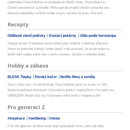
Legendární česká likérka se propadla do hlubší ztráty. Zachraňují ji d...
České stavebnictví zpomalilo. Překvapil ale prudký nárůst výstavby nov...
Klasické bakalářky kvůli AI ztratily smysl, sázíme na praxi, říká Kart...
Recepty
Oblíbené zimní polévky
Domácí pekárny
Jídlo podle horoskopu
Oopsie bread: Proteinové pečivo lehké jako obláček zvládnete připravit...
Pozor na jedovaté cukety! Jeden jasný znak prozradí, že se jim máte vy...
Svěží letní saláty, které vás v horku neunaví: Zkuste k zelenině přida...
Hobby a zábava
BLESK Tlapky
Divoký kačer
Netflix filmy a seriály
Sraz v šest ráno. Vrchol festivalu Tóny Dolomit zazní za úsvitu ve 300...
Nízkorozpočtová dovolená? Chorvatsko jedno z nejdražších v Evropě! Lev...
OBRAZEM: Modré slzy na Tchaj-wanu mění moře v magickou říši
Pro generaci Z
#inspirace
#wellbeing
#news
F*ck the glasses: AI Meta brýle mají zjednodušit život, zatím ale děla...