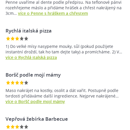
Penne uvaříme al dente podle předpisu. Na teflonové pánvi
rozehřejeme máslo a přidáme hrášek a chřest nakrájený na
3cm…
více o Penne s hráškem a chřestem
Rychlá italská pizza
1) Do velké mísy nasypeme mouky, sůl (pokud použijete
instantní droždí, tak ho tam dejte taky) a promícháme. 2) V…
více o Rychlá italská pizza
Boršč podle mojí mámy
Maso nakrájet na kostky, osolit a dát vařit. Postupně podle
tvrdosti přidáváme další ingredience. Nejprve nakrájené…
více o Boršč podle mojí mámy
Vepřová žebírka Barbecue