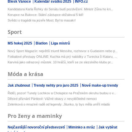
Blesk Vánoce
Kalendář svátků 2025
INFO.cz
Kandidatura Karla Řehky do Senátu budí pozdvižení. Ministr Zůna ho kri...
Korupce na Bulovce: Státní zástupce obžaloval 5 lidí!
Svědci o tragédii na jezeře Most: Byl to masakr!
Sport
MS hokej 2025
Biatlon
Liga mistrů
Nový Sport Magazín: největší triumf Messiho, rozhovor s Gudasem nebo p...
Fotbalové přestupy ONLINE: Kuchta má prý nabídky z Turecka či Kataru, ...
Karviná jako odrazový můstek. 10 hráčů, kteří se ze slezského klubu pr...
Móda a krása
Jak zhubnout
Trendy nehty pro jaro 2025
Nové make-up trendy
Řidiči, pozor! Tunely Lochkov a Cholupice na Pražském okruhu budou o v...
Děsivé přiznání Pártlové: Vážné obavy z nevyléčitelné nemoci
Zelenková o mrazivé radě od legendy: Jitunko, ty bys měla umřít mladá
Pro ženy a maminky
Nejčastější novoroční předsevzetí
Miminko a mráz
Jak vybírat