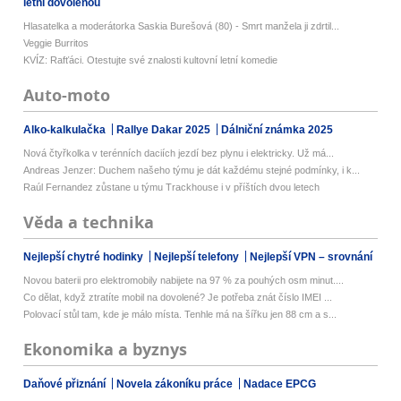
letní dovolenou
Hlasatelka a moderátorka Saskia Burešová (80) - Smrt manžela ji zdrtil...
Veggie Burritos
KVÍZ: Rafťáci. Otestujte své znalosti kultovní letní komedie
Auto-moto
Alko-kalkulačka
Rallye Dakar 2025
Dálniční známka 2025
Nová čtyřkolka v terénních daciích jezdí bez plynu i elektricky. Už má...
Andreas Jenzer: Duchem našeho týmu je dát každému stejné podmínky, i k...
Raúl Fernandez zůstane u týmu Trackhouse i v příštích dvou letech
Věda a technika
Nejlepší chytré hodinky
Nejlepší telefony
Nejlepší VPN – srovnání
Novou baterii pro elektromobily nabijete na 97 % za pouhých osm minut....
Co dělat, když ztratíte mobil na dovolené? Je potřeba znát číslo IMEI ...
Polovací stůl tam, kde je málo místa. Tenhle má na šířku jen 88 cm a s...
Ekonomika a byznys
Daňové přiznání
Novela zákoníku práce
Nadace EPCG