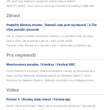
Víš, proč ti po mléčných výrobcích možná nebývá dobře?
BEAUTY NEWS: Zara Larsson servíruje Cheetah Girl makeup a Billie Eilis...
Zdraví
Podpořte dětskou imunitu
Babské rady proti nachlazení
S čím
vším pomůže rýmovník
Jak se zdravě zchladit v tropických vedrech: Co pomáhá a kdy už riskuj...
Úpal a úžeh: Jak je poznat a jak se z nich rychle vyléčit
Parazité v nás: Kterým se u nás líbí a kde v našem těle je můžeme nají...
Pro nejmenší
Mourissonova poradna
Komiksy
Festival ABC
Forza Horizon 6 (recenze): Oblíbené arkádové závody se přesouvají do u...
Zase vychází Minecraft, tentokrát nativně pro Nintendo Switch 2. Nová ...
Recenze hry Splatoon Raiders. Nintendo proměnilo svou multiplayerovou ...
Video
Prostor X
Branky, body, kokoti
Fortuna liga
Zimák: Divné ticho kolem Jágra. Má se Kometa bát Zbrojovky? Jak posklá...