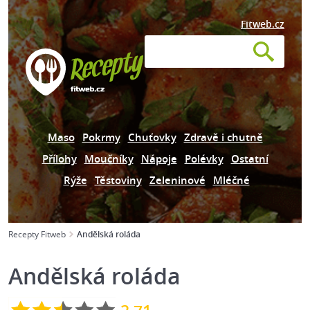
Fitweb.cz
Maso
Pokrmy
Chuťovky
Zdravě i chutně
Přílohy
Moučníky
Nápoje
Polévky
Ostatní
Rýže
Těstoviny
Zeleninové
Mléčné
Recepty Fitweb
Andělská roláda
Andělská roláda