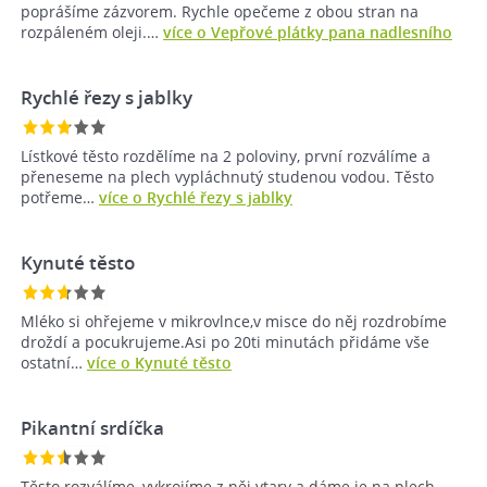
poprášíme zázvorem. Rychle opečeme z obou stran na
rozpáleném oleji.…
více o Vepřové plátky pana nadlesního
Rychlé řezy s jablky
Lístkové těsto rozdělíme na 2 poloviny, první rozválíme a
přeneseme na plech vypláchnutý studenou vodou. Těsto
potřeme…
více o Rychlé řezy s jablky
Kynuté těsto
Mléko si ohřejeme v mikrovlnce,v misce do něj rozdrobíme
droždí a pocukrujeme.Asi po 20ti minutách přidáme vše
ostatní…
více o Kynuté těsto
Pikantní srdíčka
Těsto rozválíme, vykrojíme z něj vtary a dáme je na plech