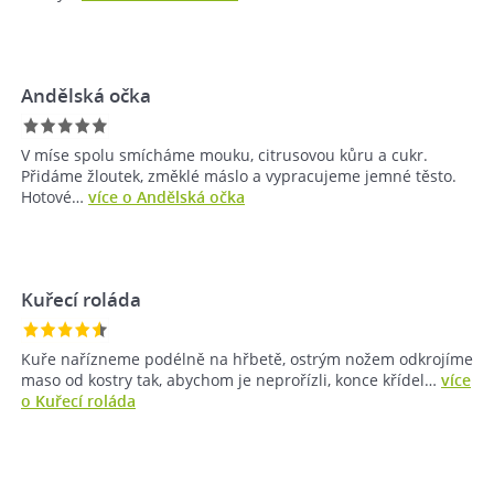
Andělská očka
V míse spolu smícháme mouku, citrusovou kůru a cukr.
Přidáme žloutek, změklé máslo a vypracujeme jemné těsto.
Hotové…
více o Andělská očka
Kuřecí roláda
Kuře nařízneme podélně na hřbetě, ostrým nožem odkrojíme
maso od kostry tak, abychom je neprořízli, konce křídel…
více
o Kuřecí roláda