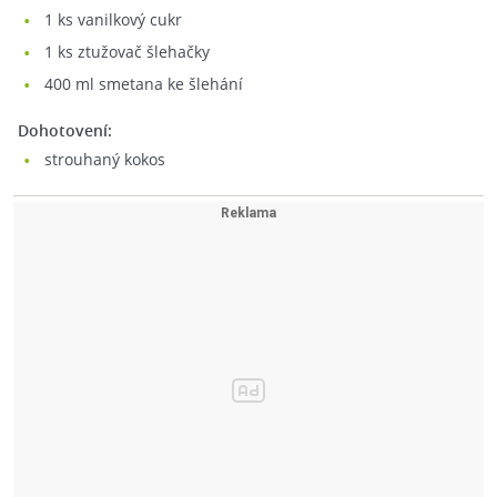
1
ks vanilkový cukr
1
ks ztužovač šlehačky
400
ml smetana ke šlehání
Dohotovení:
strouhaný kokos