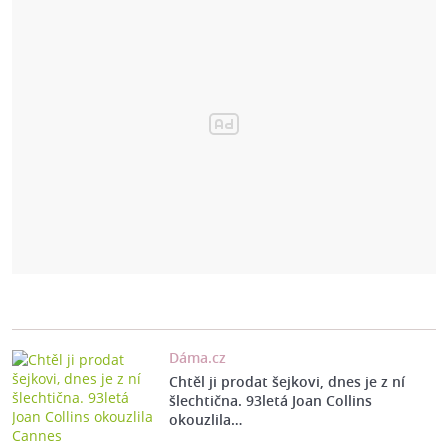
Dáma.cz
Chtěl ji prodat šejkovi, dnes je z ní
šlechtična. 93letá Joan Collins
okouzlila…