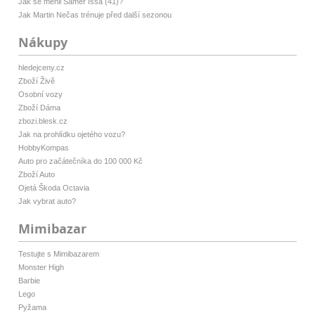
Jak se měnil Sámer Issa (41)?
Jak Martin Nečas trénuje před další sezonou
Nákupy
hledejceny.cz
Zboží Živě
Osobní vozy
Zboží Dáma
zbozi.blesk.cz
Jak na prohlídku ojetého vozu?
HobbyKompas
Auto pro začátečníka do 100 000 Kč
Zboží Auto
Ojetá Škoda Octavia
Jak vybrat auto?
Mimibazar
Testujte s Mimibazarem
Monster High
Barbie
Lego
Pyžama