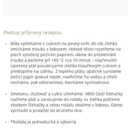
Postup přípravy receptu
Bílky vyšleháme s cukrem na pevný sníh, do něj zlehka
vmícháme mouku s kokosem. Hotové těsto rozetřeme na
plech vyložený pečicím papírem, dáme do předehřáté
trouby a pečeme při 180 °C cca 10 minut –⁠ nepřesušit!
Upečený plát pocukrujeme zlehka moučkovým cukrem a
překlopíme na utěrku. Z teplého plátu opatrně sundáme
pečicí papír (pokud nejde, navlhčíme ho vodou a chvíli
necháme, pak odstraníme). Necháme vychladnout.
Smetanu, ztužovač a cukry ušleháme. Větší částí šlehačky
natřeme plát a zarolujeme do rolády, tu zlehka potřeme
zbytkem šlehačky a celou roládu obalíme v kokosu. Dáme
vychladit a proležet do druhého dne.
*Roláda je jednoduchá a výborná.