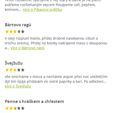
potřeme rozšlehaným vejcem Posypeme solí, pepřem,
kmínem,…
více o Pikantní srdíčka
Bártovo ragú
V oleji rozpusť máslo, přidej drobně nasekanou cibuli a
trochu orestuj. Přidej na kostky nakrájené maso s oloupanou
a…
více o Bártovo ragú
Švejžužu
vše smícháme v misce a necháme aspon přes noc uležet(čím
dýl tím líp)já přidávám víc ostré papriky a kari. Po odležení…
více o Švejžužu
Penne s hráškem a chřestem