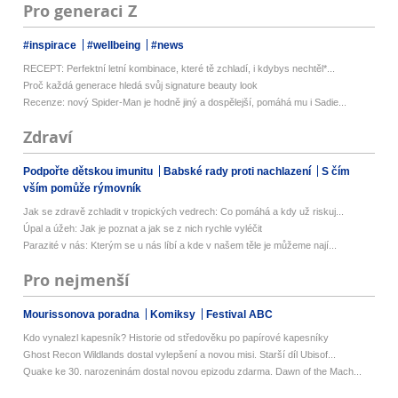
Pro generaci Z
#inspirace
#wellbeing
#news
RECEPT: Perfektní letní kombinace, které tě zchladí, i kdybys nechtěl*...
Proč každá generace hledá svůj signature beauty look
Recenze: nový Spider-Man je hodně jiný a dospělejší, pomáhá mu i Sadie...
Zdraví
Podpořte dětskou imunitu
Babské rady proti nachlazení
S čím
vším pomůže rýmovník
Jak se zdravě zchladit v tropických vedrech: Co pomáhá a kdy už riskuj...
Úpal a úžeh: Jak je poznat a jak se z nich rychle vyléčit
Parazité v nás: Kterým se u nás líbí a kde v našem těle je můžeme nají...
Pro nejmenší
Mourissonova poradna
Komiksy
Festival ABC
Kdo vynalezl kapesník? Historie od středověku po papírové kapesníky
Ghost Recon Wildlands dostal vylepšení a novou misi. Starší díl Ubisof...
Quake ke 30. narozeninám dostal novou epizodu zdarma. Dawn of the Mach...