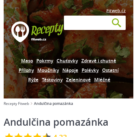
Fitweb.cz
Maso
Pokrmy
Chuťovky
Zdravě i chutně
Přílohy
Moučníky
Nápoje
Polévky
Ostatní
Rýže
Těstoviny
Zeleninové
Mléčné
Recepty Fitweb
Andulčina pomazánka
Andulčina pomazánka