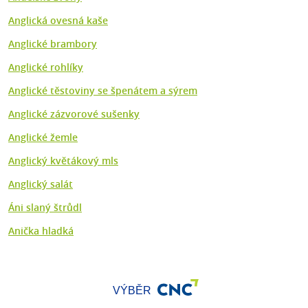
Anglická ovesná kaše
Anglické brambory
Anglické rohlíky
Anglické těstoviny se špenátem a sýrem
Anglické zázvorové sušenky
Anglické žemle
Anglický květákový mls
Anglický salát
Áni slaný štrůdl
Anička hladká
VÝBĚR