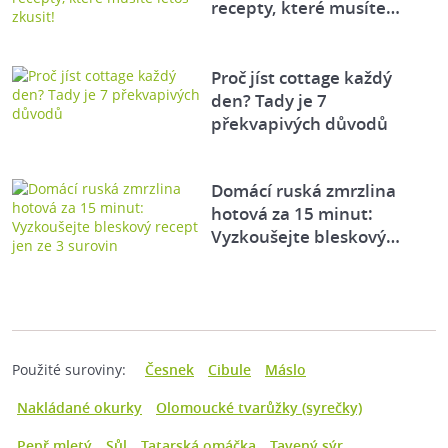
recepty, které musíte…
Proč jíst cottage každý
den? Tady je 7
překvapivých důvodů
Domácí ruská zmrzlina
hotová za 15 minut:
Vyzkoušejte bleskový…
Použité suroviny:
Česnek
Cibule
Máslo
Nakládané okurky
Olomoucké tvarůžky (syrečky)
Pepř mletý
Sůl
Tatarská omáčka
Tavený sýr