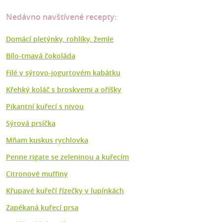
Nedávno navštívené recepty:
Domácí pletýnky, rohlíky, žemle
Bílo-tmavá čokoláda
Filé v sýrovo-jogurtovém kabátku
Křehký koláč s broskvemi a oříšky
Pikantní kuřecí s nivou
Sýrová prsíčka
Mňam kuskus rychlovka
Penne rigate se zeleninou a kuřecím
Citronové muffiny
Křupavé kuřečí řízečky v lupínkách
Zapékaná kuřecí prsa