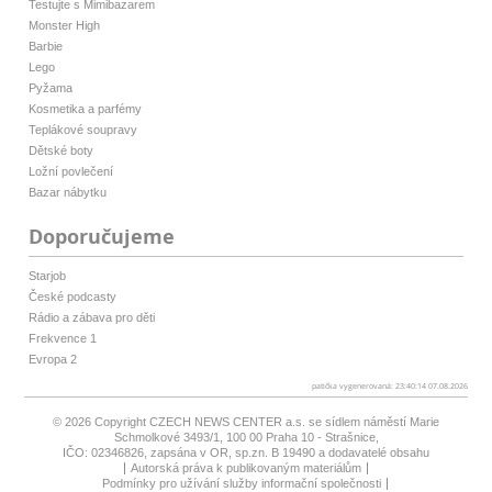
Testujte s Mimibazarem
Monster High
Barbie
Lego
Pyžama
Kosmetika a parfémy
Teplákové soupravy
Dětské boty
Ložní povlečení
Bazar nábytku
Doporučujeme
Starjob
České podcasty
Rádio a zábava pro děti
Frekvence 1
Evropa 2
patička vygenerovaná: 23:40:14 07.08.2026
© 2026 Copyright
CZECH NEWS CENTER a.s.
se sídlem náměstí Marie
Schmolkové 3493/1, 100 00 Praha 10 - Strašnice,
IČO: 02346826, zapsána v OR, sp.zn. B 19490 a dodavatelé obsahu
Autorská práva k publikovaným materiálům
Podmínky pro užívání služby informační společnosti