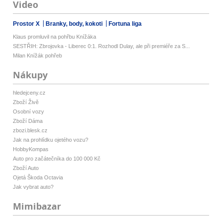
Video
Prostor X
Branky, body, kokoti
Fortuna liga
Klaus promluvil na pohřbu Knížáka
SESTŘIH: Zbrojovka - Liberec 0:1. Rozhodl Dulay, ale při premiéře za S...
Milan Knížák pohřeb
Nákupy
hledejceny.cz
Zboží Živě
Osobní vozy
Zboží Dáma
zbozi.blesk.cz
Jak na prohlídku ojetého vozu?
HobbyKompas
Auto pro začátečníka do 100 000 Kč
Zboží Auto
Ojetá Škoda Octavia
Jak vybrat auto?
Mimibazar