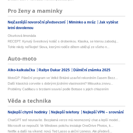
Pro ženy a maminky
Nejčastější novoroční předsevzetí
Miminko a mráz
Jak vybírat
letní dovolenou
Okurková limonáda
RECEPT: Kynutý švestkový koláč s drobenkou. Klasika, se kterou zaboduj...
Tohle nikdy neříkejte! Slova, kterými rodiče dětem ubližují ze všeho n...
Auto-moto
Alko-kalkulačka
Rallye Dakar 2025
Dálniční známka 2025
MotoGP: Páteční program ve Velké Británii uzavřel rekordním časem Bezz...
Další klasická corvette s dobrými jízdními vlastnostmi? Mitsuoka znovu...
Problémy Cadillacu s brzdami souvisí podle Bottase s jejich chlazením
Věda a technika
Nejlepší chytré hodinky
Nejlepší telefony
Nejlepší VPN – srovnání
ChatGPT teď neunavíte. Bezplatná verze má neomezený chat a lepší model...
Microsoft se nepoučil. Ve Windows potichu instaluje OneDrive Photos, k...
Netflix a další na víkend: nový Ted Lasso a akční Lioness. Ale předevš...