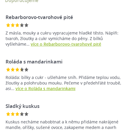
Doporučujeme
Rebarborovo-tvarohové pité
Z másla, mouky a cukru vypracujeme hladké těsto. Náplň:
tvaroh, žloutky a cukr vymícháme do pěny. Z bílků
vyšleháme…
více o Rebarborovo-tvarohové pité
Roláda s mandarinkami
Roláda: bílky a cukr - ušleháme sníh. Přidáme teplou vodu,
žloutky a polohrubou mouku. Pečeme v předehřáté troubě,
asi…
více o Roláda s mandarinkami
Sladký kuskus
Kuskus necháme nabobtnat a k němu přidáme nakrájené
mandle, oříšky, sušené ovoce, zakapeme medem a navrh