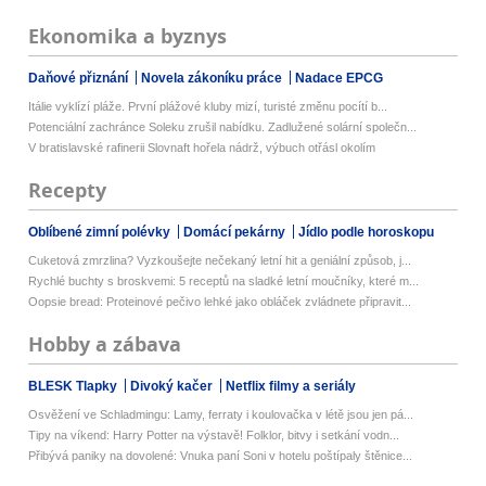
Ekonomika a byznys
Daňové přiznání
Novela zákoníku práce
Nadace EPCG
Itálie vyklízí pláže. První plážové kluby mizí, turisté změnu pocítí b...
Potenciální zachránce Soleku zrušil nabídku. Zadlužené solární společn...
V bratislavské rafinerii Slovnaft hořela nádrž, výbuch otřásl okolím
Recepty
Oblíbené zimní polévky
Domácí pekárny
Jídlo podle horoskopu
Cuketová zmrzlina? Vyzkoušejte nečekaný letní hit a geniální způsob, j...
Rychlé buchty s broskvemi: 5 receptů na sladké letní moučníky, které m...
Oopsie bread: Proteinové pečivo lehké jako obláček zvládnete připravit...
Hobby a zábava
BLESK Tlapky
Divoký kačer
Netflix filmy a seriály
Osvěžení ve Schladmingu: Lamy, ferraty i koulovačka v létě jsou jen pá...
Tipy na víkend: Harry Potter na výstavě! Folklor, bitvy i setkání vodn...
Přibývá paniky na dovolené: Vnuka paní Soni v hotelu poštípaly štěnice...