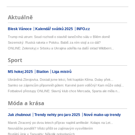
Aktuálně
Blesk Vánoce
Kalendář svátků 2025
INFO.cz
Trump má utrum: Soud rozhodl o stavbě tanečního sálu v Bílém domě
Sezemský: Ruská raketa v Polsku. Babiš za ním stojí a co dál?
ONLINE: Zelenskyj v Srbsku a Ukrajina udeřila na další sklad Wildberri...
Sport
MS hokej 2025
Biatlon
Liga mistrů
Ubráněná Zbrojovka. Dostali jsme lekci, řekl kapitán Klíma. Dulay přek...
Samko se zájemcům připomněl gólem: Karviné jsem vděčný! Kam může odejí...
Fotbalové přestupy ONLINE: Slavný klub chce Mercada, Sparta ale měla n...
Móda a krása
Jak zhubnout
Trendy nehty pro jaro 2025
Nové make-up trendy
Marek Ztracený po dvou letech příprav naplnil amfiteátr: Kolaps na Let...
Nesnášíte pondělí? Vědci přišli se zajímavým vysvětlením
Brutální útok v Tanvaldu: Několik pobodaných