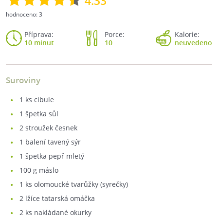
4.33
hodnoceno:
3
Příprava:
Porce:
Kalorie:
10 minut
10
neuvedeno
Suroviny
1
ks cibule
1
špetka sůl
2
stroužek česnek
1
balení tavený sýr
1
špetka pepř mletý
100
g máslo
1
ks olomoucké tvarůžky (syrečky)
2
lžíce tatarská omáčka
2
ks nakládané okurky