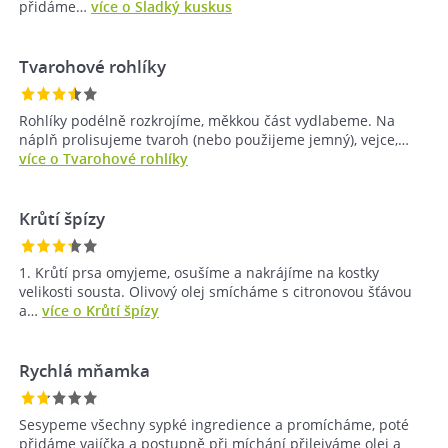
přidáme…
více o Sladký kuskus
Tvarohové rohlíky
Rohlíky podélně rozkrojíme, měkkou část vydlabeme. Na
náplň prolisujeme tvaroh (nebo použijeme jemný), vejce,…
více o Tvarohové rohlíky
Krůtí špízy
1. Krůtí prsa omyjeme, osušíme a nakrájíme na kostky
velikosti sousta. Olivový olej smícháme s citronovou šťávou
a…
více o Krůtí špízy
Rychlá mňamka
Sesypeme všechny sypké ingredience a promícháme, poté
přidáme vajíčka a postupně při míchání přilejváme olej a