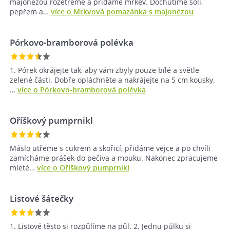
majonézou rozetřeme a přidáme mrkev. Dochutíme solí,
pepřem a…
více o Mrkvová pomazánka s majonézou
Pórkovo-bramborová polévka
1. Pórek okrájejte tak, aby vám zbyly pouze bílé a světle
zelené části. Dobře opláchněte a nakrájejte na 5 cm kousky.
…
více o Pórkovo-bramborová polévka
Oříškový pumprnikl
Máslo utřeme s cukrem a skořicí, přidáme vejce a po chvíli
zamícháme prášek do pečiva a mouku. Nakonec zpracujeme
mleté…
více o Oříškový pumprnikl
Listové šátečky
1. Listové těsto si rozpůlíme na půl. 2. Jednu půlku si