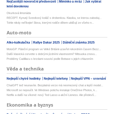
Nejčastější novoroční předsevzetí
Miminko a mráz
Jak vybírat
letní dovolenou
Okurková limonáda
RECEPT: Kynutý švestkový koláč s drobenkou. Klasika, se kterou zaboduj...
Tohle nikdy neříkejte! Slova, kterými rodiče dětem ubližují ze všeho n...
Auto-moto
Alko-kalkulačka
Rallye Dakar 2025
Dálniční známka 2025
MotoGP: Páteční program ve Velké Británii uzavřel rekordním časem Bezz...
Další klasická corvette s dobrými jízdními vlastnostmi? Mitsuoka znovu...
Problémy Cadillacu s brzdami souvisí podle Bottase s jejich chlazením
Věda a technika
Nejlepší chytré hodinky
Nejlepší telefony
Nejlepší VPN – srovnání
ChatGPT teď neunavíte. Bezplatná verze má neomezený chat a lepší model...
Microsoft se nepoučil. Ve Windows potichu instaluje OneDrive Photos, k...
Netflix a další na víkend: nový Ted Lasso a akční Lioness. Ale předevš...
Ekonomika a byznys