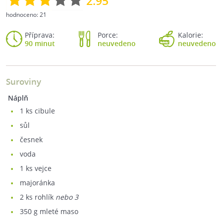
2.95
hodnoceno:
21
Příprava:
Porce:
Kalorie:
90 minut
neuvedeno
neuvedeno
Suroviny
Náplň
1
ks cibule
sůl
česnek
voda
1
ks vejce
majoránka
2
ks rohlík
nebo 3
350
g mleté maso