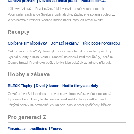
Daňové přiznání
Novela zákoníku práce
Nadace EPCG
Itálie vyklízí pláže. První plážové kluby mizí, turisté změnu pocítí b...
Potenciální zachránce Soleku zrušil nabídku. Zadlužené solární společn...
V bratislavské rafinerii Slovnaft hořela nádrž, výbuch otřásl okolím
Recepty
Oblíbené zimní polévky
Domácí pekárny
Jídlo podle horoskopu
Cuketová zmrzlina? Vyzkoušejte nečekaný letní hit a geniální způsob, j...
Rychlé buchty s broskvemi: 5 receptů na sladké letní moučníky, které m...
Oopsie bread: Proteinové pečivo lehké jako obláček zvládnete připravit...
Hobby a zábava
BLESK Tlapky
Divoký kačer
Netflix filmy a seriály
Osvěžení ve Schladmingu: Lamy, ferraty i koulovačka v létě jsou jen pá...
Tipy na víkend: Harry Potter na výstavě! Folklor, bitvy i setkání vodn...
Přibývá paniky na dovolené: Vnuka paní Soni v hotelu poštípaly štěnice...
Pro generaci Z
#inspirace
#wellbeing
#news