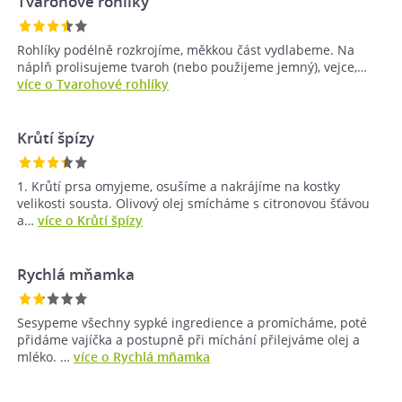
Tvarohové rohlíky
Rohlíky podélně rozkrojíme, měkkou část vydlabeme. Na
náplň prolisujeme tvaroh (nebo použijeme jemný), vejce,…
více o Tvarohové rohlíky
Krůtí špízy
1. Krůtí prsa omyjeme, osušíme a nakrájíme na kostky
velikosti sousta. Olivový olej smícháme s citronovou šťávou
a…
více o Krůtí špízy
Rychlá mňamka
Sesypeme všechny sypké ingredience a promícháme, poté
přidáme vajíčka a postupně při míchání přilejváme olej a
mléko. …
více o Rychlá mňamka