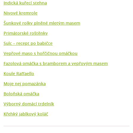
Indická kuřecí stehna
Nivové kremrole
Šunkové rolky plněné mletým masem
Primátorské roštěnky
Sulc – recept po babičce
Vepřové maso s hořčičnou omáčkou
Fazolová omáčka s bramborem a vepřovým masem
Koule Raffaello
Moje nej pomazánka
Boloňská omáčka
Výborný domácí trdelník
Křehký jablkový koláč