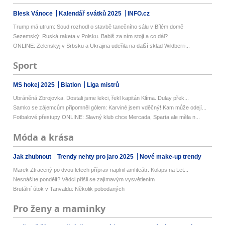
Blesk Vánoce
Kalendář svátků 2025
INFO.cz
Trump má utrum: Soud rozhodl o stavbě tanečního sálu v Bílém domě
Sezemský: Ruská raketa v Polsku. Babiš za ním stojí a co dál?
ONLINE: Zelenskyj v Srbsku a Ukrajina udeřila na další sklad Wildberri...
Sport
MS hokej 2025
Biatlon
Liga mistrů
Ubráněná Zbrojovka. Dostali jsme lekci, řekl kapitán Klíma. Dulay přek...
Samko se zájemcům připomněl gólem: Karviné jsem vděčný! Kam může odejí...
Fotbalové přestupy ONLINE: Slavný klub chce Mercada, Sparta ale měla n...
Móda a krása
Jak zhubnout
Trendy nehty pro jaro 2025
Nové make-up trendy
Marek Ztracený po dvou letech příprav naplnil amfiteátr: Kolaps na Let...
Nesnášíte pondělí? Vědci přišli se zajímavým vysvětlením
Brutální útok v Tanvaldu: Několik pobodaných
Pro ženy a maminky