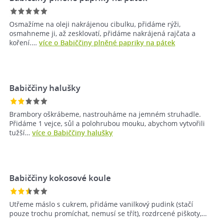
Osmažíme na oleji nakrájenou cibulku, přidáme rýži,
osmahneme ji, až zesklovatí, přidáme nakrájená rajčata a
koření.…
více o Babiččiny plněné papriky na pátek
Babiččiny halušky
Brambory oškrábeme, nastrouháme na jemném struhadle.
Přidáme 1 vejce, sůl a polohrubou mouku, abychom vytvořili
tužší…
více o Babiččiny halušky
Babiččiny kokosové koule
Utřeme máslo s cukrem, přidáme vanilkový pudink (stačí
pouze trochu promíchat, nemusí se třít), rozdrcené piškoty,…