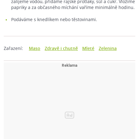
zalijeme vodou, přidáme rajské protlaky, sůl a cukr. Vložíme
papriky a za občasného míchání vaříme minimálně hodinu.
Podáváme s knedlíkem nebo těstovinami.
Zařazení:
Maso
Zdravě i chutně
Mleté
Zelenina