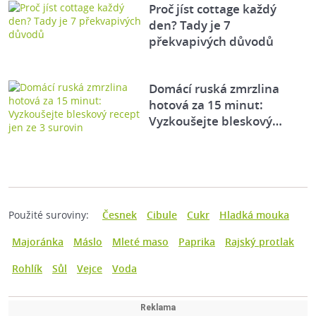
Proč jíst cottage každý
den? Tady je 7
překvapivých důvodů
Domácí ruská zmrzlina
hotová za 15 minut:
Vyzkoušejte bleskový…
Použité suroviny:
Česnek
Cibule
Cukr
Hladká mouka
Majoránka
Máslo
Mleté maso
Paprika
Rajský protlak
Rohlík
Sůl
Vejce
Voda