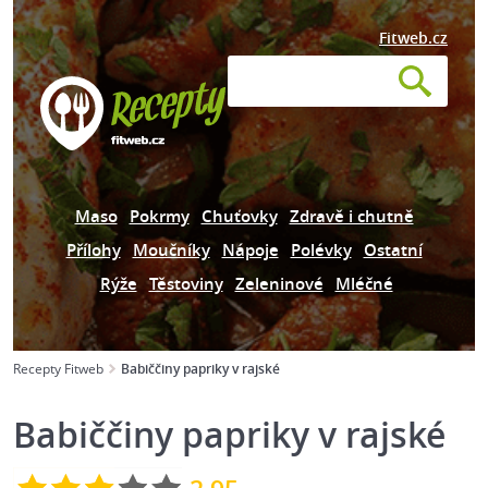
Fitweb.cz
Maso
Pokrmy
Chuťovky
Zdravě i chutně
Přílohy
Moučníky
Nápoje
Polévky
Ostatní
Rýže
Těstoviny
Zeleninové
Mléčné
Recepty Fitweb
Babiččiny papriky v rajské
Babiččiny papriky v rajské