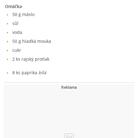
Omáčka
50
g máslo
sůl
voda
50
g hladká mouka
cukr
2
ks rajský protlak
8
ks paprika
bílá