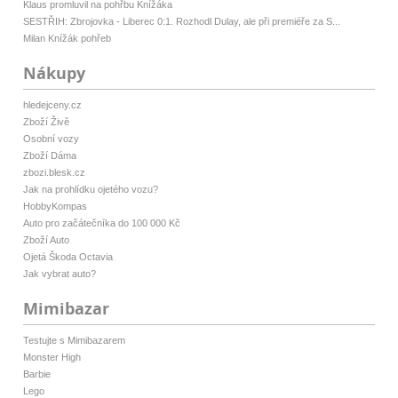
Klaus promluvil na pohřbu Knížáka
SESTŘIH: Zbrojovka - Liberec 0:1. Rozhodl Dulay, ale při premiéře za S...
Milan Knížák pohřeb
Nákupy
hledejceny.cz
Zboží Živě
Osobní vozy
Zboží Dáma
zbozi.blesk.cz
Jak na prohlídku ojetého vozu?
HobbyKompas
Auto pro začátečníka do 100 000 Kč
Zboží Auto
Ojetá Škoda Octavia
Jak vybrat auto?
Mimibazar
Testujte s Mimibazarem
Monster High
Barbie
Lego