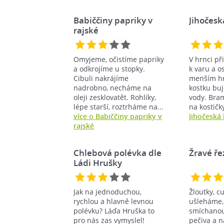
Babiččiny papriky v
Jihočesk
rajské
Omyjeme, očistíme papriky
V hrnci př
a odkrojíme u stopky.
k varu a o
Cibuli nakrájíme
menším hr
nadrobno, necháme na
kostku buj
oleji zesklovatět. Rohlíky,
vody. Bra
lépe starší, roztrháme na...
na kostičk
více o Babiččiny papriky v
Jihočeská 
rajské
Chlebová polévka dle
Žravé ře
Ládi Hrušky
Jak na jednoduchou,
Žloutky, c
rychlou a hlavně levnou
ušleháme
polévku? Láďa Hruška to
smíchanou
pro nás zas vymyslel!
pečiva a 