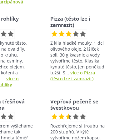
arcipánová
 rohlíky
Pizza (těsto lze i
zamrazit)
kynuté těsto.
Z kila hladké mouky, 1 dcl
na dva díly.
olivového oleje, 2 lžiček
do kruhu,
soli, 30 g kvasnic a vody
 na osminy,
vytvoříme těsto. Klasika
ehce olejem,
kynuté těsto, jen poněkud
 koření a
tužší. S...
více o Pizza
...
více o
(těsto lze i zamrazit)
ohlíky
á třešňová
Vepřová pečeně se
na
švestkovou
nádivkou…
ukrem vyšleháme
Rozehřejeme si troubu na
leháme tak
200 stupňů. V kýtě
ž hmota téměř
vytvoříme nožem kapsu,