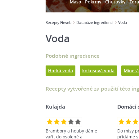
Maso
Pokrmy
Chuťovky
Zdra
Recepty Fitweb
Databáze ingrediencí
Voda
Voda
Podobné ingredience
Horká voda
kokosová voda
Minerá
Recepty vytvořené za použití této in
Kulajda
Domácí 
Brambory a houby dáme
Do mísy p
vařit do osolené a
přidáme sů