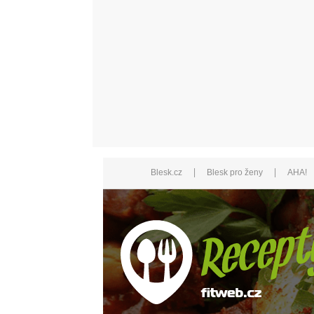
|
|
Blesk.cz
Blesk pro ženy
AHA!