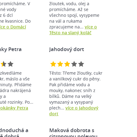
promícháme. V
žloutek, vodu, olej a
žné vody
promícháme. Až se
 6 dcl
všechno spojí, vysypeme
e kvasnice. Do
na vál a rukama
íce o Domácí
zpracujeme na...
více o
Těsto na slaný koláč
ky Petra
Jahodový dort
ozkvedláme
Těsto: Třeme žloutky, cukr
r, máslo a vše
a vanilkový cukr do pěny.
minuty. Přidáme
Pak přidáme vodu a
jádra nakrájená
mouky, nakonec sníh z
y a
bílků. Dáme na velký
té rozinky. Po...
vymazaný a vysypaný
rokánky Petra
plech...
více o Jahodový
dort
ednoduchá a
Maková dobrota s
ě dobrá…
citronovou polevou