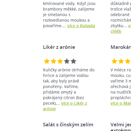
kmínované vody. Když jsou
důkladně 
brambory měkké, zalijeme
trošce vla
je smetanou s
odebrané z
rozkvedlanou moukou a
rozmíchám
povaříme....
více o Kulajda
zbytku...
v
chléb
Likér z arónie
Marokán
Kuličky arónie otrháme do
V mléce r
hrnce a zalijeme vodou
mouku, cuk
tak, aby byly právě
vaříme 3 
ponořeny. Vaříme,
ořechová 
přidáme omytý a
na nudličk
pokrájený citron (bez
propláchnu
pecek),...
více o Likér z
více o Ma
arónie
Salát s čínským zelím
Velmi j
extrémn