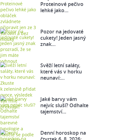
Proteinové pečivo
lehké jako…
Pozor na jedovaté
cukety! Jeden jasný
znak…
Svěží letní saláty,
které vás v horku
neunaví:…
Jaké barvy vám
nejvíc sluší? Odhalte
tajemství…
Denní horoskop na
čtvrtek 6. 8. 2026: