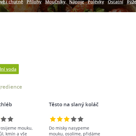
vě i chutně
Přílohy
Moučníky
Nápoje
Polévky
Ostatní
Rýž
lní voda
gredience
chléb
Těsto na slaný koláč
rosijeme mouku,
Do misky nasypeme
l, kmín a vše
mouku, osolíme, přidáme