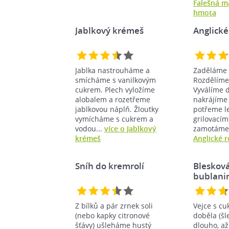
Falešná m
hmota
Jablkový krémeš
Anglické
Jablka nastrouháme a
Zaděláme 
smícháme s vanilkovým
Rozdělíme 
cukrem. Plech vyložíme
Vyválíme 
alobalem a rozetřeme
nakrájíme
jablkovou náplň. Žloutky
potřeme l
vymícháme s cukrem a
grilovacím
vodou...
více o Jablkový
zamotáme.
krémeš
Anglické r
Sníh do kremrolí
Bleskov
bublani
Z bílků a pár zrnek soli
Vejce s c
(nebo kapky citronové
doběla (š
šťávy) ušleháme hustý
dlouho, a