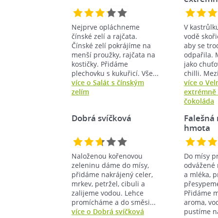
Nejprve opláchneme
V kastrůlk
čínské zelí a rajčata.
vodě skoři
Čínské zelí pokrájíme na
aby se tro
menší proužky, rajčata na
odpařila.
kostičky. Přidáme
jako chuťo
plechovku s kukuřicí. Vše...
chilli. Mez
více o Salát s čínským
více o Ve
zelím
extrémně 
čokoláda
Dobrá svíčková
Falešná
hmota
Naloženou kořenovou
Do mísy p
zeleninu dáme do mísy,
odvážené 
přidáme nakrájený celer,
a mléka, 
mrkev, petržel, cibuli a
přesypeme
zalijeme vodou. Lehce
Přidáme m
promícháme a do směsi...
aroma, vo
více o Dobrá svíčková
pustíme n