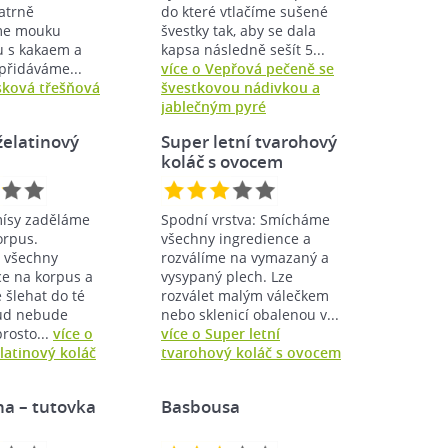
atrně
do které vtlačíme sušené
me mouku
švestky tak, aby se dala
 s kakaem a
kapsa následně sešít 5...
přidáváme...
více o Vepřová pečeně se
esková třešňová
švestkovou nádivkou a
jablečným pyré
želatinový
Super letní tvarohový
koláč s ovocem
mísy zaděláme
Spodní vrstva: Smícháme
orpus.
všechny ingredience a
 všechny
rozválíme na vymazaný a
ce na korpus a
vysypaný plech. Lze
 šlehat do té
rozválet malým válečkem
ud nebude
nebo sklenicí obalenou v...
rosto...
více o
více o Super letní
latinový koláč
tvarohový koláč s ovocem
a – tutovka
Basbousa