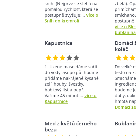
sníh. (Nejprve se šlehá na
zbělá). Op
pomalou rychlost, která se
přimíchá
postupně zvyšuje)...
více o
smíchanou
Sníh do kremrolí
postupně 
více o Bl
bublanina
Kapustnice
Domácí 
koláč
1. Uzené maso dáme vařit
Do velké 
do vody, asi po půl hodině
těsto na k
přidáme nakrájené kysané
Smícháme
zelí, houby, švestky,
ingredien
bobkový list a pepř.
budeme je
Vaříme 45 minut....
více o
doby, dok
Kapustnice
hmota nap
Domácí že
Med z květů černého
Bublanin
bezu