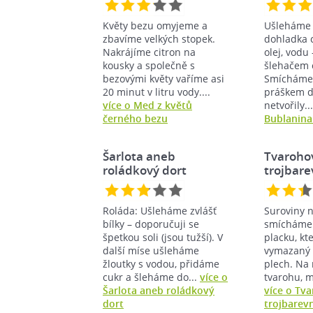
Květy bezu omyjeme a
Ušleháme 
zbavíme velkých stopek.
dohladka c
Nakrájíme citron na
olej, vodu
kousky a společně s
šlehačem 
bezovými květy vaříme asi
Smícháme
20 minut v litru vody....
práškem d
více o Med z květů
netvořily..
černého bezu
Bublanina
Šarlota aneb
Tvaroho
roládkový dort
trojbar
Roláda: Ušleháme zvlášť
Suroviny n
bílky – doporučuji se
smícháme 
špetkou soli (jsou tužší). V
placku, kt
další míse ušleháme
vymazaný 
žloutky s vodou, přidáme
plech. Na
cukr a šleháme do...
více o
tvarohu, ml
Šarlota aneb roládkový
více o Tv
dort
trojbarev