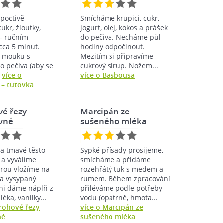
poctivě
Smícháme krupici, cukr,
ukr, žloutky,
jogurt, olej, kokos a prášek
 – ručním
do pečiva. Necháme půl
cca 5 minut.
hodiny odpočinout.
 mouku s
Mezitím si připravíme
o pečiva (aby se
cukrový sirup. Nožem...
.
více o
více o Basbousa
 – tutovka
vé řezy
Marcipán ze
evné
sušeného mléka
a tmavé těsto
Sypké přísady prosijeme,
a vyválíme
smícháme a přidáme
erou vložíme na
rozehřátý tuk s medem a
a vysypaný
rumem. Během zpracování
 ni dáme náplň z
přiléváme podle potřeby
éka, vanilky...
vodu (opatrně, hmota...
arohové řezy
více o Marcipán ze
né
sušeného mléka