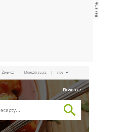
|
|
Ženy.cz
MojeZdraví.cz
více
Fitweb.cz