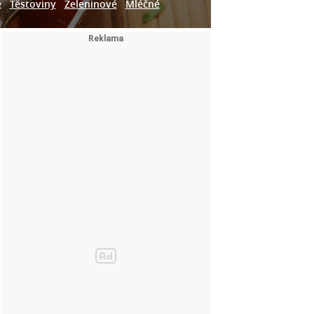
e
Těstoviny
Zeleninové
Mléčné