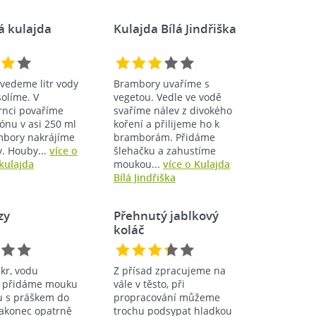
á kulajda
Kulajda Bílá Jindřiška
ivedeme litr vody
Brambory uvaříme s
solíme. V
vegetou. Vedle ve vodě
nci povaříme
svaříme nálev z divokého
ónu v asi 250 ml
koření a přilijeme ho k
mbory nakrájíme
bramborám. Přidáme
y. Houby...
více o
šlehačku a zahustíme
kulajda
moukou...
více o Kulajda
Bílá Jindřiška
zy
Přehnutý jablkový
koláč
ukr, vodu
Z přísad zpracujeme na
, přidáme mouku
vále v těsto, při
 s práškem do
propracování můžeme
nakonec opatrně
trochu podsypat hladkou