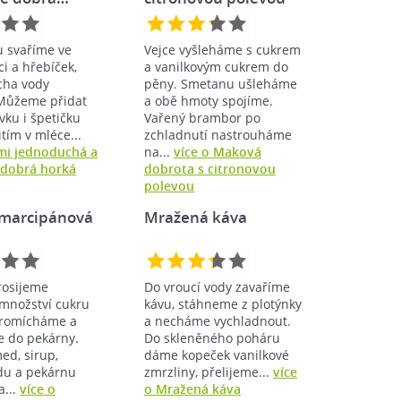
u svaříme ve
Vejce vyšleháme s cukrem
ci a hřebíček,
a vanilkovým cukrem do
cha vody
pěny. Smetanu ušleháme
 Můžeme přidat
a obě hmoty spojíme.
vku i špetičku
Vařený brambor po
itím v mléce...
zchladnutí nastrouháme
lmi jednoduchá a
na...
více o Maková
dobrá horká
dobrota s citronovou
polevou
 marcipánová
Mražená káva
rosijeme
Do vroucí vody zavaříme
množství cukru
kávu, stáhneme z plotýnky
promícháme a
a necháme vychladnout.
 do pekárny.
Do skleněného poháru
ed, sirup,
dáme kopeček vanilkové
du a pekárnu
zmrzliny, přelijeme...
více
a...
více o
o Mražená káva