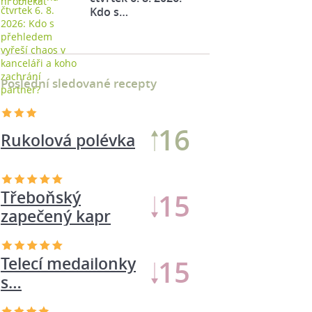
Kdo s…
Poslední sledované recepty
16
Rukolová polévka
Třeboňský
15
zapečený kapr
Telecí medailonky
15
s…