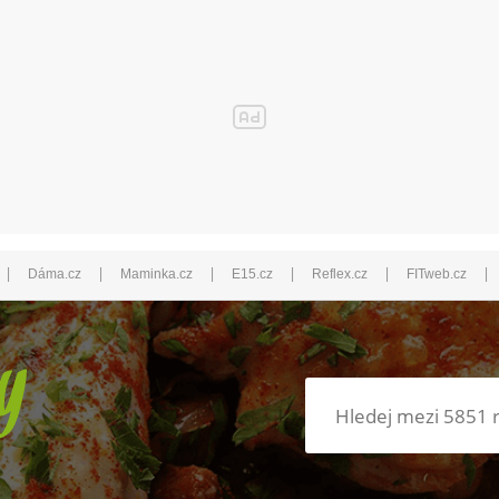
|
|
|
|
|
|
Dáma.cz
Maminka.cz
E15.cz
Reflex.cz
FITweb.cz