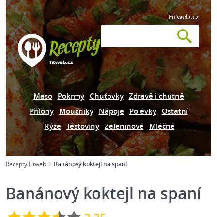
Fitweb.cz
Maso
Pokrmy
Chuťovky
Zdravě i chutně
Přílohy
Moučníky
Nápoje
Polévky
Ostatní
Rýže
Těstoviny
Zeleninové
Mléčné
Recepty Fitweb
Banánový koktejl na spaní
Banánový koktejl na spaní