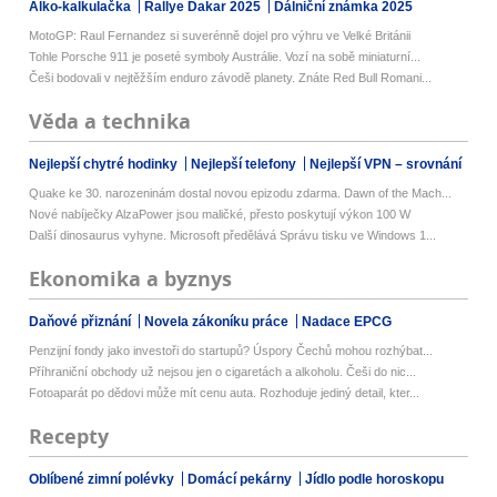
Alko-kalkulačka
Rallye Dakar 2025
Dálniční známka 2025
MotoGP: Raul Fernandez si suverénně dojel pro výhru ve Velké Británii
Tohle Porsche 911 je poseté symboly Austrálie. Vozí na sobě miniaturní...
Češi bodovali v nejtěžším enduro závodě planety. Znáte Red Bull Romani...
Věda a technika
Nejlepší chytré hodinky
Nejlepší telefony
Nejlepší VPN – srovnání
Quake ke 30. narozeninám dostal novou epizodu zdarma. Dawn of the Mach...
Nové nabíječky AlzaPower jsou maličké, přesto poskytují výkon 100 W
Další dinosaurus vyhyne. Microsoft předělává Správu tisku ve Windows 1...
Ekonomika a byznys
Daňové přiznání
Novela zákoníku práce
Nadace EPCG
Penzijní fondy jako investoři do startupů? Úspory Čechů mohou rozhýbat...
Příhraniční obchody už nejsou jen o cigaretách a alkoholu. Češi do nic...
Fotoaparát po dědovi může mít cenu auta. Rozhoduje jediný detail, kter...
Recepty
Oblíbené zimní polévky
Domácí pekárny
Jídlo podle horoskopu