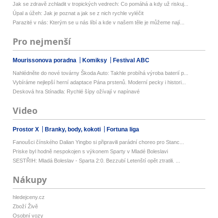
Jak se zdravě zchladit v tropických vedrech: Co pomáhá a kdy už riskuj...
Úpal a úžeh: Jak je poznat a jak se z nich rychle vyléčit
Parazité v nás: Kterým se u nás líbí a kde v našem těle je můžeme nají...
Pro nejmenší
Mourissonova poradna
Komiksy
Festival ABC
Nahlédněte do nové továrny Škoda Auto: Takhle probíhá výroba baterií p...
Vybíráme nejlepší herní adaptace Pána prstenů. Moderní pecky i histori...
Desková hra Stínadla: Rychlé šípy ožívají v napínavé
Video
Prostor X
Branky, body, kokoti
Fortuna liga
Fanoušci čínského Dalian Yingbo si připravili parádní choreo pro Stanc...
Priske byl hodně nespokojen s výkonem Sparty v Mladé Boleslavi
SESTŘIH: Mladá Boleslav - Sparta 2:0. Bezzubí Letenští opět ztratili. ...
Nákupy
hledejceny.cz
Zboží Živě
Osobní vozy