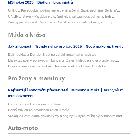
MS hokej 2025
Biatlon
Liga mistrů
Uniklo z Facebooku nového repre trenéra Denii: Babiš nechápe, Berbr př...
ONLINE: Slavia - Pardubice 0:0. Sadílek chtěl zaskočit gólmana, trefil...
Změny jako hazard. Priske se v Boleslavi přepočítal a ukázal, v čem je...
Móda a krása
Jak zhubnout
Trendy nehty pro jaro 2025
Nové make-up trendy
Další poklad z Dunaje: Z bahna vytáhli motorku i s nacistou
Marek Ztracený po životním koncertě: Závist kolegů a slova o teplém po...
Draisina, velocipéd i kostitřas: Unikátní bicykly v Muzeu Chodska
Pro ženy a maminky
Nejčastější novoroční předsevzetí
Miminko a mráz
Jak vybírat
letní dovolenou
Okurkový salát s novými brambory
Dobrý základ na dovolenou nejen u moře...
Vracejí se vám doma dokola rýmy a angíny? Chyba může být v zubním kart...
Auto-moto