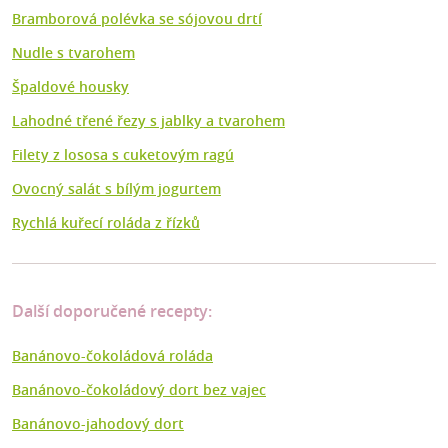
Bramborová polévka se sójovou drtí
Nudle s tvarohem
Špaldové housky
Lahodné třené řezy s jablky a tvarohem
Filety z lososa s cuketovým ragú
Ovocný salát s bílým jogurtem
Rychlá kuřecí roláda z řízků
Další doporučené recepty:
Banánovo-čokoládová roláda
Banánovo-čokoládový dort bez vajec
Banánovo-jahodový dort