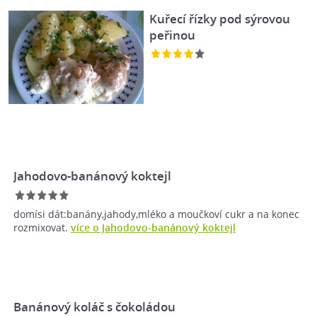
Kuřecí řízky pod sýrovou
peřinou
Jahodovo-banánový koktejl
domísi dát:banány,jahody,mléko a moučkoví cukr a na konec
rozmixovat.
více o Jahodovo-banánový koktejl
Banánový koláč s čokoládou