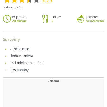
3.25
hodnoceno:
16
Příprava:
Porce:
Kalorie:
20 minut
2
neuvedeno
Suroviny
2
lžička med
skořice - mletá
0,5
l mléko polotučné
2
ks banány