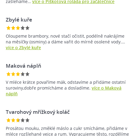
zašleháme…
více o Piškotová roláda pro začátečnice
Zbylé kuře
Oloupeme brambory, nové stačí očistit, podélně nakrájíme
na měsíčky (osminy) a dáme vařit do mírně osolené vody.…
více o Zbylé kuře
Maková náplň
V mléce krátce povaříme mák, odstavíme a přidáme ostatní
suroviny,dobře promícháme a dosladíme.
více o Maková
náplň
Tvarohový mřížkový koláč
Prosátou mouku, změklé máslo a cukr smícháme, přidáme v
mléce rozšlehané vejce a rum. Vypracujeme těsto, rozdělíme