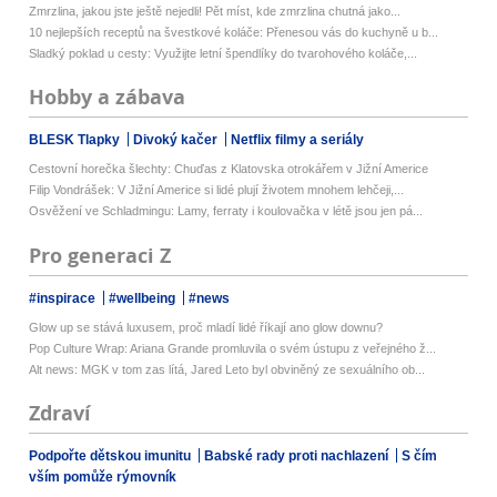
Zmrzlina, jakou jste ještě nejedli! Pět míst, kde zmrzlina chutná jako...
10 nejlepších receptů na švestkové koláče: Přenesou vás do kuchyně u b...
Sladký poklad u cesty: Využijte letní špendlíky do tvarohového koláče,...
Hobby a zábava
BLESK Tlapky
Divoký kačer
Netflix filmy a seriály
Cestovní horečka šlechty: Chuďas z Klatovska otrokářem v Jižní Americe
Filip Vondrášek: V Jižní Americe si lidé plují životem mnohem lehčeji,...
Osvěžení ve Schladmingu: Lamy, ferraty i koulovačka v létě jsou jen pá...
Pro generaci Z
#inspirace
#wellbeing
#news
Glow up se stává luxusem, proč mladí lidé říkají ano glow downu?
Pop Culture Wrap: Ariana Grande promluvila o svém ústupu z veřejného ž...
Alt news: MGK v tom zas lítá, Jared Leto byl obviněný ze sexuálního ob...
Zdraví
Podpořte dětskou imunitu
Babské rady proti nachlazení
S čím
vším pomůže rýmovník