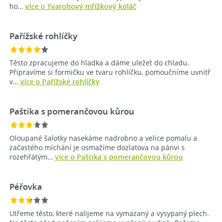
ho…
více o Tvarohový mřížkový koláč
Pařížské rohlíčky
Těsto zpracujeme do hladka a dáme uležet do chladu.
Připravíme si formičku ve tvaru rohlíčku, pomoučníme uvnitř
v…
více o Pařížské rohlíčky
Paštika s pomerančovou kůrou
Oloupané šalotky nasekáme nadrobno a velice pomalu a
začastého míchání je osmažíme dozlatova na pánvi s
rozehřátým…
více o Paštika s pomerančovou kůrou
Péřovka
Utřeme těsto, které nalijeme na vymazaný a vysypaný plech.