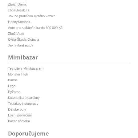
Zboží Dáma
zbozi.blesk.cz
Jak na prohlídku ojetého vozu?
HobbyKompas
Auto pro začátečníka do 100 000 Kč
Zboží Auto
Ojetá Škoda Octavia
Jak vybrat auto?
Mimibazar
Testujte s Mimibazarem
Monster High
Barbie
Lego
Pyžama
Kosmetika a parfémy
Teplákové soupravy
Dětské boty
Ložní povlečení
Bazar nábytku
Doporučujeme