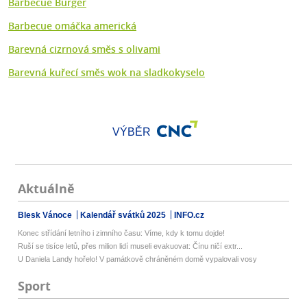
Barbecue Burger
Barbecue omáčka americká
Barevná cizrnová směs s olivami
Barevná kuřecí směs wok na sladkokyselo
VÝBĚR
Aktuálně
Blesk Vánoce
Kalendář svátků 2025
INFO.cz
Konec střídání letního i zimního času: Víme, kdy k tomu dojde!
Ruší se tisíce letů, přes milion lidí museli evakuovat: Čínu ničí extr...
U Daniela Landy hořelo! V památkově chráněném domě vypalovali vosy
Sport