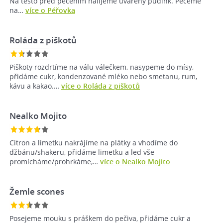
Na těsto před pečením nalijeme uvařený pudink. Pečeme
na…
více o Péřovka
Roláda z piškotů
Piškoty rozdrtíme na válu válečkem, nasypeme do mísy,
přidáme cukr, kondenzované mléko nebo smetanu, rum,
kávu a kakao.…
více o Roláda z piškotů
Nealko Mojito
Citron a limetku nakrájíme na plátky a vhodíme do
džbánu/shakeru, přidáme limetku a led vše
promícháme/prohrkáme,…
více o Nealko Mojito
Žemle scones
Posejeme mouku s práškem do pečiva, přidáme cukr a