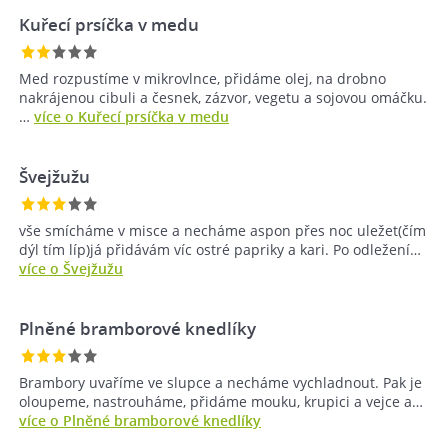
Kuřecí prsíčka v medu
Med rozpustíme v mikrovlnce, přidáme olej, na drobno
nakrájenou cibuli a česnek, zázvor, vegetu a sojovou omáčku.
…
více o Kuřecí prsíčka v medu
Švejžužu
vše smícháme v misce a necháme aspon přes noc uležet(čím
dýl tím líp)já přidávám víc ostré papriky a kari. Po odležení…
více o Švejžužu
Plněné bramborové knedlíky
Brambory uvaříme ve slupce a necháme vychladnout. Pak je
oloupeme, nastrouháme, přidáme mouku, krupici a vejce a…
více o Plněné bramborové knedlíky