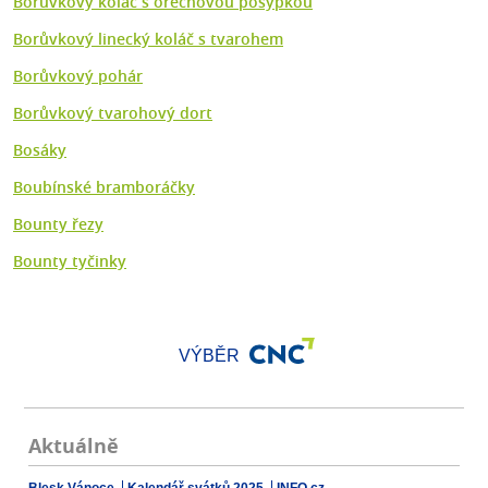
Borůvkový koláč s ořechovou posypkou
Borůvkový linecký koláč s tvarohem
Borůvkový pohár
Borůvkový tvarohový dort
Bosáky
Boubínské bramboráčky
Bounty řezy
Bounty tyčinky
VÝBĚR
Aktuálně