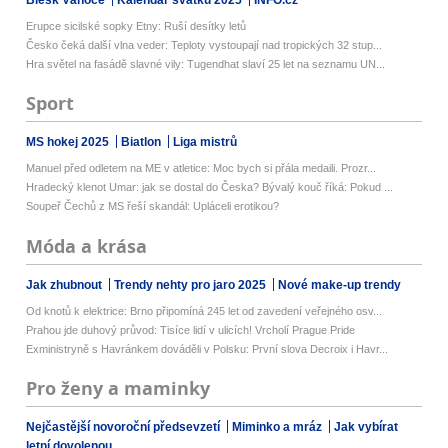
Blesk Vánoce
Kalendář svátků 2025
INFO.cz
Erupce sicilské sopky Etny: Ruší desítky letů
Česko čeká další vlna veder: Teploty vystoupají nad tropických 32 stup...
Hra světel na fasádě slavné vily: Tugendhat slaví 25 let na seznamu UN...
Sport
MS hokej 2025
Biatlon
Liga mistrů
Manuel před odletem na ME v atletice: Moc bych si přála medaili. Prozr...
Hradecký klenot Umar: jak se dostal do Česka? Bývalý kouč říká: Pokud ...
Soupeř Čechů z MS řeší skandál: Upláceli erotikou?
Móda a krása
Jak zhubnout
Trendy nehty pro jaro 2025
Nové make-up trendy
Od knotů k elektrice: Brno připomíná 245 let od zavedení veřejného osv...
Prahou jde duhový průvod: Tisíce lidí v ulicích! Vrcholí Prague Pride
Exministryně s Havránkem dováděli v Polsku: První slova Decroix i Havr...
Pro ženy a maminky
Nejčastější novoroční předsevzetí
Miminko a mráz
Jak vybírat
letní dovolenou