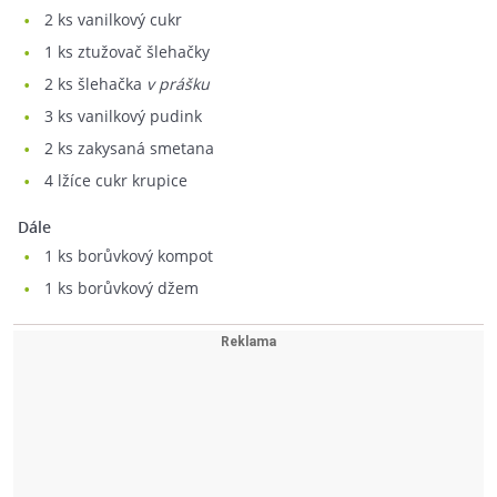
2
ks vanilkový cukr
1
ks ztužovač šlehačky
2
ks šlehačka
v prášku
3
ks vanilkový pudink
2
ks zakysaná smetana
4
lžíce cukr krupice
Dále
1
ks borůvkový kompot
1
ks borůvkový džem