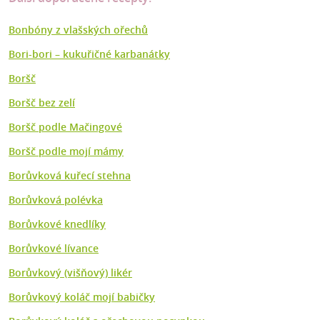
Bonbóny z vlašských ořechů
Bori-bori – kukuřičné karbanátky
Boršč
Boršč bez zelí
Boršč podle Mačingové
Boršč podle mojí mámy
Borůvková kuřecí stehna
Borůvková polévka
Borůvkové knedlíky
Borůvkové lívance
Borůvkový (višňový) likér
Borůvkový koláč mojí babičky