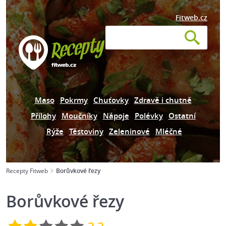
Fitweb.cz
Maso
Pokrmy
Chuťovky
Zdravě i chutně
Přílohy
Moučníky
Nápoje
Polévky
Ostatní
Rýže
Těstoviny
Zeleninové
Mléčné
Recepty Fitweb
Borůvkové řezy
Borůvkové řezy