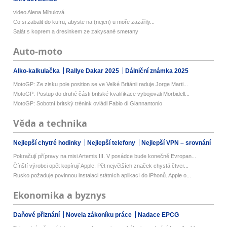
video Alena Mihulová
Co si zabalit do kufru, abyste na (nejen) u moře zazářily...
Salát s koprem a dresinkem ze zakysané smetany
Auto-moto
Alko-kalkulačka
Rallye Dakar 2025
Dálniční známka 2025
MotoGP: Ze zisku pole position se ve Velké Británii raduje Jorge Marti...
MotoGP: Postup do druhé části britské kvalifikace vybojovali Morbidell...
MotoGP: Sobotní britský trénink ovládl Fabio di Giannantonio
Věda a technika
Nejlepší chytré hodinky
Nejlepší telefony
Nejlepší VPN – srovnání
Pokračují přípravy na misi Artemis III. V posádce bude konečně Evropan...
Čínští výrobci opět kopírují Apple. Pět největších značek chystá čtver...
Rusko požaduje povinnou instalaci státních aplikací do iPhonů. Apple o...
Ekonomika a byznys
Daňové přiznání
Novela zákoníku práce
Nadace EPCG