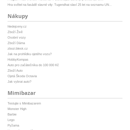
Hra světel na fasádě slavné vily: Tugendhat slaví 25 let na seznamu UN...
Nákupy
hledejceny.cz
Zboží Živě
Osobní vozy
Zboží Dáma
zbozi.blesk.cz
Jak na prohlídku ojetého vozu?
HobbyKompas
Auto pro začátečníka do 100 000 Kč
Zboží Auto
Ojetá Škoda Octavia
Jak vybrat auto?
Mimibazar
Testujte s Mimibazarem
Monster High
Barbie
Lego
Pyžama