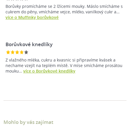
Borůvky promícháme se 2 lžícemi mouky. Máslo smícháme s
cukrem do pěny, vmícháme vejce, mléko, vanilkový cukr a…
více o Muffinky borůvkové
Borůvkové knedlíky
Z vlažného mléka, cukru a kvasnic si připravíme kvásek a
nechame vzejít na teplém místě. V míse smícháme prosátou
mouku…
více o Borůvkové knedlíky
Mohlo by vás zajímat