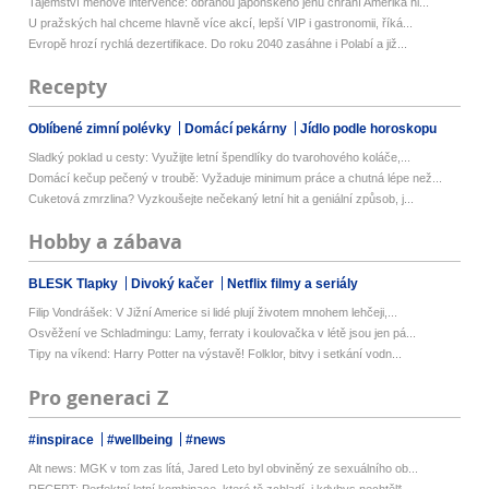
Tajemství měnové intervence: obranou japonského jenu chrání Amerika hl...
U pražských hal chceme hlavně více akcí, lepší VIP i gastronomii, říká...
Evropě hrozí rychlá dezertifikace. Do roku 2040 zasáhne i Polabí a již...
Recepty
Oblíbené zimní polévky
Domácí pekárny
Jídlo podle horoskopu
Sladký poklad u cesty: Využijte letní špendlíky do tvarohového koláče,...
Domácí kečup pečený v troubě: Vyžaduje minimum práce a chutná lépe než...
Cuketová zmrzlina? Vyzkoušejte nečekaný letní hit a geniální způsob, j...
Hobby a zábava
BLESK Tlapky
Divoký kačer
Netflix filmy a seriály
Filip Vondrášek: V Jižní Americe si lidé plují životem mnohem lehčeji,...
Osvěžení ve Schladmingu: Lamy, ferraty i koulovačka v létě jsou jen pá...
Tipy na víkend: Harry Potter na výstavě! Folklor, bitvy i setkání vodn...
Pro generaci Z
#inspirace
#wellbeing
#news
Alt news: MGK v tom zas lítá, Jared Leto byl obviněný ze sexuálního ob...
RECEPT: Perfektní letní kombinace, které tě zchladí, i kdybys nechtěl*...