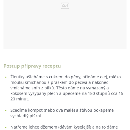
Postup přípravy receptu
Žloutky ušleháme s cukrem do pěny, přidáme olej, mléko,
mouku smíchanou s práškem do pečiva a nakonec
vmícháme sníh z bílků. Těsto dáme na vymazaný a
kokosem vysypaný plech a upečeme na 180 stupňů cca 15–
20 minut.
Scedíme kompot (nebo dva malé) a šťávou pokapeme
vychladlý piškot.
Natřeme lehce džemem (dávám kyselejší) a na to dáme