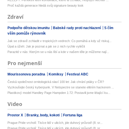
Proč každá generace hledá svůj signature beauty look
Zdraví
Podpořte dětskou imunitu
Babské rady proti nachlazení
S čím
vším pomůže rýmovník
Jak se zdravě zchladit v tropických vedrech: Co pomáhá a kdy už riskuj...
Úpal a úžeh: Jak je poznat a jak se z nich rychle vyléčit
Parazité v nás: Kterým se u nás líbí a kde v našem těle je můžeme nají...
Pro nejmenší
Mourissonova poradna
Komiksy
Festival ABC
Česká společnost ornitologická slaví 100 let: Jak chrání ptáky v ČR?
Vyzkoušejte český kyberpunk. V Netspectre se stanete elitním hackerem ...
Plastikový model Handley Page Hampden 1:72: Postavili jsme létající ku...
Video
Prostor X
Branky, body, kokoti
Fortuna liga
Prague Pride vrcholí: Tisíce lidí v ulicích, jde duhový průvod! (8. sr...
Prague Pride vrcholí: Tisíce lidí v ulicích, jde duhový průvod! (8. sr...