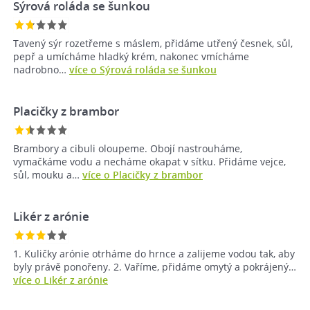
Sýrová roláda se šunkou
Tavený sýr rozetřeme s máslem, přidáme utřený česnek, sůl,
pepř a umícháme hladký krém, nakonec vmícháme
nadrobno…
více o Sýrová roláda se šunkou
Placičky z brambor
Brambory a cibuli oloupeme. Obojí nastrouháme,
vymačkáme vodu a necháme okapat v sítku. Přidáme vejce,
sůl, mouku a…
více o Placičky z brambor
Likér z arónie
1. Kuličky arónie otrháme do hrnce a zalijeme vodou tak, aby
byly právě ponořeny. 2. Vaříme, přidáme omytý a pokrájený…
více o Likér z arónie