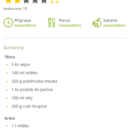
2.2
hodnoceno:
10
Příprava:
Porce:
Kalorie:
neuvedeno
neuvedeno
neuvedeno
Suroviny
Těsto
5
ks vejce
100
ml mléko
250
g polohrubá mouka
1
ks prášek do pečiva
100
ml olej
200
g cukr krupice
Krém
1
l mléko