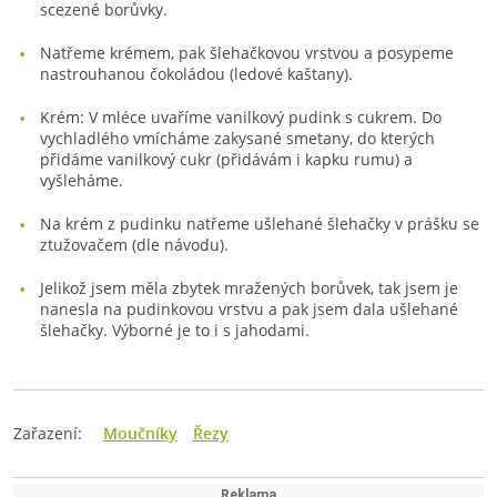
scezené borůvky.
Natřeme krémem, pak šlehačkovou vrstvou a posypeme
nastrouhanou čokoládou (ledové kaštany).
Krém: V mléce uvaříme vanilkový pudink s cukrem. Do
vychladlého vmícháme zakysané smetany, do kterých
přidáme vanilkový cukr (přidávám i kapku rumu) a
vyšleháme.
Na krém z pudinku natřeme ušlehané šlehačky v prášku se
ztužovačem (dle návodu).
Jelikož jsem měla zbytek mražených borůvek, tak jsem je
nanesla na pudinkovou vrstvu a pak jsem dala ušlehané
šlehačky. Výborné je to i s jahodami.
Zařazení:
Moučníky
Řezy