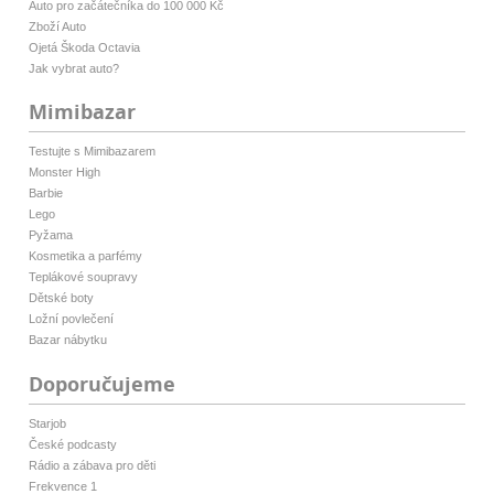
Auto pro začátečníka do 100 000 Kč
Zboží Auto
Ojetá Škoda Octavia
Jak vybrat auto?
Mimibazar
Testujte s Mimibazarem
Monster High
Barbie
Lego
Pyžama
Kosmetika a parfémy
Teplákové soupravy
Dětské boty
Ložní povlečení
Bazar nábytku
Doporučujeme
Starjob
České podcasty
Rádio a zábava pro děti
Frekvence 1