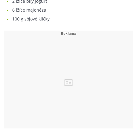
2
lžíce bílý jogurt
6
lžíce majonéza
100
g sójové klíčky