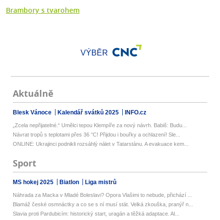
Brambory s tvarohem
VÝBĚR
Aktuálně
Blesk Vánoce
Kalendář svátků 2025
INFO.cz
„Zcela nepřijatelné.“ Umělci tepou Klempíře za nový návrh. Babiš: Budu...
Návrat tropů s teplotami přes 36 °C! Přijdou i bouřky a ochlazení! Sle...
ONLINE: Ukrajinci podnikli rozsáhlý nálet v Tatarstánu. A evakuace kem...
Sport
MS hokej 2025
Biatlon
Liga mistrů
Náhrada za Macka v Mladé Boleslavi? Opora Vlašimi to nebude, přichází ...
Blamáž české osmnáctky a co se s ní musí stát. Velká zkouška, pranýř n...
Slavia proti Pardubicím: historický start, uragán a těžká adaptace. Al...