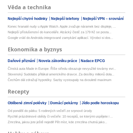
Věda a technika
Nejlepší chytré hodinky
Nejlepší telefony
Nejlepší VPN – srovnání
Konec hranaté nudy u Apple Watch. Apple zvažuje náramek bez displeje, ...
Nejlepší příslušenství do kanceláře. Alzácký čistič za 179 Kč se posta...
Google vrátí do Androidu integrované zamykání aplikací. Výrobci si dos...
Ekonomika a byznys
Daňové přiznání
Novela zákoníku práce
Nadace EPCG
Čínská auta Made in Europe. Říše středu obsazuje nevyužité továrny evr...
Slovenský Sudolabs přilákal amerického dravce. Za desítky milionů dola...
Čechům dál zdražují hypotéky. Sazby vystoupaly na dvouleté maximum
Recepty
Oblíbené zimní polévky
Domácí pekárny
Jídlo podle horoskopu
Od pondělí do pátku: 5 rodinných večeří ze srpnové úrody
Rychlé prázdninové obědy či večeře: 10 receptů, se kterými uspějete i ...
Zmrzlina, jakou jste ještě nejedli! Pět míst, kde zmrzlina chutná jako...