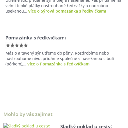
Utřeme tuk, přidáme sýr a olej a našleháme. Pak přidáme na
velmi tenké plátky nastrouhané ředkvičky a nadrobno
usekanou…
více o Sýrová pomazánka s ředkvičkami
Pomazánka s ředkvičkami
Máslo a tavený sýr utřeme do pěny. Rozdrobíme nebo
nastrouháme nivu, přidáme společně s nasekanou cibulí
(pórkem),…
více o Pomazánka s ředkvičkami
Mohlo by vás zajímat
Sladký poklad u cesty: