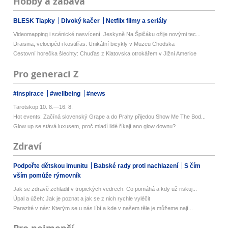
Hobby a zábava
BLESK Tlapky
Divoký kačer
Netflix filmy a seriály
Videomapping i scénické nasvícení. Jeskyně Na Špičáku ožije novými tec...
Draisina, velocipéd i kostitřas: Unikátní bicykly v Muzeu Chodska
Cestovní horečka šlechty: Chuďas z Klatovska otrokářem v Jižní Americe
Pro generaci Z
#inspirace
#wellbeing
#news
Tarotskop 10. 8.—16. 8.
Hot events: Začíná slovenský Grape a do Prahy přijedou Show Me The Bod...
Glow up se stává luxusem, proč mladí lidé říkají ano glow downu?
Zdraví
Podpořte dětskou imunitu
Babské rady proti nachlazení
S čím
vším pomůže rýmovník
Jak se zdravě zchladit v tropických vedrech: Co pomáhá a kdy už riskuj...
Úpal a úžeh: Jak je poznat a jak se z nich rychle vyléčit
Parazité v nás: Kterým se u nás líbí a kde v našem těle je můžeme nají...