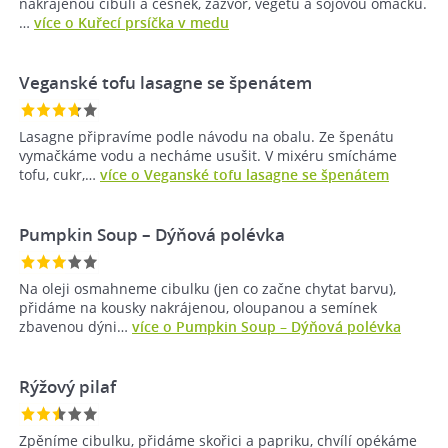
nakrájenou cibuli a česnek, zázvor, vegetu a sojovou omáčku.
…
více o Kuřecí prsíčka v medu
Veganské tofu lasagne se špenátem
Lasagne připravíme podle návodu na obalu. Ze špenátu
vymačkáme vodu a necháme usušit. V mixéru smícháme
tofu, cukr,…
více o Veganské tofu lasagne se špenátem
Pumpkin Soup – Dýňová polévka
Na oleji osmahneme cibulku (jen co začne chytat barvu),
přidáme na kousky nakrájenou, oloupanou a semínek
zbavenou dýni…
více o Pumpkin Soup – Dýňová polévka
Rýžový pilaf
Zpěníme cibulku, přidáme skořici a papriku, chvílí opékáme