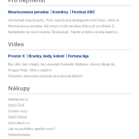
Pro nejmenší
Mourissonova poradna
Komiksy
Festival ABC
Vychytralé masožravky: Proč masožravá darlingtonie krmí hmyz, který lo...
Mourrisonova poradna: Má smysl zrušit devátou třídu a jít na střední š...
Nahlédněte do nové továrny Škoda Auto: Takhle probíhá výroba baterií p...
Video
Prostor X
Branky, body, kokoti
Fortuna liga
Bez dětí, bez chlapů, bez pravidel! Komedie Wellness víkend slibuje dá...
Prague Pride: Střet s odpůrci
Účastnící duhového pochodu provokovali líbáním
Nákupy
hledejceny.cz
Zboží Živě
Osobní vozy
Zboží Dáma
zbozi.blesk.cz
Jak na prohlídku ojetého vozu?
HobbyKompas