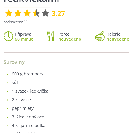
3.27
hodnoceno:
11
Příprava:
Porce:
Kalorie:
60 minut
neuvedeno
neuvedeno
Suroviny
600
g brambory
sůl
1
svazek ředkvička
2
ks vejce
pepř mletý
3
lžíce vinný ocet
4
ks jarní cibulka