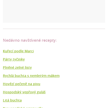
Nedávno navštívené recepty:
Kuřecí podle Marci
Párty tyčinky
Plněné zelné listy
Rychlá buchta s nemletým mákem
Hovězí pečeně na pivu
Hospodský vepřový guláš
Litá buchta