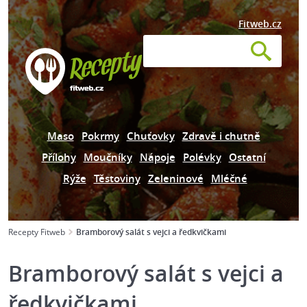
Fitweb.cz
Maso
Pokrmy
Chuťovky
Zdravě i chutně
Přílohy
Moučníky
Nápoje
Polévky
Ostatní
Rýže
Těstoviny
Zeleninové
Mléčné
Recepty Fitweb
Bramborový salát s vejci a ředkvičkami
Bramborový salát s vejci a
ředkvičkami