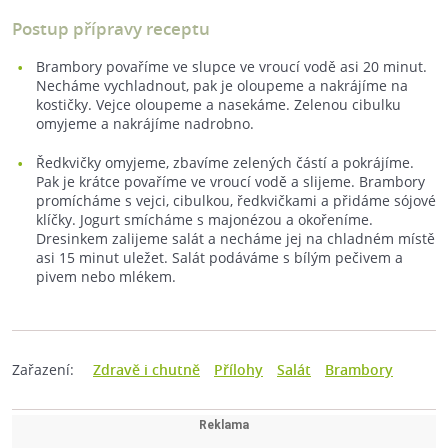
Postup přípravy receptu
Brambory povaříme ve slupce ve vroucí vodě asi 20 minut.
Necháme vychladnout, pak je oloupeme a nakrájíme na
kostičky. Vejce oloupeme a nasekáme. Zelenou cibulku
omyjeme a nakrájíme nadrobno.
Ředkvičky omyjeme, zbavíme zelených částí a pokrájíme.
Pak je krátce povaříme ve vroucí vodě a slijeme. Brambory
promícháme s vejci, cibulkou, ředkvičkami a přidáme sójové
klíčky. Jogurt smícháme s majonézou a okořeníme.
Dresinkem zalijeme salát a necháme jej na chladném místě
asi 15 minut uležet. Salát podáváme s bílým pečivem a
pivem nebo mlékem.
Zařazení:
Zdravě i chutně
Přílohy
Salát
Brambory