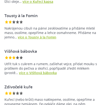
lžíci oleje…
více o Kuřecí kapsa
Tousty à la Fomin
Nakrájenou cibuli na pánvi zesklovatíme a přidáme mleté
maso, osolíme, opepříme a lehce osmahneme. Přidáme na
jemno…
více o Tousty à la Fomin
Višňová bábovka
Utřít tuk s cukrem a rumem, zašlehat vejce, přidat mouku s
práškem do pečiva a skořicí, popřípadě zředit mlékem
(prostě…
více o Višňová bábovka
Zdivočelé kuře
Kuřecí (nebo krůtí) maso naklepeme, osolíme, opepříme a
posypeme tymiánem. Do pekáče dáme olej, na něm