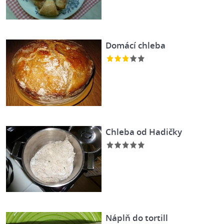
Domácí chleba
Chleba od Hadičky
Náplň do tortill