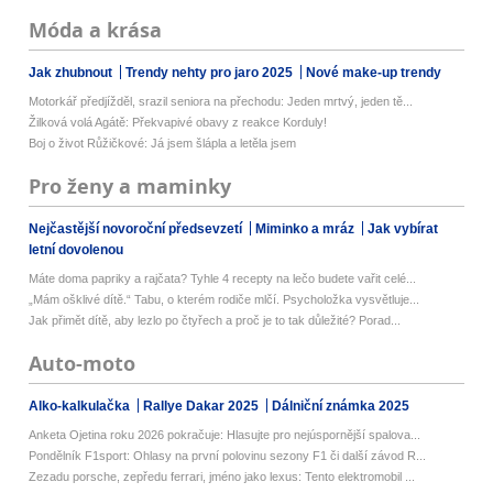
Móda a krása
Jak zhubnout
Trendy nehty pro jaro 2025
Nové make-up trendy
Motorkář předjížděl, srazil seniora na přechodu: Jeden mrtvý, jeden tě...
Žilková volá Agátě: Překvapivé obavy z reakce Korduly!
Boj o život Růžičkové: Já jsem šlápla a letěla jsem
Pro ženy a maminky
Nejčastější novoroční předsevzetí
Miminko a mráz
Jak vybírat
letní dovolenou
Máte doma papriky a rajčata? Tyhle 4 recepty na lečo budete vařit celé...
„Mám ošklivé dítě.“ Tabu, o kterém rodiče mlčí. Psycholožka vysvětluje...
Jak přimět dítě, aby lezlo po čtyřech a proč je to tak důležité? Porad...
Auto-moto
Alko-kalkulačka
Rallye Dakar 2025
Dálniční známka 2025
Anketa Ojetina roku 2026 pokračuje: Hlasujte pro nejúspornější spalova...
Pondělník F1sport: Ohlasy na první polovinu sezony F1 či další závod R...
Zezadu porsche, zepředu ferrari, jméno jako lexus: Tento elektromobil ...