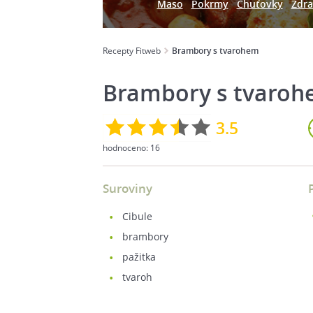
Maso
Pokrmy
Chuťovky
Zdra
Recepty Fitweb
Brambory s tvarohem
Brambory s tvaro
3.5
hodnoceno:
16
Suroviny
cibule
brambory
pažitka
tvaroh