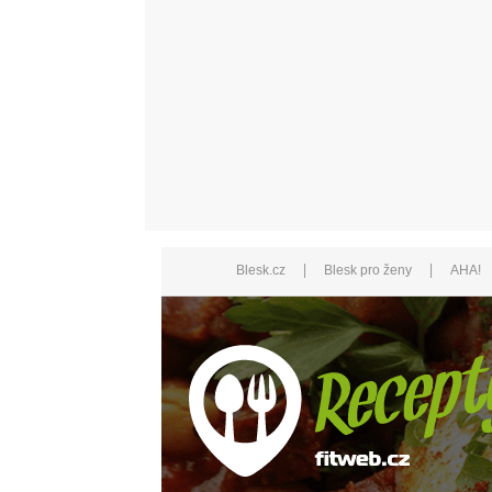
|
|
Blesk.cz
Blesk pro ženy
AHA!