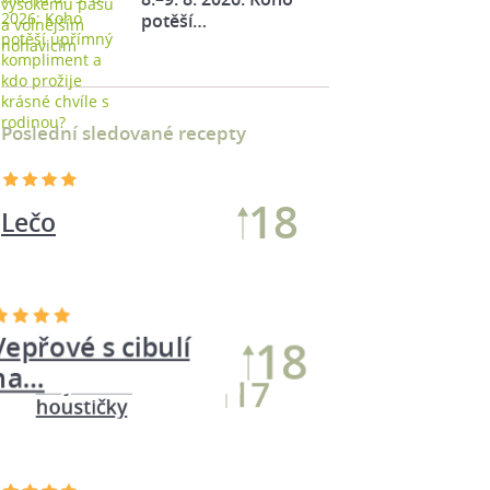
potěší…
Poslední sledované recepty
18
Lečo
Vepřové s cibulí
18
na…
Majolkové
17
houstičky