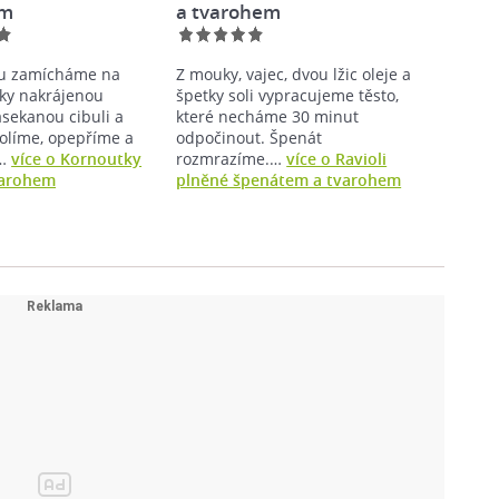
em
a tvarohem
hu zamícháme na
Z mouky, vajec, dvou lžic oleje a
tky nakrájenou
špetky soli vypracujeme těsto,
asekanou cibuli a
které necháme 30 minut
solíme, opepříme a
odpočinout. Špenát
ě…
více o Kornoutky
rozmrazíme.…
více o Ravioli
varohem
plněné špenátem a tvarohem