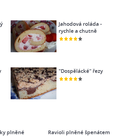
ý
Jahodová roláda -
rychle a chutně
y
"Dospělácké" řezy
ky plněné
Ravioli plněné špenátem