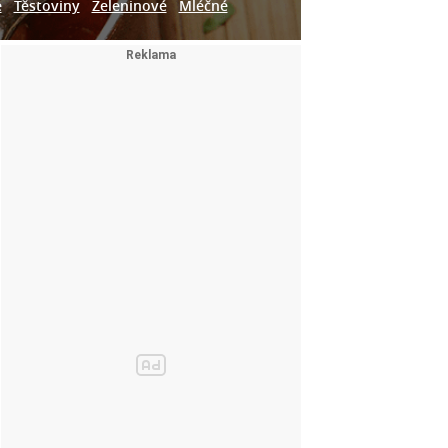
e
Těstoviny
Zeleninové
Mléčné