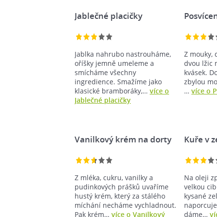
Jablečné placičky
Posvíce
Jablka nahrubo nastrouháme,
Z mouky, d
oříšky jemně umeleme a
dvou lžic
smícháme všechny
kvásek. D
ingredience. Smažíme jako
zbylou mo
klasické bramboráky,…
více o
…
více o 
Jablečné placičky
Vanilkový krém na dorty
Kuře v z
Z mléka, cukru, vanilky a
Na oleji 
pudinkových prášků uvaříme
velkou ci
hustý krém, který za stálého
kysané zel
míchání necháme vychladnout.
naporcuje
Pak krém…
více o Vanilkový
dáme…
ví