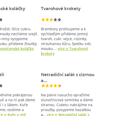
nské koláčky
Tvarohové krokety
roždí, lžíce cukru,
Brambory prolisujeme a k
 mouky necháme vzejít
vychladlým přidáme jemný
o mísy vysypeme
tvaroh, cukr, vejce, rozinky,
uku, přidáme žloutky,
strouhanou kůru, špetku soli,
Posvícenské koláčky
mouku.…
více o Tvarohové
krokety
elí
Netradiční salát s cizrnou
a…
zpěníme pokrájenou
Na pánvi nasucho opražíme
buli a na ni pak dáme
slunečnicová semínka a dáme
í i s lákem. Kuře
stranou. Cuketu nakrájíme na
me, osolíme a
proužky, posypeme bazalkou
ce o Kuře v zelí
a…
více o Netradiční salát s