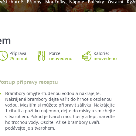
vě i chutně
Přílohy
Moučníky
Nápoje
Polévky
Ostatní
Rýž
hem
Příprava:
Porce:
Kalorie:
25 minut
neuvedeno
neuvedeno
Postup přípravy receptu
Brambory omyjte studenou vodou a nakrájejte.
Nakrájené brambory dejte vařit do hrnce s osolenou
vodou. Mezitím si můžete připravit zálivku. Nakrájejte
1 cibuli a pažitku najemno, dejte do misky a smíchejte
s tvarohem. Pokud je tvaroh moc hustý a lepí, nařeďte
ho trochou vody. Osolte. Až se brambory uvaří,
podávejte je s tvarohem.