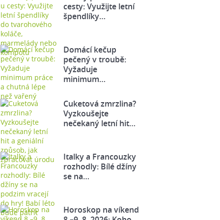
cesty: Využijte letní
špendlíky…
Domácí kečup
pečený v troubě:
Vyžaduje
minimum…
Cuketová zmrzlina?
Vyzkoušejte
nečekaný letní hit…
Italky a Francouzky
rozhodly: Bílé džíny
se na…
Horoskop na víkend
8.–9. 8. 2026: Koho