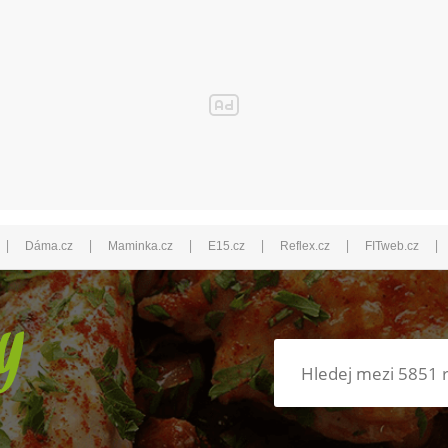
|
|
|
|
|
|
Dáma.cz
Maminka.cz
E15.cz
Reflex.cz
FITweb.cz