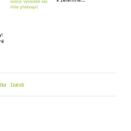
y:
ré
tka
Tvaroh