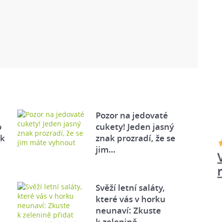
Pozor na jedovaté
o
cukety! Jeden jasný
ek
znak prozradí, že se
jim…
Svěží letní saláty,
které vás v horku
neunaví: Zkuste
k zelenině…