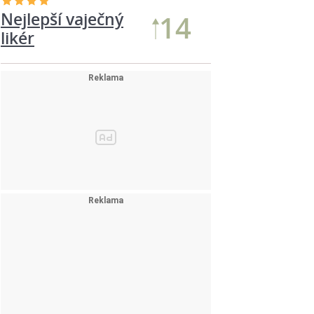
Nejlepší vaječný
14
likér