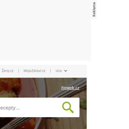
|
|
Ženy.cz
MojeZdraví.cz
více
Fitweb.cz