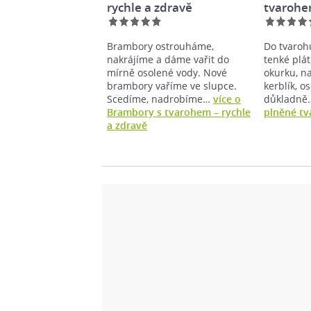
rychle a zdravě
tvaroh
Brambory ostrouháme,
Do tvaro
nakrájíme a dáme vařit do
tenké plá
mírně osolené vody. Nové
okurku, n
brambory vaříme ve slupce.
kerblík, o
Scedíme, nadrobíme…
více o
důkladn
Brambory s tvarohem – rychle
plněné t
a zdravě