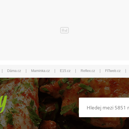
|
|
|
|
|
|
Dáma.cz
Maminka.cz
E15.cz
Reflex.cz
FITweb.cz