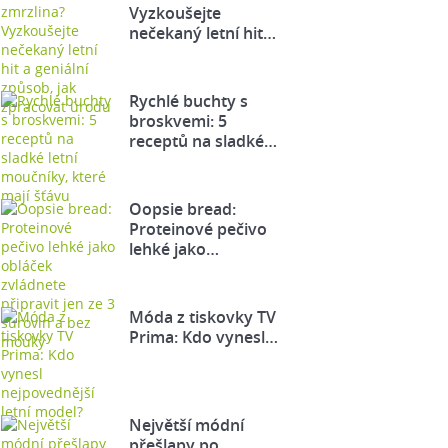
Vyzkoušejte
nečekaný letní hit…
Rychlé buchty s
broskvemi: 5
receptů na sladké…
Oopsie bread:
Proteinové pečivo
lehké jako…
Móda z tiskovky TV
Prima: Kdo vynesl…
Největší módní
přešlapy po