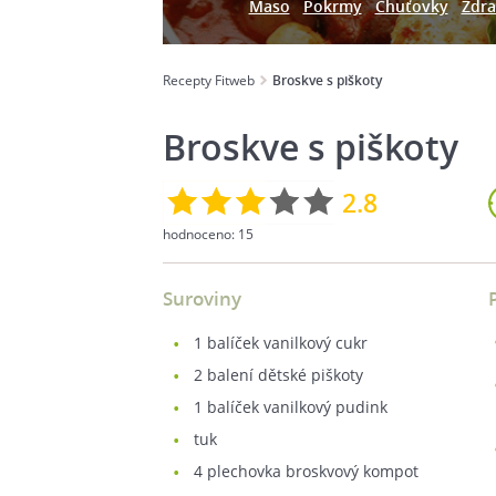
Maso
Pokrmy
Chuťovky
Zdra
Recepty Fitweb
Broskve s piškoty
Broskve s piškoty
2.8
hodnoceno:
15
Suroviny
1
balíček vanilkový cukr
2
balení dětské piškoty
1
balíček vanilkový pudink
tuk
4
plechovka broskvový kompot