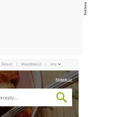
|
|
Ženy.cz
MojeZdraví.cz
více
Fitweb.cz