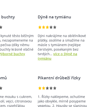
 buchty
Dýně na tymiánu
kynuté těsto běžným
Dýni nakrájíme na oblélníkové
, nezapomeneme na
plátky, osolíme a smažíme na
 pečiva (díky němu
másle s tymiánem (nejlépe
buchty krásně vláčné
čerstvým, posekaným bez
 Výborné buchty
tvrdých…
více o Dýně na
tymiánu
omů
Pikantní drůbeží řízky
me mouku s cukrem,
1. Řízky naklepeme, ochutíme
olí, vejci, citronovou
jako obvykle, mírně posypeme
ejem, rozehřátou
vegetou. 2. Housky se slaninou