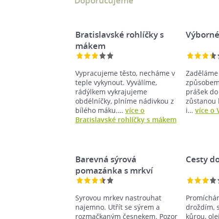
Doporučujeme
Bratislavské rohlíčky s
Výborné
mákem
Vypracujeme těsto, necháme v
Zaděláme 
teple vykynout. Vyválíme,
způsobem
rádýlkem vykrajujeme
prášek do
obdélníčky, plníme nádivkou z
zůstanou 
bílého máku.…
více o
i…
více o
Bratislavské rohlíčky s mákem
Barevná sýrová
Cesty d
pomazánka s mrkví
Syrovou mrkev nastrouhat
Promíchá
najemno. Utřít se sýrem a
droždím, s
rozmačkaným česnekem. Pozor
kůrou, ol