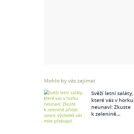
Mohlo by vás zajímat
Svěží letní saláty,
které vás v horku
neunaví: Zkuste
k zelenině…