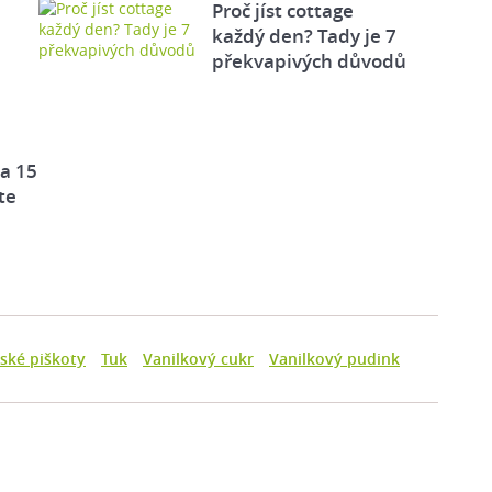
Proč jíst cottage
každý den? Tady je 7
překvapivých důvodů
za 15
te
ské piškoty
Tuk
Vanilkový cukr
Vanilkový pudink