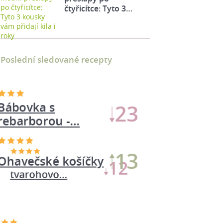
čtyřicítce: Tyto 3…
Poslední sledované recepty
Bábovka s
23
rebarborou -…
13
Ohavečské košíčky
Bábovka
12
tvarohovo…