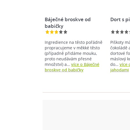
Báječné broskve od
Dort s p
babičky
Ingredience na těsto pořádně
Piškoty m
propracujeme v měkké těsto
čokoládě 
(případně přidáme mouku,
dortové f
proto neudávám přesné
máslový k
množství) a…
více o Báječné
do…
více 
broskve od babičky
jahodami