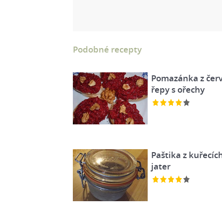
Podobné recepty
Pomazánka z čer
řepy s ořechy
Paštika z kuřecíc
jater