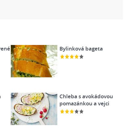
vené
Bylinková bageta
h
Chleba s avokádovou
pomazánkou a vejci