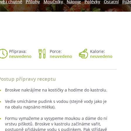
vě i chutně
Přílohy
Moučníky
Nápoje
Polévky
Ostatní
Rýž
Příprava:
Porce:
Kalorie:
neuvedeno
neuvedeno
neuvedeno
Postup přípravy receptu
Broskve nakrájíme na kostičky a hodíme do kastrolu.
Vedle smícháme pudink s vodou (stejně vody jako je
na obalu napsáno mléka).
Formu vymažeme a vysypeme moukou a dáme do ní
vrstvu piškotů. Broskve v kastrolu začínáme vařit,
postupně přidáváme vodu s pudinkem. Pak střídavě