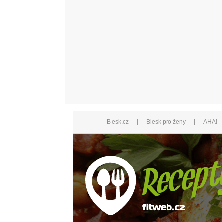
|
|
Blesk.cz
Blesk pro ženy
AHA!