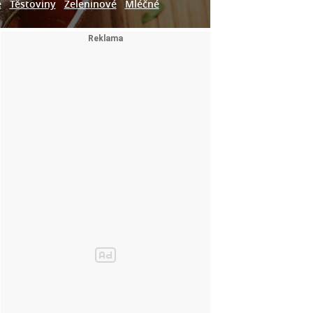
e
Těstoviny
Zeleninové
Mléčné