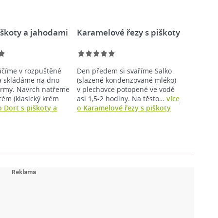
iškoty a jahodami
Karamelové řezy s piškoty
áčíme v rozpuštěné
Den předem si svaříme Salko
a skládáme na dno
(slazené kondenzované mléko)
ormy. Navrch natřeme
v plechovce potopené ve vodě
rém (klasický krém
asi 1,5-2 hodiny. Na těsto…
více
o Dort s piškoty a
o Karamelové řezy s piškoty