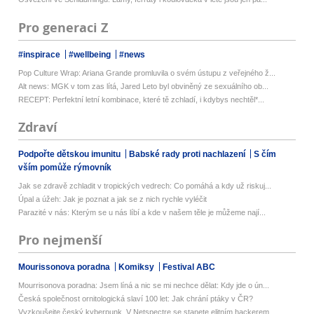
Pro generaci Z
#inspirace
#wellbeing
#news
Pop Culture Wrap: Ariana Grande promluvila o svém ústupu z veřejného ž...
Alt news: MGK v tom zas lítá, Jared Leto byl obviněný ze sexuálního ob...
RECEPT: Perfektní letní kombinace, které tě zchladí, i kdybys nechtěl*...
Zdraví
Podpořte dětskou imunitu
Babské rady proti nachlazení
S čím
vším pomůže rýmovník
Jak se zdravě zchladit v tropických vedrech: Co pomáhá a kdy už riskuj...
Úpal a úžeh: Jak je poznat a jak se z nich rychle vyléčit
Parazité v nás: Kterým se u nás líbí a kde v našem těle je můžeme nají...
Pro nejmenší
Mourissonova poradna
Komiksy
Festival ABC
Mourrisonova poradna: Jsem líná a nic se mi nechce dělat: Kdy jde o ún...
Česká společnost ornitologická slaví 100 let: Jak chrání ptáky v ČR?
Vyzkoušejte český kyberpunk. V Netspectre se stanete elitním hackerem ...