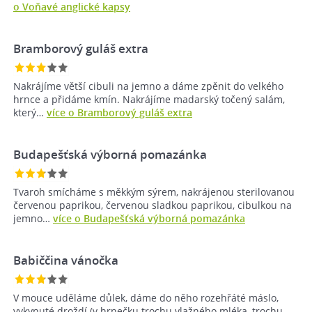
o Voňavé anglické kapsy
Bramborový guláš extra
Nakrájíme větší cibuli na jemno a dáme zpěnit do velkého
hrnce a přidáme kmín. Nakrájíme madarský točený salám,
který…
více o Bramborový guláš extra
Budapešťská výborná pomazánka
Tvaroh smícháme s měkkým sýrem, nakrájenou sterilovanou
červenou paprikou, červenou sladkou paprikou, cibulkou na
jemno…
více o Budapešťská výborná pomazánka
Babiččina vánočka
V mouce uděláme důlek, dáme do něho rozehřáté máslo,
vykynuté droždí (v hrnečku trochu vlažného mléka, trochu