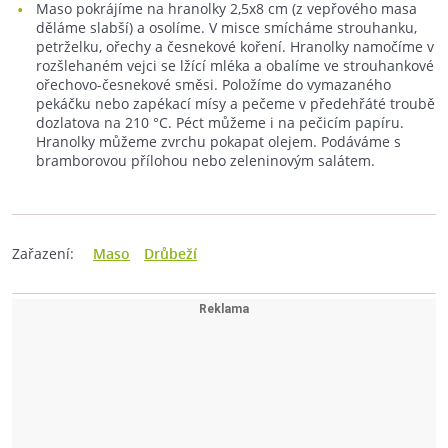
Maso pokrájíme na hranolky 2,5x8 cm (z vepřového masa
děláme slabší) a osolíme. V misce smícháme strouhanku,
petrželku, ořechy a česnekové koření. Hranolky namočíme v
rozšlehaném vejci se lžící mléka a obalíme ve strouhankové
ořechovo-česnekové směsi. Položíme do vymazaného
pekáčku nebo zapékací mísy a pečeme v předehřáté troubě
dozlatova na 210 °C. Péct můžeme i na pečicím papíru.
Hranolky můžeme zvrchu pokapat olejem. Podáváme s
bramborovou přílohou nebo zeleninovým salátem.
Zařazení:
Maso
Drůbeží