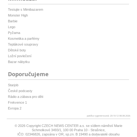
Testujte s Mimibazarem
Monster High
Barbie
Lego
Pyžama
Kosmetika a parfémy
Teplákové soupravy
Dětské boty
Ložní povlečení
Bazar nábytku
Doporučujeme
Starjob
České podcasty
Rádio a zábava pro děti
Frekvence 1
Evropa 2
patička vygenerovaná: 20:10:12 08.08.2026
© 2026 Copyright
CZECH NEWS CENTER a.s.
se sídlem náměstí Marie
Schmolkové 3493/1, 100 00 Praha 10 - Strašnice,
IČO: 02346826, zapsána v OR, sp.zn. B 19490 a dodavatelé obsahu