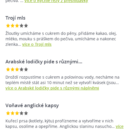
pečiva. …
více o Rychlé řezy z přesnídávky
Trojí mls
Žloutky umícháme s cukrem do pěny, přidáme kakao, olej,
mléko, mouku s práškem do pečiva, umícháme a nakonec
zlenka…
více o Trojí mls
Arabské lodičky pide s různými…
Droždí rozpustíme s cukrem a polovinou vody, necháme na
teplém místě stát asi 10 minut než se vytvoří kvásek (jsou…
více o Arabské lodičky pide s různými náplněmi
Voňavé anglické kapsy
Kuřecí prsa (kotlety, kýtu) prořízneme a vytvoříme v nich
kapsu, osolíme a opepříme. Anglickou slaninu nasucho…
více