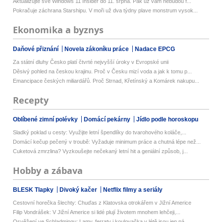
Aktualizujte své Windows 11 Insider do 11. srpna. Pak už vám nebudou f...
Pokračuje záchrana Starshipu. V moři už dva týdny plave monstrum vysok...
Ekonomika a byznys
Daňové přiznání
Novela zákoníku práce
Nadace EPCG
Za státní dluhy Česko platí čtvrté nejvyšší úroky v Evropské unii
Děsivý pohled na českou krajinu. Proč v Česku mizí voda a jak k tomu p...
Emancipace českých miliardářů. Proč Strnad, Křetínský a Komárek nakupu...
Recepty
Oblíbené zimní polévky
Domácí pekárny
Jídlo podle horoskopu
Sladký poklad u cesty: Využijte letní špendlíky do tvarohového koláče,...
Domácí kečup pečený v troubě: Vyžaduje minimum práce a chutná lépe než...
Cuketová zmrzlina? Vyzkoušejte nečekaný letní hit a geniální způsob, j...
Hobby a zábava
BLESK Tlapky
Divoký kačer
Netflix filmy a seriály
Cestovní horečka šlechty: Chuďas z Klatovska otrokářem v Jižní Americe
Filip Vondrášek: V Jižní Americe si lidé plují životem mnohem lehčeji,...
Osvěžení ve Schladmingu: Lamy, ferraty i koulovačka v létě jsou jen pá...