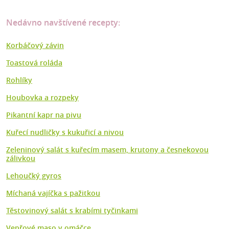
Nedávno navštívené recepty:
Korbáčový závin
Toastová roláda
Rohlíky
Houbovka a rozpeky
Pikantní kapr na pivu
Kuřecí nudličky s kukuřicí a nivou
Zeleninový salát s kuřecím masem, krutony a česnekovou
zálivkou
Lehoučký gyros
Míchaná vajíčka s pažitkou
Těstovinový salát s krabími tyčinkami
Vepřové maso v omáčce