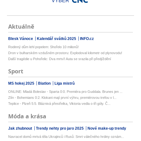
VÝBĚR
Aktuálně
Blesk Vánoce
Kalendář svátků 2025
INFO.cz
Rodinný dům lehl popelem: Shořelo 10 milionů!
Dron v bulharském vzdušném prostoru: Explodoval kilometr od plynovodu!
Další tragédie u Pohořelic: Dva mrtví! Auta se srazila při předjíždění
Sport
MS hokej 2025
Biatlon
Liga mistrů
ONLINE: Mladá Boleslav - Sparta 0:0. Premiéra pro Guddala. Brunes jen ...
Zlín - Bohemians 0:2. Klokani mají první výhru, premiérovou trefou v l...
Teplice - Plzeň 5:5. Bláznivá přestřelka, Viktoria vedla o tři góly. Č...
Móda a krása
Jak zhubnout
Trendy nehty pro jaro 2025
Nové make-up trendy
Navracel domů mrtvá těla Ukrajinců i Rusů: Smrt válečného hrdiny oznám...