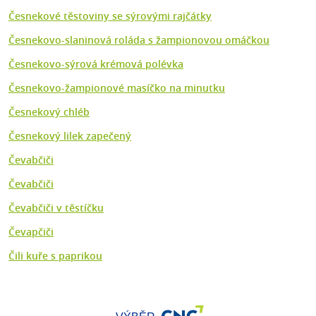
Česnekové těstoviny se sýrovými rajčátky
Česnekovo-slaninová roláda s žampionovou omáčkou
Česnekovo-sýrová krémová polévka
Česnekovo-žampionové masíčko na minutku
Česnekový chléb
Česnekový lilek zapečený
Čevabčiči
Čevabčiči
Čevabčiči v těstíčku
Čevapčiči
Čili kuře s paprikou