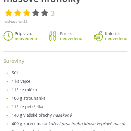
3
hodnoceno:
22
Příprava:
Porce:
Kalorie:
neuvedeno
neuvedeno
neuvedeno
Suroviny
sůl
1
ks vejce
1
lžíce mléko
100
g strouhanka
1
lžíce petrželka
140
g vlašské ořechy
nasekané
400
g kuřecí maso
kuřecí prsa (nebo libové vepřové maso)