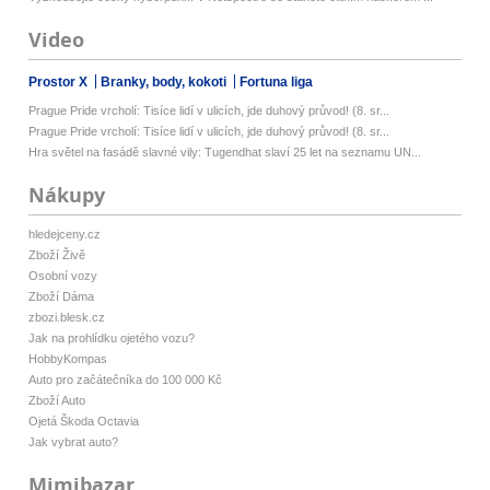
Video
Prostor X
Branky, body, kokoti
Fortuna liga
Prague Pride vrcholí: Tisíce lidí v ulicích, jde duhový průvod! (8. sr...
Prague Pride vrcholí: Tisíce lidí v ulicích, jde duhový průvod! (8. sr...
Hra světel na fasádě slavné vily: Tugendhat slaví 25 let na seznamu UN...
Nákupy
hledejceny.cz
Zboží Živě
Osobní vozy
Zboží Dáma
zbozi.blesk.cz
Jak na prohlídku ojetého vozu?
HobbyKompas
Auto pro začátečníka do 100 000 Kč
Zboží Auto
Ojetá Škoda Octavia
Jak vybrat auto?
Mimibazar