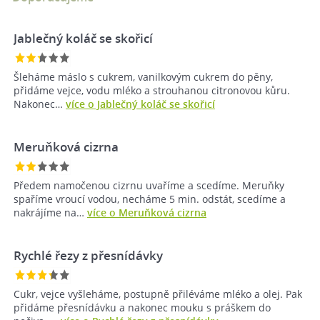
Jablečný koláč se skořicí
Šleháme máslo s cukrem, vanilkovým cukrem do pěny,
přidáme vejce, vodu mléko a strouhanou citronovou kůru.
Nakonec…
více o Jablečný koláč se skořicí
Meruňková cizrna
Předem namočenou cizrnu uvaříme a scedíme. Meruňky
spaříme vroucí vodou, necháme 5 min. odstát, scedíme a
nakrájíme na…
více o Meruňková cizrna
Rychlé řezy z přesnídávky
Cukr, vejce vyšleháme, postupně přiléváme mléko a olej. Pak
přidáme přesnídávku a nakonec mouku s práškem do