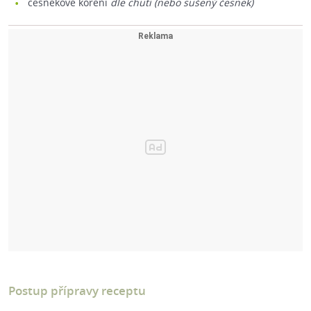
česnekové koření
dle chuti (nebo sušený česnek)
Postup přípravy receptu