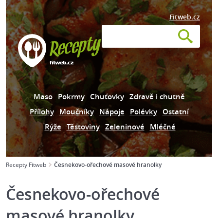
Fitweb.cz
Maso
Pokrmy
Chuťovky
Zdravě i chutně
Přílohy
Moučníky
Nápoje
Polévky
Ostatní
Rýže
Těstoviny
Zeleninové
Mléčné
Recepty Fitweb
Česnekovo-ořechové masové hranolky
Česnekovo-ořechové
masové hranolky