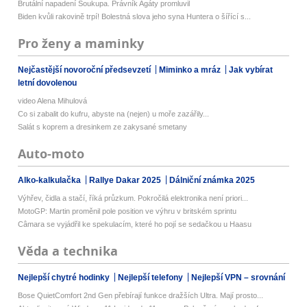
Brutální napadení Soukupa. Právník Agáty promluvil
Biden kvůli rakovině trpí! Bolestná slova jeho syna Huntera o šířící s...
Pro ženy a maminky
Nejčastější novoroční předsevzetí
Miminko a mráz
Jak vybírat
letní dovolenou
video Alena Mihulová
Co si zabalit do kufru, abyste na (nejen) u moře zazářily...
Salát s koprem a dresinkem ze zakysané smetany
Auto-moto
Alko-kalkulačka
Rallye Dakar 2025
Dálniční známka 2025
Výhřev, čidla a stačí, říká průzkum. Pokročilá elektronika není priori...
MotoGP: Martin proměnil pole position ve výhru v britském sprintu
Câmara se vyjádřil ke spekulacím, které ho pojí se sedačkou u Haasu
Věda a technika
Nejlepší chytré hodinky
Nejlepší telefony
Nejlepší VPN – srovnání
Bose QuietComfort 2nd Gen přebírají funkce dražších Ultra. Mají prosto...