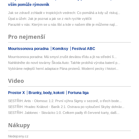
vším pomůže rýmovník
Jak se zdravě zchladit v tropických vedrech: Co pomáhá a kdy už riskuj...
Úpal a úžeh: Jak je poznat a jak se z nich rychle vyléčit
Parazité v nás: Kterým se u nás líbí a kde v našem těle je můžeme nají...
Pro nejmenší
Mourissonova poradna
Komiksy
Festival ABC
Mourrisonova poradna: Má smysl zrušit devátou třídu a jít na střední š...
Nahlédněte do nové továrny Škoda Auto: Takhle probíhá výroba baterií p...
Vybíráme nejlepší herní adaptace Pána prstenů. Moderní pecky i histori...
Video
Prostor X
Branky, body, kokoti
Fortuna liga
SESTŘIH: Artis - Olomouc 1:2. První výhra Sigmy v sezoně, o třech bode...
SESTŘIH: Hradec Králové - Baník 2:1. Ostrava po vyloučení Skyby dohráv...
SESTŘIH: Jablonec - Slovácko 1:0. Celkem padly tři červené karty, dalš...
Nákupy
hledejceny.cz