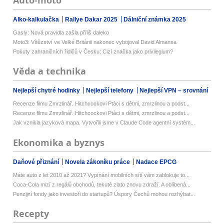
Auto-moto
Alko-kalkulačka
Rallye Dakar 2025
Dálniční známka 2025
Gasly: Nová pravidla zašla příliš daleko
Moto3: Vítězství ve Velké Británii nakonec vybojoval David Almansa
Pokuty zahraničních řidičů v Česku: Cizí značka jako privilegium?
Věda a technika
Nejlepší chytré hodinky
Nejlepší telefony
Nejlepší VPN – srovnání
Recenze filmu Zmrzlinář. Hitchcockovi Ptáci s dětmi, zmrzlinou a podst...
Recenze filmu Zmrzlinář. Hitchcockovi Ptáci s dětmi, zmrzlinou a podst...
Jak vznikla jazyková mapa. Vytvořili jsme v Claude Code agentní systém...
Ekonomika a byznys
Daňové přiznání
Novela zákoníku práce
Nadace EPCG
Máte auto z let 2010 až 2021? Vypínání mobilních sítí vám zablokuje to...
Coca-Cola mizí z regálů obchodů, tekuté zlato znovu zdraží. A oblíbená...
Penzijní fondy jako investoři do startupů? Úspory Čechů mohou rozhýbat...
Recepty