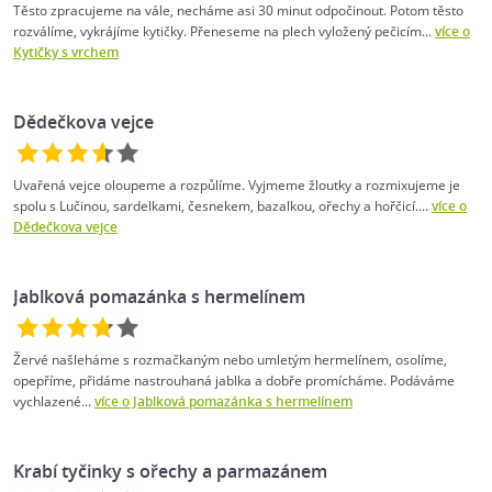
Těsto zpracujeme na vále, necháme asi 30 minut odpočinout. Potom těsto
rozválíme, vykrájíme kytičky. Přeneseme na plech vyložený pečicím...
více o
Kytičky s vrchem
Dědečkova vejce
Uvařená vejce oloupeme a rozpůlíme. Vyjmeme žloutky a rozmixujeme je
spolu s Lučinou, sardelkami, česnekem, bazalkou, ořechy a hořčicí....
více o
Dědečkova vejce
Jablková pomazánka s hermelínem
Žervé našleháme s rozmačkaným nebo umletým hermelínem, osolíme,
opepříme, přidáme nastrouhaná jablka a dobře promícháme. Podáváme
vychlazené...
více o Jablková pomazánka s hermelínem
Krabí tyčinky s ořechy a parmazánem