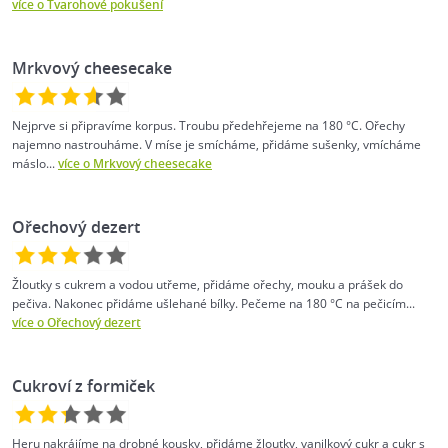
více o Tvarohové pokušení
Mrkvový cheesecake
Nejprve si připravíme korpus. Troubu předehřejeme na 180 °C. Ořechy
najemno nastrouháme. V míse je smícháme, přidáme sušenky, vmícháme
máslo...
více o Mrkvový cheesecake
Ořechový dezert
Žloutky s cukrem a vodou utřeme, přidáme ořechy, mouku a prášek do
pečiva. Nakonec přidáme ušlehané bílky. Pečeme na 180 °C na pečicím...
více o Ořechový dezert
Cukroví z formiček
Heru nakrájíme na drobné kousky, přidáme žloutky, vanilkový cukr a cukr s