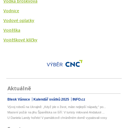
Vodka broskvová
Vodnice
Vodové oplatky
Vojtěška
Vojtěškové klíčky
VÝBĚR
Aktuálně
Blesk Vánoce
Kalendář svátků 2025
INFO.cz
Vývoj robotů na Ukrajině: „Když jde o život, máte nejlepší nápady,“ po...
Masivní požár na jihu Španělska se šíří: V turisty milované Andalusii ...
U Daniela Landy hořelo! V památkově chráněném domě vypalovali vosy