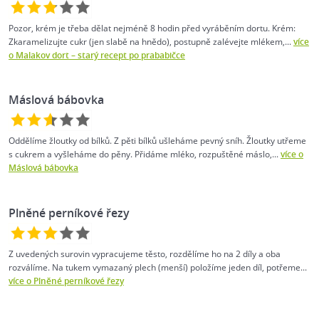
Pozor, krém je třeba dělat nejméně 8 hodin před vyráběním dortu. Krém:
Zkaramelizujte cukr (jen slabě na hnědo), postupně zalévejte mlékem,...
více
o Malakov dort –⁠ starý recept po prababičce
Máslová bábovka
Oddělíme žloutky od bílků. Z pěti bílků ušleháme pevný sníh. Žloutky utřeme
s cukrem a vyšleháme do pěny. Přidáme mléko, rozpuštěné máslo,...
více o
Máslová bábovka
Plněné perníkové řezy
Z uvedených surovin vypracujeme těsto, rozdělíme ho na 2 díly a oba
rozválíme. Na tukem vymazaný plech (menší) položíme jeden díl, potřeme...
více o Plněné perníkové řezy