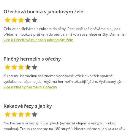
Ořechová buchta s jahodovým želé
Celá vejce šleháme s cukrem do pěny. Postupně zašleháváme olej, pak
přidáme mouku s práškem do pečiva, mléko a rozemleté oříšky. Dáme na...
více o Ořechová buchta s jahodovým želé
Plněný hermelín s ořechy
Kulatému hermelínu seřízneme vodorovně vršek a vnitřek opatrně
vydlabeme. Lépe to jde, když má hermelín tekutější jádro. Vydlabaný sýr...
více o Plněný hermelín s ořechy
Kakaové řezy s jablky
Nachystáme si běžný hlubší plech (vymazat olejem a vysypat hrubou
moukou). Troubu zapneme na 180 stupňů. Nastrouháme si jablka a také...