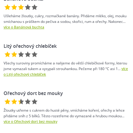
Ušleháme žloutky, cukry, rozmačkané banány. Přidáme mléko, olej, mouku
smíchanou s práškem do pečiva a sodou, skořici, rum a ořechy. Nakonec...
více o Banánová buchta
Litý ořechový chlebíček
Všechy suroviny promícháme a nalijeme do větší chlebíčkové formy, kterou
jsme vymazali tukem a vysypali strouhankou. Pečeme při 180 °C asi 1...
více
o Litý ořechový chlebíček
Ořechový dort bez mouky
Žloutky utřeme s cukrem do husté pěny, vmícháme koření, ořechy a lehce
přidáme sníh z 5 bílků. Těsto rozetřeme do vymazané a hrubou moukou...
více o Ořechový dort bez mouky