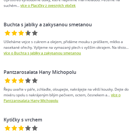
suchém...
více o Placičky z ovesných vloček
Buchta s jablky a zakysanou smetanou
Ušleháme vejce s cukrem a olejem, přidáme mouku s práškem, mléko a
nasekané ořechy. Vylijeme na vymazaný plech s vyšším okrajem. Na těsto...
více o Buchta s jablky a zakysanou smetanou
Pantzarosalata Hany Michopolu
Řepu uvařte v páře, zchlaďte, oloupejte, nakrájejte na větší kousky. Dejte do
mixéru spolu s nakrájeným bílým pečivem, octem, česnekem a...
více o
Pantzarosalata Hany Michopolu
Kytičky s vrchem