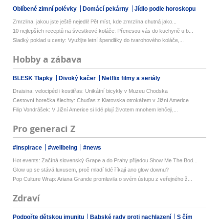
Oblíbené zimní polévky
Domácí pekárny
Jídlo podle horoskopu
Zmrzlina, jakou jste ještě nejedli! Pět míst, kde zmrzlina chutná jako...
10 nejlepších receptů na švestkové koláče: Přenesou vás do kuchyně u b...
Sladký poklad u cesty: Využijte letní špendlíky do tvarohového koláče,...
Hobby a zábava
BLESK Tlapky
Divoký kačer
Netflix filmy a seriály
Draisina, velocipéd i kostitřas: Unikátní bicykly v Muzeu Chodska
Cestovní horečka šlechty: Chuďas z Klatovska otrokářem v Jižní Americe
Filip Vondrášek: V Jižní Americe si lidé plují životem mnohem lehčeji,...
Pro generaci Z
#inspirace
#wellbeing
#news
Hot events: Začíná slovenský Grape a do Prahy přijedou Show Me The Bod...
Glow up se stává luxusem, proč mladí lidé říkají ano glow downu?
Pop Culture Wrap: Ariana Grande promluvila o svém ústupu z veřejného ž...
Zdraví
Podpořte dětskou imunitu
Babské rady proti nachlazení
S čím