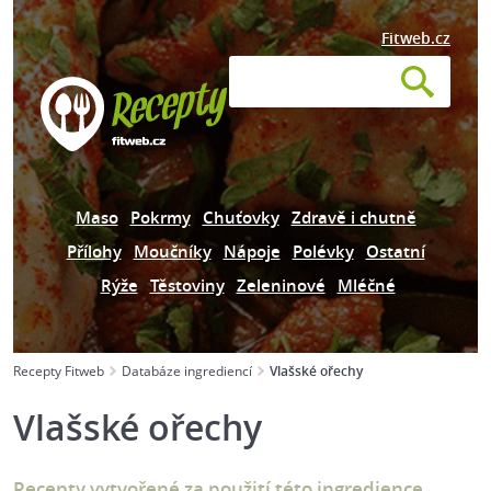
Fitweb.cz
Maso
Pokrmy
Chuťovky
Zdravě i chutně
Přílohy
Moučníky
Nápoje
Polévky
Ostatní
Rýže
Těstoviny
Zeleninové
Mléčné
Recepty Fitweb
Databáze ingrediencí
Vlašské ořechy
Vlašské ořechy
Recepty vytvořené za použití této ingredience