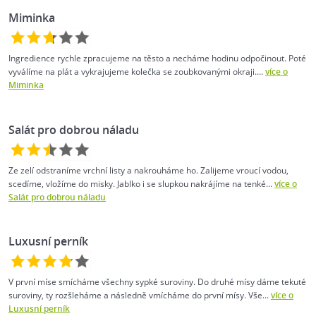
Miminka
Ingredience rychle zpracujeme na těsto a necháme hodinu odpočinout. Poté
vyválíme na plát a vykrajujeme kolečka se zoubkovanými okraji....
více o
Miminka
Salát pro dobrou náladu
Ze zelí odstraníme vrchní listy a nakrouháme ho. Zalijeme vroucí vodou,
scedíme, vložíme do misky. Jablko i se slupkou nakrájíme na tenké...
více o
Salát pro dobrou náladu
Luxusní perník
V první míse smícháme všechny sypké suroviny. Do druhé mísy dáme tekuté
suroviny, ty rozšleháme a následně vmícháme do první mísy. Vše...
více o
Luxusní perník