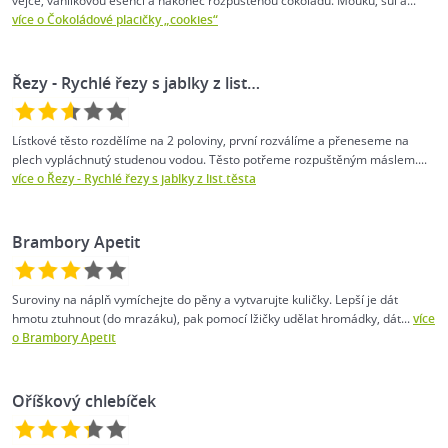
vejce, vanilkovou esenci a nakonec rozpuštěnou čokoládu. Mouku, sůl a...
více o Čokoládové placičky „cookies“
Řezy - Rychlé řezy s jablky z list…
Lístkové těsto rozdělíme na 2 poloviny, první rozválíme a přeneseme na
plech vypláchnutý studenou vodou. Těsto potřeme rozpuštěným máslem....
více o Řezy - Rychlé řezy s jablky z list.těsta
Brambory Apetit
Suroviny na náplň vymíchejte do pěny a vytvarujte kuličky. Lepší je dát
hmotu ztuhnout (do mrazáku), pak pomocí lžičky udělat hromádky, dát...
více
o Brambory Apetit
Oříškový chlebíček