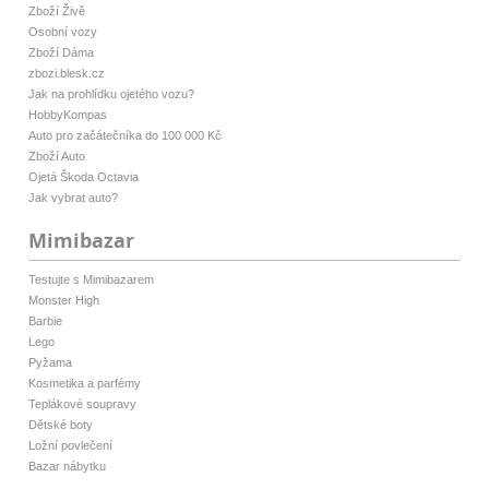
Zboží Živě
Osobní vozy
Zboží Dáma
zbozi.blesk.cz
Jak na prohlídku ojetého vozu?
HobbyKompas
Auto pro začátečníka do 100 000 Kč
Zboží Auto
Ojetá Škoda Octavia
Jak vybrat auto?
Mimibazar
Testujte s Mimibazarem
Monster High
Barbie
Lego
Pyžama
Kosmetika a parfémy
Teplákové soupravy
Dětské boty
Ložní povlečení
Bazar nábytku