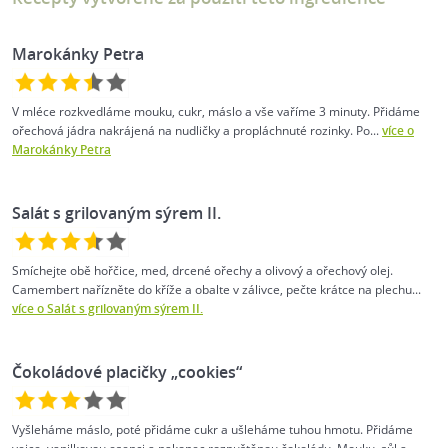
Marokánky Petra
V mléce rozkvedláme mouku, cukr, máslo a vše vaříme 3 minuty. Přidáme
ořechová jádra nakrájená na nudličky a propláchnuté rozinky. Po...
více o
Marokánky Petra
Salát s grilovaným sýrem II.
Smíchejte obě hořčice, med, drcené ořechy a olivový a ořechový olej.
Camembert nařízněte do kříže a obalte v zálivce, pečte krátce na plechu...
více o Salát s grilovaným sýrem II.
Čokoládové placičky „cookies“
Vyšleháme máslo, poté přidáme cukr a ušleháme tuhou hmotu. Přidáme