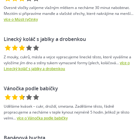
Ovesné vločky zalijeme vlažným mlékem a necháme 30 minut nabobtnat.
Mezitím si připravíme mandle a vlašské ořechy, které nakrájíme na menší...
více o Müsli tyčinky
Linecký koláč s jablky a drobenkou
Z mouky, cukrů, másla a vejce vypracujeme linecké těsto, které vyválíme a
vyložíme jím dno a stěny tukem vymazané formy (plech, koláčová...
více o
Linecký koláč s jablky a drobenkou
Vánočka podle babičky
Uděláme kvásek – cukr, droždí, smetana. Zaděláme těsto, řádně
propracujeme a necháme v teple kynout nejméně 5 hodin. Jelikož je těsto
velmi...
více o Vánočka podle babičky
Banánová buchta