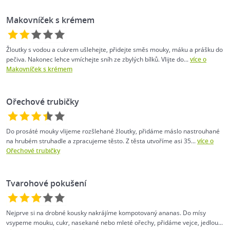
Makovníček s krémem
Žloutky s vodou a cukrem ušlehejte, přidejte směs mouky, máku a prášku do
pečiva. Nakonec lehce vmíchejte sníh ze zbylých bílků. Vlijte do...
více o
Makovníček s krémem
Ořechové trubičky
Do prosáté mouky vlijeme rozšlehané žloutky, přidáme máslo nastrouhané
na hrubém struhadle a zpracujeme těsto. Z těsta utvoříme asi 35...
více o
Ořechové trubičky
Tvarohové pokušení
Nejprve si na drobné kousky nakrájíme kompotovaný ananas. Do mísy
vsypeme mouku, cukr, nasekané nebo mleté ořechy, přidáme vejce, jedlou...