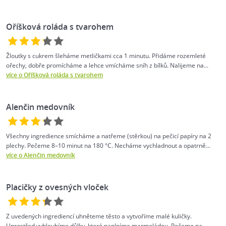
Oříšková roláda s tvarohem
Žloutky s cukrem šleháme metličkami cca 1 minutu. Přidáme rozemleté
ořechy, dobře promícháme a lehce vmícháme sníh z bílků. Nalijeme na...
více o Oříšková roláda s tvarohem
Alenčin medovník
Všechny ingredience smícháme a natřeme (stěrkou) na pečicí papíry na 2
plechy. Pečeme 8–10 minut na 180 °C. Necháme vychladnout a opatrně...
více o Alenčin medovník
Placičky z ovesných vloček
Z uvedených ingrediencí uhněteme těsto a vytvoříme malé kuličky.
Uprostřed vyhloubíme důlky, které naplníme marmeládou. Pečeme na