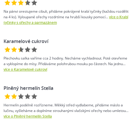
Na pánvi orestujeme cibuli, přidáme pokrájené krabí tyčinky (každou rozdělit
na 4 ks). Vyloupané ořechy rozdrtíme na hrubší kousky pomocí...
více o Krabí
tyčinky s ořechy a parmazánem
Karamelové cukroví
Plechovku salka vaříme cca 2 hodiny. Necháme vychladnout. Poté otevřeme
a vyklopíme do mísy. Přidáváme polohrubou mouku po částech. Na jednu...
více o Karamelové cukroví
Plněný hermelín Stella
Hermelín podélně rozřízneme. Měkký střed vydlabeme, přidáme máslo a
lučinu, vyšleháme a doplníme strouhanými vlašskými ořechy nebo umletou...
více o Plněný hermelín Stella