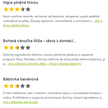
Vejce plněná Nivou
Vejce uvaříme natvrdo, necháme vychladnout, oloupeme a poté podélně
rozkrájíme na půlky. Žloutky vyjmeme, rozmačkáme a smícháme s...
více o
Vejce plněná Nivou
Bohatá vánočka Míša – těsto z domácí…
Všechny ingredience vložíme v tomto pořadí do pekárny a zapneme
program Těsto. Rozinky s ořechy můžeme do těsta přidat během přípravy, já
je...
více o Bohatá vánočka Míša – těsto z domácí pekárny
Bábovka banánová
V míse ušleháme cukr s máslem, vmícháme vejce a rozmačkané banány s
vodou. Prošleháme a vsypeme promíchané všechny ostatní ingredience a...
více o Bábovka banánová