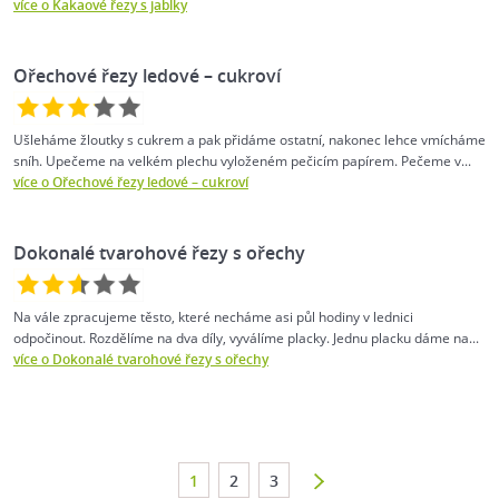
více o Kakaové řezy s jablky
Ořechové řezy ledové – cukroví
Ušleháme žloutky s cukrem a pak přidáme ostatní, nakonec lehce vmícháme
sníh. Upečeme na velkém plechu vyloženém pečicím papírem. Pečeme v...
více o Ořechové řezy ledové – cukroví
Dokonalé tvarohové řezy s ořechy
Na vále zpracujeme těsto, které necháme asi půl hodiny v lednici
odpočinout. Rozdělíme na dva díly, vyválíme placky. Jednu placku dáme na...
více o Dokonalé tvarohové řezy s ořechy
1
2
3