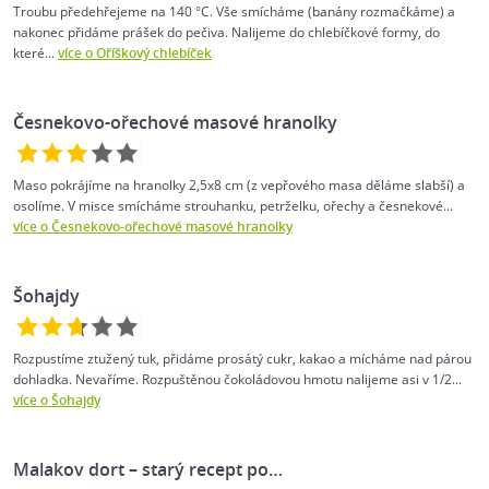
Troubu předehřejeme na 140 °C. Vše smícháme (banány rozmačkáme) a
nakonec přidáme prášek do pečiva. Nalijeme do chlebíčkové formy, do
které...
více o Oříškový chlebíček
Česnekovo-ořechové masové hranolky
Maso pokrájíme na hranolky 2,5x8 cm (z vepřového masa děláme slabší) a
osolíme. V misce smícháme strouhanku, petrželku, ořechy a česnekové...
více o Česnekovo-ořechové masové hranolky
Šohajdy
Rozpustíme ztužený tuk, přidáme prosátý cukr, kakao a mícháme nad párou
dohladka. Nevaříme. Rozpuštěnou čokoládovou hmotu nalijeme asi v 1/2...
více o Šohajdy
Malakov dort –⁠ starý recept po…