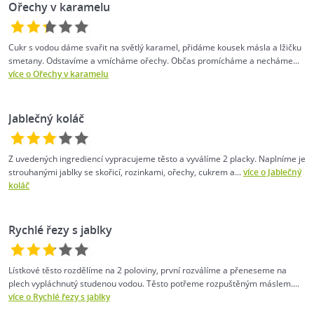
Ořechy v karamelu
Cukr s vodou dáme svařit na světlý karamel, přidáme kousek másla a lžičku
smetany. Odstavíme a vmícháme ořechy. Občas promícháme a necháme...
více o Ořechy v karamelu
Jablečný koláč
Z uvedených ingrediencí vypracujeme těsto a vyválíme 2 placky. Naplníme je
strouhanými jablky se skořicí, rozinkami, ořechy, cukrem a...
více o Jablečný
koláč
Rychlé řezy s jablky
Lístkové těsto rozdělíme na 2 poloviny, první rozválíme a přeneseme na
plech vypláchnutý studenou vodou. Těsto potřeme rozpuštěným máslem....
více o Rychlé řezy s jablky