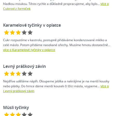
hladkou moukou. Těsto rychle a důkladně propracujeme, aby bylo...
více o
Cukroví z formiček
Karamelové tyčinky v oplatce
Cukr rozpustíme v kastrolu, postupně přidáváme kondenzované mléko a
celé máslo. Potom přidáme nasekané ořechy. Musíme hmotu dostatečně...
více o Karamelové tyčinky v oplatce
Levný práškový závin
Nejdříve uděláme náplň. Oloupeme jablka a nakrájíme je na menší kousky
nebo plátky. Do hrnce dáme menší kousek či lžíci másla, vsypeme...
více o
Levný práškový závin
Müsli tyčinky