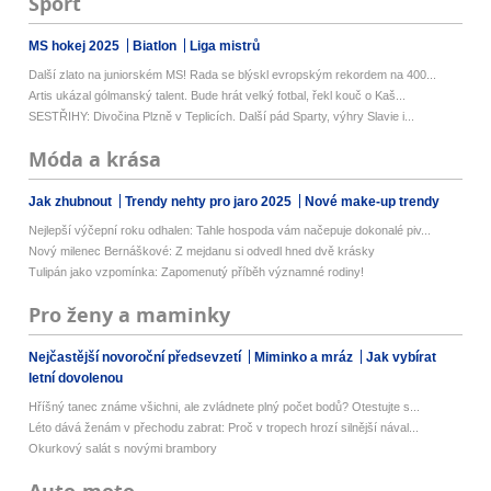
Sport
MS hokej 2025
Biatlon
Liga mistrů
Další zlato na juniorském MS! Rada se blýskl evropským rekordem na 400...
Artis ukázal gólmanský talent. Bude hrát velký fotbal, řekl kouč o Kaš...
SESTŘIHY: Divočina Plzně v Teplicích. Další pád Sparty, výhry Slavie i...
Móda a krása
Jak zhubnout
Trendy nehty pro jaro 2025
Nové make-up trendy
Nejlepší výčepní roku odhalen: Tahle hospoda vám načepuje dokonalé piv...
Nový milenec Bernáškové: Z mejdanu si odvedl hned dvě krásky
Tulipán jako vzpomínka: Zapomenutý příběh významné rodiny!
Pro ženy a maminky
Nejčastější novoroční předsevzetí
Miminko a mráz
Jak vybírat
letní dovolenou
Hříšný tanec známe všichni, ale zvládnete plný počet bodů? Otestujte s...
Léto dává ženám v přechodu zabrat: Proč v tropech hrozí silnější nával...
Okurkový salát s novými brambory