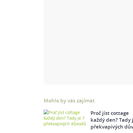
Mohlo by vás zajímat
Proč jíst cottage
každý den? Tady j
překvapivých dů