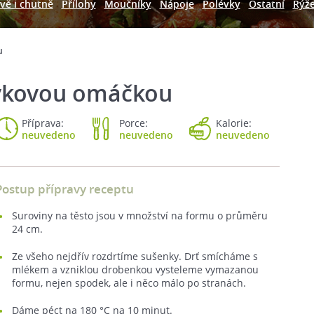
vě i chutně
Přílohy
Moučníky
Nápoje
Polévky
Ostatní
Rýž
u
vkovou omáčkou
Příprava:
Porce:
Kalorie:
neuvedeno
neuvedeno
neuvedeno
Postup přípravy receptu
Suroviny na těsto jsou v množství na formu o průměru
24 cm.
Ze všeho nejdřív rozdrtíme sušenky. Drť smícháme s
mlékem a vzniklou drobenkou vysteleme vymazanou
formu, nejen spodek, ale i něco málo po stranách.
Dáme péct na 180 °C na 10 minut.