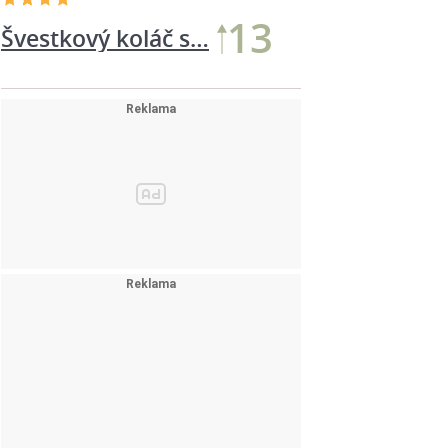
13
Švestkový koláč s…