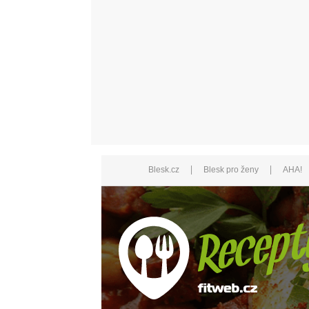
|
|
Blesk.cz
Blesk pro ženy
AHA!