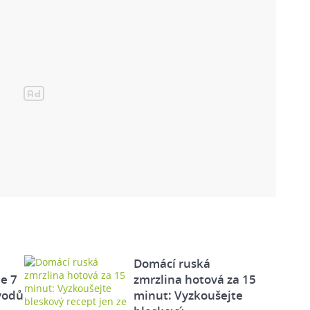
Domácí ruská
e 7
zmrzlina hotová za 15
vodů
minut: Vyzkoušejte