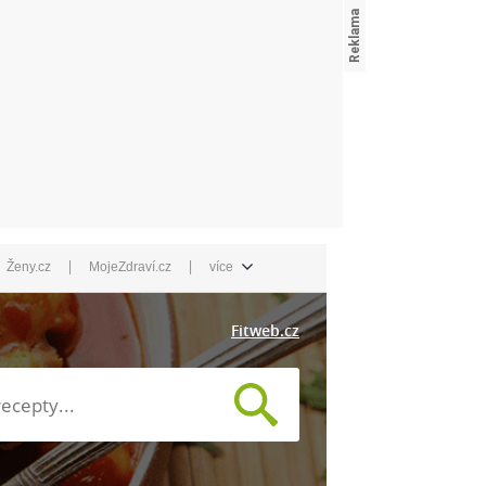
|
|
Ženy.cz
MojeZdraví.cz
více
Fitweb.cz