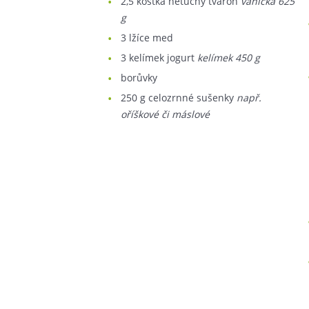
2,5
kostka netučný tvaroh
vanička 625
g
3
lžíce med
3
kelímek jogurt
kelímek 450 g
borůvky
250
g celozrnné sušenky
např.
oříškové či máslové