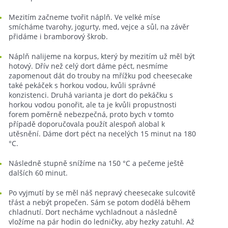
Mezitím začneme tvořit náplň. Ve velké míse
smícháme tvarohy, jogurty, med, vejce a sůl, na závěr
přidáme i bramborový škrob.
Náplň nalijeme na korpus, který by mezitím už měl být
hotový. Dřív než celý dort dáme péct, nesmíme
zapomenout dát do trouby na mřížku pod cheesecake
také pekáček s horkou vodou, kvůli správné
konzistenci. Druhá varianta je dort do pekáčku s
horkou vodou ponořit, ale ta je kvůli propustnosti
forem poměrně nebezpečná, proto bych v tomto
případě doporučovala použít alespoň alobal k
utěsnění. Dáme dort péct na necelých 15 minut na 180
°C.
Následně stupně snížíme na 150 °C a pečeme ještě
dalších 60 minut.
Po vyjmutí by se měl náš nepravý cheesecake sulcovitě
třást a nebýt propečen. Sám se potom dodělá během
chladnutí. Dort necháme vychladnout a následně
vložíme na pár hodin do ledničky, aby hezky zatuhl. Až