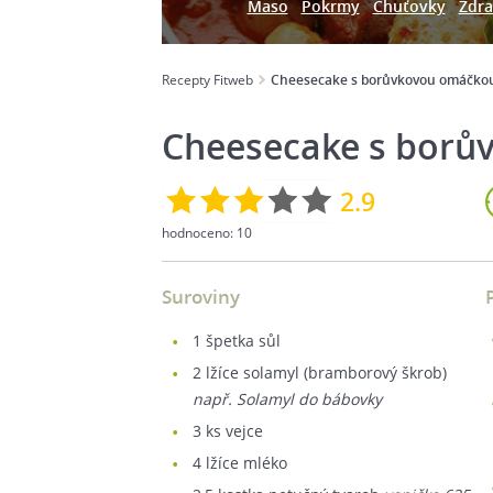
Maso
Pokrmy
Chuťovky
Zdra
Recepty Fitweb
Cheesecake s borůvkovou omáčko
Cheesecake s borů
2.9
hodnoceno:
10
Suroviny
1
špetka sůl
2
lžíce solamyl (bramborový škrob)
např. Solamyl do bábovky
3
ks vejce
4
lžíce mléko