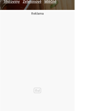
e
Těstoviny
Zeleninové
Mléčné