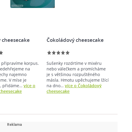
 cheesecake
Čokoládový cheesecake
i připravíme korpus.
Sušenky rozdrtíme v mixéru
ředehřejeme na
nebo válečkem a promícháme
echy najemno
je s většinou rozpuštěného
me. V míse je
másla. Hmotu upěchujeme lžící
, přidáme…
více o
na dno…
více o Čokoládový
cheesecake
cheesecake