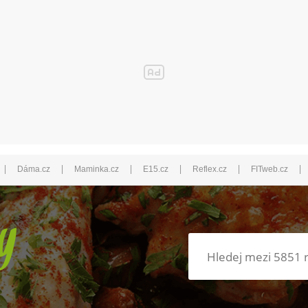
|
|
|
|
|
|
Dáma.cz
Maminka.cz
E15.cz
Reflex.cz
FITweb.cz