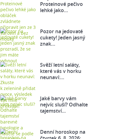
Proteinové pečivo
lehké jako…
Pozor na jedovaté
cukety! Jeden jasný
znak…
Svěží letní saláty,
které vás v horku
neunaví:…
Jaké barvy vám
nejvíc sluší? Odhalte
tajemství…
Denní horoskop na
čtvrtek 6. 8. 2026: