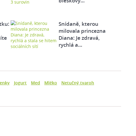
bleskový…
tku:
Snídaně, kterou
milovala princezna
íte
Diana: Je zdravá,
rychlá a…
šenky
Jogurt
Med
Mléko
Netučný tvaroh