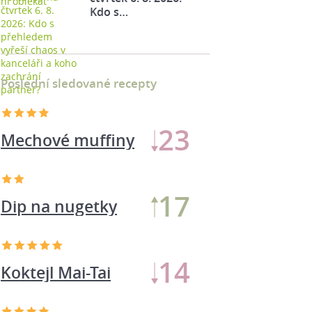
Kdo s…
Poslední sledované recepty
23
Mechové muffiny
17
Dip na nugetky
14
Koktejl Mai-Tai