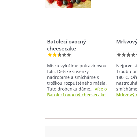
Batolecí ovocný
Mrkvový
cheesecake
Misku vyložíme potravinovou
Nejprve s
fólií. Dětské sušenky
Troubu p
nadrobíme a smícháme s
180°C. Oř
troškou rozpuštěného másla.
nastrouhá
Tuto drobenku dáme…
více o
smícháme
Batolecí ovocný cheesecake
Mrkvový 