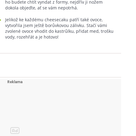
ho budete chtít vyndat z formy, nejdřív ji nožem
dokola objeďte, ať se vám nepotrhá.
Jelikož ke každému cheesecaku patří také ovoce,
vytvořila jsem ještě borůvkovou zálivku. Stačí vámi
zvolené ovoce vhodit do kastrůlku, přidat med, trošku
vody, rozehřát a je hotovo!