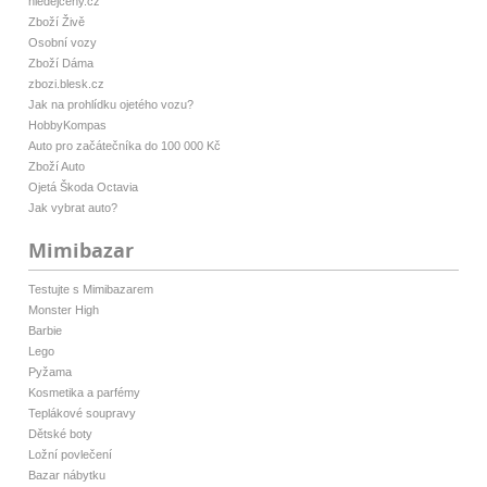
hledejceny.cz
Zboží Živě
Osobní vozy
Zboží Dáma
zbozi.blesk.cz
Jak na prohlídku ojetého vozu?
HobbyKompas
Auto pro začátečníka do 100 000 Kč
Zboží Auto
Ojetá Škoda Octavia
Jak vybrat auto?
Mimibazar
Testujte s Mimibazarem
Monster High
Barbie
Lego
Pyžama
Kosmetika a parfémy
Teplákové soupravy
Dětské boty
Ložní povlečení
Bazar nábytku