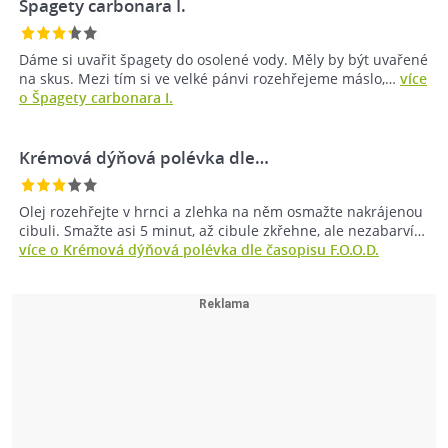
Špagety carbonara I.
Dáme si uvařit špagety do osolené vody. Měly by být uvařené
na skus. Mezi tím si ve velké pánvi rozehřejeme máslo,…
více
o Špagety carbonara I.
Krémová dýňová polévka dle…
Olej rozehřejte v hrnci a zlehka na něm osmažte nakrájenou
cibuli. Smažte asi 5 minut, až cibule zkřehne, ale nezabarví…
více o Krémová dýňová polévka dle časopisu F.O.O.D.