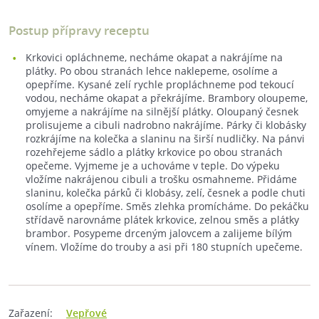
Postup přípravy receptu
Krkovici opláchneme, necháme okapat a nakrájíme na
plátky. Po obou stranách lehce naklepeme, osolíme a
opepříme. Kysané zelí rychle propláchneme pod tekoucí
vodou, necháme okapat a překrájíme. Brambory oloupeme,
omyjeme a nakrájíme na silnější plátky. Oloupaný česnek
prolisujeme a cibuli nadrobno nakrájíme. Párky či klobásky
rozkrájíme na kolečka a slaninu na širší nudličky. Na pánvi
rozehřejeme sádlo a plátky krkovice po obou stranách
opečeme. Vyjmeme je a uchováme v teple. Do výpeku
vložíme nakrájenou cibuli a trošku osmahneme. Přidáme
slaninu, kolečka párků či klobásy, zelí, česnek a podle chuti
osolíme a opepříme. Směs zlehka promícháme. Do pekáčku
střídavě narovnáme plátek krkovice, zelnou směs a plátky
brambor. Posypeme drceným jalovcem a zalijeme bílým
vínem. Vložíme do trouby a asi při 180 stupních upečeme.
Zařazení:
Vepřové