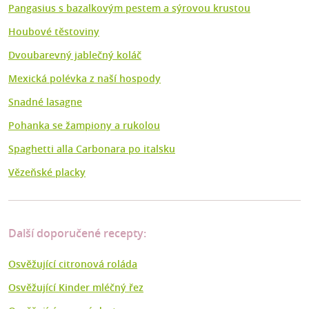
Pangasius s bazalkovým pestem a sýrovou krustou
Houbové těstoviny
Dvoubarevný jablečný koláč
Mexická polévka z naší hospody
Snadné lasagne
Pohanka se žampiony a rukolou
Spaghetti alla Carbonara po italsku
Vězeňské placky
Další doporučené recepty:
Osvěžující citronová roláda
Osvěžující Kinder mléčný řez