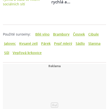
rychlá a…
Použité suroviny:
Bílé víno
Brambory
Česnek
Cibule
Jalovec
Kysané zelí
Párek
Pepř mletý
Sádlo
Slanina
Sůl
Vepřová krkovice