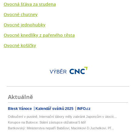
Ovocná šťáva za studena
Ovocné chutney
Ovocné jednohubky
Ovocné knedlíky z pařeného těsta
Ovocné košíčky
VÝBĚR
Aktuálně
Blesk Vánoce
Kalendář svátků 2025
INFO.cz
Odloučení v pustině. Internační tábory měly zabránit Japoncům v útocíc...
Korupce na Bulovce: Státní zástupce obžaloval 5 lidí!
Bartkovský: Ministerstva nepatří Babišovi, Macinkovi či Juchelkovi. Př...