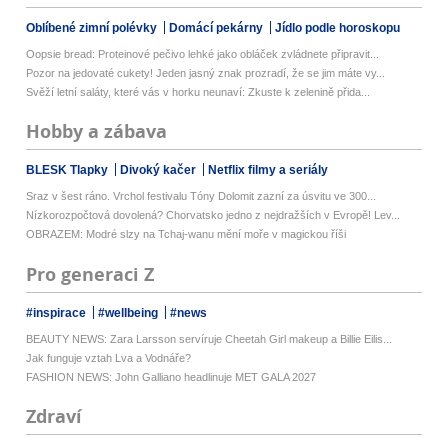
Oblíbené zimní polévky
Domácí pekárny
Jídlo podle horoskopu
Oopsie bread: Proteinové pečivo lehké jako obláček zvládnete připravit...
Pozor na jedovaté cukety! Jeden jasný znak prozradí, že se jim máte vy...
Svěží letní saláty, které vás v horku neunaví: Zkuste k zelenině přida...
Hobby a zábava
BLESK Tlapky
Divoký kačer
Netflix filmy a seriály
Sraz v šest ráno. Vrchol festivalu Tóny Dolomit zazní za úsvitu ve 300...
Nízkorozpočtová dovolená? Chorvatsko jedno z nejdražších v Evropě! Lev...
OBRAZEM: Modré slzy na Tchaj-wanu mění moře v magickou říši
Pro generaci Z
#inspirace
#wellbeing
#news
BEAUTY NEWS: Zara Larsson servíruje Cheetah Girl makeup a Billie Eilis...
Jak funguje vztah Lva a Vodnáře?
FASHION NEWS: John Galliano headlinuje MET GALA 2027
Zdraví