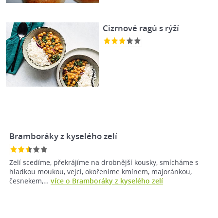
Cizrnové ragú s rýží
Bramboráky z kyselého zelí
Zelí scedíme, překrájíme na drobnější kousky, smícháme s
hladkou moukou, vejci, okořeníme kmínem, majoránkou,
česnekem,…
více o Bramboráky z kyselého zelí