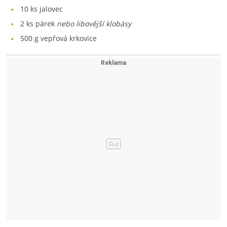
10
ks jalovec
2
ks párek
nebo libovější klobásy
500
g vepřová krkovice