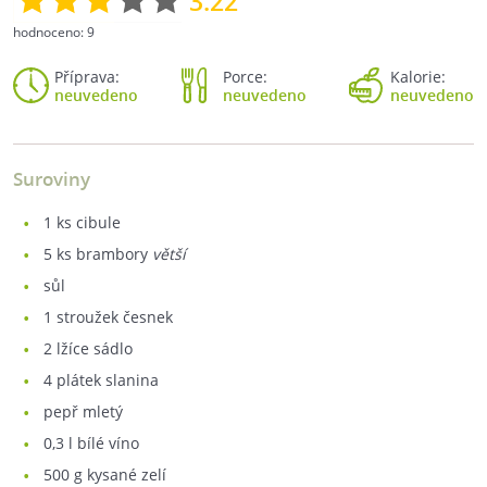
3.22
hodnoceno:
9
Příprava:
Porce:
Kalorie:
neuvedeno
neuvedeno
neuvedeno
Suroviny
1
ks cibule
5
ks brambory
větší
sůl
1
stroužek česnek
2
lžíce sádlo
4
plátek slanina
pepř mletý
0,3
l bílé víno
500
g kysané zelí