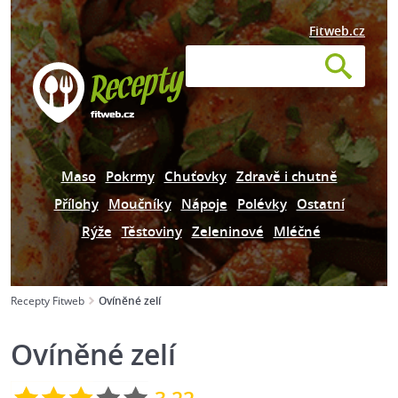
Fitweb.cz
Maso
Pokrmy
Chuťovky
Zdravě i chutně
Přílohy
Moučníky
Nápoje
Polévky
Ostatní
Rýže
Těstoviny
Zeleninové
Mléčné
Recepty Fitweb
Ovíněné zelí
Ovíněné zelí