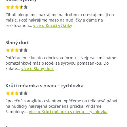
Cibuli oloupeme, nakrájíme na drobno a orestujeme ji na
másle. Poté nakrájíme maso na nudličky a dáme na
orestovanou…
více o Kočičí výkřiky
Slaný dort
Potřebujeme kulatou dortovou formu... Nejprve smícháme
pomazánkové máslo (obě) se sýrovou pomazánkou. Do
kulaté…
více o Slaný dort
Krůtí mňamka s nivou – rychlovka
Společně s anglickou slaninou opěčeme na teflonové pánvi
na nudličky nakrájená okořeněná prsíčka. Přidáme
žampióny,…
více o Krůtí mňamka s nivou – rychlovka