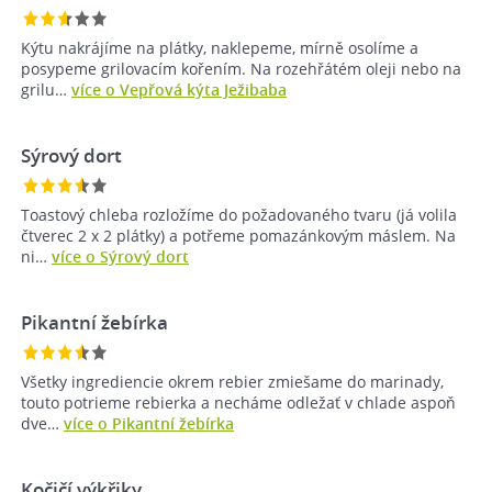
Kýtu nakrájíme na plátky, naklepeme, mírně osolíme a
posypeme grilovacím kořením. Na rozehřátém oleji nebo na
grilu…
více o Vepřová kýta Ježibaba
Sýrový dort
Toastový chleba rozložíme do požadovaného tvaru (já volila
čtverec 2 x 2 plátky) a potřeme pomazánkovým máslem. Na
ni…
více o Sýrový dort
Pikantní žebírka
Všetky ingrediencie okrem rebier zmiešame do marinady,
touto potrieme rebierka a necháme odležať v chlade aspoň
dve…
více o Pikantní žebírka
Kočičí výkřiky