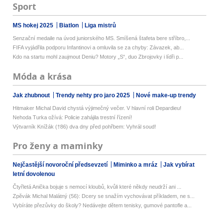
Sport
MS hokej 2025
Biatlon
Liga mistrů
Senzační medaile na úvod juniorského MS. Smíšená štafeta bere stříbro,...
FIFA vyjádřila podporu Infantinovi a omluvila se za chyby: Závazek, ab...
Kdo na startu mohl zaujmout Deniu? Motory „S“, duo Zbrojovky i lídři p...
Móda a krása
Jak zhubnout
Trendy nehty pro jaro 2025
Nové make-up trendy
Hitmaker Michal David chystá výjimečný večer. V hlavní roli Depardieu!
Nehoda Turka ožívá: Policie zahájila trestní řízení!
Výtvarník Knížák (†86) dva dny před pohřbem: Vyhrál soud!
Pro ženy a maminky
Nejčastější novoroční předsevzetí
Miminko a mráz
Jak vybírat
letní dovolenou
Čtyřletá Anička bojuje s nemocí kloubů, kvůli které někdy neudrží ani ...
Zpěvák Michal Malátný (56): Dcery se snažím vychovávat příkladem, ne s...
Vybíráte přezůvky do školy? Nedávejte dětem tenisky, gumové pantofle a...