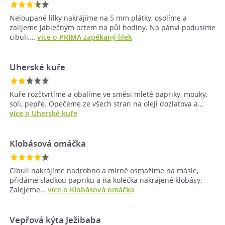
Neloupané lilky nakrájíme na 5 mm plátky, osolíme a
zalijeme jablečným octem na půl hodiny. Na pánvi podusíme
cibuli,…
více o PRIMA zapékaný lilek
Uherské kuře
Kuře rozčtvrtíme a obalíme ve směsi mleté papriky, mouky,
soli, pepře. Opečeme ze všech stran na oleji dozlatova a…
více o Uherské kuře
Klobásová omáčka
Cibuli nakrájíme nadrobno a mírně osmažíme na másle,
přidáme sladkou papriku a na kolečka nakrájené klobásy.
Zalejeme…
více o Klobásová omáčka
Vepřová kýta Ježibaba