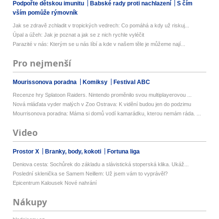
Podpořte dětskou imunitu
Babské rady proti nachlazení
S čím
vším pomůže rýmovník
Jak se zdravě zchladit v tropických vedrech: Co pomáhá a kdy už riskuj...
Úpal a úžeh: Jak je poznat a jak se z nich rychle vyléčit
Parazité v nás: Kterým se u nás líbí a kde v našem těle je můžeme nají...
Pro nejmenší
Mourissonova poradna
Komiksy
Festival ABC
Recenze hry Splatoon Raiders. Nintendo proměnilo svou multiplayerovou ...
Nová mláďata vyder malých v Zoo Ostrava: K vidění budou jen do podzimu
Mourrisonova poradna: Máma si domů vodí kamarádku, kterou nemám ráda. ...
Video
Prostor X
Branky, body, kokoti
Fortuna liga
Deniova cesta: Sochůrek do základu a slávistická stoperská klika. Ukáž...
Poslední sklenička se Samem Neillem: Už jsem vám to vyprávěl?
Epicentrum Kalousek Nové nahrání
Nákupy