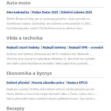
Auto-moto
Alko-kalkulačka
Rallye Dakar 2025
Dálniční známka 2025
Ššššš! Škoda učí Brity, jak se vyslovuje její jméno. Výuku provádí vti...
Vystřelovací kapoty: Zachraňují, ale sraženou srnku prodraží i o 300 t...
Ford Mustang jako sedan? Čtyřdveřová verze je otázkou času
Věda a technika
Nejlepší chytré hodinky
Nejlepší telefony
Nejlepší VPN – srovnání
Soubory mezi telefony přenesete bez Wi-Fi, mobilních dat i Bluetooth. ...
Všechny týmy pracují na optimalizaci Windows 11. Microsoft chce předbě...
Jak dobře vybrat bezdrátová sluchátka. Velká zajistí ticho a pohodlí, ...
Ekonomika a byznys
Daňové přiznání
Novela zákoníku práce
Nadace EPCG
Nejde jen o počasí. El Niňo může během měsíců zdražit potraviny po cel...
Penny Market a Coca-Cola rozjely obchodní válku v Česku. Lahve mizí z ...
Stát tu přerozdělí sedm z každých deseti vydělaných korun. Tyto země u...
Recepty